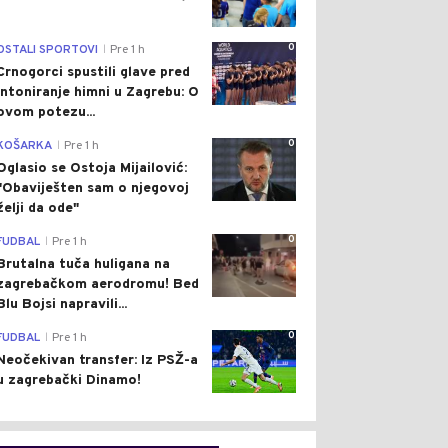
0
OSTALI SPORTOVI
Pre 1 h
|
Crnogorci spustili glave pred
intoniranje himni u Zagrebu: O
ovom potezu...
0
KOŠARKA
Pre 1 h
|
Oglasio se Ostoja Mijailović:
"Obaviješten sam o njegovoj
želji da ode"
0
FUDBAL
Pre 1 h
|
Brutalna tuča huligana na
zagrebačkom aerodromu! Bed
Blu Bojsi napravili...
0
FUDBAL
Pre 1 h
|
Neočekivan transfer: Iz PSŽ-a
u zagrebački Dinamo!