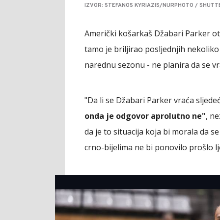
IZVOR: STEFANOS KYRIAZIS/NURPHOTO / SHUTT
Američki košarkaš Džabari Parker oti
tamo je briljirao posljednjih nekoliko
narednu sezonu - ne planira da se v
"Da li se Džabari Parker vraća sljed
onda je odgovor aprolutno ne"
, n
da je to situacija koja bi morala da 
crno-bijelima ne bi ponovilo prošlo lj