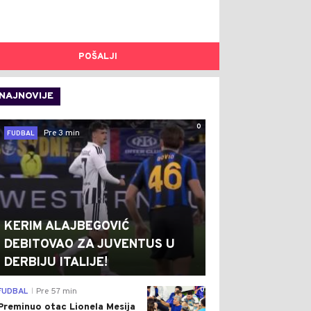
POŠALJI
NAJNOVIJE
0
Pre 3 min
FUDBAL
KERIM ALAJBEGOVIĆ
DEBITOVAO ZA JUVENTUS U
DERBIJU ITALIJE!
0
FUDBAL
Pre 57 min
|
Preminuo otac Lionela Mesija