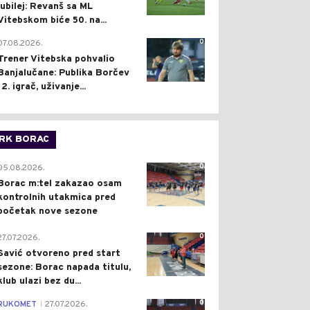
jubilej: Revanš sa ML
Vitebskom biće 50. na...
0
07.08.2026.
Trener Vitebska pohvalio
Banjalučane: Publika Borčev
12. igrač, uživanje...
RK BORAC
0
05.08.2026.
Borac m:tel zakazao osam
kontrolnih utakmica pred
početak nove sezone
0
27.07.2026.
Savić otvoreno pred start
sezone: Borac napada titulu,
klub ulazi bez du...
0
RUKOMET
27.07.2026.
|