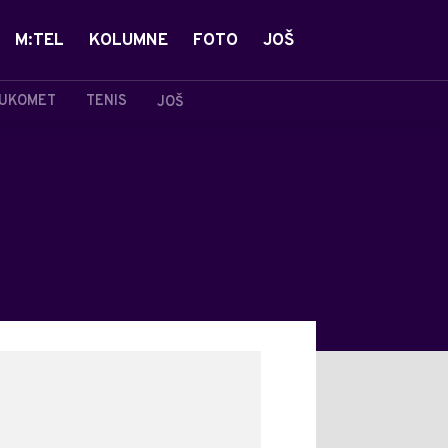
M:TEL
KOLUMNE
FOTO
JOŠ
UKOMET
TENIS
JOŠ