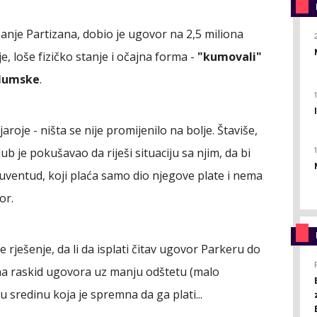
čanje Partizana, dobio je ugovor na 2,5 miliona
, loše fizičko stanje i očajna forma -
"kumovali"
 Humske
.
je - ništa se nije promijenilo na bolje. Štaviše,
lub je pokušavao da riješi situaciju sa njim, da bi
uventud, koji plaća samo dio njegove plate i nema
or.
rješenje, da li da isplati čitav ugovor Parkeru do
e na raskid ugovora uz manju odštetu (malo
 sredinu koja je spremna da ga plati...