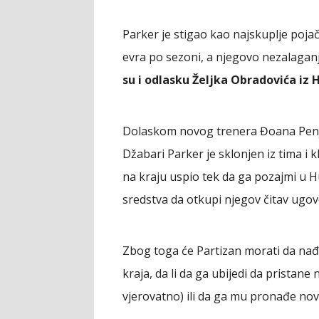
Parker je stigao kao najskuplje poja
evra po sezoni, a njegovo nezalaganje
su i odlasku Željka Obradovića iz
Dolaskom novog trenera Đoana Penjaro
Džabari Parker je sklonjen iz tima i k
na kraju uspio tek da ga pozajmi u H
sredstva da otkupi njegov čitav ugov
Zbog toga će Partizan morati da nađe 
kraja, da li da ga ubijedi da pristan
vjerovatno) ili da ga mu pronađe novu