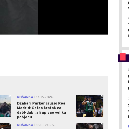
0
0
KOŠARKA
17.05.2026.
|
Džabari Parker srušio Real
Madrid: Ostao kratak za
dabl-dabl, ali upisao veliku
pobjedu
0
0
KOŠARKA
18.03.2026.
|