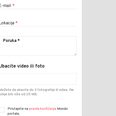
E-mail
*
Lokacija
*
Ubacite video ili foto
Možete da ubacite do 3 fotografije ili videa. Ne
smije biti više od 25 MB.
Pristajete na
pravila korišćenja
Mondo
portala.