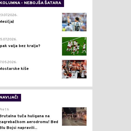
KOLUMNA - NEBOJŠA ŠATARA
0
23.07.2026.
Mesi(ja)
2
15.07.2026.
Ipak valja bez kralja?
0
17.05.2026.
Mostarske kiše
NAVIJAČI
0
Pre 1 h
Brutalna tuča huligana na
zagrebačkom aerodromu! Bed
Blu Bojsi napravili...