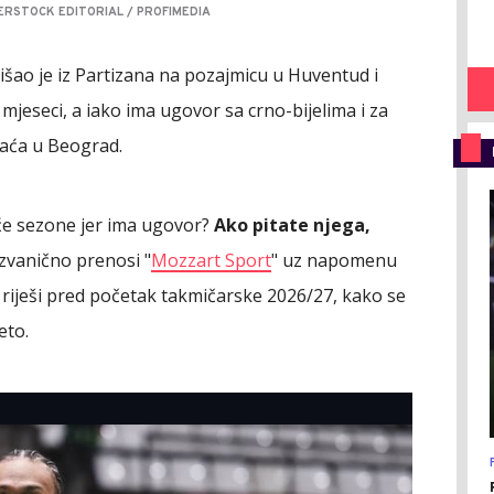
ERSTOCK EDITORIAL / PROFIMEDIA
šao je iz Partizana na pozajmicu u Huventud i
 mjeseci, a iako ima ugovor sa crno-bijelima i za
raća u Beograd.
eće sezone jer ima ugovor?
Ako pitate njega,
ezvanično prenosi "
Mozzart Sport
" uz napomenu
se riješi pred početak takmičarske 2026/27, kako se
eto.