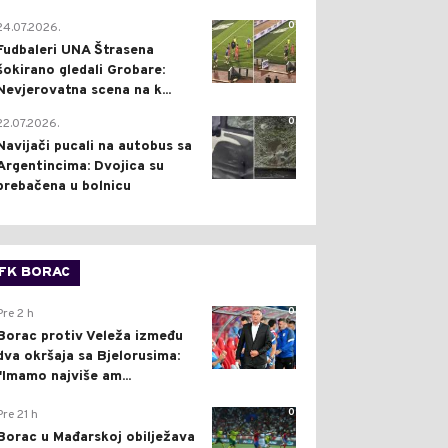
0
24.07.2026.
Fudbaleri UNA Štrasena
šokirano gledali Grobare:
Nevjerovatna scena na k...
0
22.07.2026.
Navijači pucali na autobus sa
Argentincima: Dvojica su
prebačena u bolnicu
FK BORAC
0
Pre 2 h
Borac protiv Veleža između
dva okršaja sa Bjelorusima:
"Imamo najviše am...
0
Pre 21 h
Borac u Mađarskoj obilježava