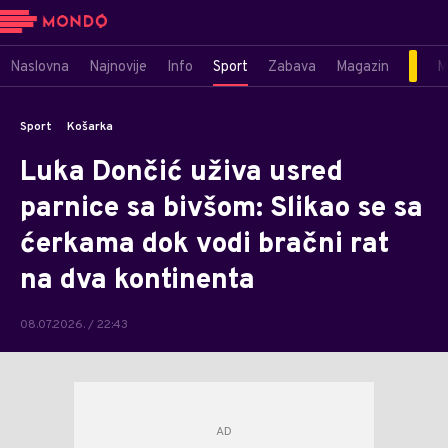
Naslovna
Najnovije
Info
Sport
Zabava
Magazin
M
Sport
Košarka
Luka Dončić uživa usred
parnice sa bivšom: Slikao se sa
ćerkama dok vodi bračni rat
na dva kontinenta
08.07.2026. / 22:43