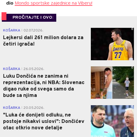
dio
Mondo sportske zajednice na Viberu!
PROČITAJTE I OVO:
0
KOŠARKA
02.07.2026.
|
Lejkersi dali 261 milion dolara za
četiri igrača!
0
KOŠARKA
26.05.2026.
|
Luku Dončića ne zanima ni
reprezentacija, ni NBA: Slovenac
digao ruke od svega samo da
bude sa njima
0
KOŠARKA
20.05.2026.
|
"Luka će donijeti odluku, ne
postoje nikakvi uslovi": Dončićev
otac otkrio nove detalje