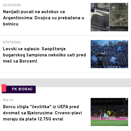
0
22.07.2026.
Navijači pucali na autobus sa
Argentincima: Dvojica su prebačena u
bolnicu
1
07.07.2026.
Levski se oglasio: Saopštenje
bugarskog šampiona nekoliko sati pred
meč sa Borcem!
FK BORAC
0
Pre 1 h
Borcu stigla "čestitka" iz UEFA pred
dvomeč sa Bjelorusima: Crveno-plavi
moraju da plate 12.750 evra!