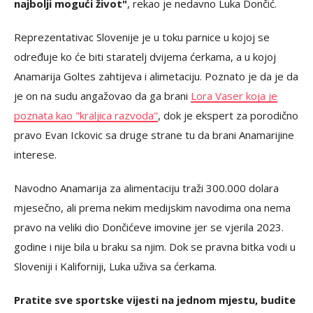
najbolji mogući život"
, rekao je nedavno Luka Dončić.
Reprezentativac Slovenije je u toku parnice u kojoj se
određuje ko će biti staratelj dvijema ćerkama, a u kojoj
Anamarija Goltes zahtijeva i alimetaciju. Poznato je da je da
je on na sudu angažovao da ga brani
Lora Vaser koja je
poznata kao "kraljica razvoda"
, dok je ekspert za porodično
pravo Evan Ickovic sa druge strane tu da brani Anamarijine
interese.
Navodno Anamarija za alimentaciju traži 300.000 dolara
mjesečno, ali prema nekim medijskim navodima ona nema
pravo na veliki dio Dončićeve imovine jer se vjerila 2023.
godine i nije bila u braku sa njim. Dok se pravna bitka vodi u
Sloveniji i Kaliforniji, Luka uživa sa ćerkama.
Pratite sve sportske vijesti na jednom mjestu, budite