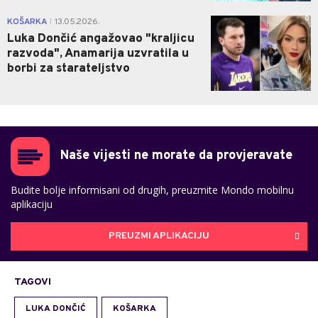
0
KOŠARKA
13.05.2026.
|
Luka Dončić angažovao "kraljicu
razvoda", Anamarija uzvratila u
borbi za starateljstvo
Naše vijesti ne morate da provjeravate
Budite bolje informisani od drugih, preuzmite Mondo mobilnu
aplikaciju
PREUZMI APLIKACIJU
TAGOVI
LUKA DONČIĆ
KOŠARKA