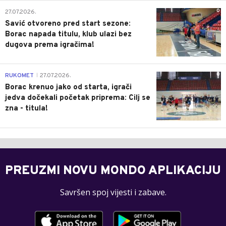
0
27.07.2026.
Savić otvoreno pred start sezone:
Borac napada titulu, klub ulazi bez
dugova prema igračima!
0
RUKOMET
27.07.2026.
|
Borac krenuo jako od starta, igrači
jedva dočekali početak priprema: Cilj se
zna - titula!
PREUZMI NOVU MONDO APLIKACIJU
Savršen spoj vijesti i zabave.