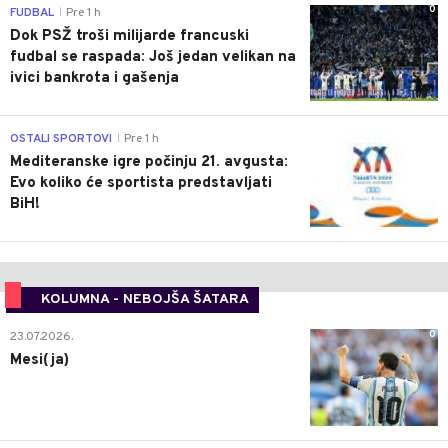
0
FUDBAL
Pre 1 h
|
Dok PSŽ troši milijarde francuski
fudbal se raspada: Još jedan velikan na
ivici bankrota i gašenja
0
OSTALI SPORTOVI
Pre 1 h
|
Mediteranske igre počinju 21. avgusta:
Evo koliko će sportista predstavljati
BiH!
KOLUMNA - NEBOJŠA ŠATARA
0
23.07.2026.
Mesi(ja)