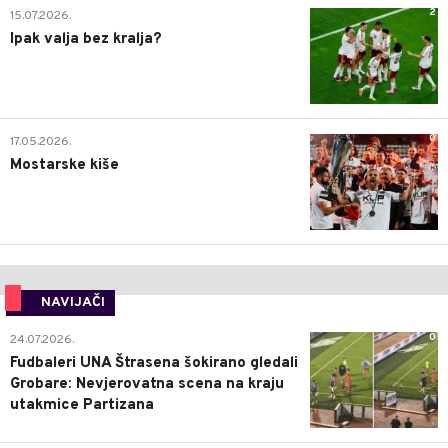
2
15.07.2026.
Ipak valja bez kralja?
0
17.05.2026.
Mostarske kiše
NAVIJAČI
0
24.07.2026.
Fudbaleri UNA Štrasena šokirano gledali
Grobare: Nevjerovatna scena na kraju
utakmice Partizana