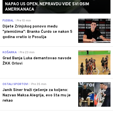
NAPAO US OPEN, NEPRAVDU VIDE SVI OSIM
AMERIKANACA
0
FUDBAL
Pre 10 min
|
Dijete Zrinjskog ponovo među
"plemićima": Branko Ćurdo se nakon 5
godina vratio iz Posušja
0
KOŠARKA
Pre 23 min
|
Grad Banja Luka demantovao navode
ŽKK Orlovi
0
OSTALI SPORTOVI
Pre 35 min
|
Janik Siner traži rješenje za koljeno:
Nazvao Maksa Alegrija, evo šta mu je
rekao