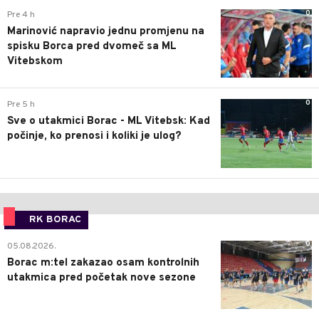
0
Pre 4 h
Marinović napravio jednu promjenu na
spisku Borca pred dvomeč sa ML
Vitebskom
0
Pre 5 h
Sve o utakmici Borac - ML Vitebsk: Kad
počinje, ko prenosi i koliki je ulog?
RK BORAC
0
05.08.2026.
Borac m:tel zakazao osam kontrolnih
utakmica pred početak nove sezone