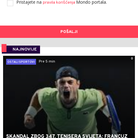
Pristajete na
Mondo portala.
pravila korišćenja
POŠALJI
NAJNOVIJE
0
Pre 5 min
OSTALI SPORTOVI
SKANDAL ZBOG 347. TENISERA SVIJETA: FRANCUZ