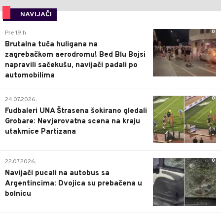
NAVIJAČI
0
Pre 19 h
Brutalna tuča huligana na
zagrebačkom aerodromu! Bed Blu Bojsi
napravili sačekušu, navijači padali po
automobilima
0
24.07.2026.
Fudbaleri UNA Štrasena šokirano gledali
Grobare: Nevjerovatna scena na kraju
utakmice Partizana
0
22.07.2026.
Navijači pucali na autobus sa
Argentincima: Dvojica su prebačena u
bolnicu