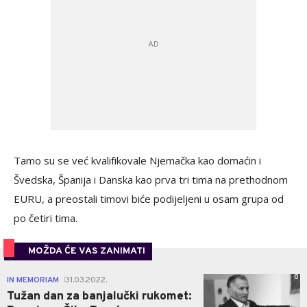
Tamo su se već kvalifikovale Njemačka kao domaćin i
Švedska, Španija i Danska kao prva tri tima na prethodnom
EURU, a preostali timovi biće podijeljeni u osam grupa od
po četiri tima.
MOŽDA ĆE VAS ZANIMATI
0
IN MEMORIAM
31.03.2022.
|
Tužan dan za banjalučki rukomet: