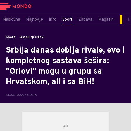
Naslovna
Najnovije
Info
Sport
Zabava
Magazin
M
Sport
Ostali sportovi
Srbija danas dobija rivale, evo i
kompletnog sastava šešira:
"Orlovi" mogu u grupu sa
Hrvatskom, ali i sa BiH!
31.03.2022. / 09:26