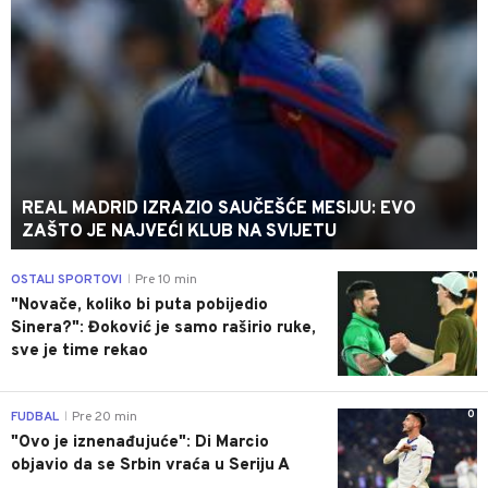
REAL MADRID IZRAZIO SAUČEŠĆE MESIJU: EVO
ZAŠTO JE NAJVEĆI KLUB NA SVIJETU
0
OSTALI SPORTOVI
Pre 10 min
|
"Novače, koliko bi puta pobijedio
Sinera?": Đoković je samo raširio ruke,
sve je time rekao
0
FUDBAL
Pre 20 min
|
"Ovo je iznenađujuće": Di Marcio
objavio da se Srbin vraća u Seriju A