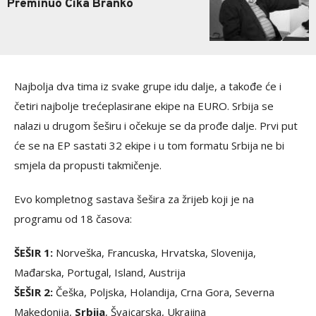
Preminuo Čika Branko
Najbolja dva tima iz svake grupe idu dalje, a takođe će i
četiri najbolje trećeplasirane ekipe na EURO. Srbija se
nalazi u drugom šeširu i očekuje se da prođe dalje. Prvi put
će se na EP sastati 32 ekipe i u tom formatu Srbija ne bi
smjela da propusti takmičenje.
Evo kompletnog sastava šešira za žrijeb koji je na
programu od 18 časova:
ŠEŠIR 1:
Norveška, Francuska, Hrvatska, Slovenija,
Mađarska, Portugal, Island, Austrija
ŠEŠIR 2:
Češka, Poljska, Holandija, Crna Gora, Severna
Makedonija,
Srbija
, Švajcarska, Ukrajina