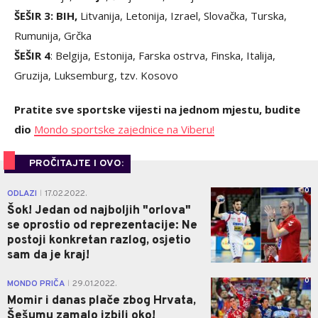
ŠEŠIR 3: BIH,
Litvanija, Letonija, Izrael, Slovačka, Turska,
Rumunija, Grčka
ŠEŠIR 4
: Belgija, Estonija, Farska ostrva, Finska, Italija,
Gruzija, Luksemburg, tzv. Kosovo
Pratite sve sportske vijesti na jednom mjestu, budite
dio
Mondo sportske zajednice na Viberu!
PROČITAJTE I OVO:
0
ODLAZI
17.02.2022.
|
Šok! Jedan od najboljih "orlova"
se oprostio od reprezentacije: Ne
postoji konkretan razlog, osjetio
sam da je kraj!
0
MONDO PRIČA
29.01.2022.
|
Momir i danas plače zbog Hrvata,
Šešumu zamalo izbili oko!