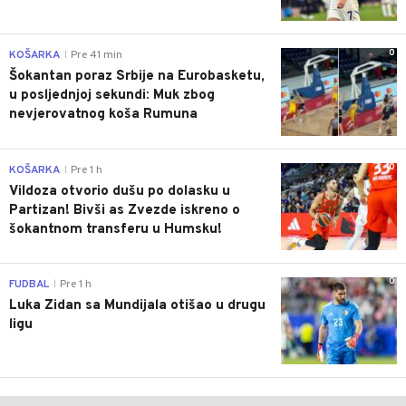
0
KOŠARKA
Pre 41 min
|
Šokantan poraz Srbije na Eurobasketu,
u posljednjoj sekundi: Muk zbog
nevjerovatnog koša Rumuna
0
KOŠARKA
Pre 1 h
|
Vildoza otvorio dušu po dolasku u
Partizan! Bivši as Zvezde iskreno o
šokantnom transferu u Humsku!
0
FUDBAL
Pre 1 h
|
Luka Zidan sa Mundijala otišao u drugu
ligu