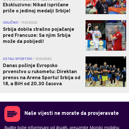
Ekskluzivno: Nikad ispričane
priče o jedinoj medalji Srbije!
0
ODLIČNO!
17.01.2022.
|
Srbija dobila strašno pojačanje
pred Francuze: Sa njim Srbija
može da pobijedi!
0
OSTALI SPORTOVI
13.01.2022.
|
Danas počinje Evropsko
prvenstvo u rukometu: Direktan
prenos na Arena Sportu! Srbija od
18, a BiH od 20.30 časova
Naše vijesti ne morate da provjeravate
Budite bolje informisani od drugih, preuzmite Mondo mobilnu