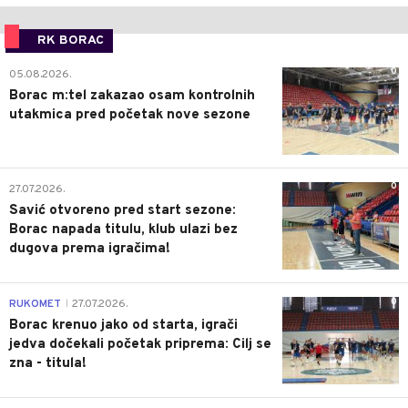
RK BORAC
0
05.08.2026.
Borac m:tel zakazao osam kontrolnih
utakmica pred početak nove sezone
0
27.07.2026.
Savić otvoreno pred start sezone:
Borac napada titulu, klub ulazi bez
dugova prema igračima!
0
RUKOMET
27.07.2026.
|
Borac krenuo jako od starta, igrači
jedva dočekali početak priprema: Cilj se
zna - titula!