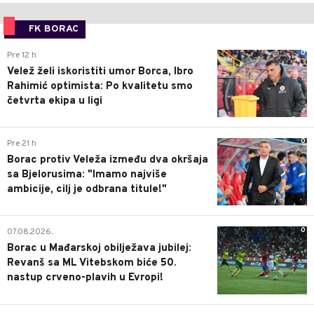
FK BORAC
0
Pre 12 h
Velež želi iskoristiti umor Borca, Ibro
Rahimić optimista: Po kvalitetu smo
četvrta ekipa u ligi
0
Pre 21 h
Borac protiv Veleža između dva okršaja
sa Bjelorusima: "Imamo najviše
ambicije, cilj je odbrana titule!"
0
07.08.2026.
Borac u Mađarskoj obilježava jubilej:
Revanš sa ML Vitebskom biće 50.
nastup crveno-plavih u Evropi!