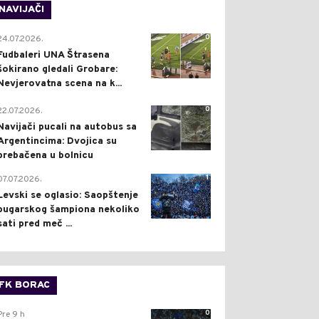
NAVIJAČI
0
24.07.2026.
Fudbaleri UNA Štrasena
šokirano gledali Grobare:
Nevjerovatna scena na k...
0
22.07.2026.
Navijači pucali na autobus sa
Argentincima: Dvojica su
prebačena u bolnicu
1
07.07.2026.
Levski se oglasio: Saopštenje
bugarskog šampiona nekoliko
sati pred meč ...
FK BORAC
0
Pre 9 h