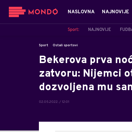
NASLOVNA
NAJNOVIJE
Sport:
NAJNOVIJE
FUDB
Sport
Ostali sportovi
Bekerova prva no
zatvoru: Nijemci ot
dozvoljena mu sam
02.05.2022. / 12:01