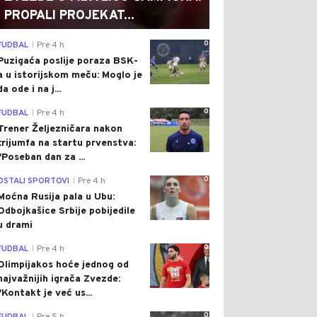
PROPALI PROJEKAT...
0
FUDBAL
Pre 4 h
|
Puzigaća poslije poraza BSK-
a u istorijskom meču: Moglo je
da ode i na j...
0
FUDBAL
Pre 4 h
|
Trener Željezničara nakon
trijumfa na startu prvenstva:
"Poseban dan za ...
0
OSTALI SPORTOVI
Pre 4 h
|
Moćna Rusija pala u Ubu:
Odbojkašice Srbije pobijedile
u drami
0
FUDBAL
Pre 4 h
|
Olimpijakos hoće jednog od
najvažnijih igrača Zvezde:
"Kontakt je već us...
0
|