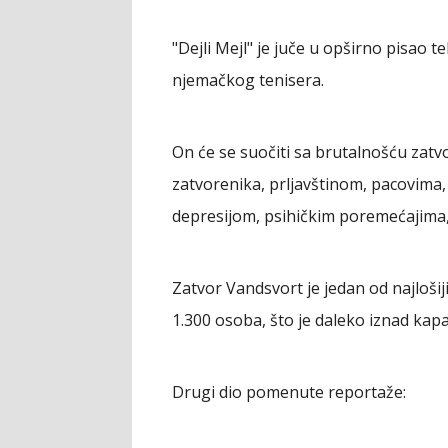
"Dejli Mejl" je juče u opširno pisao 
njemačkog tenisera.
On će se suočiti sa brutalnošću zat
zatvorenika, prljavštinom, pacovima,
depresijom, psihičkim poremećajima, ri
Zatvor Vandsvort je jedan od najlošij
1.300 osoba, što je daleko iznad kapa
Drugi dio pomenute reportaže: