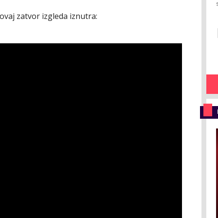
vaj zatvor izgleda iznutra: