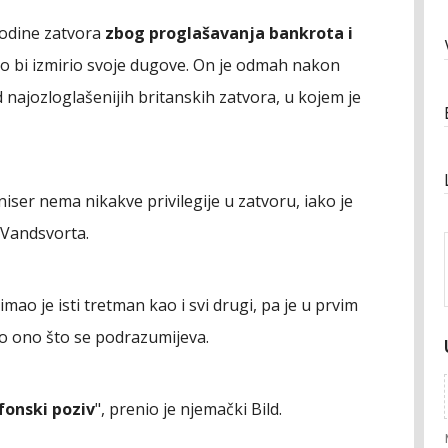
godine zatvora
zbog proglašavanja bankrota i
o bi izmirio svoje dugove. On je odmah nakon
 najozloglašenijih britanskih zatvora, u kojem je
iser nema nikakve privilegije u zatvoru, iako je
 Vandsvorta.
o je isti tretman kao i svi drugi, pa je u prvim
o ono što se podrazumijeva.
fonski poziv
", prenio je njemački Bild.