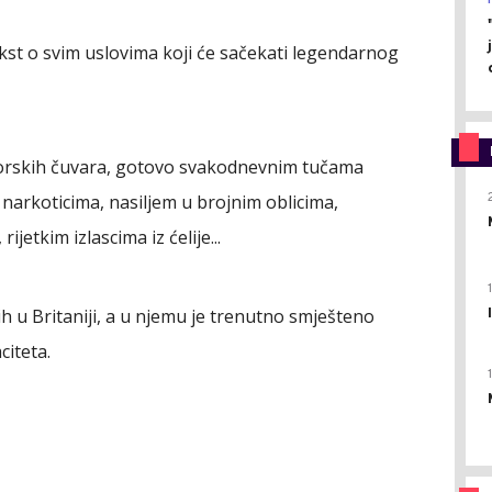
tekst o svim uslovima koji će sačekati legendarnog
vorskih čuvara, gotovo svakodnevnim tučama
 narkoticima, nasiljem u brojnim oblicima,
jetkim izlascima iz ćelije...
ih u Britaniji, a u njemu je trenutno smješteno
citeta.