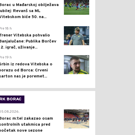
Borac u Mađarskoj obilježava
jubilej: Revanš sa ML
Vitebskom biće 50. na...
0
Pre 18 h
Trener Vitebska pohvalio
Banjalučane: Publika Borčev
12. igrač, uživanje...
0
Pre 19 h
Srbin iz redova Vitebska o
porazu od Borca: Crveni
karton nas je poremet...
RK BORAC
0
05.08.2026.
Borac m:tel zakazao osam
kontrolnih utakmica pred
početak nove sezone