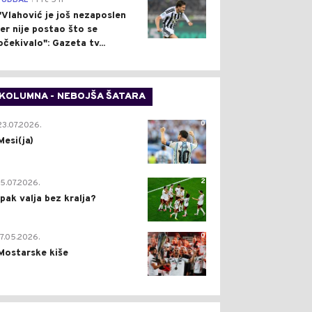
FUDBAL
Pre 5 h
"Vlahović je još nezaposlen
jer nije postao što se
očekivalo": Gazeta tv...
KOLUMNA - NEBOJŠA ŠATARA
0
23.07.2026.
Mesi(ja)
2
15.07.2026.
Ipak valja bez kralja?
0
17.05.2026.
Mostarske kiše