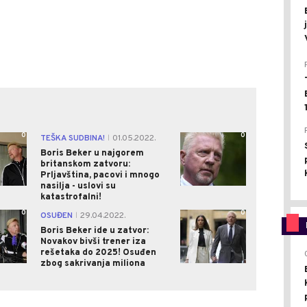
0
0
TEŠKA SUDBINA!
01.05.2022.
|
Boris Beker u najgorem
britanskom zatvoru:
Prljavština, pacovi i mnogo
nasilja - uslovi su
katastrofalni!
0
0
OSUĐEN
29.04.2022.
|
Boris Beker ide u zatvor:
Novakov bivši trener iza
rešetaka do 2025! Osuđen
zbog sakrivanja miliona