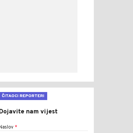
ČITAOCI REPORTERI
Dojavite nam vijest
Naslov
*