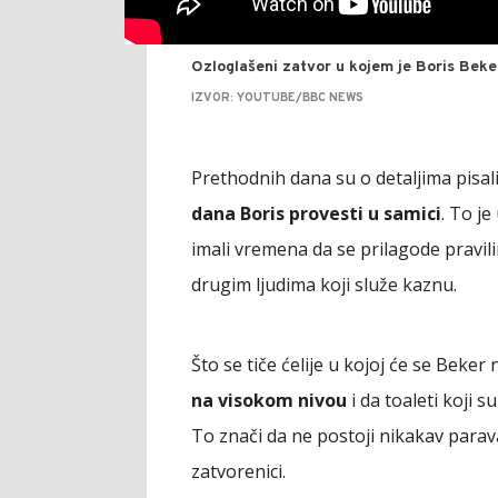
Ozloglašeni zatvor u kojem je Boris Beke
IZVOR: YOUTUBE/BBC NEWS
Prethodnih dana su o detaljima pisali i
dana Boris provesti u samici
. To j
imali vremena da se prilagode pravil
drugim ljudima koji služe kaznu.
Što se tiče ćelije u kojoj će se Beker n
na visokom nivou
i da toaleti koji 
To znači da ne postoji nikakav parav
zatvorenici.