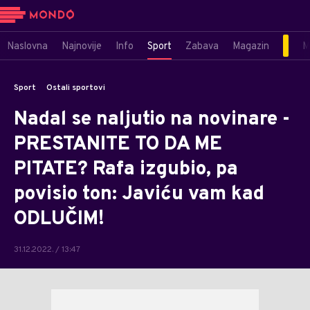
Naslovna
Najnovije
Info
Sport
Zabava
Magazin
M
Sport
Ostali sportovi
Nadal se naljutio na novinare -
PRESTANITE TO DA ME
PITATE? Rafa izgubio, pa
povisio ton: Javiću vam kad
ODLUČIM!
31.12.2022. / 13:47