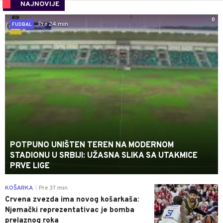
NAJNOVIJE
0
Pre 24 min
FUDBAL
POTPUNO UNIŠTEN TEREN NA MODERNOM
STADIONU U SRBIJI: UŽASNA SLIKA SA UTAKMICE
PRVE LIGE
0
KOŠARKA
Pre 37 min
|
Crvena zvezda ima novog košarkaša:
Njemački reprezentativac je bomba
prelaznog roka