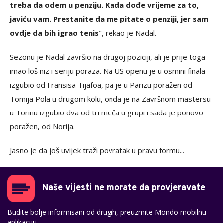
treba da odem u penziju. Kada dođe vrijeme za to,
javiću vam. Prestanite da me pitate o penziji, jer sam
ovdje da bih igrao tenis
", rekao je Nadal.
Sezonu je Nadal završio na drugoj poziciji, ali je prije toga
imao loš niz i seriju poraza. Na US openu je u osmini finala
izgubio od Fransisa Tijafoa, pa je u Parizu poražen od
Tomija Pola u drugom kolu, onda je na Završnom mastersu
u Torinu izgubio dva od tri meča u grupi i sada je ponovo
poražen, od Norija.
Jasno je da još uvijek traži povratak u pravu formu...
Naše vijesti ne morate da provjeravate
Budite bolje informisani od drugih, preuzmite Mondo mobilnu
aplikaciju