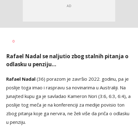
Bojan
AUTOR
0
Jakovljević
Rafael Nadal se naljutio zbog stalnih pitanja o
odlasku u penziju...
Rafael Nadal
(36) porazom je završio 2022. godinu, pa je
poslije toga imao i raspravu sa novinarima u Australiji. Na
Junajted kupu ga je savladao Kameron Nori (3:6, 6:3, 6:4), a
poslije tog meča je na konferenciji za medije povisio ton
zbog pitanja koje ga nervira, ne želi više da priča o odlasku
u penziju.