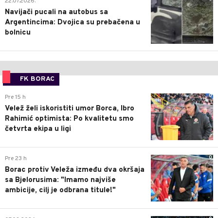
22.07.2026.
Navijači pucali na autobus sa
Argentincima: Dvojica su prebačena u
bolnicu
FK BORAC
0
Pre 15 h
Velež želi iskoristiti umor Borca, Ibro
Rahimić optimista: Po kvalitetu smo
četvrta ekipa u ligi
0
Pre 23 h
Borac protiv Veleža između dva okršaja
sa Bjelorusima: "Imamo najviše
ambicije, cilj je odbrana titule!"