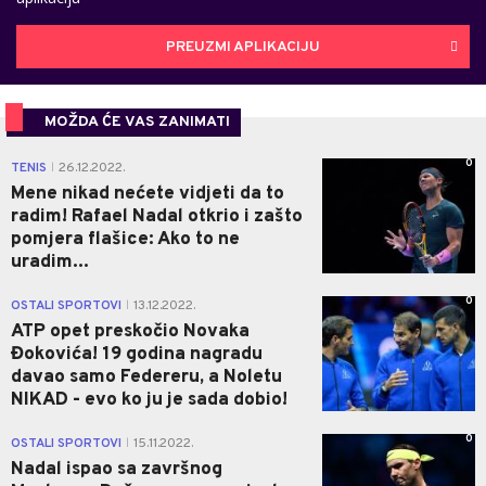
PREUZMI APLIKACIJU
MOŽDA ĆE VAS ZANIMATI
0
TENIS
26.12.2022.
|
Mene nikad nećete vidjeti da to
radim! Rafael Nadal otkrio i zašto
pomjera flašice: Ako to ne
uradim...
0
OSTALI SPORTOVI
13.12.2022.
|
ATP opet preskočio Novaka
Đokovića! 19 godina nagradu
davao samo Federeru, a Noletu
NIKAD - evo ko ju je sada dobio!
0
OSTALI SPORTOVI
15.11.2022.
|
Nadal ispao sa završnog