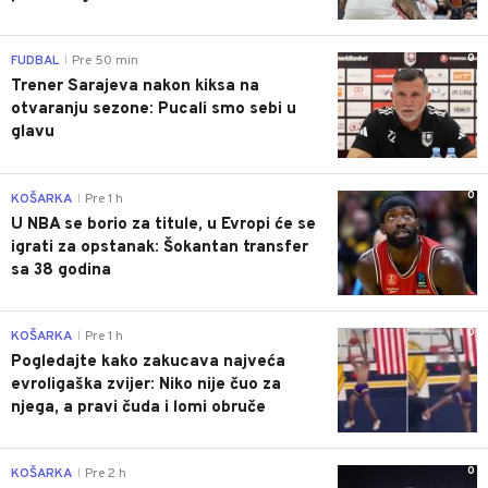
0
FUDBAL
Pre 50 min
|
Trener Sarajeva nakon kiksa na
otvaranju sezone: Pucali smo sebi u
glavu
0
KOŠARKA
Pre 1 h
|
U NBA se borio za titule, u Evropi će se
igrati za opstanak: Šokantan transfer
sa 38 godina
0
KOŠARKA
Pre 1 h
|
Pogledajte kako zakucava najveća
evroligaška zvijer: Niko nije čuo za
njega, a pravi čuda i lomi obruče
0
KOŠARKA
Pre 2 h
|