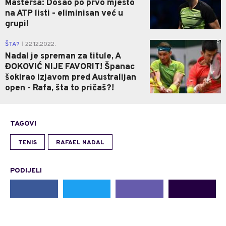
Mastersa: Došao po prvo mjesto
na ATP listi - eliminisan već u
grupi!
0
ŠTA?
22.12.2022.
|
Nadal je spreman za titule, A
ĐOKOVIĆ NIJE FAVORIT! Španac
šokirao izjavom pred Australijan
open - Rafa, šta to pričaš?!
TAGOVI
TENIS
RAFAEL NADAL
PODIJELI