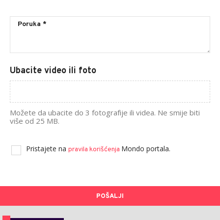
Ubacite video ili foto
Možete da ubacite do 3 fotografije ili videa. Ne smije biti
više od 25 MB.
Pristajete na
Mondo portala.
pravila korišćenja
POŠALJI