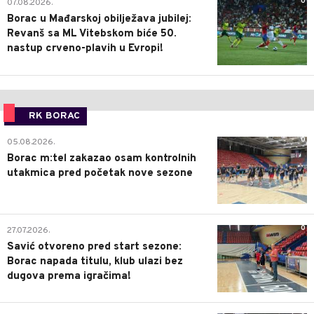
0
07.08.2026.
Borac u Mađarskoj obilježava jubilej:
Revanš sa ML Vitebskom biće 50.
nastup crveno-plavih u Evropi!
RK BORAC
0
05.08.2026.
Borac m:tel zakazao osam kontrolnih
utakmica pred početak nove sezone
0
27.07.2026.
Savić otvoreno pred start sezone:
Borac napada titulu, klub ulazi bez
dugova prema igračima!