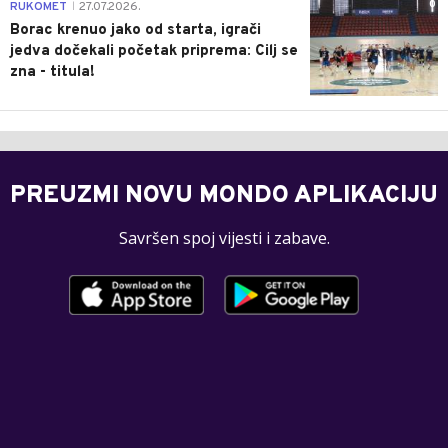
0
RUKOMET
27.07.2026.
|
Borac krenuo jako od starta, igrači
jedva dočekali početak priprema: Cilj se
zna - titula!
PREUZMI NOVU MONDO APLIKACIJU
Savršen spoj vijesti i zabave.