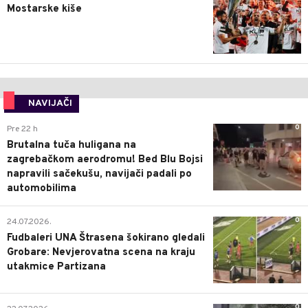
Mostarske kiše
NAVIJAČI
0
Pre 22 h
Brutalna tuča huligana na
zagrebačkom aerodromu! Bed Blu Bojsi
napravili sačekušu, navijači padali po
automobilima
0
24.07.2026.
Fudbaleri UNA Štrasena šokirano gledali
Grobare: Nevjerovatna scena na kraju
utakmice Partizana
0