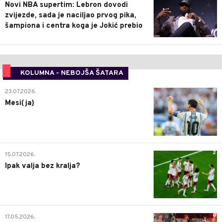
Novi NBA supertim: Lebron dovodi
zvijezde, sada je naciljao prvog pika,
šampiona i centra koga je Jokić prebio
KOLUMNA - NEBOJŠA ŠATARA
0
23.07.2026.
Mesi(ja)
2
15.07.2026.
Ipak valja bez kralja?
0
17.05.2026.