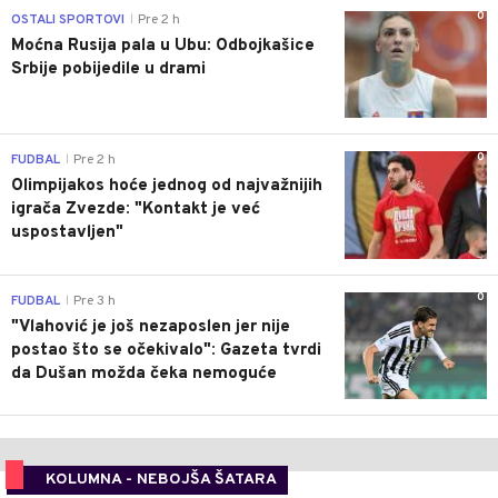
0
OSTALI SPORTOVI
Pre 2 h
|
Moćna Rusija pala u Ubu: Odbojkašice
Srbije pobijedile u drami
0
FUDBAL
Pre 2 h
|
Olimpijakos hoće jednog od najvažnijih
igrača Zvezde: "Kontakt je već
uspostavljen"
0
FUDBAL
Pre 3 h
|
"Vlahović je još nezaposlen jer nije
postao što se očekivalo": Gazeta tvrdi
da Dušan možda čeka nemoguće
KOLUMNA - NEBOJŠA ŠATARA