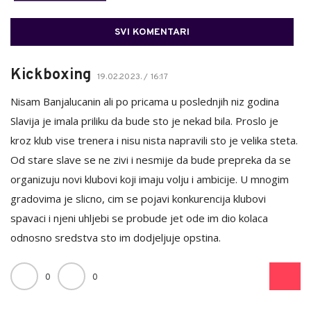
SVI KOMENTARI
Kickboxing
19.02.2023. / 16:17
Nisam Banjalucanin ali po pricama u poslednjih niz godina
Slavija je imala priliku da bude sto je nekad bila. Proslo je
kroz klub vise trenera i nisu nista napravili sto je velika steta.
Od stare slave se ne zivi i nesmije da bude prepreka da se
organizuju novi klubovi koji imaju volju i ambicije. U mnogim
gradovima je slicno, cim se pojavi konkurencija klubovi
spavaci i njeni uhljebi se probude jet ode im dio kolaca
odnosno sredstva sto im dodjeljuje opstina.
0
0