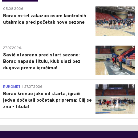
0
05.08.2026.
Borac m:tel zakazao osam kontrolnih
utakmica pred početak nove sezone
0
27.07.2026.
Savić otvoreno pred start sezone:
Borac napada titulu, klub ulazi bez
dugova prema igračima!
0
RUKOMET
27.07.2026.
|
Borac krenuo jako od starta, igrači
jedva dočekali početak priprema: Cilj se
zna - titula!