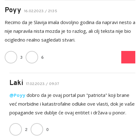
Poyy
16.02.2023. / 21:35
Recimo da je Slavija imala dovoljno godina da napravi nesto a
nije napravila nista mozda je to razlog, ali cilj teksta nije bio
ocigledno realno sagledati stvari.
3
6
Laki
17.02.2023. / 09:37
@Poyy
dobro da je ovaj portal pun "patriota" koji brane
već morbidne i katastrofalne odluke ove vlasti, dok je vaše
popagande sve dublje će ovaj entitet i država u ponor.
2
0