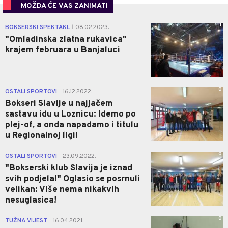
MOŽDA ĆE VAS ZANIMATI
1
BOKSERSKI SPEKTAKL
08.02.2023.
|
"Omladinska zlatna rukavica"
krajem februara u Banjaluci
0
OSTALI SPORTOVI
16.12.2022.
|
Bokseri Slavije u najjačem
sastavu idu u Loznicu: Idemo po
plej-of, a onda napadamo i titulu
u Regionalnoj ligi!
0
OSTALI SPORTOVI
23.09.2022.
|
"Bokserski klub Slavija je iznad
svih podjela!" Oglasio se posrnuli
velikan: Više nema nikakvih
nesuglasica!
0
TUŽNA VIJEST
16.04.2021.
|