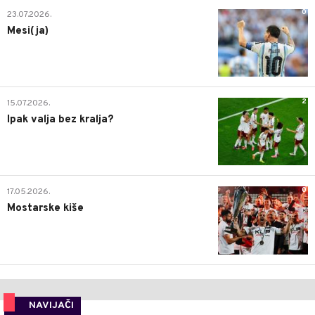
0
23.07.2026.
Mesi(ja)
2
15.07.2026.
Ipak valja bez kralja?
0
17.05.2026.
Mostarske kiše
NAVIJAČI