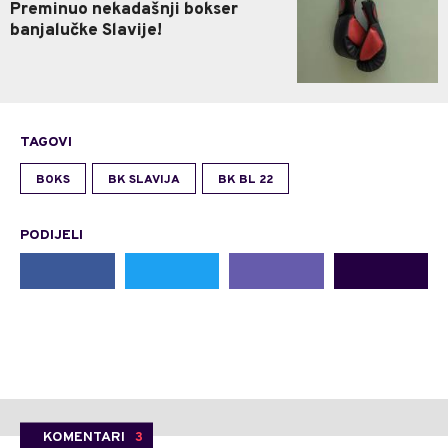
Preminuo nekadašnji bokser
banjalučke Slavije!
TAGOVI
BOKS
BK SLAVIJA
BK BL 22
PODIJELI
KOMENTARI
3