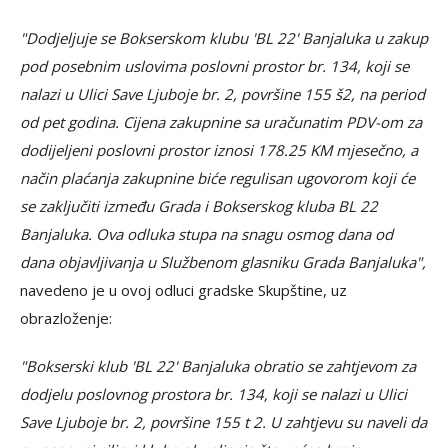
"Dodjeljuje se Bokserskom klubu 'BL 22' Banjaluka u zakup
pod posebnim uslovima poslovni prostor br. 134, koji se
nalazi u Ulici Save Ljuboje br. 2, površine 155 š2, na period
od pet godina. Cijena zakupnine sa uračunatim PDV-om za
dodijeljeni poslovni prostor iznosi 178.25 KM mjesečno, a
način plaćanja zakupnine biće regulisan ugovorom koji će
se zaključiti između Grada i Bokserskog kluba BL 22
Banjaluka. Ova odluka stupa na snagu osmog dana od
dana objavljivanja u Službenom glasniku Grada Banjaluka",
navedeno je u ovoj odluci gradske Skupštine, uz
obrazloženje:
"Bokserski klub 'BL 22' Banjaluka obratio se zahtjevom za
dodjelu poslovnog prostora br. 134, koji se nalazi u Ulici
Save Ljuboje br. 2, površine 155 t 2. U zahtjevu su naveli da