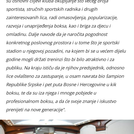
su osnovni ciljevi kluba okupljanje što većeg broja
sportista, stručnih sportskih radnika i drugih
zainteresovanih lica, radi omasovljenja, popularizacije,
razvoja i unaprijeđenja boksa, kao i briga za djecu i
omladinu. Dalje navode da je naročita pogodnost
konkretnog poslovnog prostora i u tome što je sportski
stadion u njegovoj pozadini, na kojem bi se u većem dijelu
godine mogli držati treninzi što bi bilo atraktivno i za
publiku. Na kraju ističu da je njihov predsjednik, odnosno
lice ovlašteno za zastupanje, u osam navrata bio šampion
Republike Srpske i pet puta Bosne i Hercegovine u kik
boksu, te da su iza njega i mnoge pobjede u
profesionalnom boksu, a da će svoje znanje i iskustvo
prenijeti na nove generacije".