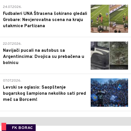
0
24.07.2026.
Fudbaleri UNA Štrasena šokirano gledali
Grobare: Nevjerovatna scena na kraju
utakmice Partizana
0
22.07.2026.
Navijači pucali na autobus sa
Argentincima: Dvojica su prebačena u
bolnicu
1
07.07.2026.
Levski se oglasio: Saopštenje
bugarskog šampiona nekoliko sati pred
meč sa Borcem!
FK BORAC