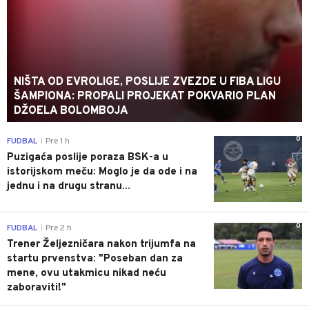
NIŠTA OD EVROLIGE, POSLIJE ZVEZDE U FIBA LIGU
ŠAMPIONA: PROPALI PROJEKAT POKVARIO PLAN
DŽOELA BOLOMBOJA
0
FUDBAL
Pre 1 h
|
Puzigaća poslije poraza BSK-a u
istorijskom meču: Moglo je da ode i na
jednu i na drugu stranu...
0
FUDBAL
Pre 2 h
|
Trener Željezničara nakon trijumfa na
startu prvenstva: "Poseban dan za
mene, ovu utakmicu nikad neću
zaboraviti!"