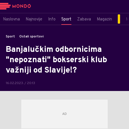
Naslovna
Najnovije
Info
Sport
Zabava
Magazin
M
Sport
Ostali sportovi
Banjalučkim odbornicima
"nepoznati" bokserski klub
važniji od Slavije!?
16.02.2023. / 20:13