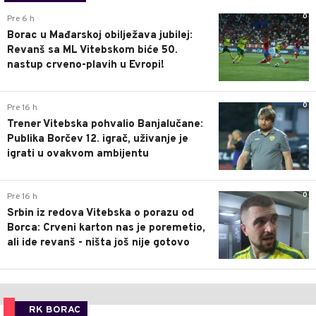
0
Pre 6 h
Borac u Mađarskoj obilježava jubilej:
Revanš sa ML Vitebskom biće 50.
nastup crveno-plavih u Evropi!
0
Pre 16 h
Trener Vitebska pohvalio Banjalučane:
Publika Borčev 12. igrač, uživanje je
igrati u ovakvom ambijentu
0
Pre 16 h
Srbin iz redova Vitebska o porazu od
Borca: Crveni karton nas je poremetio,
ali ide revanš - ništa još nije gotovo
RK BORAC