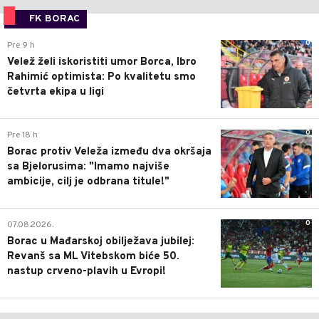
FK BORAC
0
Pre 9 h
Velež želi iskoristiti umor Borca, Ibro
Rahimić optimista: Po kvalitetu smo
četvrta ekipa u ligi
0
Pre 18 h
Borac protiv Veleža između dva okršaja
sa Bjelorusima: "Imamo najviše
ambicije, cilj je odbrana titule!"
0
07.08.2026.
Borac u Mađarskoj obilježava jubilej:
Revanš sa ML Vitebskom biće 50.
nastup crveno-plavih u Evropi!