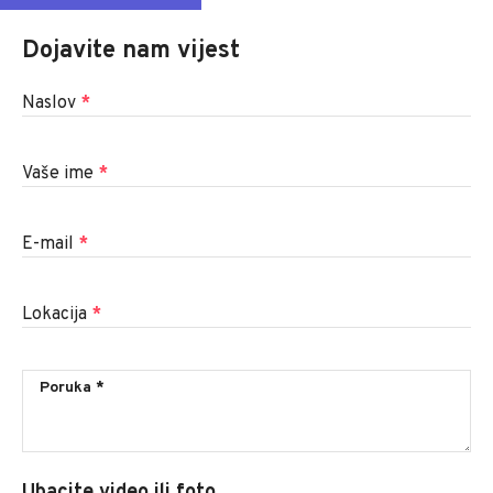
Dojavite nam vijest
Naslov
*
Vaše ime
*
E-mail
*
Lokacija
*
Ubacite video ili foto