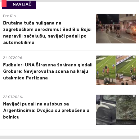
NAVIJAČI
0
Pre 17 h
Brutalna tuča huligana na
zagrebačkom aerodromu! Bed Blu Bojsi
napravili sačekušu, navijači padali po
automobilima
0
24.07.2026.
Fudbaleri UNA Štrasena šokirano gledali
Grobare: Nevjerovatna scena na kraju
utakmice Partizana
0
22.07.2026.
Navijači pucali na autobus sa
Argentincima: Dvojica su prebačena u
bolnicu