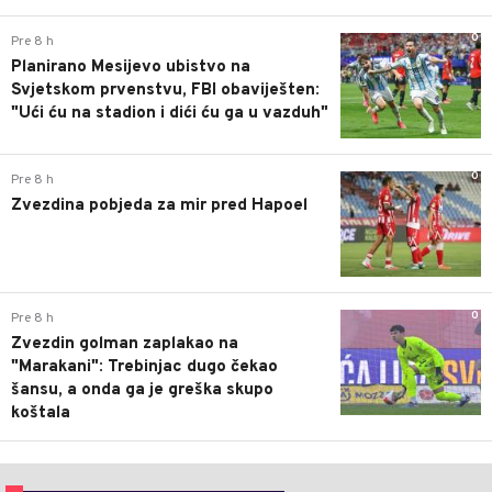
0
Pre 8 h
Planirano Mesijevo ubistvo na
Svjetskom prvenstvu, FBI obaviješten:
"Ući ću na stadion i dići ću ga u vazduh"
0
Pre 8 h
Zvezdina pobjeda za mir pred Hapoel
0
Pre 8 h
Zvezdin golman zaplakao na
"Marakani": Trebinjac dugo čekao
šansu, a onda ga je greška skupo
koštala