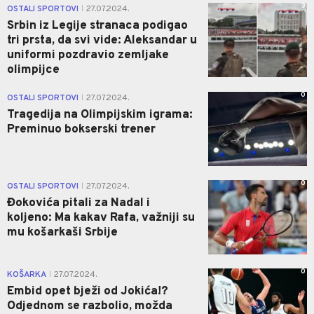
3
OSTALI SPORTOVI
27.07.2024.
|
Srbin iz Legije stranaca podigao
tri prsta, da svi vide: Aleksandar u
uniformi pozdravio zemljake
olimpijce
0
OSTALI SPORTOVI
27.07.2024.
|
Tragedija na Olimpijskim igrama:
Preminuo bokserski trener
0
OSTALI SPORTOVI
27.07.2024.
|
Đokovića pitali za Nadal i
koljeno: Ma kakav Rafa, važniji su
mu košarkaši Srbije
0
KOŠARKA
27.07.2024.
|
Embid opet bježi od Jokića!?
Odjednom se razbolio, možda