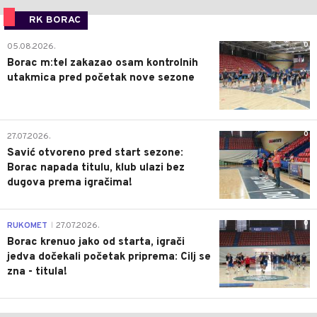
RK BORAC
0
05.08.2026.
Borac m:tel zakazao osam kontrolnih
utakmica pred početak nove sezone
0
27.07.2026.
Savić otvoreno pred start sezone:
Borac napada titulu, klub ulazi bez
dugova prema igračima!
0
RUKOMET
27.07.2026.
|
Borac krenuo jako od starta, igrači
jedva dočekali početak priprema: Cilj se
zna - titula!