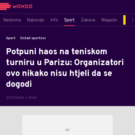
Naslovna
Najnovije
Info
Sport
Zabava
Magazin
M
Sport
Ostali sportovi
Potpuni haos na teniskom
turniru u Parizu: Organizatori
ovo nikako nisu htjeli da se
dogodi
27.07.2024. / 19:43