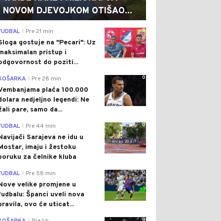
NOVOM DJEVOJKOM OTIŠAO...
0
FUDBAL
Pre 21 min
|
Sloga gostuje na "Pecari": Uz
maksimalan pristup i
odgovornost do poziti...
0
KOŠARKA
Pre 28 min
|
Vembanjama plaća 100.000
dolara nedjeljno legendi: Ne
žali pare, samo da...
0
FUDBAL
Pre 44 min
|
Navijači Sarajeva ne idu u
Mostar, imaju i žestoku
poruku za čelnike kluba
0
FUDBAL
Pre 58 min
|
Nove velike promjene u
fudbalu: Španci uveli nova
pravila, ovo će uticat...
0
|