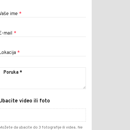
Vaše ime
*
E-mail
*
Lokacija
*
Ubacite video ili foto
Možete da ubacite do 3 fotografije ili videa. Ne