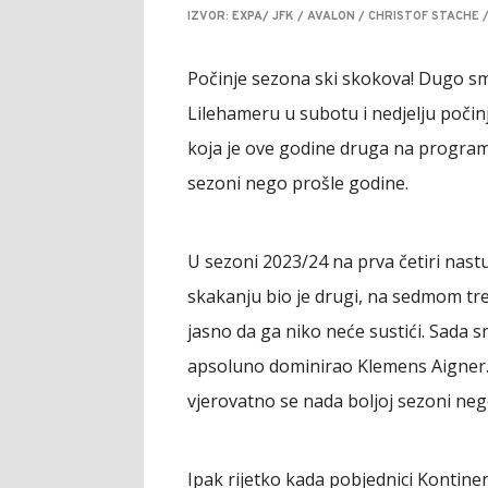
IZVOR: EXPA/ JFK / AVALON / CHRISTOF STACHE 
Počinje sezona ski skokova! Dugo sm
Lilehameru u subotu i nedjelju počin
koja je ove godine druga na programu
sezoni nego prošle godine.
U sezoni 2023/24 na prva četiri nast
skakanju bio je drugi, na sedmom treć
jasno da ga niko neće sustići. Sada s
apsoluno dominirao Klemens Aigner. Au
vjerovatno se nada boljoj sezoni neg
Ipak rijetko kada pobjednici Kontinen