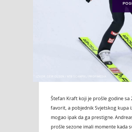
POG
IZVOR: GEIR OLSEN / NTB SCANPIX / PROFIMEDIA
Štefan Kraft koji je prošle godine s
favorit, a pobjednik Svjetskog kupa i
mogao ipak da ga prestigne. Andreas 
prošle sezone imali momente kada su 