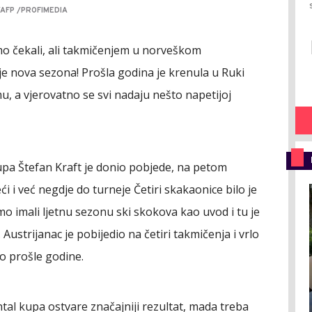
/AFP /PROFIMEDIA
o čekali, ali takmičenjem u norveškom
je nova sezona! Prošla godina je krenula u Ruki
, a vjerovatno se svi nadaju nešto napetijoj
upa Štefan Kraft je donio pobjede, na petom
i i već negdje do turneje Četiri skakaonice bilo je
mo imali ljetnu sezonu ski skokova kao uvod i tu je
strijanac je pobijedio na četiri takmičenja i vrlo
o prošle godine.
tal kupa ostvare značajniji rezultat, mada treba