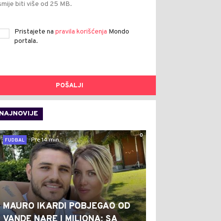
smije biti više od 25 MB.
Pristajete na
pravila korišćenja
Mondo
portala.
POŠALJI
NAJNOVIJE
0
Pre 14 min
FUDBAL
MAURO IKARDI POBJEGAO OD
VANDE NARE I MILIONA: SA