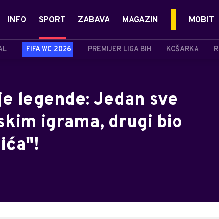
INFO
SPORT
ZABAVA
MAGAZIN
MOBIT
AL
FIFA WC 2026
PREMIJER LIGA BIH
KOŠARKA
R
je legende: Jedan sve
skim igrama, drugi bio
ića"!