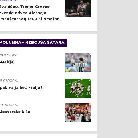
KOŠARKA
Pre 1 h
Zvanično: Trener Crvene
zvezde odveo Alekseja
Pokuševskog 1300 kilometar...
KOLUMNA - NEBOJŠA ŠATARA
0
23.07.2026.
Mesi(ja)
2
15.07.2026.
Ipak valja bez kralja?
0
17.05.2026.
Mostarske kiše