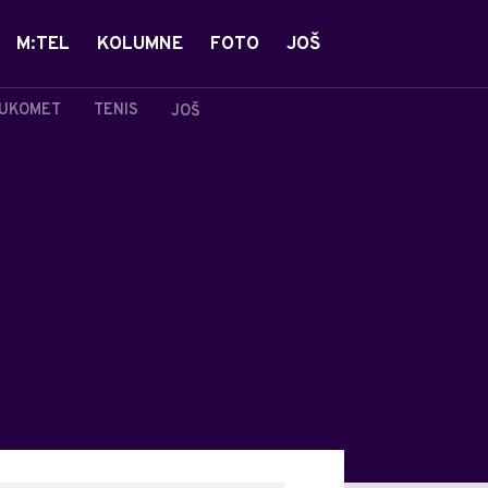
M:TEL
KOLUMNE
FOTO
JOŠ
UKOMET
TENIS
JOŠ