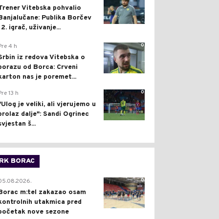
Trener Vitebska pohvalio
Banjalučane: Publika Borčev
12. igrač, uživanje...
0
Pre 4 h
Srbin iz redova Vitebska o
porazu od Borca: Crveni
karton nas je poremet...
0
Pre 13 h
"Ulog je veliki, ali vjerujemo u
prolaz dalje": Sandi Ogrinec
svjestan š...
RK BORAC
0
05.08.2026.
Borac m:tel zakazao osam
kontrolnih utakmica pred
početak nove sezone