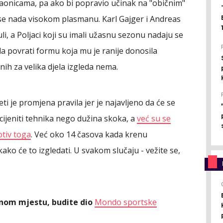
taonicama, pa ako bi popravio učinak na "običnim"
e nada visokom plasmanu. Karl Gajger i Andreas
uli, a Poljaci koji su imali užasnu sezonu nadaju se
da povrati formu koja mu je ranije donosila
ih za velika djela izgleda nema.
eti je promjena pravila jer je najavljeno da će se
ijeniti tehnika nego dužina skoka, a
već su se
otiv toga
. Već oko 14 časova kada krenu
ako će to izgledati. U svakom slučaju - vežite se,
ednom mjestu, budite dio
Mondo sportske