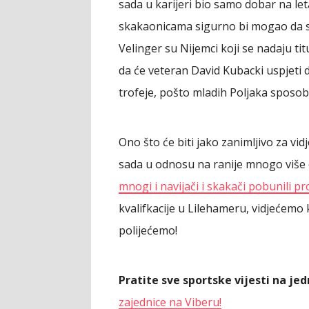
sada u karijeri bio samo dobar na le
skakaonicama sigurno bi mogao da s
Velinger su Nijemci koji se nadaju tit
da će veteran David Kubacki uspjeti 
trofeje, pošto mladih Poljaka sposobn
Ono što će biti jako zanimljivo za vidj
sada u odnosu na ranije mnogo više c
mnogi i navijači i skakači pobunili pr
kvalifkacije u Lilehameru, vidjećemo k
polijećemo!
Pratite sve sportske vijesti na j
zajednice na Viberu!