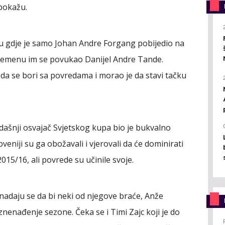
pokažu.
u gdje je samo Johan Andre Forgang pobijedio na
vremenu im se povukao Danijel Andre Tande.
 da se bori sa povredama i morao je da stavi tačku
adašnji osvajač Svjetskog kupa bio je bukvalno
veniji su ga obožavali i vjerovali da će dominirati
15/16, ali povrede su učinile svoje.
 nadaju se da bi neki od njegove braće, Anže
znenađenje sezone. Čeka se i Timi Zajc koji je do