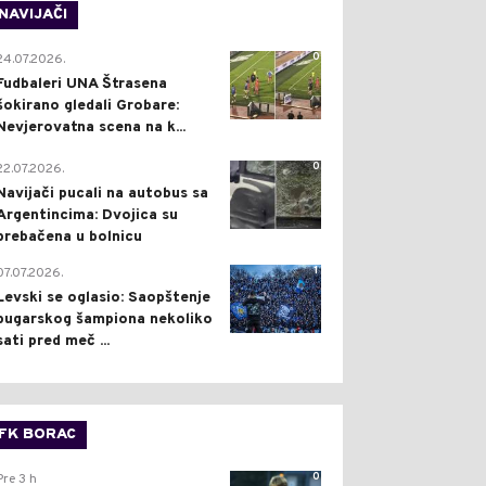
NAVIJAČI
0
24.07.2026.
Fudbaleri UNA Štrasena
šokirano gledali Grobare:
Nevjerovatna scena na k...
0
22.07.2026.
Navijači pucali na autobus sa
Argentincima: Dvojica su
prebačena u bolnicu
1
07.07.2026.
Levski se oglasio: Saopštenje
bugarskog šampiona nekoliko
sati pred meč ...
FK BORAC
0
Pre 3 h