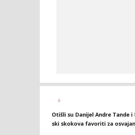
Dragan
AUTOR
0
Šutvić
Otišli su Danijel Andre Tande i
ski skokova favoriti za osvajan