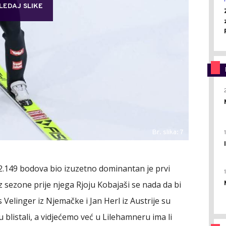
LEDAJ SLIKE
Br. slika: 7
a 2.149 bodova bio izuzetno dominantan je prvi
z sezone prije njega Rjoju Kobajaši se nada da bi
Velinger iz Njemačke i Jan Herl iz Austrije su
blistali, a vidjećemo već u Lilehamneru ima li