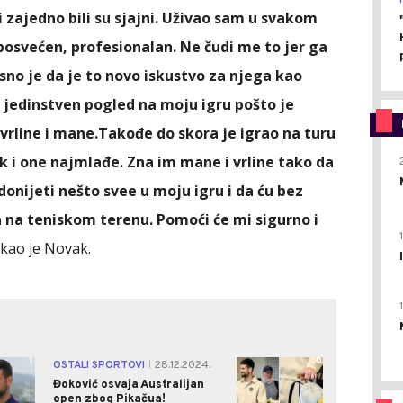
 zajedno bili su sjajni. Uživao sam u svakom
osvećen, profesionalan. Ne čudi me to jer ga
sno je da je to novo iskustvo za njega kao
 jedinstven pogled na moju igru pošto je
e vrline i mane.Takođe do skora je igrao na turu
ak i one najmlađe. Zna im mane i vrline tako da
donijeti nešto svee u moju igru i da ću bez
 na teniskom terenu. Pomoći će mi sigurno i
ekao je Novak.
1
0
OSTALI SPORTOVI
28.12.2024.
|
Đoković osvaja Australijan
open zbog Pikačua!