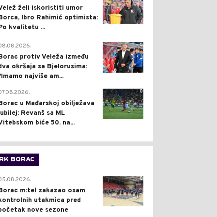
Velež želi iskoristiti umor
Borca, Ibro Rahimić optimista:
Po kvalitetu ...
0
08.08.2026.
Borac protiv Veleža između
dva okršaja sa Bjelorusima:
"Imamo najviše am...
0
07.08.2026.
Borac u Mađarskoj obilježava
jubilej: Revanš sa ML
Vitebskom biće 50. na...
RK BORAC
0
05.08.2026.
Borac m:tel zakazao osam
kontrolnih utakmica pred
početak nove sezone