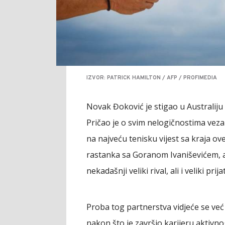
IZVOR: PATRICK HAMILTON / AFP / PROFIMEDIA
Novak Đoković je stigao u Australiju
Pričao je o svim nelogičnostima veza
na najveću tenisku vijest sa kraja o
rastanka sa Goranom Ivaniševićem, a o
nekadašnji veliki rival, ali i veliki prij
Proba tog partnerstva vidjeće se već 
nakon što je završio karijeru aktivn