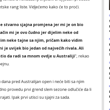
tske rang liste. Vidjećemo kako će to proći.
je stvarno sjajna promjena jer mi je on bio
način mi je ovo čudno jer dijelim neke od
lim neke tajne sa njim, pričam kako vidim
 je uvijek bio jedan od najvećih rivala. Ali
tio da radi sa mnom ovdje u Australiji
", rekao
bejnu.
u dana pred Australijan open i neće biti sa njim
dno provedu prvi grend slem sezone odlučiće da li
ajati. Ipak prvi utisci su sjajni za sada.