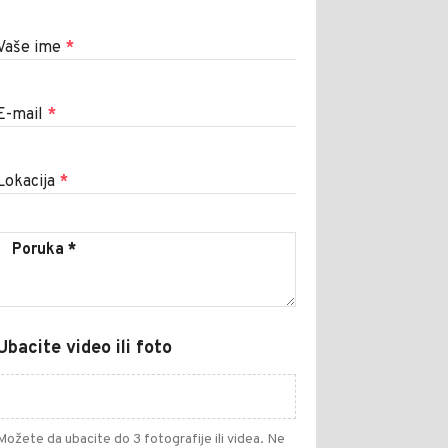
Vaše ime
*
E-mail
*
Lokacija
*
Ubacite video ili foto
Možete da ubacite do 3 fotografije ili videa. Ne