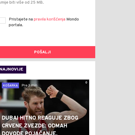
smije biti više od 25 MB.
Pristajete na
pravila korišćenja
Mondo
portala.
POŠALJI
NAJNOVIJE
0
Pre 3 min
KOŠARKA
DUBAI HITNO REAGUJE ZBOG
CRVENE ZVEZDE: ODMAH
DOVODE POJAČANJE,