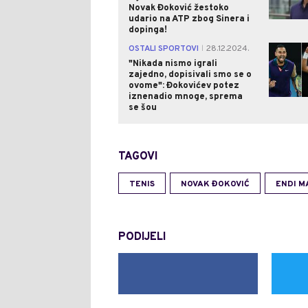
Novak Đoković žestoko
udario na ATP zbog Sinera i
dopinga!
OSTALI SPORTOVI
28.12.2024.
|
"Nikada nismo igrali
zajedno, dopisivali smo se o
ovome": Đokovićev potez
iznenadio mnoge, sprema
se šou
TAGOVI
TENIS
NOVAK ĐOKOVIĆ
ENDI M
PODIJELI