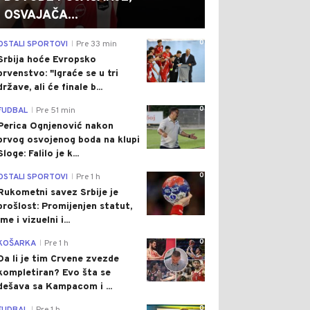
OSVAJAČA...
0
OSTALI SPORTOVI
Pre 33 min
|
Srbija hoće Evropsko
prvenstvo: "Igraće se u tri
države, ali će finale b...
0
FUDBAL
Pre 51 min
|
Perica Ognjenović nakon
prvog osvojenog boda na klupi
Sloge: Falilo je k...
0
OSTALI SPORTOVI
Pre 1 h
|
Rukometni savez Srbije je
prošlost: Promijenjen statut,
ime i vizuelni i...
0
KOŠARKA
Pre 1 h
|
Da li je tim Crvene zvezde
kompletiran? Evo šta se
dešava sa Kampacom i ...
0
|