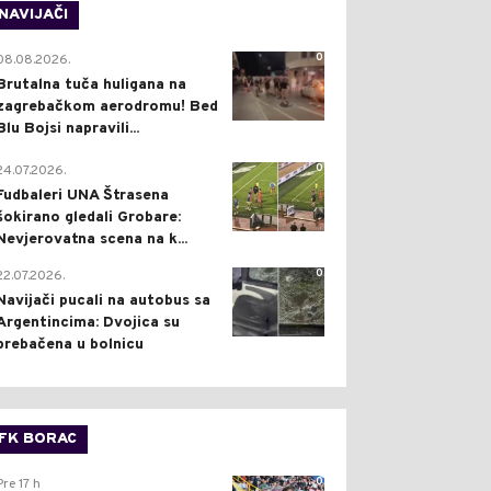
NAVIJAČI
0
08.08.2026.
Brutalna tuča huligana na
zagrebačkom aerodromu! Bed
Blu Bojsi napravili...
0
24.07.2026.
Fudbaleri UNA Štrasena
šokirano gledali Grobare:
Nevjerovatna scena na k...
0
22.07.2026.
Navijači pucali na autobus sa
Argentincima: Dvojica su
prebačena u bolnicu
FK BORAC
0
Pre 17 h