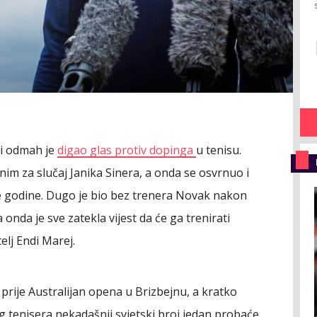
 i odmah je
digao glas protiv dopinga
u tenisu.
nim za slučaj Janika Sinera, a onda se osvrnuo i
ve godine. Dugo je bio bez trenera Novak nakon
nda je sve zatekla vijest da će ga trenirati
atelj Endi Marej.
prije Australijan opena u Brizbejnu, a kratko
og tenisera nekadašnji svjetski broj jedan probaće