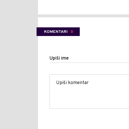
KOMENTARI
0
Upiši ime