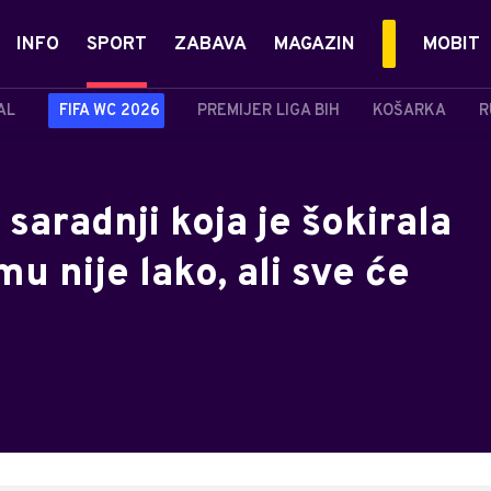
INFO
SPORT
ZABAVA
MAGAZIN
MOBIT
AL
FIFA WC 2026
PREMIJER LIGA BIH
KOŠARKA
R
saradnji koja je šokirala
mu nije lako, ali sve će