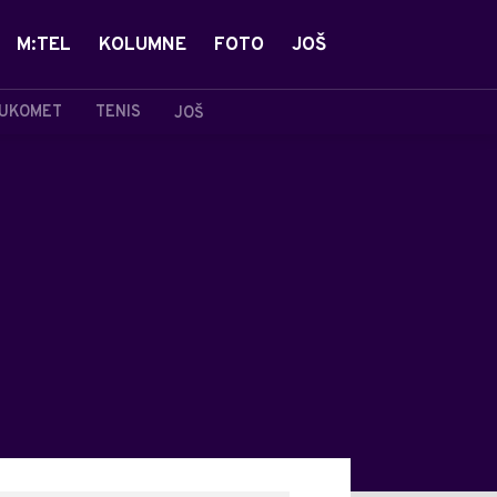
M:TEL
KOLUMNE
FOTO
JOŠ
UKOMET
TENIS
JOŠ