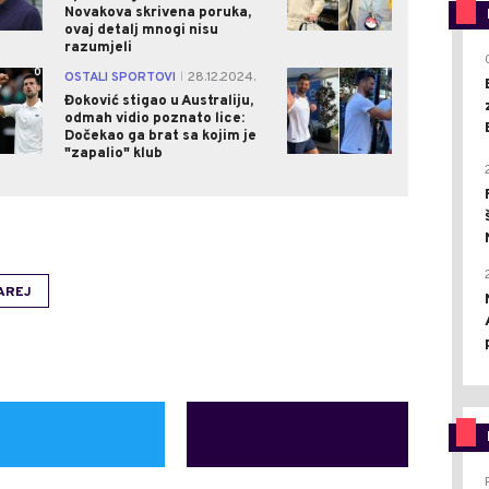
Novakova skrivena poruka,
ovaj detalj mnogi nisu
razumjeli
0
1
OSTALI SPORTOVI
28.12.2024.
|
Đoković stigao u Australiju,
odmah vidio poznato lice:
Dočekao ga brat sa kojim je
"zapalio" klub
AREJ