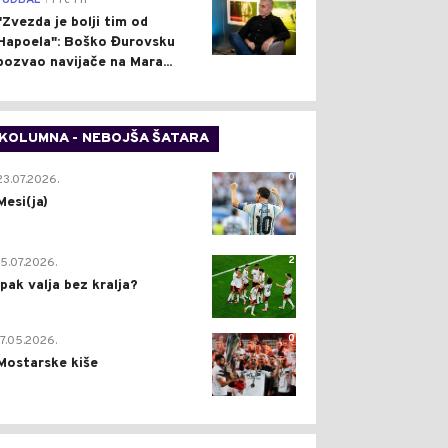
FUDBAL
Pre 1 h
"Zvezda je bolji tim od
Hapoela": Boško Đurovsku
pozvao navijače na Mara...
KOLUMNA - NEBOJŠA ŠATARA
0
23.07.2026.
Mesi(ja)
2
15.07.2026.
Ipak valja bez kralja?
0
17.05.2026.
Mostarske kiše