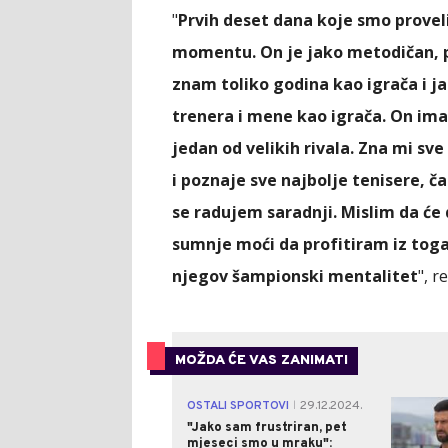
"
Prvih deset dana koje smo proveli
momentu. On je jako metodičan, p
znam toliko godina kao igrača i ja
trenera i mene kao igrača. On ima
jedan od velikih rivala. Zna mi sv
i poznaje sve najbolje tenisere, č
se radujem saradnji. Mislim da će 
sumnje moći da profitiram iz toga
njegov šampionski mentalitet
", r
MOŽDA ĆE VAS ZANIMATI
OSTALI SPORTOVI
29.12.2024.
|
"Jako sam frustriran, pet
mjeseci smo u mraku":