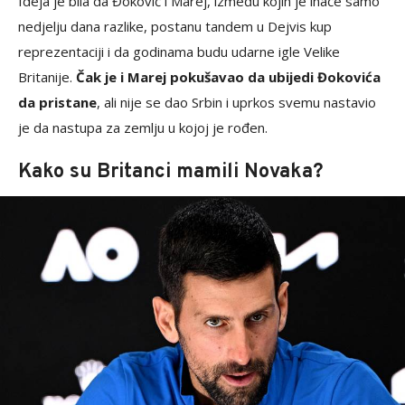
Ideja je bila da Đoković i Marej, između kojih je inače samo
nedjelju dana razlike, postanu tandem u Dejvis kup
reprezentaciji i da godinama budu udarne igle Velike
Britanije.
Čak je i Marej pokušavao da ubijedi Đokovića
da pristane
, ali nije se dao Srbin i uprkos svemu nastavio
je da nastupa za zemlju u kojoj je rođen.
Kako su Britanci mamili Novaka?