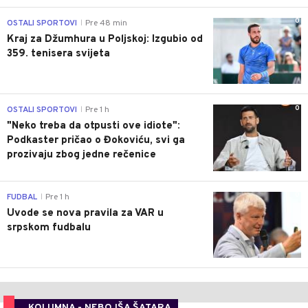
0
OSTALI SPORTOVI
Pre 48 min
|
Kraj za Džumhura u Poljskoj: Izgubio od
359. tenisera svijeta
0
OSTALI SPORTOVI
Pre 1 h
|
"Neko treba da otpusti ove idiote":
Podkaster pričao o Đokoviću, svi ga
prozivaju zbog jedne rečenice
0
FUDBAL
Pre 1 h
|
Uvode se nova pravila za VAR u
srpskom fudbalu
KOLUMNA - NEBOJŠA ŠATARA