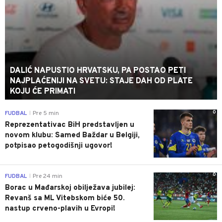
DALIĆ NAPUSTIO HRVATSKU, PA POSTAO PETI
NAJPLAĆENIJI NA SVETU: STAJE DAH OD PLATE
KOJU ĆE PRIMATI
0
FUDBAL
Pre 5 min
|
Reprezentativac BiH predstavljen u
novom klubu: Samed Baždar u Belgiji,
potpisao petogodišnji ugovor!
0
FUDBAL
Pre 24 min
|
Borac u Mađarskoj obilježava jubilej:
Revanš sa ML Vitebskom biće 50.
nastup crveno-plavih u Evropi!