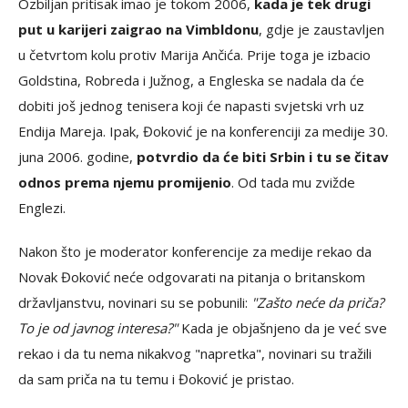
Ozbiljan pritisak imao je tokom 2006,
kada je tek drugi
put u karijeri zaigrao na Vimbldonu
, gdje je zaustavljen
u četvrtom kolu protiv Marija Ančića. Prije toga je izbacio
Goldstina, Robreda i Južnog, a Engleska se nadala da će
dobiti još jednog tenisera koji će napasti svjetski vrh uz
Endija Mareja. Ipak, Đoković je na konferenciji za medije 30.
juna 2006. godine,
potvrdio da će biti Srbin i tu se čitav
odnos prema njemu promijenio
. Od tada mu zvižde
Englezi.
Nakon što je moderator konferencije za medije rekao da
Novak Đoković neće odgovarati na pitanja o britanskom
državljanstvu, novinari su se pobunili:
"Zašto neće da priča?
To je od javnog interesa?"
Kada je objašnjeno da je već sve
rekao i da tu nema nikakvog "napretka", novinari su tražili
da sam priča na tu temu i Đoković je pristao.