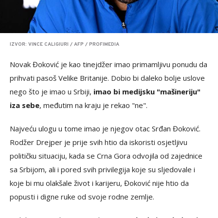
IZVOR: VINCE CALIGIURI / AFP / PROFIMEDIA
Novak Đoković je kao tinejdžer imao primamljivu ponudu da
prihvati pasoš Velike Britanije. Dobio bi daleko bolje uslove
nego što je imao u Srbiji,
imao bi medijsku "mašineriju"
iza sebe
, međutim na kraju je rekao "ne".
Najveću ulogu u tome imao je njegov otac Srđan Đoković.
Rodžer Drejper je prije svih htio da iskoristi osjetljivu
političku situaciju, kada se Crna Gora odvojila od zajednice
sa Srbijom, ali i pored svih privilegija koje su sljedovale i
koje bi mu olakšale život i karijeru, Đoković nije htio da
popusti i digne ruke od svoje rodne zemlje.