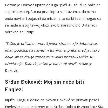
Potom je Đoković upitan da li ga "plaši ili uzbuđuje pažnja"
koju ima Marej, što na prvu loptu nije razumio, da bi mu
onda novinari pojasnili da misle na to da bi i sam mogao da
se nađe u istoj takvoj ulozi, ako bi naravno bio Britanac i
odrekao se Srbije.
"Teško je pričati o tome. S jedne strane to je dobra stvar,
imati podršku na najvećim turnirima, preko medija i tako
dalje, ali sa druge strane to je veliki pritisak i velika su
očekivanja. Tako da, teško je biti u toj ulozi"
, rekao je
Đoković.
Srđan Đoković: Moj sin neće biti
Englez!
Ključnu ulogu u odluci da Novak Đoković ne prihvati pasoš
Engleske imao je njegov otac Srđan. Dobro je znao kroz šta