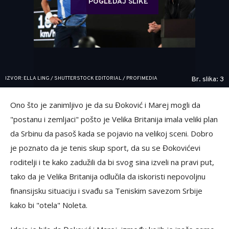
POGLEDAJ SLIKE
IZVOR: ELLA LING / SHUTTERSTOCK EDITORIAL / PROFIMEDIA
Br. slika: 3
Ono što je zanimljivo je da su Đoković i Marej mogli da
"postanu i zemljaci" pošto je Velika Britanija imala veliki plan
da Srbinu da pasoš kada se pojavio na velikoj sceni. Dobro
je poznato da je tenis skup sport, da su se Đokovićevi
roditelji i te kako zadužili da bi svog sina izveli na pravi put,
tako da je Velika Britanija odlučila da iskoristi nepovoljnu
finansijsku situaciju i svađu sa Teniskim savezom Srbije
kako bi "otela" Noleta.