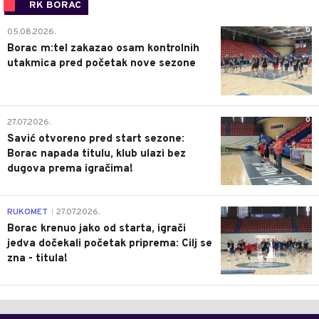
RK BORAC
0
05.08.2026.
Borac m:tel zakazao osam kontrolnih
utakmica pred početak nove sezone
0
27.07.2026.
Savić otvoreno pred start sezone:
Borac napada titulu, klub ulazi bez
dugova prema igračima!
0
RUKOMET
27.07.2026.
|
Borac krenuo jako od starta, igrači
jedva dočekali početak priprema: Cilj se
zna - titula!