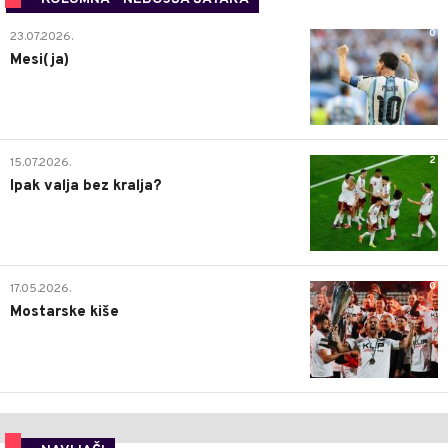
0
23.07.2026.
Mesi(ja)
2
15.07.2026.
Ipak valja bez kralja?
0
17.05.2026.
Mostarske kiše