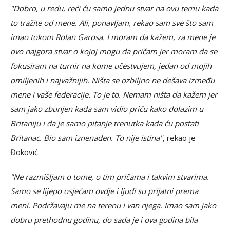
"Dobro, u redu, reći ću samo jednu stvar na ovu temu kada
to tražite od mene. Ali, ponavljam, rekao sam sve što sam
imao tokom Rolan Garosa. I moram da kažem, za mene je
ovo najgora stvar o kojoj mogu da pričam jer moram da se
fokusiram na turnir na kome učestvujem, jedan od mojih
omiljenih i najvažnijih. Ništa se ozbiljno ne dešava između
mene i vaše federacije. To je to. Nemam ništa da kažem jer
sam jako zbunjen kada sam vidio priču kako dolazim u
Britaniju i da je samo pitanje trenutka kada ću postati
Britanac. Bio sam iznenađen. To nije istina"
, rekao je
Đoković.
"Ne razmišljam o tome, o tim pričama i takvim stvarima.
Samo se lijepo osjećam ovdje i ljudi su prijatni prema
meni. Podržavaju me na terenu i van njega. Imao sam jako
dobru prethodnu godinu, do sada je i ova godina bila