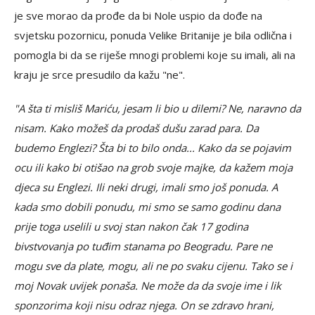
je sve morao da prođe da bi Nole uspio da dođe na
svjetsku pozornicu, ponuda Velike Britanije je bila odlična i
pomogla bi da se riješe mnogi problemi koje su imali, ali na
kraju je srce presudilo da kažu "ne".
"A šta ti misliš Mariću, jesam li bio u dilemi? Ne, naravno da
nisam. Kako možeš da prodaš dušu zarad para. Da
budemo Englezi? Šta bi to bilo onda... Kako da se pojavim
ocu ili kako bi otišao na grob svoje majke, da kažem moja
djeca su Englezi. Ili neki drugi, imali smo još ponuda. A
kada smo dobili ponudu, mi smo se samo godinu dana
prije toga uselili u svoj stan nakon čak 17 godina
bivstvovanja po tuđim stanama po Beogradu. Pare ne
mogu sve da plate, mogu, ali ne po svaku cijenu. Tako se i
moj Novak uvijek ponaša. Ne može da da svoje ime i lik
sponzorima koji nisu odraz njega. On se zdravo hrani,