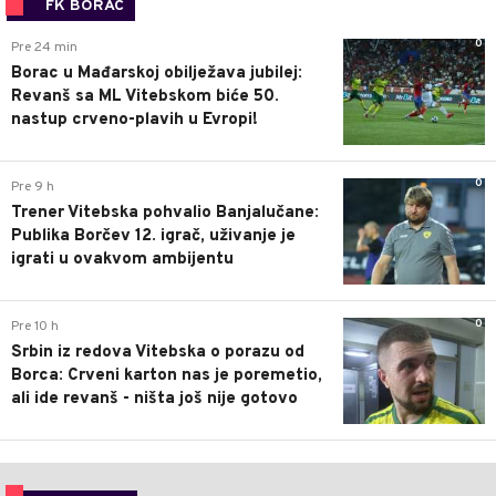
FK BORAC
0
Pre 24 min
Borac u Mađarskoj obilježava jubilej:
Revanš sa ML Vitebskom biće 50.
nastup crveno-plavih u Evropi!
0
Pre 9 h
Trener Vitebska pohvalio Banjalučane:
Publika Borčev 12. igrač, uživanje je
igrati u ovakvom ambijentu
0
Pre 10 h
Srbin iz redova Vitebska o porazu od
Borca: Crveni karton nas je poremetio,
ali ide revanš - ništa još nije gotovo