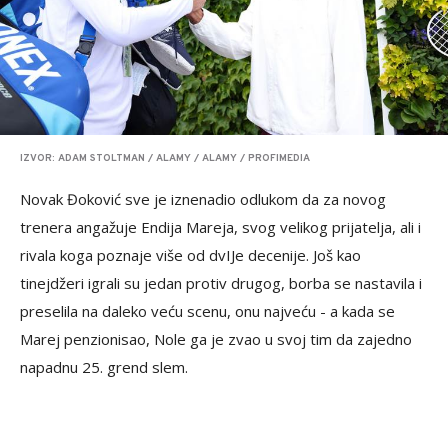
IZVOR: ADAM STOLTMAN / ALAMY / ALAMY / PROFIMEDIA
Novak Đoković sve je iznenadio odlukom da za novog
trenera angažuje Endija Mareja, svog velikog prijatelja, ali i
rivala koga poznaje više od dvIJe decenije. Još kao
tinejdžeri igrali su jedan protiv drugog, borba se nastavila i
preselila na daleko veću scenu, onu najveću - a kada se
Marej penzionisao, Nole ga je zvao u svoj tim da zajedno
napadnu 25. grend slem.