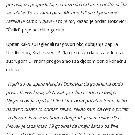
ponaša, on je sportista, ne može da reklamira nešto za šta
se zalaže. To su samo pare. Mi smo bili sa obje strane,
razlika je samo u glavi - i to je to"
, kazao je Srđan Đoković u
"Ćirilici" prije nekoliko godina.
Upitan kako su izgledali razgovori oko dobijanja papira
Ujedinjenog Kraljevstva, Srđan je rekao da je zajedno sa
suprugom Dijanom pregovarao i sa djecom donio konačnu
odluku:
"
Htjeli su da upare Mareja i Đokovića da godinama budu
prvaci Dejvis kupa, ali Novak je Srbin i rođen je ovdje.
Njegova bit je srpska i bilo bi iluzorno pričati o tome. Ja im
naravno nisam to odmah rekao, rekao sam da ćemo pričati
sa djecom kad se vratimo u Beograd. Ja sam rekao djeci
(Novak je tada imao 19 godina) da imaju šansu da žive
tamo i da dobijemo svi papire. Znate kakav je bio njihov