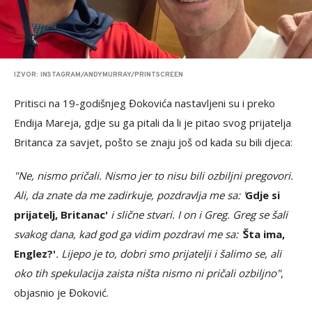
IZVOR: INSTAGRAM/ANDYMURRAY/PRINTSCREEN
Pritisci na 19-godišnjeg Đokovića nastavljeni su i preko
Endija Mareja, gdje su ga pitali da li je pitao svog prijatelja
Britanca za savjet, pošto se znaju još od kada su bili djeca:
"Ne, nismo pričali. Nismo jer to nisu bili ozbiljni pregovori.
Ali, da znate da me zadirkuje, pozdravlja me sa: '
Gdje si
prijatelj, Britanac'
i slične stvari. I on i Greg. Greg se šali
svakog dana, kad god ga vidim pozdravi me sa: '
Šta ima,
Englez?'
. Lijepo je to, dobri smo prijatelji i šalimo se, ali
oko tih spekulacija zaista ništa nismo ni pričali ozbiljno"
,
objasnio je Đoković.