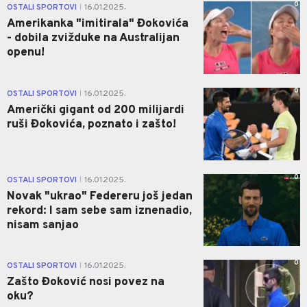
0
OSTALI SPORTOVI
16.01.2025.
|
Amerikanka "imitirala" Đokovića
- dobila zvižduke na Australijan
openu!
0
OSTALI SPORTOVI
16.01.2025.
|
Američki gigant od 200 milijardi
ruši Đokovića, poznato i zašto!
0
OSTALI SPORTOVI
16.01.2025.
|
Novak "ukrao" Federeru još jedan
rekord: I sam sebe sam iznenadio,
nisam sanjao
0
OSTALI SPORTOVI
16.01.2025.
|
Zašto Đoković nosi povez na
oku?