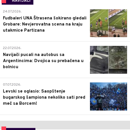
NAVIJAČI
0
24.07.2026.
Fudbaleri UNA Štrasena šokirano gledali
Grobare: Nevjerovatna scena na kraju
utakmice Partizana
0
22.07.2026.
Navijači pucali na autobus sa
Argentincima: Dvojica su prebačena u
bolnicu
1
07.07.2026.
Levski se oglasio: Saopštenje
bugarskog šampiona nekoliko sati pred
meč sa Borcem!