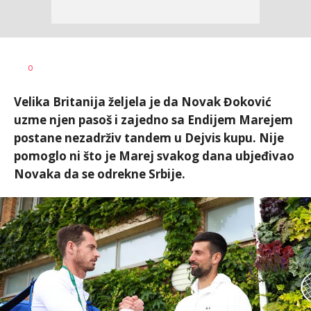
Dragan
AUTOR
0
Šutvić
Velika Britanija željela je da Novak Đoković
uzme njen pasoš i zajedno sa Endijem Marejem
postane nezadrživ tandem u Dejvis kupu. Nije
pomoglo ni što je Marej svakog dana ubjeđivao
Novaka da se odrekne Srbije.