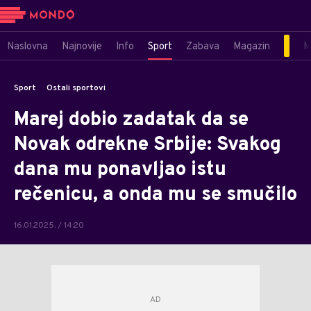
Naslovna
Najnovije
Info
Sport
Zabava
Magazin
M
Sport
Ostali sportovi
Marej dobio zadatak da se
Novak odrekne Srbije: Svakog
dana mu ponavljao istu
rečenicu, a onda mu se smučilo
16.01.2025. / 14:20