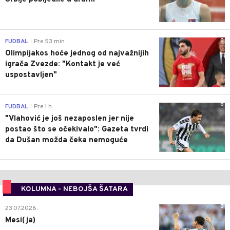
0
FUDBAL
Pre 53 min
|
Olimpijakos hoće jednog od najvažnijih
igrača Zvezde: "Kontakt je već
uspostavljen"
0
FUDBAL
Pre 1 h
|
"Vlahović je još nezaposlen jer nije
postao što se očekivalo": Gazeta tvrdi
da Dušan možda čeka nemoguće
KOLUMNA - NEBOJŠA ŠATARA
0
23.07.2026.
Mesi(ja)