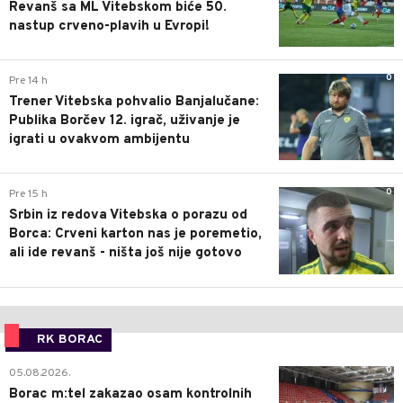
Revanš sa ML Vitebskom biće 50.
nastup crveno-plavih u Evropi!
0
Pre 14 h
Trener Vitebska pohvalio Banjalučane:
Publika Borčev 12. igrač, uživanje je
igrati u ovakvom ambijentu
0
Pre 15 h
Srbin iz redova Vitebska o porazu od
Borca: Crveni karton nas je poremetio,
ali ide revanš - ništa još nije gotovo
RK BORAC
0
05.08.2026.
Borac m:tel zakazao osam kontrolnih