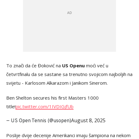
To znači da će Đoković na
US Openu
moći već u
četvrtfinalu da se sastane sa trenutno svojicom najboljih na
svijetu - Karlosom Alkarazom i Janikom Sinerom.
Ben Shelton secures his first Masters 1000
title!
pic.twitter.com/1IVDIGjfUb
August 8, 2025
— US Open Tennis (@usopen)
Poslije dvije decenije Amerikanci imaju šampiona na nekom