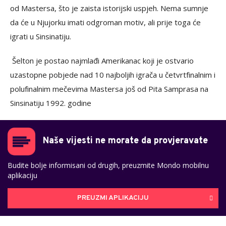
od Mastersa, što je zaista istorijski uspjeh. Nema sumnje
da će u Njujorku imati odgroman motiv, ali prije toga će
igrati u Sinsinatiju.
Šelton je postao najmlađi Amerikanac koji je ostvario
uzastopne pobjede nad 10 najboljih igrača u četvrtfinalnim i
polufinalnim mečevima Mastersa još od Pita Samprasa na
Sinsinatiju 1992. godine
Naše vijesti ne morate da provjeravate
Budite bolje informisani od drugih, preuzmite Mondo mobilnu
aplikaciju
PREUZMI APLIKACIJU