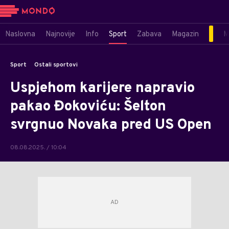
Naslovna
Najnovije
Info
Sport
Zabava
Magazin
M
Sport
Ostali sportovi
Uspjehom karijere napravio
pakao Đokoviću: Šelton
svrgnuo Novaka pred US Open
08.08.2025. / 10:04