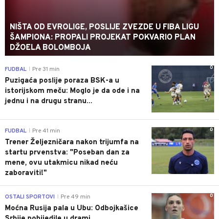
NIŠTA OD EVROLIGE, POSLIJE ZVEZDE U FIBA LIGU
ŠAMPIONA: PROPALI PROJEKAT POKVARIO PLAN
DŽOELA BOLOMBOJA
0
FUDBAL
Pre 31 min
|
Puzigaća poslije poraza BSK-a u
istorijskom meču: Moglo je da ode i na
jednu i na drugu stranu...
0
FUDBAL
Pre 41 min
|
Trener Željezničara nakon trijumfa na
startu prvenstva: "Poseban dan za
mene, ovu utakmicu nikad neću
zaboraviti!"
0
OSTALI SPORTOVI
Pre 49 min
|
Moćna Rusija pala u Ubu: Odbojkašice
Srbije pobijedile u drami