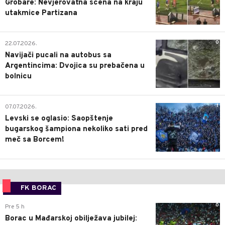
Grobare: Nevjerovatna scena na kraju
utakmice Partizana
0
22.07.2026.
Navijači pucali na autobus sa
Argentincima: Dvojica su prebačena u
bolnicu
1
07.07.2026.
Levski se oglasio: Saopštenje
bugarskog šampiona nekoliko sati pred
meč sa Borcem!
FK BORAC
0
Pre 5 h
Borac u Mađarskoj obilježava jubilej: