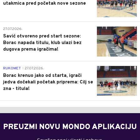
utakmica pred početak nove sezone
0
27.07.2026.
Savić otvoreno pred start sezone:
Borac napada titulu, klub ulazi bez
dugova prema igračima!
0
RUKOMET
27.07.2026.
|
Borac krenuo jako od starta, igrači
jedva dočekali početak priprema: Cilj se
zna - titula!
PREUZMI NOVU MONDO APLIKACIJU