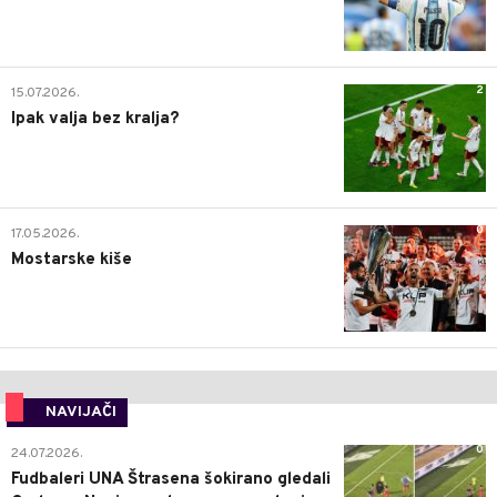
2
15.07.2026.
Ipak valja bez kralja?
0
17.05.2026.
Mostarske kiše
NAVIJAČI
0
24.07.2026.
Fudbaleri UNA Štrasena šokirano gledali