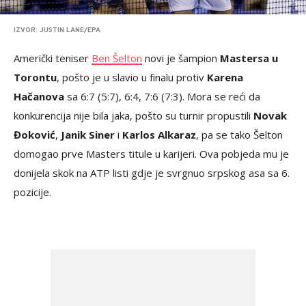
IZVOR: JUSTIN LANE/EPA
Američki teniser
Ben Šelton
novi je šampion
Mastersa u
Torontu
, pošto je u slavio u finalu protiv
Karena
Hačanova
sa 6:7 (5:7), 6:4, 7:6 (7:3). Mora se reći da
konkurencija nije bila jaka, pošto su turnir propustili
Novak
Đoković
,
Janik Siner
i
Karlos Alkaraz
, pa se tako Šelton
domogao prve Masters titule u karijeri. Ova pobjeda mu je
donijela skok na ATP listi gdje je svrgnuo srpskog asa sa 6.
pozicije.