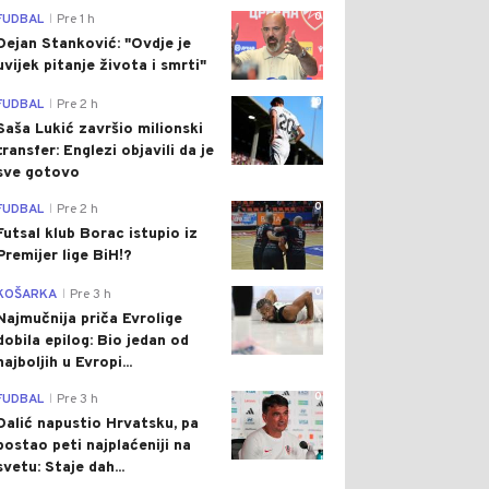
0
FUDBAL
Pre 1 h
|
Dejan Stanković: "Ovdje je
uvijek pitanje života i smrti"
0
FUDBAL
Pre 2 h
|
Saša Lukić završio milionski
transfer: Englezi objavili da je
sve gotovo
0
FUDBAL
Pre 2 h
|
Futsal klub Borac istupio iz
Premijer lige BiH!?
0
KOŠARKA
Pre 3 h
|
Najmučnija priča Evrolige
dobila epilog: Bio jedan od
najboljih u Evropi...
0
FUDBAL
Pre 3 h
|
Dalić napustio Hrvatsku, pa
postao peti najplaćeniji na
svetu: Staje dah...