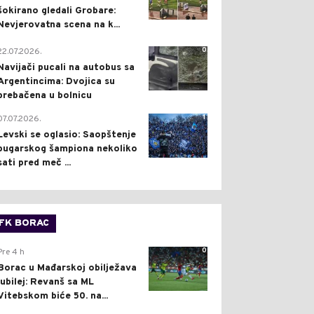
šokirano gledali Grobare:
Nevjerovatna scena na k...
0
22.07.2026.
Navijači pucali na autobus sa
Argentincima: Dvojica su
prebačena u bolnicu
1
07.07.2026.
Levski se oglasio: Saopštenje
bugarskog šampiona nekoliko
sati pred meč ...
FK BORAC
0
Pre 4 h
Borac u Mađarskoj obilježava
jubilej: Revanš sa ML
Vitebskom biće 50. na...