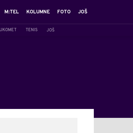
M:TEL
KOLUMNE
FOTO
JOŠ
UKOMET
TENIS
JOŠ