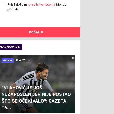
Pristajete na
pravila korišćenja
Mondo
portala.
POŠALJI
NAJNOVIJE
0
Pre 47 min
FUDBAL
"VLAHOVIĆ JE JOŠ
NEZAPOSLEN JER NIJE POSTAO
ŠTO SE OČEKIVALO": GAZETA
TV...