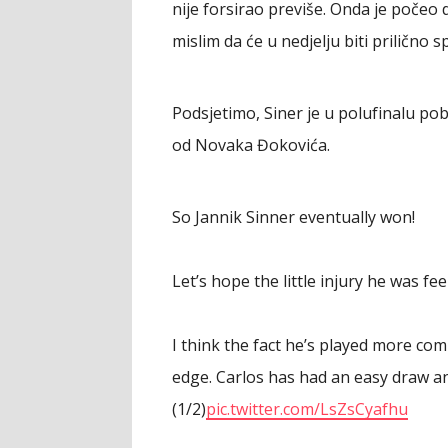
nije forsirao previše. Onda je počeo 
mislim da će u nedjelju biti prilično 
Podsjetimo, Siner je u polufinalu pobe
od Novaka Đokovića.
So Jannik Sinner eventually won!
Let’s hope the little injury he was fee
I think the fact he’s played more com
edge. Carlos has had an easy draw a
(1/2)
pic.twitter.com/LsZsCyafhu