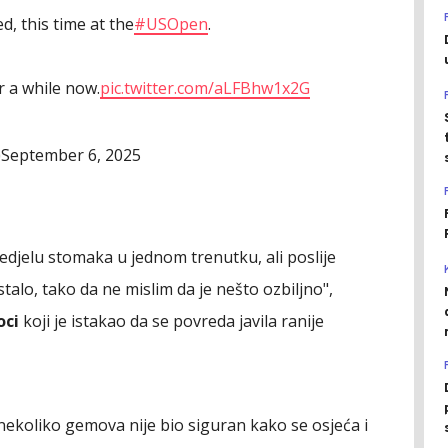
d, this time at the
#USOpen
.
r a while now.
pic.twitter.com/aLFBhw1x2G
September 6, 2025
)
djelu stomaka u jednom trenutku, ali poslije
talo, tako da ne mislim da je nešto ozbiljno",
oci
koji je istakao da se povreda javila ranije
 nekoliko gemova nije bio siguran kako se osjeća i