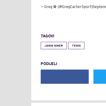
Septem
— Greg ⚽️ (@GregCarterSport)
TAGOVI
JANIK SINER
TENIS
PODIJELI