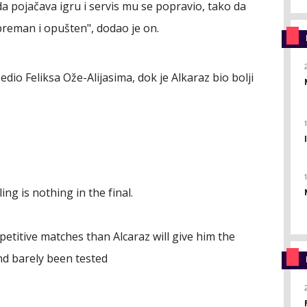
da pojačava igru i servis mu se popravio, tako da
spreman i opušten", dodao je on.
dio Feliksa Ože-Alijasima, dok je Alkaraz bio bolji
ling is nothing in the final.
petitive matches than Alcaraz will give him the
nd barely been tested