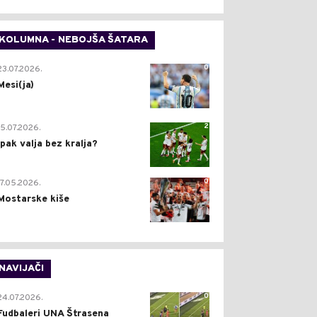
KOLUMNA - NEBOJŠA ŠATARA
0
23.07.2026.
Mesi(ja)
2
15.07.2026.
Ipak valja bez kralja?
0
17.05.2026.
Mostarske kiše
NAVIJAČI
0
24.07.2026.
Fudbaleri UNA Štrasena