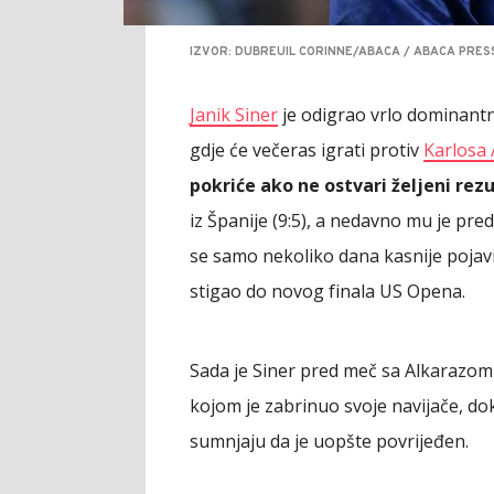
IZVOR: DUBREUIL CORINNE/ABACA / ABACA PRESS
Janik Siner
je odigrao vrlo dominantn
gdje će večeras igrati protiv
Karlosa 
pokriće ako ne ostvari željeni rez
iz Španije (9:5), a nedavno mu je pred
se samo nekoliko dana kasnije pojavi
stigao do novog finala US Opena.
Sada je Siner pred meč sa Alkarazom
kojom je zabrinuo svoje navijače, dok
sumnjaju da je uopšte povrijeđen.