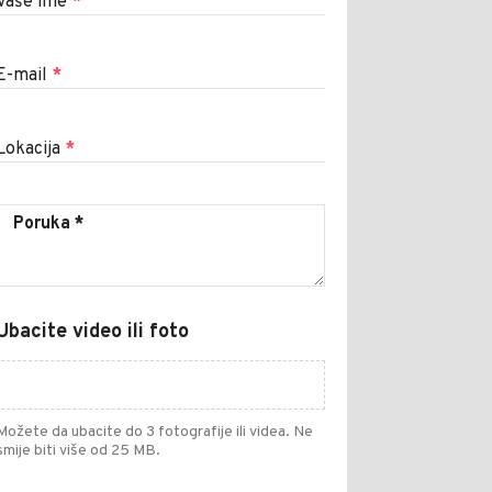
Vaše ime
*
E-mail
*
Lokacija
*
Ubacite video ili foto
Možete da ubacite do 3 fotografije ili videa. Ne
smije biti više od 25 MB.