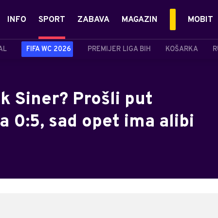
INFO
SPORT
ZABAVA
MAGAZIN
MOBIT
AL
FIFA WC 2026
PREMIJER LIGA BIH
KOŠARKA
R
k Siner? Prošli put
 0:5, sad opet ima alibi