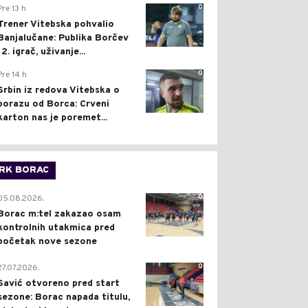
0
Pre 13 h
Trener Vitebska pohvalio
Banjalučane: Publika Borčev
12. igrač, uživanje...
0
Pre 14 h
Srbin iz redova Vitebska o
porazu od Borca: Crveni
karton nas je poremet...
RK BORAC
0
05.08.2026.
Borac m:tel zakazao osam
kontrolnih utakmica pred
početak nove sezone
0
27.07.2026.
Savić otvoreno pred start
sezone: Borac napada titulu,