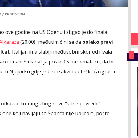
 / PROFIMEDIA
o ove godine na US Openu i stigao je do finala
Alkaraza
(20.00), međutim čini se da
polako pravi
ultat
. Italijan ima slabiji međusobni skor od rivala
ao i finale Sinsinatija posle 0:5 na semaforu, da bi
o u Njujorku gdje je bez ikakvih poteškoća igrao i
 otkazao trening zbog nove "sitne povrede"
 one koji navijaju za Španca nije ubijedio, pošto