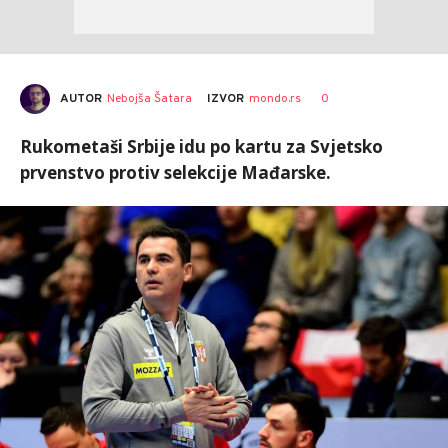
AUTOR
Nebojša Šatara
0
IZVOR
mondo.rs
Rukometaši Srbije idu po kartu za Svjetsko
prvenstvo protiv selekcije Mađarske.