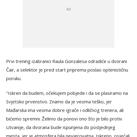
Prvi trening izabranici Raula Gonzalesa odradiće u dvorani
Čair, a selektor je pred start priprema poslao optimističnu
poruku.
"Iskren da budem, očekujem pobjede i da se plasiramo na
Svjetsko prvenstvo. Znamo da je veoma teško, jer
Mađarska ima veoma dobre igrače i odličnog trenera, ali
bićemo spremni. Želimo da ponovi ono što je bilo protiv
Litvanije, da dvorana bude ispunjena do posljednjeg
mesta, jer je atmosfera bila nevjerovatna. Iskreno, osjećali