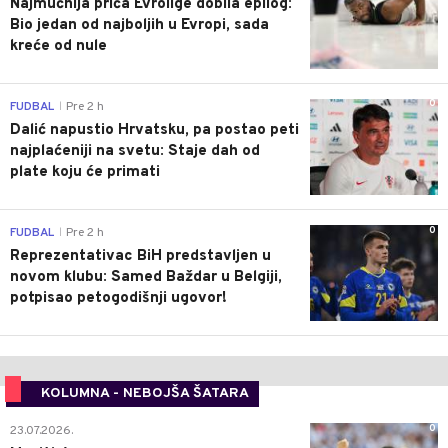
Najmučnija priča Evrolige dobila epilog:
Bio jedan od najboljih u Evropi, sada
kreće od nule
0
FUDBAL
Pre 2 h
|
Dalić napustio Hrvatsku, pa postao peti
najplaćeniji na svetu: Staje dah od
plate koju će primati
0
FUDBAL
Pre 2 h
|
Reprezentativac BiH predstavljen u
novom klubu: Samed Baždar u Belgiji,
potpisao petogodišnji ugovor!
KOLUMNA - NEBOJŠA ŠATARA
0
23.07.2026.