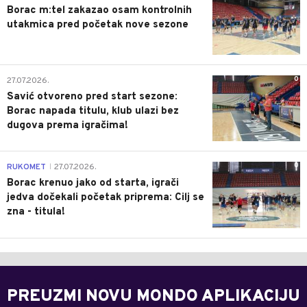
Borac m:tel zakazao osam kontrolnih
utakmica pred početak nove sezone
0
27.07.2026.
Savić otvoreno pred start sezone:
Borac napada titulu, klub ulazi bez
dugova prema igračima!
0
RUKOMET
27.07.2026.
|
Borac krenuo jako od starta, igrači
jedva dočekali početak priprema: Cilj se
zna - titula!
PREUZMI NOVU MONDO APLIKACIJU