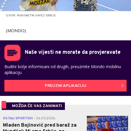
IZVOR: RUKOMETNI SAVEZ SRBIJE
(MONDO)
Naše vijesti ne morate da provjeravate
Budite bolje informisani od drugih, preuzmite Mondo mobilnu
aplikaciju
PREUZMI APLIKACIJU
MOŽDA ĆE VAS ZANIMATI
0
OSTALI SPORTOVI
06.05.2026.
|
Mladen Bojinović pred baraž za