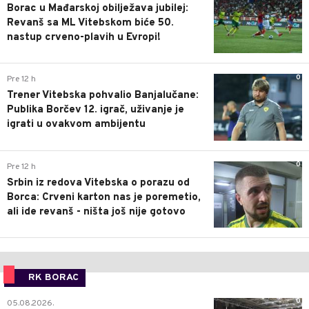
Borac u Mađarskoj obilježava jubilej:
Revanš sa ML Vitebskom biće 50.
nastup crveno-plavih u Evropi!
0
Pre 12 h
Trener Vitebska pohvalio Banjalučane:
Publika Borčev 12. igrač, uživanje je
igrati u ovakvom ambijentu
0
Pre 12 h
Srbin iz redova Vitebska o porazu od
Borca: Crveni karton nas je poremetio,
ali ide revanš - ništa još nije gotovo
RK BORAC
0
05.08.2026.