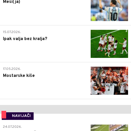
Mesi(ja)
2
15.07.2026.
Ipak valja bez kralja?
0
17.05.2026.
Mostarske kiše
NAVIJAČI
0
24.07.2026.