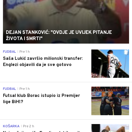
DEJAN STANKOVIĆ: "OVDJE JE UVIJEK PITANJE
ŽIVOTA I SMRTI"
0
FUDBAL
Pre 1 h
|
Saša Lukić završio milionski transfer:
Englezi objavili da je sve gotovo
0
FUDBAL
Pre 1 h
|
Futsal klub Borac istupio iz Premijer
lige BiH!?
0
KOŠARKA
Pre 2 h
|