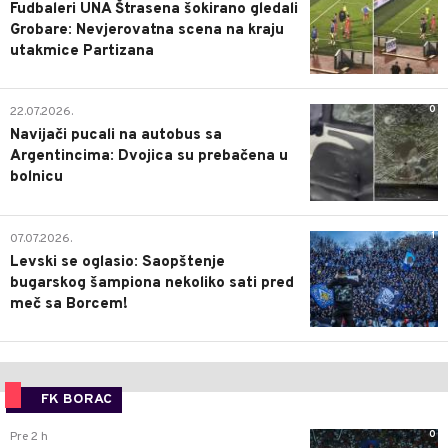
Fudbaleri UNA Štrasena šokirano gledali
Grobare: Nevjerovatna scena na kraju
utakmice Partizana
0
22.07.2026.
Navijači pucali na autobus sa
Argentincima: Dvojica su prebačena u
bolnicu
1
07.07.2026.
Levski se oglasio: Saopštenje
bugarskog šampiona nekoliko sati pred
meč sa Borcem!
FK BORAC
0
Pre 2 h