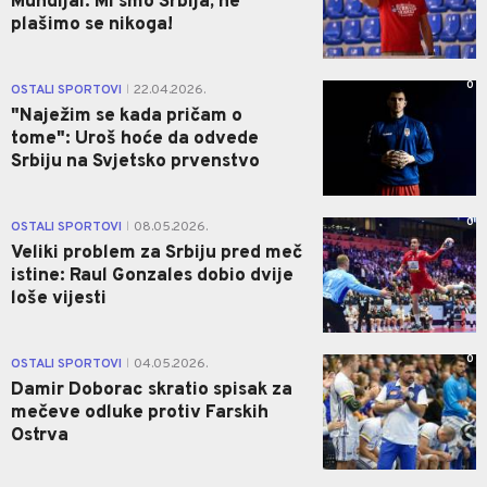
Mundijal: Mi smo Srbija, ne
plašimo se nikoga!
0
OSTALI SPORTOVI
22.04.2026.
|
"Naježim se kada pričam o
tome": Uroš hoće da odvede
Srbiju na Svjetsko prvenstvo
0
OSTALI SPORTOVI
08.05.2026.
|
Veliki problem za Srbiju pred meč
istine: Raul Gonzales dobio dvije
loše vijesti
0
OSTALI SPORTOVI
04.05.2026.
|
Damir Doborac skratio spisak za
mečeve odluke protiv Farskih
Ostrva