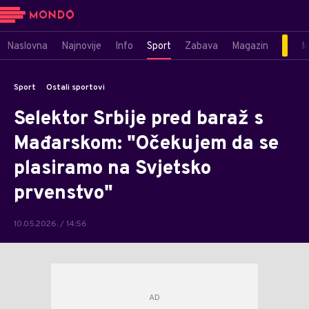
Naslovna
Najnovije
Info
Sport
Zabava
Magazin
M
Sport
Ostali sportovi
Selektor Srbije pred baraž s
Mađarskom: "Očekujem da se
plasiramo na Svjetsko
prvenstvo"
10.05.2026. / 14:56