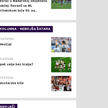
Borac u Mađarskoj obilježava
jubilej: Revanš sa ML
Vitebskom biće 50. na...
KOLUMNA - NEBOJŠA ŠATARA
0
23.07.2026.
Mesi(ja)
2
15.07.2026.
Ipak valja bez kralja?
0
17.05.2026.
Mostarske kiše
NAVIJAČI