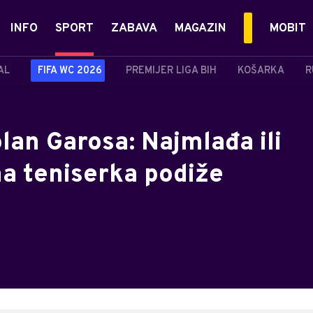
INFO
SPORT
ZABAVA
MAGAZIN
MOBIT
AL
FIFA WC 2026
PREMIJER LIGA BIH
KOŠARKA
R
olan Garosa: Najmlađa ili
na teniserka podiže