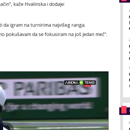
ačin", kaže Hvalinska i dodaje:
i da igram na turnirima najvišeg ranga.
mo pokušavam da se fokusiram na još jedan meč".