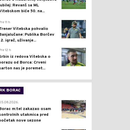
jubilej: Revanš sa ML
Vitebskom biće 50. na...
0
Pre 11 h
Trener Vitebska pohvalio
Banjalučane: Publika Borčev
12. igrač, uživanje...
0
Pre 12 h
Srbin iz redova Vitebska o
porazu od Borca: Crveni
karton nas je poremet...
RK BORAC
0
05.08.2026.
Borac m:tel zakazao osam
kontrolnih utakmica pred
početak nove sezone