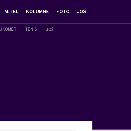
M:TEL
KOLUMNE
FOTO
JOŠ
UKOMET
TENIS
JOŠ