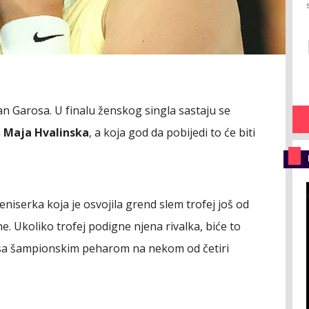
an Garosa. U finalu ženskog singla sastaju se
a
Maja Hvalinska
, a koja god da pobijedi to će biti
niserka koja je osvojila grend slem trofej još od
. Ukoliko trofej podigne njena rivalka, biće to
) sa šampionskim peharom na nekom od četiri