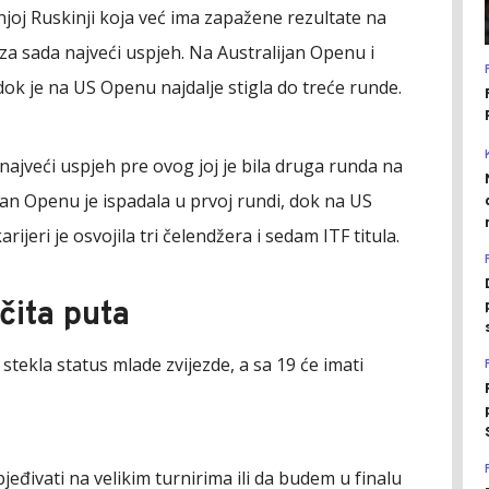
joj Ruskinji koja već ima zapažene rezultate na
e za sada najveći uspjeh. Na Australijan Openu i
 dok je na US Openu najdalje stigla do treće runde.
 najveći uspjeh pre ovog joj je bila druga runda na
an Openu je ispadala u prvoj rundi, dok na US
arijeri je osvojila tri čelendžera i sedam ITF titula.
čita puta
tekla status mlade zvijezde, a sa 19 će imati
eđivati na velikim turnirima ili da budem u finalu