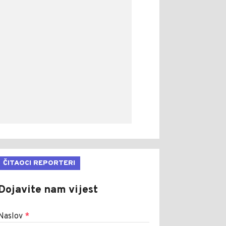
ČITAOCI REPORTERI
Dojavite nam vijest
Naslov
*