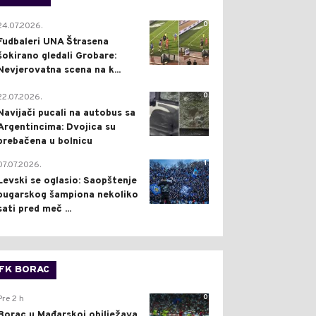
0
24.07.2026.
Fudbaleri UNA Štrasena
šokirano gledali Grobare:
Nevjerovatna scena na k...
0
22.07.2026.
Navijači pucali na autobus sa
Argentincima: Dvojica su
prebačena u bolnicu
1
07.07.2026.
Levski se oglasio: Saopštenje
bugarskog šampiona nekoliko
sati pred meč ...
FK BORAC
0
Pre 2 h
Borac u Mađarskoj obilježava