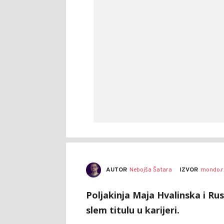
AUTOR
Nebojša Šatara
IZVOR
mondo.r
Poljakinja Maja Hvalinska i Ru
slem titulu u karijeri.