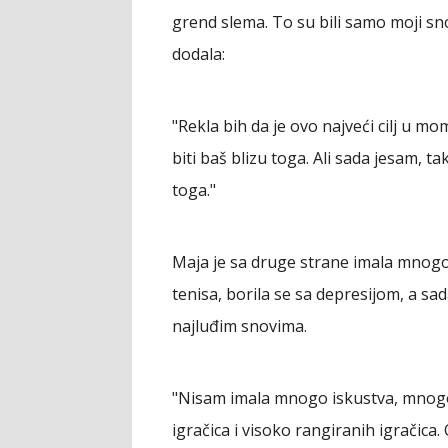
grend slema. To su bili samo moji sno
dodala:
"Rekla bih da je ovo najveći cilj u mo
biti baš blizu toga. Ali sada jesam,
toga."
Maja je sa druge strane imala mnogo
tenisa, borila se sa depresijom, a sada
najluđim snovima.
"Nisam imala mnogo iskustva, mnogo p
igračica i visoko rangiranih igračica.