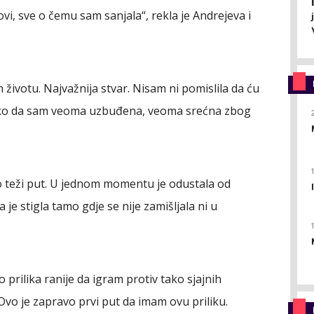
vi, sve o čemu sam sanjala“, rekla je Andrejeva i
m životu. Najvažnija stvar. Nisam ni pomislila da ću
 tako da sam veoma uzbuđena, veoma srećna zbog
 teži put. U jednom momentu je odustala od
 je stigla tamo gdje se nije zamišljala ni u
rilika ranije da igram protiv tako sjajnih
 Ovo je zapravo prvi put da imam ovu priliku.