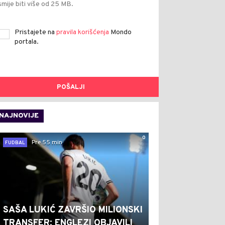
smije biti više od 25 MB.
Pristajete na
pravila korišćenja
Mondo
portala.
POŠALJI
NAJNOVIJE
0
Pre 55 min
FUDBAL
SAŠA LUKIĆ ZAVRŠIO MILIONSKI
TRANSFER: ENGLEZI OBJAVILI