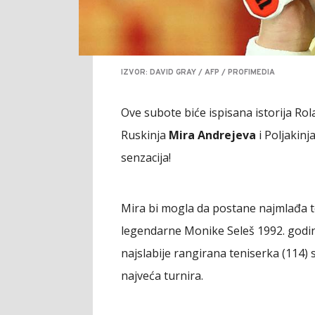
IZVOR: DAVID GRAY / AFP / PROFIMEDIA
Ove subote biće ispisana istorija Rol
Ruskinja
Mira Andrejeva
i Poljakinj
senzacija!
Mira bi mogla da postane najmlađa te
legendarne Monike Seleš 1992. godine
najslabije rangirana teniserka (114
najveća turnira.