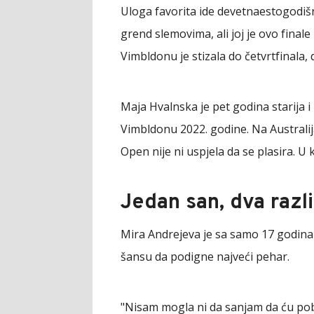
Uloga favorita ide devetnaestogodišn
grend slemovima, ali joj je ovo final
Vimbldonu je stizala do četvrtfinala,
Maja Hvalnska je pet godina starija i
Vimbldonu 2022. godine. Na Australij
Open nije ni uspjela da se plasira. U k
Jedan san, dva razli
Mira Andrejeva je sa samo 17 godina s
šansu da podigne najveći pehar.
"Nisam mogla ni da sanjam da ću pobj