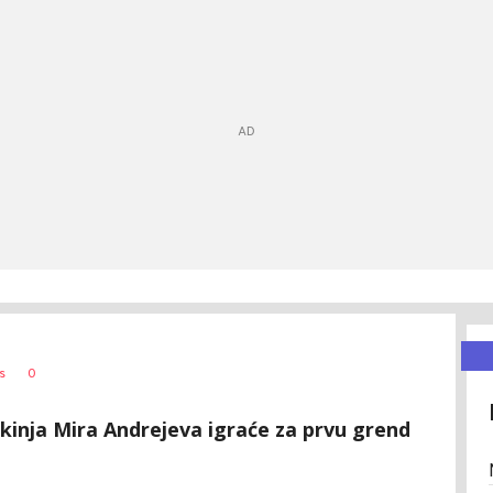
0
s
skinja Mira Andrejeva igraće za prvu grend