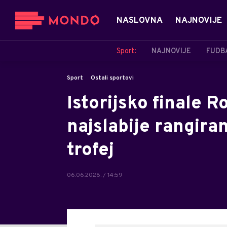
NASLOVNA
NAJNOVIJE
Sport:
NAJNOVIJE
FUDB
Sport
Ostali sportovi
Istorijsko finale R
najslabije rangira
trofej
06.06.2026. / 14:59