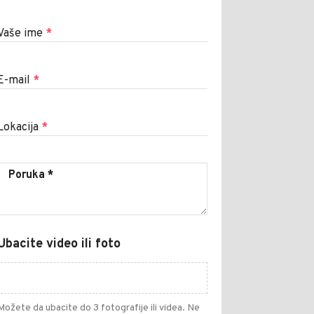
Vaše ime
*
E-mail
*
Lokacija
*
Ubacite video ili foto
Možete da ubacite do 3 fotografije ili videa. Ne