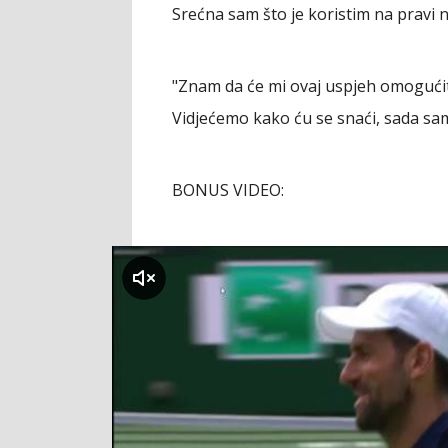
Srećna sam što je koristim na pravi n
"Znam da će mi ovaj uspjeh omogućit
Vidjećemo kako ću se snaći, sada sa
BONUS VIDEO:
klikni za zvuk