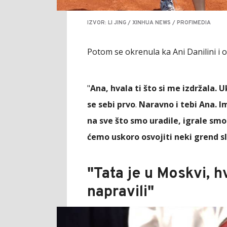
IZVOR: LI JING / XINHUA NEWS / PROFIMEDIA
Potom se okrenula ka Ani Danilini i o
"
Ana, hvala ti što si me izdržala. 
se sebi prvo
.
Naravno i tebi Ana. 
na sve što smo uradile, igrale sm
ćemo uskoro osvojiti neki grend s
"Tata je u Moskvi, 
napravili"