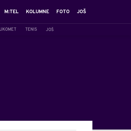
M:TEL
KOLUMNE
FOTO
JOŠ
UKOMET
TENIS
JOŠ