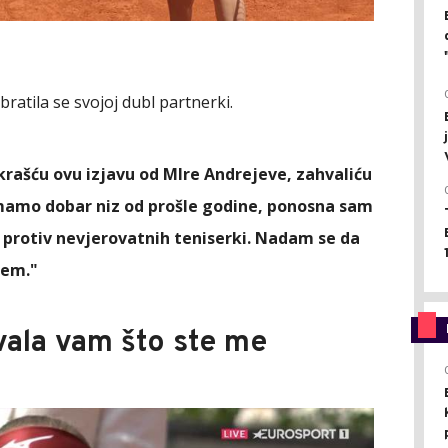
bratila se svojoj dubl partnerki.
Ukrašću ovu izjavu od MIre Andrejeve, zahvaliću
Imamo dobar niz od prošle godine, ponosna sam
o protiv nevjerovatnih teniserki. Nadam se da
lem."
hvala vam što ste me