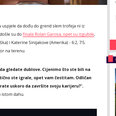
 uspjele da dođu do grend slem trofeja ni iz
došle su do
finala Rolan Garosa, opet su izgubile
,
a) i Katerine Sinijakove (Amerika) - 6:2, 7:5.
vor na terenu.
 da gledate dublove. Cijenimo što ste bili na
stično ste igrale, opet vam čestitam. Odličan
nirate uskoro da završite svoju karijeru?
",
u istom dahu.