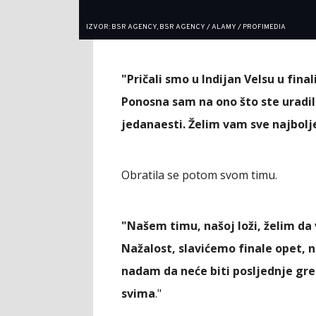
IZVOR: BSR AGENCY, BSR AGENCY / ALAMY / PROFIMEDIA
"Pričali smo u Indijan Velsu u fina
Ponosna sam na ono što ste uradile
jedanaesti. Želim vam sve najbolj
Obratila se potom svom timu.
"Našem timu, našoj loži, želim da 
Nažalost, slavićemo finale opet, ne
nadam da neće biti posljednje gren
svima
."