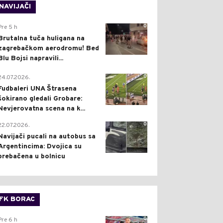
NAVIJAČI
0
Pre 5 h
Brutalna tuča huligana na
zagrebačkom aerodromu! Bed
Blu Bojsi napravili...
0
24.07.2026.
Fudbaleri UNA Štrasena
šokirano gledali Grobare:
Nevjerovatna scena na k...
0
22.07.2026.
Navijači pucali na autobus sa
Argentincima: Dvojica su
prebačena u bolnicu
FK BORAC
0
Pre 6 h