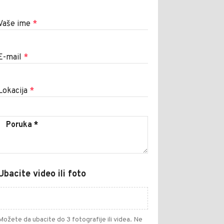
Vaše ime
*
E-mail
*
Lokacija
*
Ubacite video ili foto
Možete da ubacite do 3 fotografije ili videa. Ne