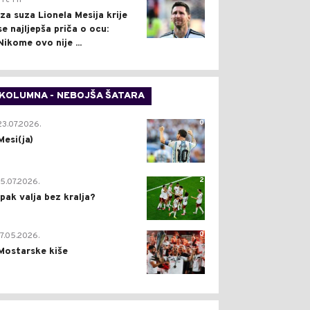
Pre 1 h
Iza suza Lionela Mesija krije
se najljepša priča o ocu:
Nikome ovo nije ...
KOLUMNA - NEBOJŠA ŠATARA
0
23.07.2026.
Mesi(ja)
2
15.07.2026.
Ipak valja bez kralja?
0
17.05.2026.
Mostarske kiše