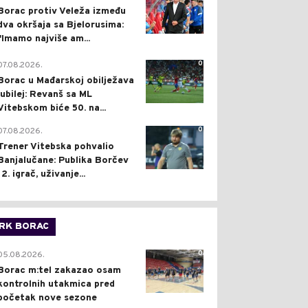
Borac protiv Veleža između
dva okršaja sa Bjelorusima:
"Imamo najviše am...
0
07.08.2026.
Borac u Mađarskoj obilježava
jubilej: Revanš sa ML
Vitebskom biće 50. na...
0
07.08.2026.
Trener Vitebska pohvalio
Banjalučane: Publika Borčev
12. igrač, uživanje...
RK BORAC
0
05.08.2026.
Borac m:tel zakazao osam
kontrolnih utakmica pred
početak nove sezone