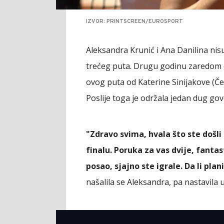
IZVOR: PRINTSCREEN/EUROSPORT
Aleksandra Krunić i Ana Danilina nisu
trećeg puta. Drugu godinu zaredom 
ovog puta od Katerine Sinijakove (Češk
Poslije toga je održala jedan dug go
"Zdravo svima, hvala što ste došli
finalu. Poruka za vas dvije, fanta
posao, sjajno ste igrale. Da li pla
našalila se Aleksandra, pa nastavila 