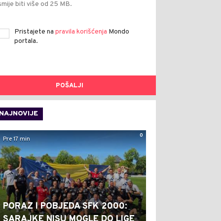
smije biti više od 25 MB.
Pristajete na
pravila korišćenja
Mondo
portala.
POŠALJI
NAJNOVIJE
0
Pre 17 min
PORAZ I POBJEDA SFK 2000:
SARAJKE NISU MOGLE DO LIGE