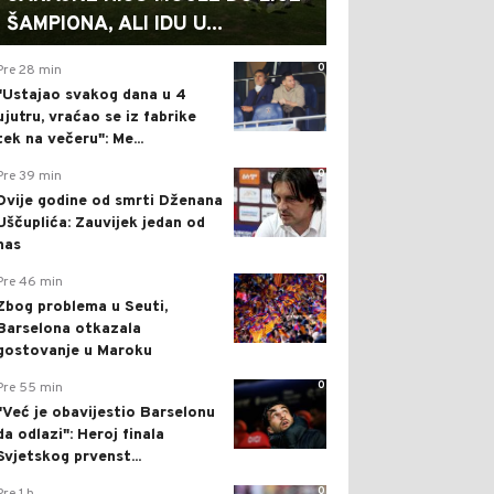
ŠAMPIONA, ALI IDU U...
0
Pre 28 min
"Ustajao svakog dana u 4
ujutru, vraćao se iz fabrike
tek na večeru": Me...
0
Pre 39 min
Dvije godine od smrti Dženana
Uščuplića: Zauvijek jedan od
nas
0
Pre 46 min
Zbog problema u Seuti,
Barselona otkazala
gostovanje u Maroku
0
Pre 55 min
"Već je obavijestio Barselonu
da odlazi": Heroj finala
Svjetskog prvenst...
0