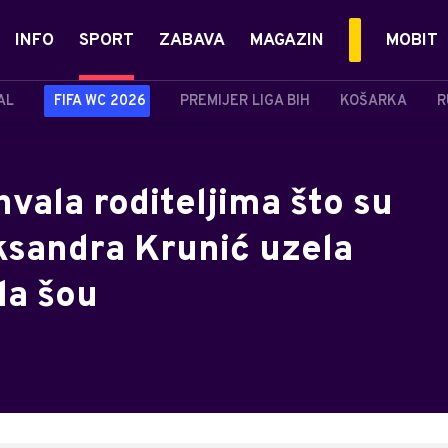
INFO
SPORT
ZABAVA
MAGAZIN
MOBIT
AL
FIFA WC 2026
PREMIJER LIGA BIH
KOŠARKA
R
hvala roditeljima što su
eksandra Krunić uzela
la šou