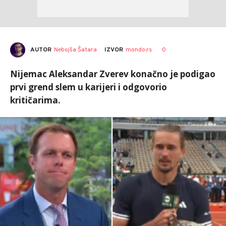
AUTOR
Nebojša Šatara
0
IZVOR
mondo.rs
Nijemac Aleksandar Zverev konačno je podigao
prvi grend slem u karijeri i odgovorio
kritičarima.