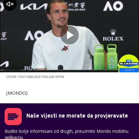
zvuk
IZVOR: YOUTUBE/AUSTRALIAN OPEN
(MONDO)
Naše vijesti ne morate da provjeravate
Budite bolje informisani od drugih, preuzmite Mondo mobilnu
aplikaciju