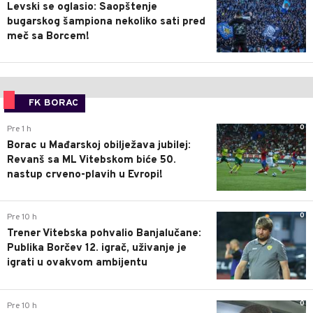
Levski se oglasio: Saopštenje
bugarskog šampiona nekoliko sati pred
meč sa Borcem!
FK BORAC
0
Pre 1 h
Borac u Mađarskoj obilježava jubilej:
Revanš sa ML Vitebskom biće 50.
nastup crveno-plavih u Evropi!
0
Pre 10 h
Trener Vitebska pohvalio Banjalučane:
Publika Borčev 12. igrač, uživanje je
igrati u ovakvom ambijentu
0
Pre 10 h