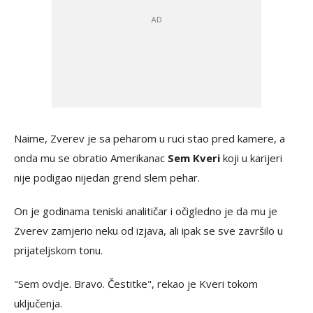
Naime, Zverev je sa peharom u ruci stao pred kamere, a
onda mu se obratio Amerikanac
Sem Kveri
koji u karijeri
nije podigao nijedan grend slem pehar.
On je godinama teniski analitičar i očigledno je da mu je
Zverev zamjerio neku od izjava, ali ipak se sve završilo u
prijateljskom tonu.
"Sem ovdje. Bravo. Čestitke", rekao je Kveri tokom
uključenja.