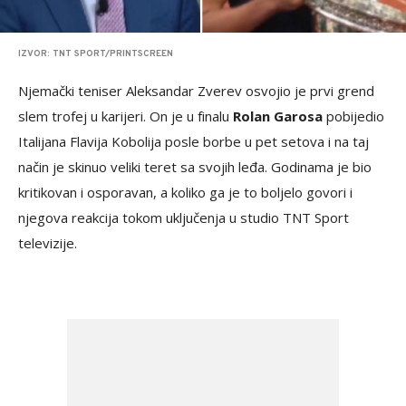
IZVOR: TNT SPORT/PRINTSCREEN
Njemački teniser Aleksandar Zverev osvojio je prvi grend
slem trofej u karijeri. On je u finalu
Rolan Garosa
pobijedio
Italijana Flavija Kobolija posle borbe u pet setova i na taj
način je skinuo veliki teret sa svojih leđa. Godinama je bio
kritikovan i osporavan, a koliko ga je to boljelo govori i
njegova reakcija tokom uključenja u studio TNT Sport
televizije.