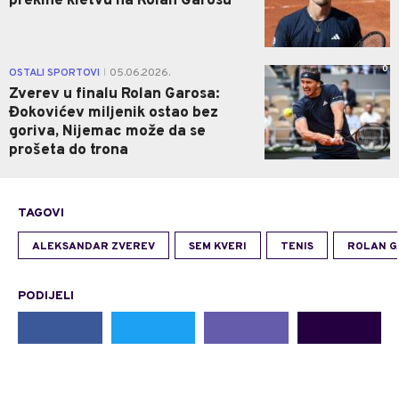
prekine kletvu na Rolan Garosu
0
OSTALI SPORTOVI
05.06.2026.
|
Zverev u finalu Rolan Garosa:
Đokovićev miljenik ostao bez
goriva, Nijemac može da se
prošeta do trona
TAGOVI
ALEKSANDAR ZVEREV
SEM KVERI
TENIS
ROLAN G
PODIJELI