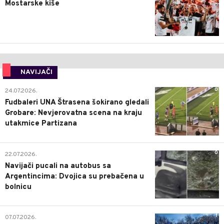
Mostarske kiše
NAVIJAČI
0
24.07.2026.
Fudbaleri UNA Štrasena šokirano gledali
Grobare: Nevjerovatna scena na kraju
utakmice Partizana
0
22.07.2026.
Navijači pucali na autobus sa
Argentincima: Dvojica su prebačena u
bolnicu
1
07.07.2026.