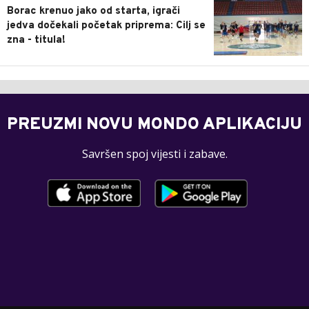
Borac krenuo jako od starta, igrači
jedva dočekali početak priprema: Cilj se
zna - titula!
PREUZMI NOVU MONDO APLIKACIJU
Savršen spoj vijesti i zabave.