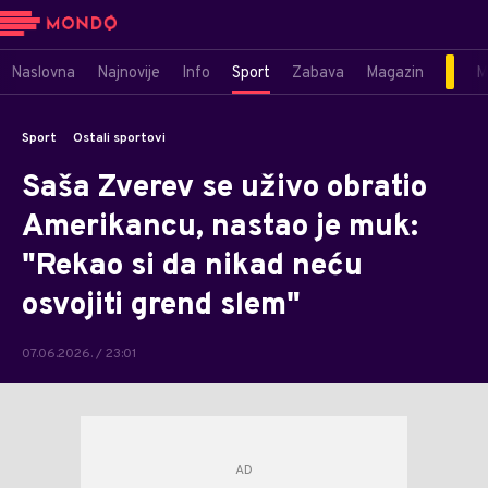
Naslovna
Najnovije
Info
Sport
Zabava
Magazin
M
Sport
Ostali sportovi
Saša Zverev se uživo obratio
Amerikancu, nastao je muk:
"Rekao si da nikad neću
osvojiti grend slem"
07.06.2026. / 23:01