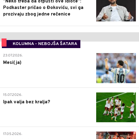
"Neko treba da otpusti ove idiote":
Podkaster pričao o Đokoviću, svi ga
prozivaju zbog jedne rečenice
KOLUMNA - NEBOJŠA ŠATARA
0
23.07.2026.
Mesi(ja)
2
15.07.2026.
Ipak valja bez kralja?
0
17.05.2026.