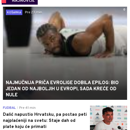
NAJNOVIJE
0
Pre 23 min
KOŠARKA
NAJMUČNIJA PRIČA EVROLIGE DOBILA EPILOG: BIO
JEDAN OD NAJBOLJIH U EVROPI, SADA KREĆE OD
NULE
0
FUDBAL
Pre 41 min
|
Dalić napustio Hrvatsku, pa postao peti
najplaćeniji na svetu: Staje dah od
plate koju će primati