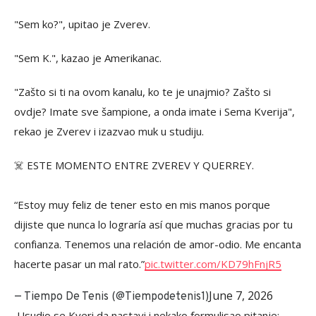
"Sem ko?", upitao je Zverev.
"Sem K.", kazao je Amerikanac.
"Zašto si ti na ovom kanalu, ko te je unajmio? Zašto si
ovdje? Imate sve šampione, a onda imate i Sema Kverija",
rekao je Zverev i izazvao muk u studiju.
☠️ ESTE MOMENTO ENTRE ZVEREV Y QUERREY.
“Estoy muy feliz de tener esto en mis manos porque
dijiste que nunca lo lograría así que muchas gracias por tu
confianza. Tenemos una relación de amor-odio. Me encanta
hacerte pasar un mal rato.”
pic.twitter.com/KD79hFnjR5
June 7, 2026
— Tiempo De Tenis (@Tiempodetenis1)
Usudio se Kveri da nastavi i nekako formulisao pitanje: