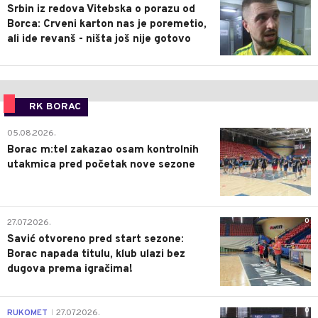
Srbin iz redova Vitebska o porazu od
Borca: Crveni karton nas je poremetio,
ali ide revanš - ništa još nije gotovo
RK BORAC
0
05.08.2026.
Borac m:tel zakazao osam kontrolnih
utakmica pred početak nove sezone
0
27.07.2026.
Savić otvoreno pred start sezone:
Borac napada titulu, klub ulazi bez
dugova prema igračima!
0
RUKOMET
27.07.2026.
|