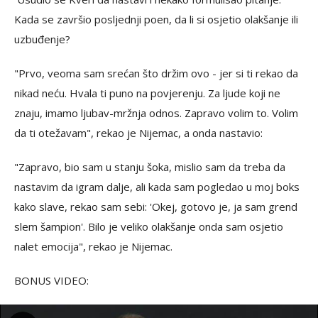
Kada se završio posljednji poen, da li si osjetio olakšanje ili
uzbuđenje?
"Prvo, veoma sam srećan što držim ovo - jer si ti rekao da
nikad neću. Hvala ti puno na povjerenju. Za ljude koji ne
znaju, imamo ljubav-mržnja odnos. Zapravo volim to. Volim
da ti otežavam", rekao je Nijemac, a onda nastavio:
"Zapravo, bio sam u stanju šoka, mislio sam da treba da
nastavim da igram dalje, ali kada sam pogledao u moj boks
kako slave, rekao sam sebi: 'Okej, gotovo je, ja sam grend
slem šampion'. Bilo je veliko olakšanje onda sam osjetio
nalet emocija", rekao je Nijemac.
BONUS VIDEO: