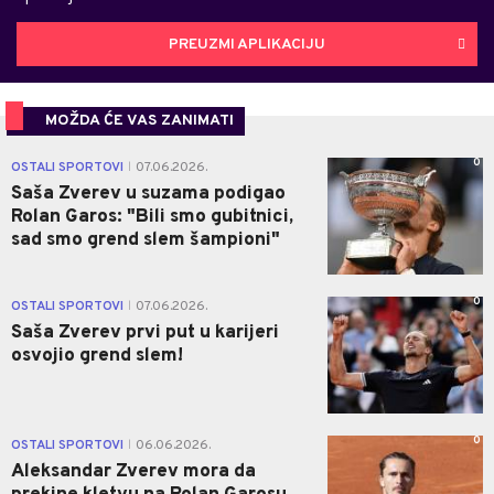
PREUZMI APLIKACIJU
MOŽDA ĆE VAS ZANIMATI
0
OSTALI SPORTOVI
07.06.2026.
|
Saša Zverev u suzama podigao
Rolan Garos: "Bili smo gubitnici,
sad smo grend slem šampioni"
0
OSTALI SPORTOVI
07.06.2026.
|
Saša Zverev prvi put u karijeri
osvojio grend slem!
0
OSTALI SPORTOVI
06.06.2026.
|
Aleksandar Zverev mora da