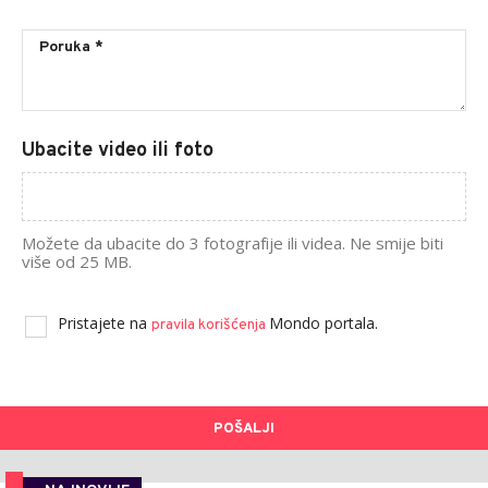
Ubacite video ili foto
Možete da ubacite do 3 fotografije ili videa. Ne smije biti
više od 25 MB.
Pristajete na
Mondo portala.
pravila korišćenja
POŠALJI