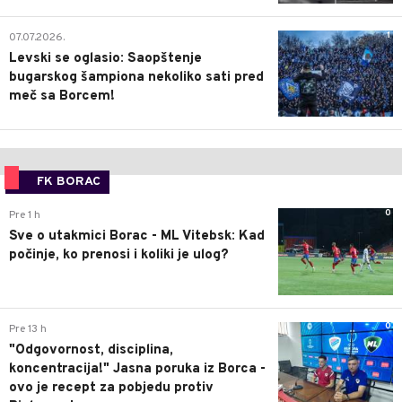
1
07.07.2026.
Levski se oglasio: Saopštenje
bugarskog šampiona nekoliko sati pred
meč sa Borcem!
FK BORAC
0
Pre 1 h
Sve o utakmici Borac - ML Vitebsk: Kad
počinje, ko prenosi i koliki je ulog?
0
Pre 13 h
"Odgovornost, disciplina,
koncentracija!" Jasna poruka iz Borca -
ovo je recept za pobjedu protiv