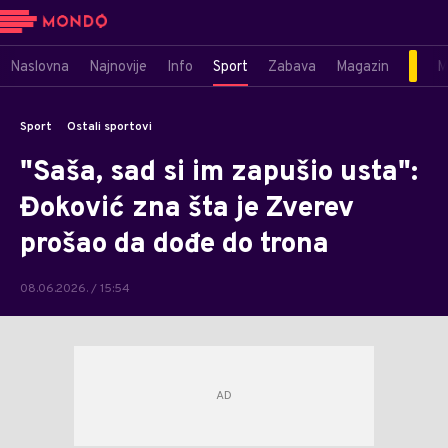
Naslovna
Najnovije
Info
Sport
Zabava
Magazin
M
Sport
Ostali sportovi
"Saša, sad si im zapušio usta":
Đoković zna šta je Zverev
prošao da dođe do trona
08.06.2026. / 15:54