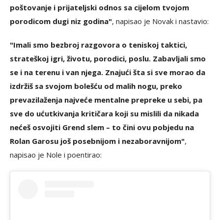
poštovanje i prijateljski odnos sa cijelom tvojom
porodicom dugi niz godina"
, napisao je Novak i nastavio:
"Imali smo bezbroj razgovora o teniskoj taktici,
strateškoj igri, životu, porodici, poslu. Zabavljali smo
se i na terenu i van njega. Znajući šta si sve morao da
izdržiš sa svojom bolešću od malih nogu, preko
prevazilaženja najveće mentalne prepreke u sebi, pa
sve do ućutkivanja kritičara koji su mislili da nikada
nećeš osvojiti Grend slem – to čini ovu pobjedu na
Rolan Garosu još posebnijom i nezaboravnijom"
,
napisao je Nole i poentirao: