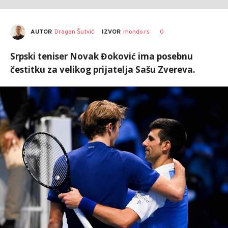
AUTOR
Dragan Šutvić
0
IZVOR
mondo.rs
Srpski teniser Novak Đoković ima posebnu
čestitku za velikog prijatelja Sašu Zvereva.