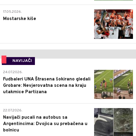
0
17.05.2026.
Mostarske kiše
NAVIJAČI
0
24.07.2026.
Fudbaleri UNA Štrasena šokirano gledali
Grobare: Nevjerovatna scena na kraju
utakmice Partizana
0
22.07.2026.
Navijači pucali na autobus sa
Argentincima: Dvojica su prebačena u
bolnicu