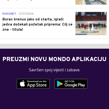
0
RUKOMET
27.07.2026.
|
Borac krenuo jako od starta, igrači
jedva dočekali početak priprema: Cilj se
zna - titula!
PREUZMI NOVU MONDO APLIKACIJU
Savršen spoj vijesti i zabave.