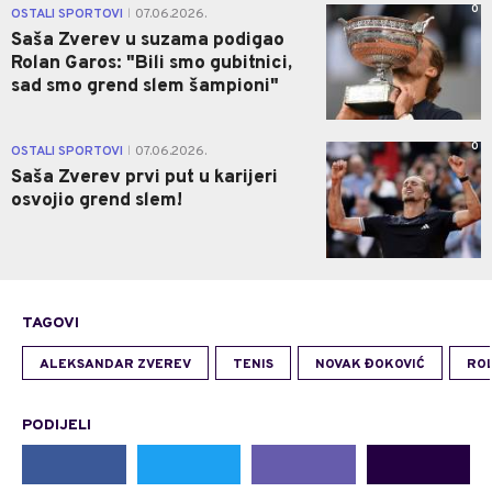
0
OSTALI SPORTOVI
07.06.2026.
|
Saša Zverev u suzama podigao
Rolan Garos: "Bili smo gubitnici,
sad smo grend slem šampioni"
0
OSTALI SPORTOVI
07.06.2026.
|
Saša Zverev prvi put u karijeri
osvojio grend slem!
TAGOVI
ALEKSANDAR ZVEREV
TENIS
NOVAK ĐOKOVIĆ
RO
PODIJELI