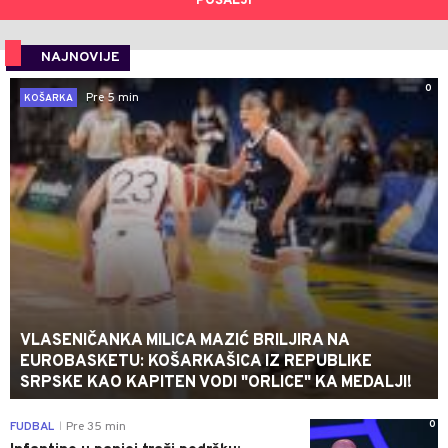
POŠALJI
NAJNOVIJE
0
Pre 5 min
KOŠARKA
VLASENIČANKA MILICA MAZIĆ BRILJIRA NA
EUROBASKETU: KOŠARKAŠICA IZ REPUBLIKE
SRPSKE KAO KAPITEN VODI "ORLICE" KA MEDALJI!
0
FUDBAL
Pre 35 min
|