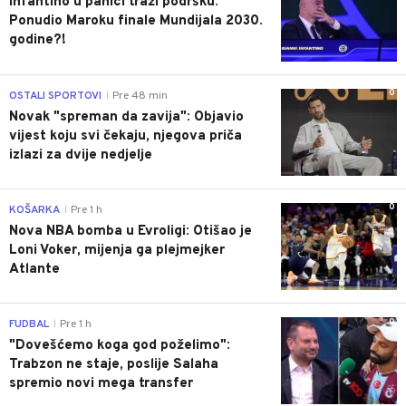
Infantino u panici traži podršku:
Ponudio Maroku finale Mundijala 2030.
godine?!
0
OSTALI SPORTOVI
Pre 48 min
|
Novak "spreman da zavija": Objavio
vijest koju svi čekaju, njegova priča
izlazi za dvije nedjelje
0
KOŠARKA
Pre 1 h
|
Nova NBA bomba u Evroligi: Otišao je
Loni Voker, mijenja ga plejmejker
Atlante
0
FUDBAL
Pre 1 h
|
"Dovešćemo koga god poželimo":
Trabzon ne staje, poslije Salaha
spremio novi mega transfer