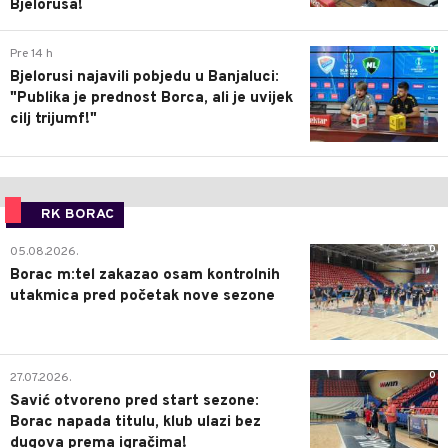
Bjelorusa!
0
Pre 14 h
Bjelorusi najavili pobjedu u Banjaluci:
"Publika je prednost Borca, ali je uvijek
cilj trijumf!"
RK BORAC
0
05.08.2026.
Borac m:tel zakazao osam kontrolnih
utakmica pred početak nove sezone
0
27.07.2026.
Savić otvoreno pred start sezone:
Borac napada titulu, klub ulazi bez
dugova prema igračima!