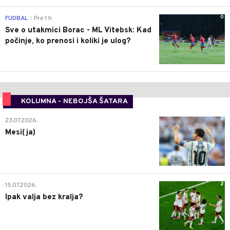
0
FUDBAL
Pre 1 h
|
Sve o utakmici Borac - ML Vitebsk: Kad
počinje, ko prenosi i koliki je ulog?
KOLUMNA - NEBOJŠA ŠATARA
0
23.07.2026.
Mesi(ja)
2
15.07.2026.
Ipak valja bez kralja?