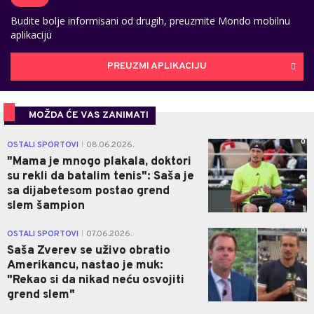
Budite bolje informisani od drugih, preuzmite Mondo mobilnu
aplikaciju
PREUZMI APLIKACIJU
MOŽDA ĆE VAS ZANIMATI
0
OSTALI SPORTOVI
08.06.2026.
|
"Mama je mnogo plakala, doktori
su rekli da batalim tenis": Saša je
sa dijabetesom postao grend
slem šampion
0
OSTALI SPORTOVI
07.06.2026.
|
Saša Zverev se uživo obratio
Amerikancu, nastao je muk:
"Rekao si da nikad neću osvojiti
grend slem"