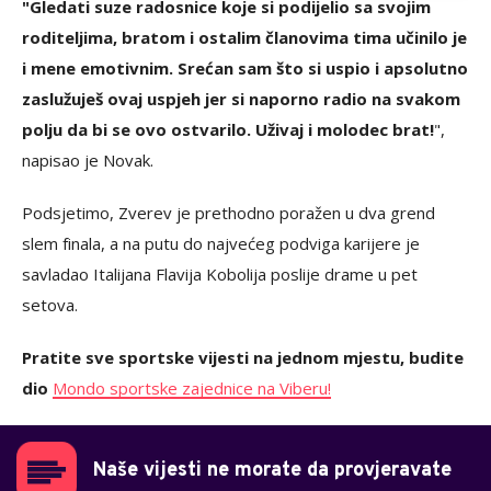
"Gledati suze radosnice koje si podijelio sa svojim
roditeljima, bratom i ostalim članovima tima učinilo je
i mene emotivnim. Srećan sam što si uspio i apsolutno
zaslužuješ ovaj uspjeh jer si naporno radio na svakom
polju da bi se ovo ostvarilo. Uživaј i molodec brat!
",
napisao je Novak.
Podsjetimo, Zverev je prethodno poražen u dva grend
slem finala, a na putu do najvećeg podviga karijere je
savladao Italijana Flavija Kobolija poslije drame u pet
setova.
Pratite sve sportske vijesti na jednom mjestu, budite
dio
Mondo sportske zajednice na Viberu!
Naše vijesti ne morate da provjeravate