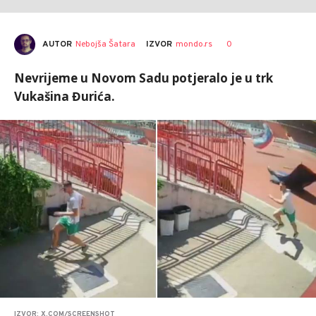
AUTOR
Nebojša Šatara
0
IZVOR
mondo.rs
Nevrijeme u Novom Sadu potjeralo je u trk
Vukašina Đurića.
IZVOR: X.COM/SCREENSHOT