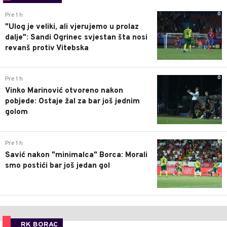
0
Pre 1 h
"Ulog je veliki, ali vjerujemo u prolaz
dalje": Sandi Ogrinec svjestan šta nosi
revanš protiv Vitebska
0
Pre 1 h
Vinko Marinović otvoreno nakon
pobjede: Ostaje žal za bar još jednim
golom
0
Pre 1 h
Savić nakon "minimalca" Borca: Morali
smo postići bar još jedan gol
RK BORAC