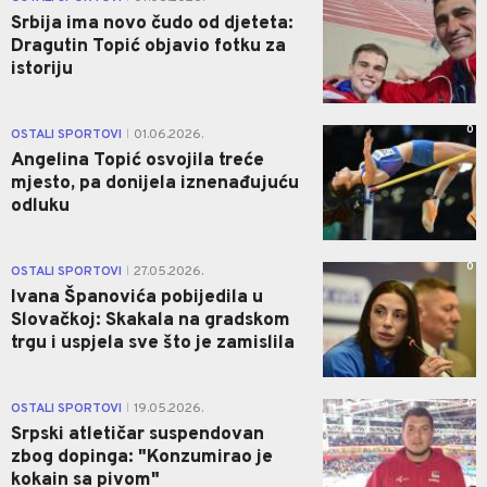
Srbija ima novo čudo od djeteta:
Dragutin Topić objavio fotku za
istoriju
0
OSTALI SPORTOVI
01.06.2026.
|
Angelina Topić osvojila treće
mjesto, pa donijela iznenađujuću
odluku
0
OSTALI SPORTOVI
27.05.2026.
|
Ivana Španovića pobijedila u
Slovačkoj: Skakala na gradskom
trgu i uspjela sve što je zamislila
0
OSTALI SPORTOVI
19.05.2026.
|
Srpski atletičar suspendovan
zbog dopinga: "Konzumirao je
kokain sa pivom"