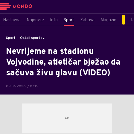
Naslovna
Najnovije
Info
Sport
Zabava
Magazin
M
Sport
Ostali sportovi
Nevrijeme na stadionu
Vojvodine, atletičar bježao da
sačuva živu glavu (VIDEO)
09.06.2026. / 07:15