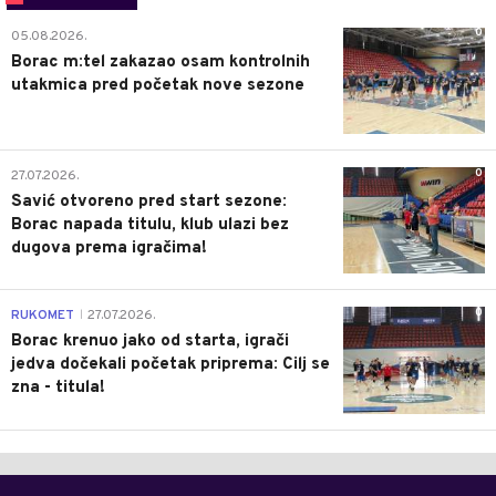
0
05.08.2026.
Borac m:tel zakazao osam kontrolnih
utakmica pred početak nove sezone
0
27.07.2026.
Savić otvoreno pred start sezone:
Borac napada titulu, klub ulazi bez
dugova prema igračima!
0
RUKOMET
27.07.2026.
|
Borac krenuo jako od starta, igrači
jedva dočekali početak priprema: Cilj se
zna - titula!