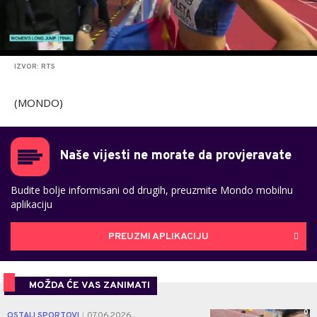
IZVOR: RTS
(MONDO)
Naše vijesti ne morate da provjeravate
Budite bolje informisani od drugih, preuzmite Mondo mobilnu
aplikaciju
PREUZMI APLIKACIJU
MOŽDA ĆE VAS ZANIMATI
0
OSTALI SPORTOVI
07.06.2026.
|