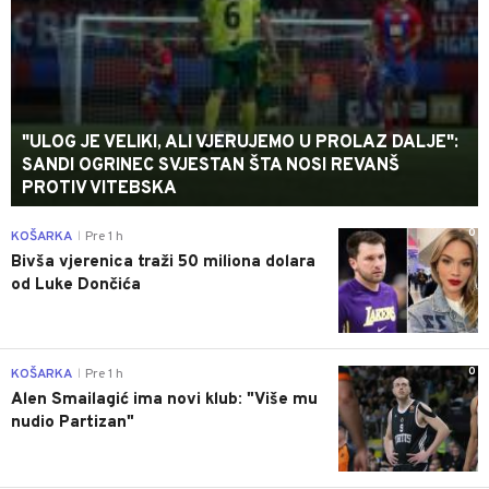
"ULOG JE VELIKI, ALI VJERUJEMO U PROLAZ DALJE":
SANDI OGRINEC SVJESTAN ŠTA NOSI REVANŠ
PROTIV VITEBSKA
0
KOŠARKA
Pre 1 h
|
Bivša vjerenica traži 50 miliona dolara
od Luke Dončića
0
KOŠARKA
Pre 1 h
|
Alen Smailagić ima novi klub: "Više mu
nudio Partizan"