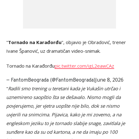
"
Tornado na Karađorđu
", objavio je Obradović, trener
Ivane Španović, uz dramatičan video-snimak.
Tornado na Karađorđu
pic.twitter.com/igL2eawCAz
June 8, 2026
— FantomBeograda (@FantomBeograda)
"
Radili smo trening u teretani kada je Vukašin utrčao i
uznemireno saopštio šta se dešavalo. Nismo mogli da
povjerujemo, jer vjetra uopšte nije bilo, dok se nismo
uvjerili na snimcima. Pijavica, kako je mi zovemo, a na
engleskom jeziku to je tornado slabije snage, zavitlala je
sunđere kao da su od kartona, a ne da imaju po 100