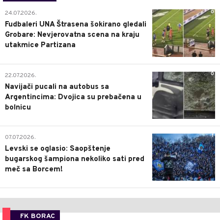
0
24.07.2026.
Fudbaleri UNA Štrasena šokirano gledali
Grobare: Nevjerovatna scena na kraju
utakmice Partizana
0
22.07.2026.
Navijači pucali na autobus sa
Argentincima: Dvojica su prebačena u
bolnicu
1
07.07.2026.
Levski se oglasio: Saopštenje
bugarskog šampiona nekoliko sati pred
meč sa Borcem!
FK BORAC