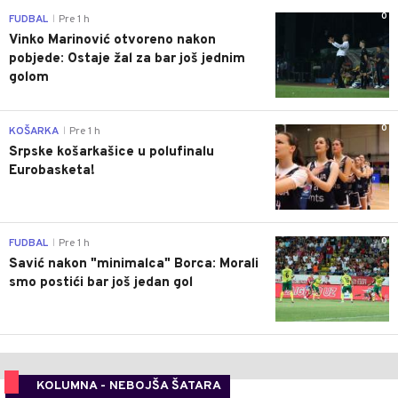
0
FUDBAL
Pre 1 h
|
Vinko Marinović otvoreno nakon
pobjede: Ostaje žal za bar još jednim
golom
0
KOŠARKA
Pre 1 h
|
Srpske košarkašice u polufinalu
Eurobasketa!
0
FUDBAL
Pre 1 h
|
Savić nakon "minimalca" Borca: Morali
smo postići bar još jedan gol
KOLUMNA - NEBOJŠA ŠATARA