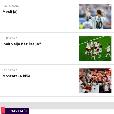
0
23.07.2026.
Mesi(ja)
2
15.07.2026.
Ipak valja bez kralja?
0
17.05.2026.
Mostarske kiše
NAVIJAČI