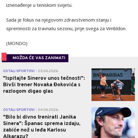
iznenađenje u teniskom svijetu.
Sada je fokus na njegovom zdravstvenom stanju i
spremnosti za travnatu sezonu, prije svega za Vimbldon.
(MONDO)
MOŽDA ĆE VAS ZANIMATI
0
OSTALI SPORTOVI
05.06.2026.
|
"Ispitajte Sinerov unos tečnosti":
Bivši trener Novaka Đokovića s
razlogom digao glas
0
OSTALI SPORTOVI
04.06.2026.
|
"Bilo bi divno trenirati Janika
Sinera": Španac sprema izdaju,
zabiće nož u leđa Karlosu
Alkarazu?