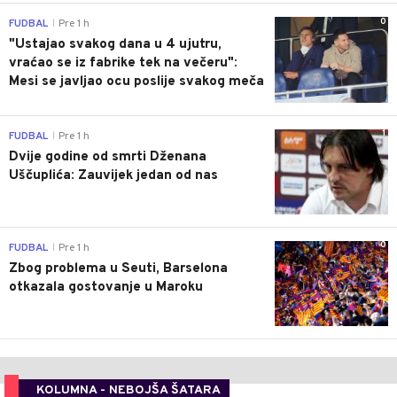
0
FUDBAL
Pre 1 h
|
"Ustajao svakog dana u 4 ujutru,
vraćao se iz fabrike tek na večeru":
Mesi se javljao ocu poslije svakog meča
1
FUDBAL
Pre 1 h
|
Dvije godine od smrti Dženana
Uščuplića: Zauvijek jedan od nas
0
FUDBAL
Pre 1 h
|
Zbog problema u Seuti, Barselona
otkazala gostovanje u Maroku
KOLUMNA - NEBOJŠA ŠATARA