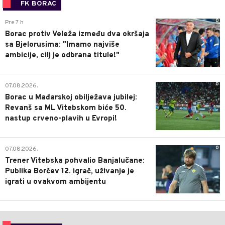
FK BORAC
0
Pre 7 h
Borac protiv Veleža između dva okršaja
sa Bjelorusima: "Imamo najviše
ambicije, cilj je odbrana titule!"
0
07.08.2026.
Borac u Mađarskoj obilježava jubilej:
Revanš sa ML Vitebskom biće 50.
nastup crveno-plavih u Evropi!
0
07.08.2026.
Trener Vitebska pohvalio Banjalučane:
Publika Borčev 12. igrač, uživanje je
igrati u ovakvom ambijentu