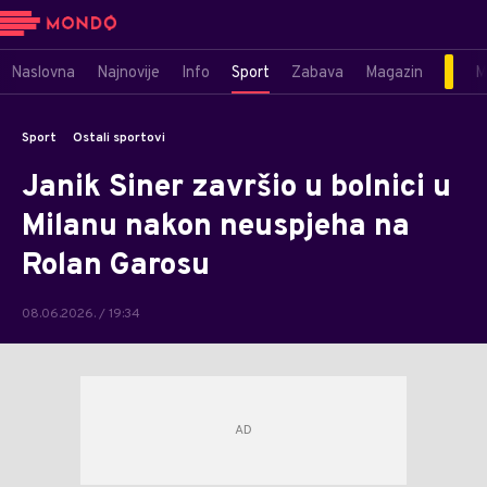
Naslovna
Najnovije
Info
Sport
Zabava
Magazin
M
Sport
Ostali sportovi
Janik Siner završio u bolnici u
Milanu nakon neuspjeha na
Rolan Garosu
08.06.2026. / 19:34