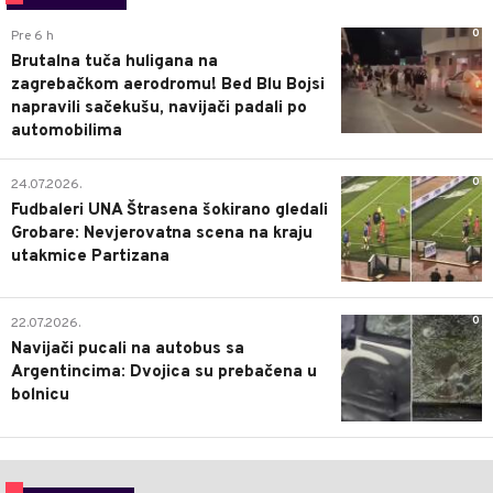
0
Pre 6 h
Brutalna tuča huligana na
zagrebačkom aerodromu! Bed Blu Bojsi
napravili sačekušu, navijači padali po
automobilima
0
24.07.2026.
Fudbaleri UNA Štrasena šokirano gledali
Grobare: Nevjerovatna scena na kraju
utakmice Partizana
0
22.07.2026.
Navijači pucali na autobus sa
Argentincima: Dvojica su prebačena u
bolnicu