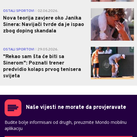
0
OSTALI SPORTOVI
02.06.2026.
|
Nova teorija zavjere oko Janika
Sinera: Navijači tvrde da je ispao
zbog doping skandala
0
OSTALI SPORTOVI
29.05.2026.
|
"Rekao sam šta će biti sa
Sinerom": Poznati trener
predvidio kolaps prvog tenisera
svijeta
Naše vijesti ne morate da provjeravate
Budite bolje informisani od drugih, preuzmite Mondo mobilnu
aplikaciju