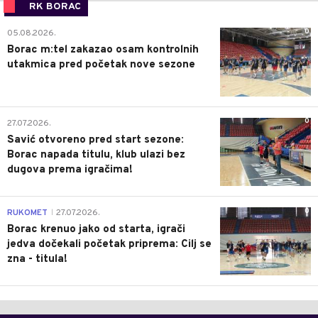
RK BORAC
0
05.08.2026.
Borac m:tel zakazao osam kontrolnih
utakmica pred početak nove sezone
0
27.07.2026.
Savić otvoreno pred start sezone:
Borac napada titulu, klub ulazi bez
dugova prema igračima!
0
RUKOMET
27.07.2026.
|
Borac krenuo jako od starta, igrači
jedva dočekali početak priprema: Cilj se
zna - titula!