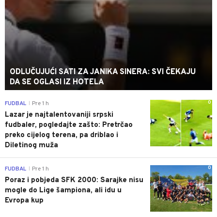
ODLUČUJUĆI SATI ZA JANIKA SINERA: SVI ČEKAJU
DA SE OGLASI IZ HOTELA
0
FUDBAL
Pre 1 h
|
Lazar je najtalentovaniji srpski
fudbaler, pogledajte zašto: Pretrčao
preko cijelog terena, pa driblao i
Diletinog muža
0
FUDBAL
Pre 1 h
|
Poraz i pobjeda SFK 2000: Sarajke nisu
mogle do Lige šampiona, ali idu u
Evropa kup