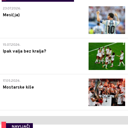
0
23.07.2026.
Mesi(ja)
2
15.07.2026.
Ipak valja bez kralja?
0
17.05.2026.
Mostarske kiše
NAVIJAČI