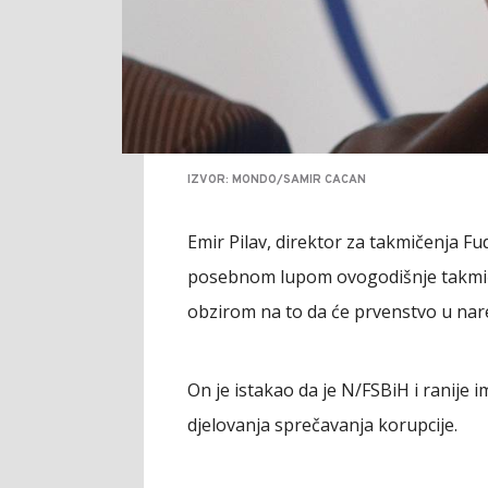
IZVOR: MONDO/SAMIR CACAN
Emir Pilav, direktor za takmičenja F
posebnom lupom ovogodišnje takmičen
obzirom na to da će prvenstvo u nare
On je istakao da je N/FSBiH i ranij
djelovanja sprečavanja korupcije.