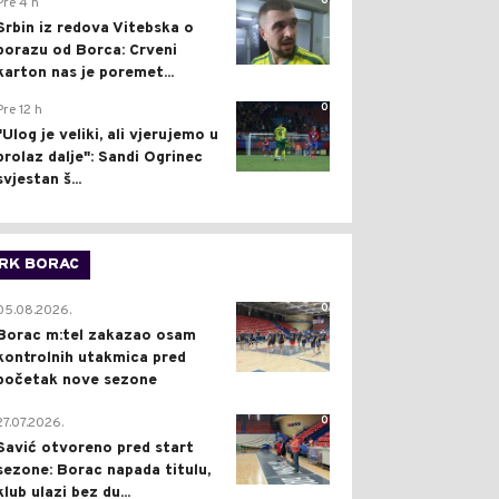
0
Pre 4 h
Srbin iz redova Vitebska o
porazu od Borca: Crveni
karton nas je poremet...
0
Pre 12 h
"Ulog je veliki, ali vjerujemo u
prolaz dalje": Sandi Ogrinec
svjestan š...
RK BORAC
0
05.08.2026.
Borac m:tel zakazao osam
kontrolnih utakmica pred
početak nove sezone
0
27.07.2026.
Savić otvoreno pred start
sezone: Borac napada titulu,
klub ulazi bez du...