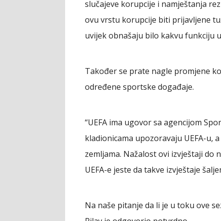
slučajeve korupcije i namještanja rez
ovu vrstu korupcije biti prijavljene t
uvijek obnašaju bilo kakvu funkciju u
Također se prate nagle promjene koef
određene sportske događaje.
“UEFA ima ugovor sa agencijom Sport
kladionicama upozoravaju UEFA-u, a U
zemljama. Nažalost ovi izvještaji do 
UEFA-e jeste da takve izvještaje šaljem
Na naše pitanje da li je u toku ove s
Pilav je odgovorio potvrdno.