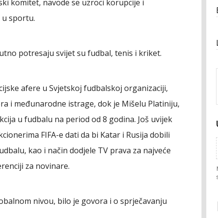
ski komitet, navode se uzroci korupcije i
 u sportu.
tno potresaju svijet su fudbal, tenis i kriket.
ijske afere u Svjetskoj fudbalskoj organizaciji,
ra i međunarodne istrage, dok je Mišelu Platiniju,
cija u fudbalu na period od 8 godina. Još uvijek
cionerima FIFA-e dati da bi Katar i Rusija dobili
fudbalu, kao i način dodjele TV prava za najveće
renciji za novinare.
obalnom nivou, bilo je govora i o sprječavanju