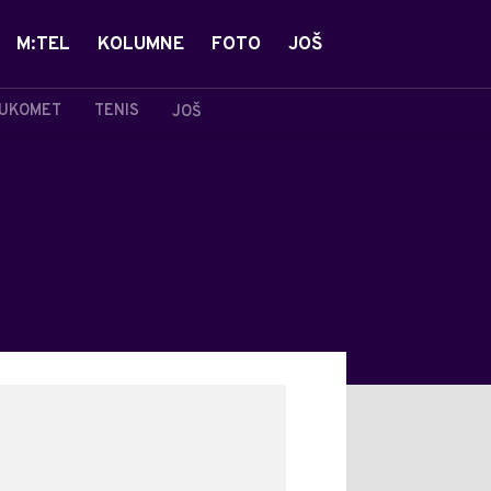
M:TEL
KOLUMNE
FOTO
JOŠ
UKOMET
TENIS
JOŠ