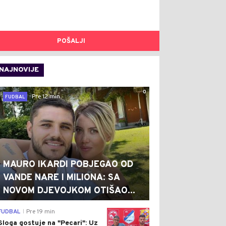
POŠALJI
NAJNOVIJE
0
Pre 12 min
FUDBAL
MAURO IKARDI POBJEGAO OD
VANDE NARE I MILIONA: SA
NOVOM DJEVOJKOM OTIŠAO...
0
FUDBAL
Pre 19 min
|
Sloga gostuje na "Pecari": Uz