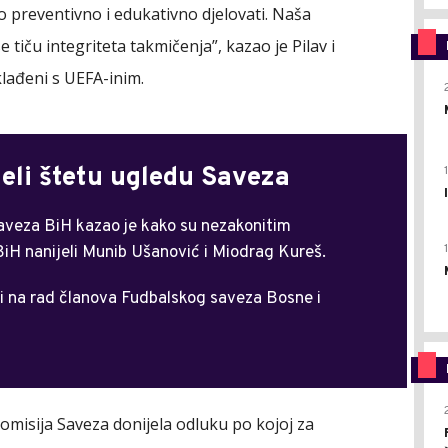
o preventivno i edukativno djelovati. Naša
 tiču integriteta takmičenja”, kazao je Pilav i
lađeni s UEFA-inim.
jeli štetu ugledu Saveza
aveza BiH kazao je kako su nezakonitim
iH nanijeli Munib Ušanović i Miodrag Kureš.
i na rad članova Fudbalskog saveza Bosne i
 komisija Saveza donijela odluku po kojoj za