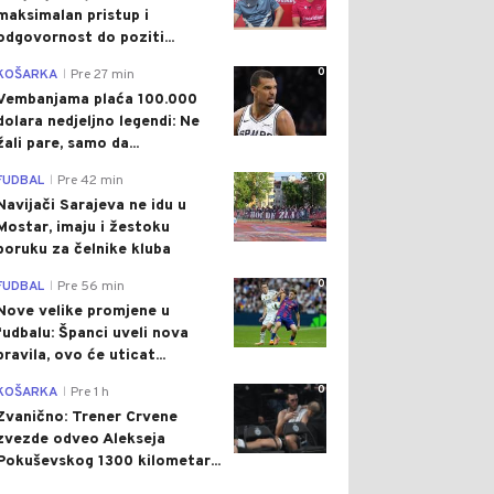
maksimalan pristup i
odgovornost do poziti...
0
KOŠARKA
Pre 27 min
|
Vembanjama plaća 100.000
dolara nedjeljno legendi: Ne
žali pare, samo da...
0
FUDBAL
Pre 42 min
|
Navijači Sarajeva ne idu u
Mostar, imaju i žestoku
poruku za čelnike kluba
0
FUDBAL
Pre 56 min
|
Nove velike promjene u
fudbalu: Španci uveli nova
pravila, ovo će uticat...
0
KOŠARKA
Pre 1 h
|
Zvanično: Trener Crvene
zvezde odveo Alekseja
Pokuševskog 1300 kilometar...