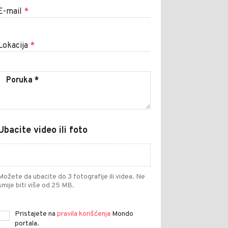
E-mail
*
Lokacija
*
Ubacite video ili foto
Možete da ubacite do 3 fotografije ili videa. Ne
smije biti više od 25 MB.
Pristajete na
pravila korišćenja
Mondo
portala.