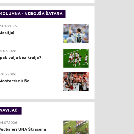
KOLUMNA - NEBOJŠA ŠATARA
0
23.07.2026.
Mesi(ja)
2
15.07.2026.
Ipak valja bez kralja?
0
17.05.2026.
Mostarske kiše
NAVIJAČI
0
24.07.2026.
Fudbaleri UNA Štrasena