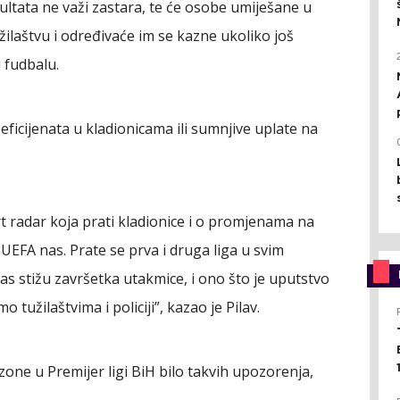
ultata ne važi zastara, te će osobe umiješane u
užilaštvu i određivaće im se kazne ukoliko još
 fudbalu.
icijenata u kladionicama ili sumnjive uplate na
 radar koja prati kladionice i o promjenama na
EFA nas. Prate se prva i druga liga u svim
nas stižu završetka utakmice, i ono što je uputstvo
o tužilaštvima i policiji”, kazao je Pilav.
ezone u Premijer ligi BiH bilo takvih upozorenja,