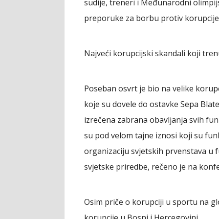
sudije, treneri i Međunarodni olimpij
preporuke za borbu protiv korupcije
Najveći korupcijski skandali koji trenu
Poseban osvrt je bio na velike korupc
koje su dovele do ostavke Sepa Blate
izrečena zabrana obavljanja svih funk
su pod velom tajne iznosi koji su funk
organizaciju svjetskih prvenstava u 
svjetske priredbe, rečeno je na konfe
Osim priče o korupciji u sportu na gl
korupcije u Bosni i Hercegovini.