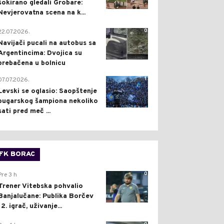
šokirano gledali Grobare:
Nevjerovatna scena na k...
0
22.07.2026.
Navijači pucali na autobus sa
Argentincima: Dvojica su
prebačena u bolnicu
1
07.07.2026.
Levski se oglasio: Saopštenje
bugarskog šampiona nekoliko
sati pred meč ...
FK BORAC
0
Pre 3 h
Trener Vitebska pohvalio
Banjalučane: Publika Borčev
12. igrač, uživanje...