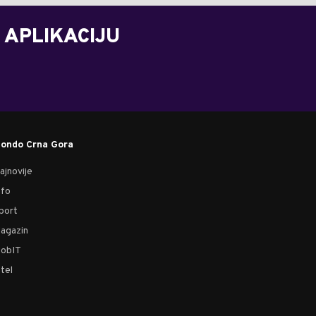
 APLIKACIJU
ondo Crna Gora
ajnovije
nfo
port
agazin
obIT
tel