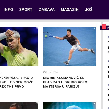
INFO
SPORT
ZABAVA
MAGAZIN
JOŠ
0
0
.
27.10.2025.
ALKARAZA, ISPAO U
MIOMIR KECMANOVIĆ SE
 KOLU: SINER MOŽE
PLASIRAO U DRUGO KOLO
PREOTME PRVO
MASTERSA U PARIZU!
0
0