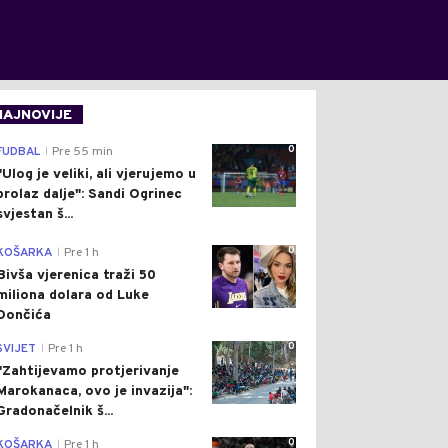
NAJNOVIJE
0
FUDBAL
Pre 55 min
|
"Ulog je veliki, ali vjerujemo u
prolaz dalje": Sandi Ogrinec
svjestan š...
0
KOŠARKA
Pre 1 h
|
Bivša vjerenica traži 50
miliona dolara od Luke
Dončića
0
SVIJET
Pre 1 h
|
"Zahtijevamo protjerivanje
Marokanaca, ovo je invazija":
Gradonačelnik š...
0
KOŠARKA
Pre 1 h
|