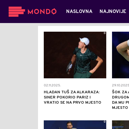
NASLOVNA
NAJNOVIJE
0
02.11.2025.
29.10.2025
HLADAN TUŠ ZA ALKARAZA:
ŠOK ZA 
SINER POKORIO PARIZ I
DRUGOM
VRATIO SE NA PRVO MJESTO
DA MU 
MJESTO
0