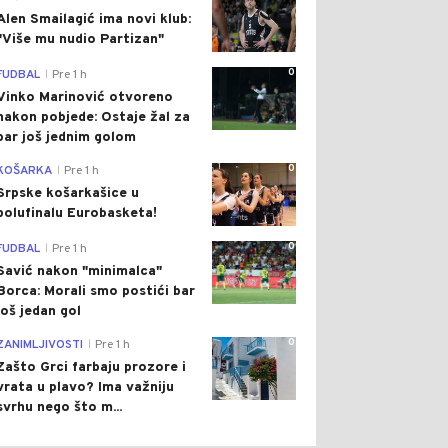
Alen Smailagić ima novi klub:
"Više mu nudio Partizan"
0
FUDBAL
Pre 1 h
|
Vinko Marinović otvoreno
nakon pobjede: Ostaje žal za
bar još jednim golom
0
KOŠARKA
Pre 1 h
|
Srpske košarkašice u
polufinalu Eurobasketa!
0
FUDBAL
Pre 1 h
|
Savić nakon "minimalca"
Borca: Morali smo postići bar
još jedan gol
0
ZANIMLJIVOSTI
Pre 1 h
|
Zašto Grci farbaju prozore i
vrata u plavo? Ima važniju
svrhu nego što m...