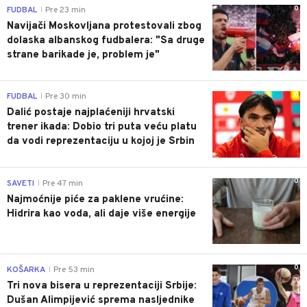
0
FUDBAL
Pre 23 min
|
Navijači Moskovljana protestovali zbog
dolaska albanskog fudbalera: "Sa druge
strane barikade je, problem je"
0
FUDBAL
Pre 30 min
|
Dalić postaje najplaćeniji hrvatski
trener ikada: Dobio tri puta veću platu
da vodi reprezentaciju u kojoj je Srbin
0
SAVETI
Pre 47 min
|
Najmoćnije piće za paklene vrućine:
Hidrira kao voda, ali daje više energije
0
KOŠARKA
Pre 53 min
|
Tri nova bisera u reprezentaciji Srbije:
Dušan Alimpijević sprema nasljednike