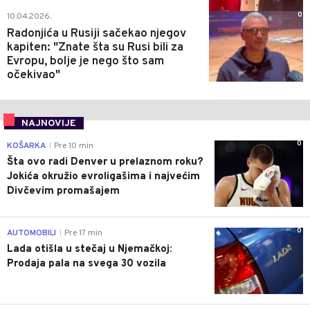
0
10.04.2026.
Radonjića u Rusiji sačekao njegov
kapiten: "Znate šta su Rusi bili za
Evropu, bolje je nego što sam
očekivao"
NAJNOVIJE
0
KOŠARKA
Pre 10 min
|
Šta ovo radi Denver u prelaznom roku?
Jokića okružio evroligašima i najvećim
Divčevim promašajem
0
AUTOMOBILI
Pre 17 min
|
Lada otišla u stečaj u Njemačkoj:
Prodaja pala na svega 30 vozila