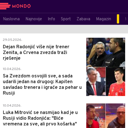
Naslovna
Najnovije
Info
Sport
Zabava
Magazin
M
0
29.05.2026.
Dejan Radonjić više nije trener
Zenita, a Crvena zvezda traži
rješenje
0
10.04.2026.
Sa Zvezdom osvojili sve, a sada
udarili jedan na drugog: Kapiten
savladao trenera i igraće za pehar u
Rusiji
0
10.04.2026.
Luka Mitrović se nasmijao kad je u
Rusiji vidio Radonjića: "Biće
vremena za sve, ali prvo košarka"