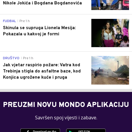
Nikole Jokića i Bogdana Bogdanovića
0
FUDBAL
Pre 1 h
|
Skinula se supruga Lionela Mesija:
Pokazala u kakvoj je formi
0
DRUŠTVO
Pre 1 h
|
Jak vjetar raspirio požare: Vatra kod
Trebinja stigla do asfaltne baze, kod
Konjica ugrožene kuće i pruga
PREUZMI NOVU MONDO APLIKACIJU
Savršen spoj vijesti i zabave.