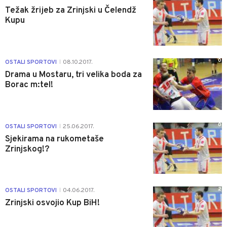
Težak žrijeb za Zrinjski u Čelendž
Kupu
0
OSTALI SPORTOVI
08.10.2017.
|
Drama u Mostaru, tri velika boda za
Borac m:tel!
0
OSTALI SPORTOVI
25.06.2017.
|
Sjekirama na rukometaše
Zrinjskog!?
2
OSTALI SPORTOVI
04.06.2017.
|
Zrinjski osvojio Kup BiH!