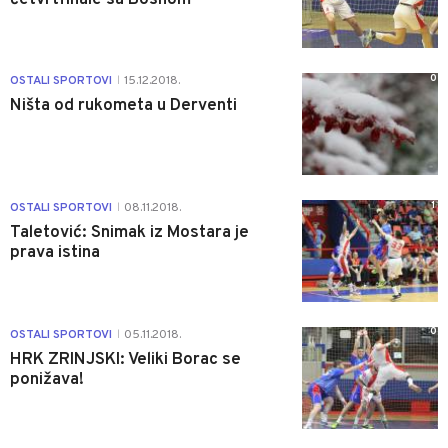
0
OSTALI SPORTOVI
15.12.2018.
|
Ništa od rukometa u Derventi
1
OSTALI SPORTOVI
08.11.2018.
|
Taletović: Snimak iz Mostara je
prava istina
0
OSTALI SPORTOVI
05.11.2018.
|
HRK ZRINJSKI: Veliki Borac se
ponižava!