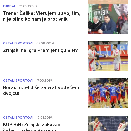
0
FUDBAL
21.02.2020.
|
Trener Čelika: Vjerujem u svoj tim,
nije bitno ko nam je protivnik
0
OSTALI SPORTOVI
07.08.2019.
|
Zrinjski ne igra Premijer ligu BIH?
0
OSTALI SPORTOVI
17.03.2019.
|
Borac m:tel diše za vrat vodećem
dvojcu!
0
OSTALI SPORTOVI
19.01.2019.
|
KUP BiH: Zrinjski zakazao
četvrtfinale sa Bosnom