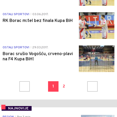
3
OSTALI SPORTOVI
03.06.2017.
|
RK Borac m:tel bez finala Kupa BiH
4
OSTALI SPORTOVI
29.03.2017.
|
Borac srušio Vogošću, crveno-plavi
na F4 Kupa BiH!
1
2
NAJNOVIJE
0
REGION
Pre 3 min
|