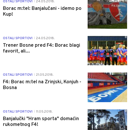
0
OSTALI SPORTOVI
24.05.2018.
|
Borac m:tel: Banjalučani - idemo po
Kup!
0
OSTALI SPORTOVI
24.05.2018.
|
Trener Bosne pred F4: Borac blagi
favorit, ali...
0
OSTALI SPORTOVI
21.05.2018.
|
F4: Borac m:tel na Zrinjski, Konjuh -
Bosna
0
OSTALI SPORTOVI
11.05.2018.
|
Banjalučki "Hram sporta" domaćin
rukometnog F4!