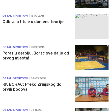
8
OSTALI SPORTOVI
13.03.2018.
|
Odbrana titule u domenu teorije
0
OSTALI SPORTOVI
11.03.2018.
|
Poraz u derbiju, Borac sve dalje od
prvog mjesta!
0
OSTALI SPORTOVI
09.03.2018.
|
RK BORAC: Preko Zrinjskog do
prvih bodova
0
OSTALI SPORTOVI
28.11.2017.
|