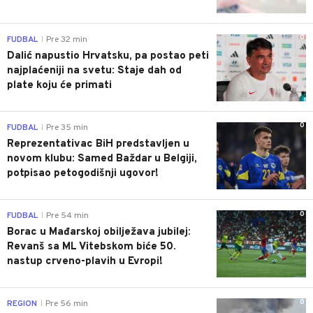
0
FUDBAL
Pre 32 min
|
Dalić napustio Hrvatsku, pa postao peti
najplaćeniji na svetu: Staje dah od
plate koju će primati
0
FUDBAL
Pre 35 min
|
Reprezentativac BiH predstavljen u
novom klubu: Samed Baždar u Belgiji,
potpisao petogodišnji ugovor!
0
FUDBAL
Pre 54 min
|
Borac u Mađarskoj obilježava jubilej:
Revanš sa ML Vitebskom biće 50.
nastup crveno-plavih u Evropi!
0
REGION
Pre 56 min
|