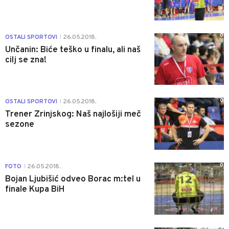
0
OSTALI SPORTOVI
26.05.2018.
|
Unčanin: Biće teško u finalu, ali naš
cilj se zna!
0
OSTALI SPORTOVI
26.05.2018.
|
Trener Zrinjskog: Naš najlošiji meč
sezone
0
FOTO
26.05.2018.
|
Bojan Ljubišić odveo Borac m:tel u
finale Kupa BiH