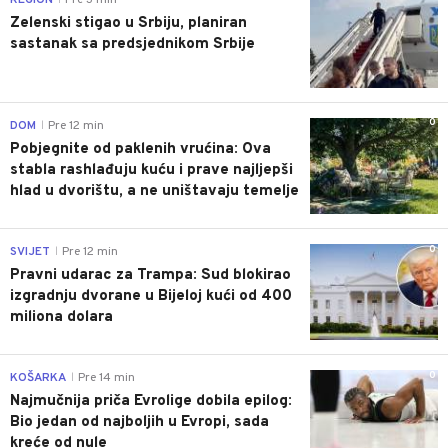
Zelenski stigao u Srbiju, planiran
sastanak sa predsjednikom Srbije
0
DOM
Pre 12 min
|
Pobjegnite od paklenih vrućina: Ova
stabla rashlađuju kuću i prave najljepši
hlad u dvorištu, a ne uništavaju temelje
0
SVIJET
Pre 12 min
|
Pravni udarac za Trampa: Sud blokirao
izgradnju dvorane u Bijeloj kući od 400
miliona dolara
0
KOŠARKA
Pre 14 min
|
Najmučnija priča Evrolige dobila epilog:
Bio jedan od najboljih u Evropi, sada
kreće od nule