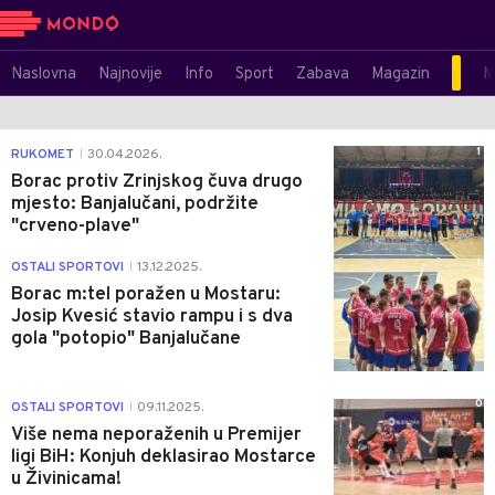
Naslovna
Najnovije
Info
Sport
Zabava
Magazin
M
1
RUKOMET
30.04.2026.
|
Borac protiv Zrinjskog čuva drugo
mjesto: Banjalučani, podržite
"crveno-plave"
1
OSTALI SPORTOVI
13.12.2025.
|
Borac m:tel poražen u Mostaru:
Josip Kvesić stavio rampu i s dva
gola "potopio" Banjalučane
0
OSTALI SPORTOVI
09.11.2025.
|
Više nema neporaženih u Premijer
ligi BiH: Konjuh deklasirao Mostarce
u Živinicama!