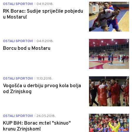
0
OSTALI SPORTOVI
04.11.2018.
|
RK Borac: Sudije spriječile pobjedu
u Mostaru!
0
OSTALI SPORTOVI
04.11.2018.
|
Borcu bod u Mostaru
0
OSTALI SPORTOVI
11.10.2018.
|
Vogošća u derbiju prvog kola bolja
od Zrinjskog
0
OSTALI SPORTOVI
26.05.2018.
|
KUP BiH: Borac m:tel "skinuo"
krunu Zrinjskom!