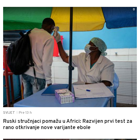
0
Pre 13 h
SVIJET
|
Ruski stručnjaci pomažu u Africi: Razvijen prvi test za
rano otkrivanje nove varijante ebole