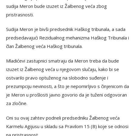
sudija Meron bude izuzet iz Žalbenog veća zbog
pristrasnosti.
Sudija Meron je bivši predsednik Haškog tribunala, a sada
predsedavajući Rezidualnog mehanizma H
aškog Tribunala
i
član Žalbenog veća Haškog tribunala.
Mladićevi zastupnici smatraju da Meron treba da bude
izuzet iz Žalbenog veća u njegovom slučaju, kako bi se
ostvarilo pravo optuženog na slobodno suđenje i
prezumpciju nevinosti, a što je nepomirljivo s činjenicom da
je Meron u prošlosti javno govorio da je tuženi odgovoran
za zločine.
Oni su ovaj zahtev podneli predsedniku Žalbenog veća
Karmelu Agijusu u skladu sa Pravilom 15 (B) koje se odnosi
na pristrasnost.