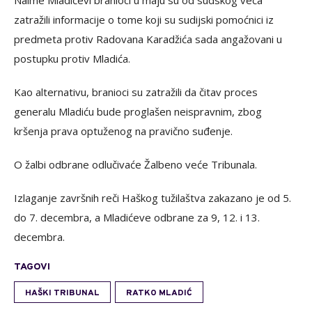
Naime Mladićevi branioci u maju su od sudskog veća
zatražili informacije o tome koji su sudijski pomoćnici iz
predmeta protiv Radovana Karadžića sada angažovani u
postupku protiv Mladića.
Kao alternativu, branioci su zatražili da čitav proces
generalu Mladiću bude proglašen neispravnim, zbog
kršenja prava optuženog na pravično suđenje.
O žalbi odbrane odlučivaće Žalbeno veće Tribunala.
Izlaganje završnih reči Haškog tužilaštva zakazano je od 5.
do 7. decembra, a Mladićeve odbrane za 9, 12. i 13.
decembra.
TAGOVI
HAŠKI TRIBUNAL
RATKO MLADIĆ