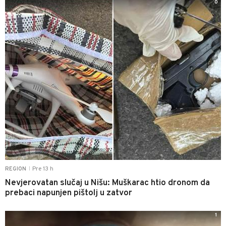
0
Pre 13 h
REGION
|
Nevjerovatan slučaj u Nišu: Muškarac htio dronom da
prebaci napunjen pištolj u zatvor
1