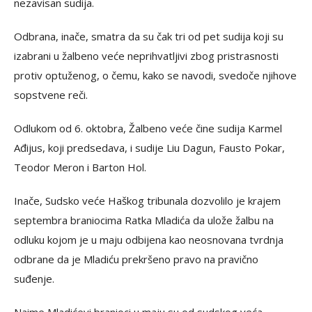
nezavisan sudija.
Odbrana, inače, smatra da su čak tri od pet sudija koji su
izabrani u žalbeno veće neprihvatljivi zbog pristrasnosti
protiv optuženog, o čemu, kako se navodi, svedoče njihove
sopstvene reči.
Odlukom od 6. oktobra, Žalbeno veće čine sudija Karmel
Ađijus, koji predsedava, i sudije Liu Dagun, Fausto Pokar,
Teodor Meron i Barton Hol.
Inače, Sudsko veće Haškog tribunala dozvolilo je krajem
septembra braniocima Ratka Ml
a
dića da ulože žalbu na
odluku kojom je u maju odbijena kao neosnovana tvrdnja
odbrane da je Mladiću prekršeno pravo na pravično
suđenje.