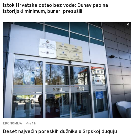
Istok Hrvatske ostao bez vode: Dunav pao na
istorijski minimum, bunari presušili
0
Pre 1 h
EKONOMIJA
|
Deset najvećih poreskih dužnika u Srpskoj duguju