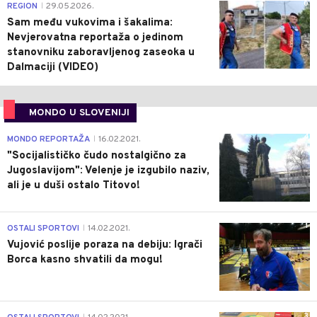
0
REGION
29.05.2026.
|
Sam među vukovima i šakalima:
Nevjerovatna reportaža o jedinom
stanovniku zaboravljenog zaseoka u
Dalmaciji (VIDEO)
MONDO U SLOVENIJI
4
MONDO REPORTAŽA
16.02.2021.
|
"Socijalističko čudo nostalgično za
Jugoslavijom": Velenje je izgubilo naziv,
ali je u duši ostalo Titovo!
1
OSTALI SPORTOVI
14.02.2021.
|
Vujović poslije poraza na debiju: Igrači
Borca kasno shvatili da mogu!
3