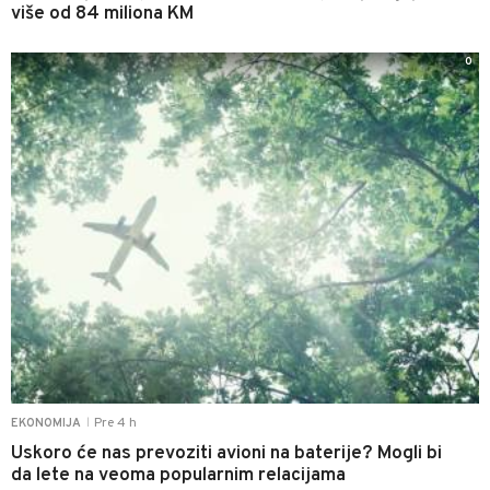
više od 84 miliona KM
0
Pre 4 h
EKONOMIJA
|
Uskoro će nas prevoziti avioni na baterije? Mogli bi
da lete na veoma popularnim relacijama