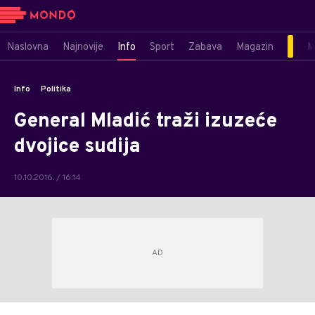
Naslovna
Najnovije
Info
Sport
Zabava
Magazin
M
Info
Politika
General Mladić traži izuzeće
dvojice sudija
10.10.2016. / 16:14