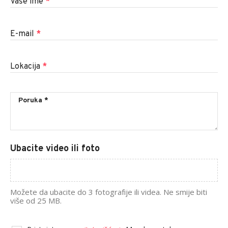
Vaše ime
*
E-mail
*
Lokacija
*
Ubacite video ili foto
Možete da ubacite do 3 fotografije ili videa. Ne smije biti
više od 25 MB.