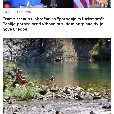
Pre 46 min
SVIJET
|
Tramp krenuo u obračun sa "porođajnim turizmom":
Poslije poraza pred Vrhovnim sudom potpisao dvije
nove uredbe
0