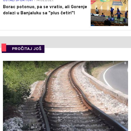
OSTALI SPORTOVI
14.02.2021.
|
Borac potonuo, pa se vratio, ali Gorenje
dolazi u Banjaluku sa "plus četiri"!
PROČITAJ JOŠ
0