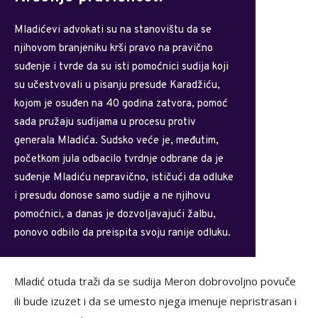
Mladićevi advokati su na stanovištu da se
njihovom branjeniku krši pravo na pravično
suđenje i tvrde da su isti pomoćnici sudija koji
su učestvovali u pisanju presude Karadžiću,
kojom je osuđen na 40 godina zatvora, pomoć
sada pružaju sudijama u procesu protiv
generala Mladića. Sudsko veće je, međutim,
početkom jula odbacilo tvrdnje odbrane da je
suđenje Mladiću nepravično, ističući da odluke
i presudu donose samo sudije a ne njihovu
pomoćnici, a danas je dozvoljavajući žalbu,
ponovo odbilo da preispita svoju ranije odluku.
Mladić otuda traži da se sudija Meron dobrovoljno povuče
ili bude izuzet i da se umesto njega imenuje nepristrasan i