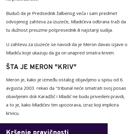
Budući da je Predsednik žalbenog veća i sam predmet
odvojenog zahteva za izuzeće, Mladićeva odbrana traži da
tu dužnost preuzme potpresednik ili najstariji sudija.
U zahtevu za izuzeće se navodi da je Meron davao izjave o
Mladiću koje ukazuju da ga on unapred smatra krivim.
ŠTA JE MERON "KRIV"
Meron je, kako je između ostalog objavljeno u spisu od 6.
avgusta 2003. rekao da "tribunal neće smatrati svoj posao
obavljenim dok Karadžić i Mladić ne budu privedeni pravdi,
a to je, kako Mladićev tim upozorava, izraz koji implicira
krivicu.
Kršenje pravičnosti