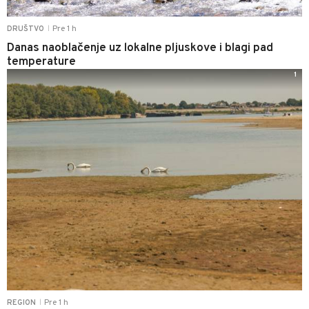
Pre 1 h
DRUŠTVO
|
Danas naoblačenje uz lokalne pljuskove i blagi pad
temperature
1
Pre 1 h
REGION
|