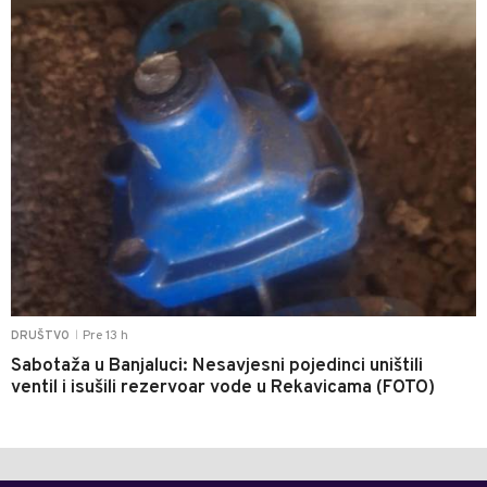
Pre 13 h
DRUŠTVO
|
Sabotaža u Banjaluci: Nesavjesni pojedinci uništili
ventil i isušili rezervoar vode u Rekavicama (FOTO)