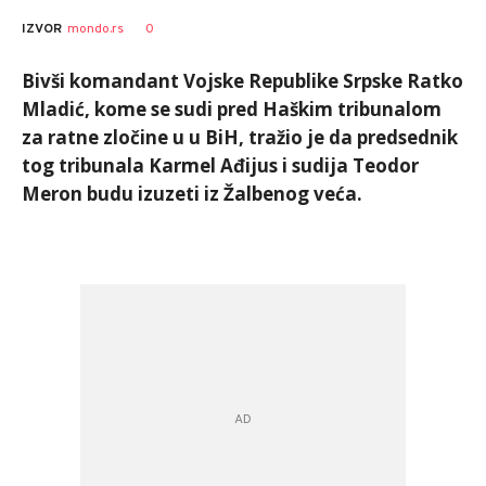
0
IZVOR
mondo.rs
Bivši komandant Vojske Republike Srpske Ratko
Mladić, kome se sudi pred Haškim tribunalom
za ratne zločine u u BiH, tražio je da predsednik
tog tribunala Karmel Ađijus i sudija Teodor
Meron budu izuzeti iz Žalbenog veća.