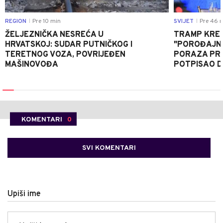
REGION
Pre 10 min
SVIJET
Pre 46 
|
|
ŽELJEZNIČKA NESREĆA U
TRAMP KRE
HRVATSKOJ: SUDAR PUTNIČKOG I
"POROĐAJNI
TERETNOG VOZA, POVRIJEĐEN
PORAZA PR
MAŠINOVOĐA
POTPISAO D
KOMENTARI
0
SVI KOMENTARI
Upiši ime