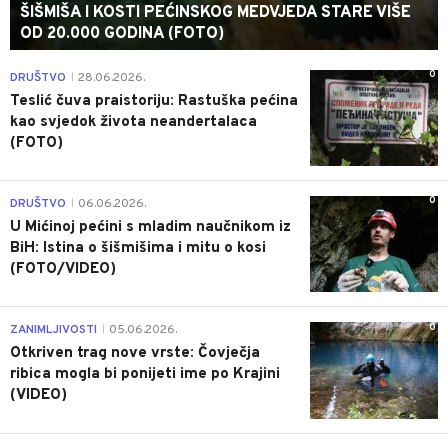
ŠIŠMIŠA I KOSTI PEĆINSKOG MEDVJEDA STARE VIŠE
OD 20.000 GODINA (FOTO)
0
DRUŠTVO
28.06.2026.
|
Teslić čuva praistoriju: Rastuška pećina
kao svjedok života neandertalaca
(FOTO)
0
DRUŠTVO
06.06.2026.
|
U Mićinoj pećini s mladim naučnikom iz
BiH: Istina o šišmišima i mitu o kosi
(FOTO/VIDEO)
0
ZANIMLJIVOSTI
05.06.2026.
|
Otkriven trag nove vrste: Čovječja
ribica mogla bi ponijeti ime po Krajini
(VIDEO)