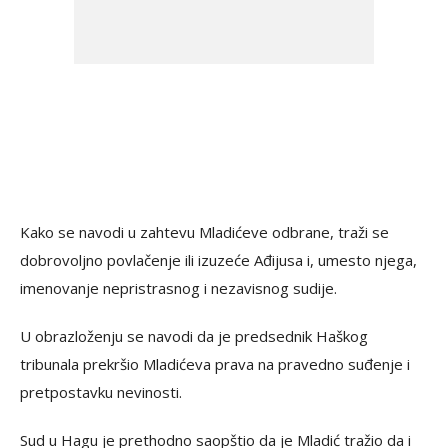
Kako se navodi u zahtevu Mladićeve odbrane, traži se
dobrovoljno povlačenje ili izuzeće Ađijusa i, umesto njega,
imenovanje nepristrasnog i nezavisnog sudije.
U obrazloženju se navodi da je predsednik Haškog
tribunala prekršio Mladićeva prava na pravedno suđenje i
pretpostavku nevinosti.
Sud u Hagu je prethodno saopštio da je Mladić tražio da i