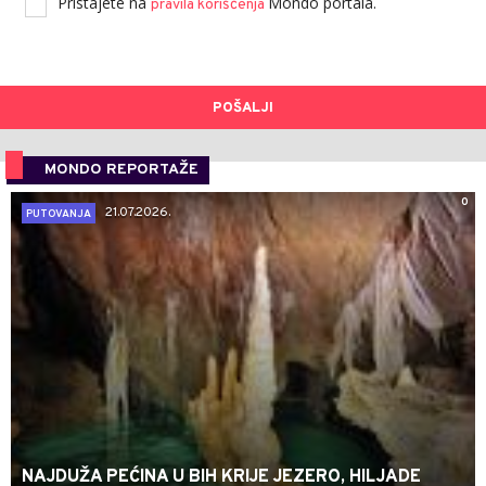
Pristajete na
Mondo portala.
pravila korišćenja
POŠALJI
MONDO REPORTAŽE
0
21.07.2026.
PUTOVANJA
NAJDUŽA PEĆINA U BIH KRIJE JEZERO, HILJADE