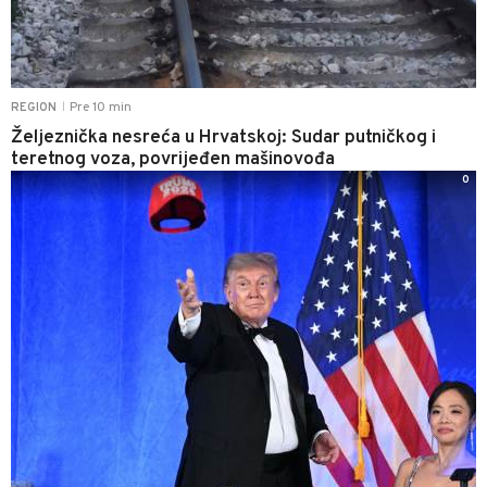
Pre 10 min
REGION
|
Željeznička nesreća u Hrvatskoj: Sudar putničkog i
teretnog voza, povrijeđen mašinovođa
0