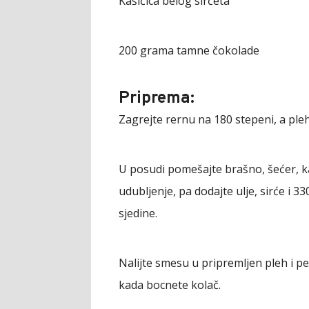
Kašičica belog sirćeta
200 grama tamne čokolade
Priprema:
Zagrejte rernu na 180 stepeni, a ple
U posudi pomešajte brašno, šećer, ka
udubljenje, pa dodajte ulje, sirće i 33
sjedine.
Nalijte smesu u pripremljen pleh i pec
kada bocnete kolač.