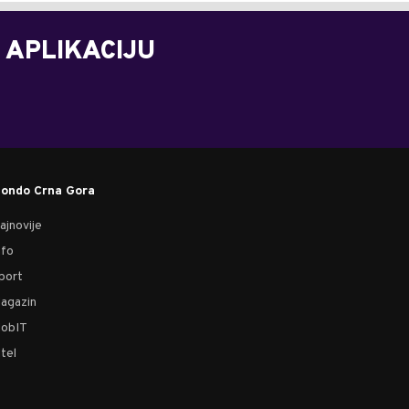
 APLIKACIJU
ondo Crna Gora
ajnovije
nfo
port
agazin
obIT
tel