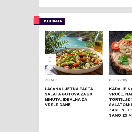
KUHINJA
0
Pre 14 h
05.08.2026.
LAGANA LJETNA PASTA
KADA JE N
SALATA GOTOVA ZA 20
VRUĆE, NA
MINUTA: IDEALNA ZA
TORTILJE 
VRELE DANE
SALATOM: 
ZASITNE I
SAMO 25 M