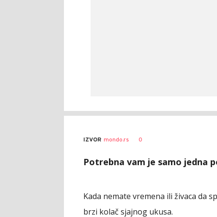
0
IZVOR
mondo.rs
Potrebna vam je samo jedna po
Kada nemate vremena ili živaca da sp
brzi kolač sjajnog ukusa.