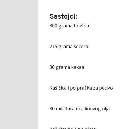
Sastojci:
300 grama brašna
215 grama šećera
30 grama kakaa
Kašičica i po praška za pecivo
80 mililitara maslinovog ulja