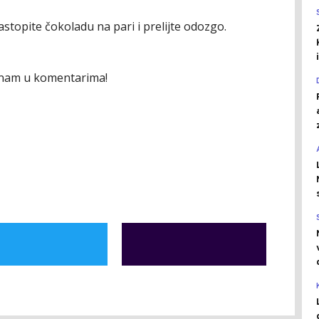
astopite čokoladu na pari i prelijte odozgo.
te nam u komentarima!