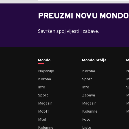
PREUZMI NOVU MONDO
Savršen spoj vijesti i zabave.
Mondo
Mondo Srbija
M
Najnovije
Korona
N
Korona
Sport
I
Info
Info
S
Sport
Zabava
M
Magazin
Magazin
M
MobIT
Kolumne
M
Mtel
Foto
Kolumne
Liste