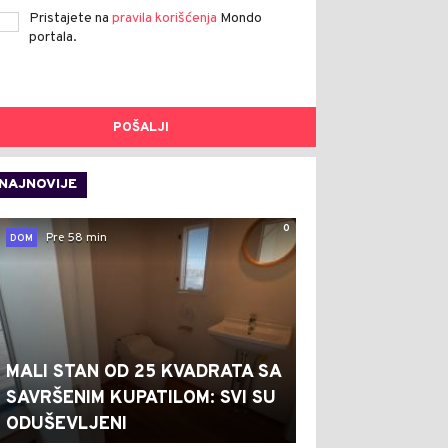
Pristajete na
pravila korišćenja
Mondo
portala.
POŠALJI
NAJNOVIJE
0
Pre 58 min
DOM
MALI STAN OD 25 KVADRATA SA
SAVRŠENIM KUPATILOM: SVI SU
ODUŠEVLJENI