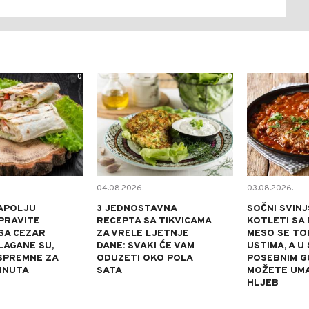
0
0
04.08.2026.
03.08.2026.
APOLJU
3 JEDNOSTAVNA
SOČNI SVINJ
PRAVITE
RECEPTA SA TIKVICAMA
KOTLETI SA 
SA CEZAR
ZA VRELE LJETNJE
MESO SE TOP
LAGANE SU,
DANE: SVAKI ĆE VAM
USTIMA, A U
 SPREMNE ZA
ODUZETI OKO POLA
POSEBNIM 
INUTA
SATA
MOŽETE UM
HLJEB