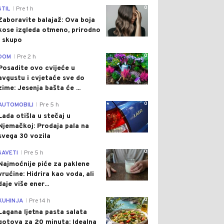
0
STIL
Pre 1 h
|
Zaboravite balajaž: Ova boja
kose izgleda otmeno, prirodno
i skupo
0
DOM
Pre 2 h
|
Posadite ovo cvijeće u
avgustu i cvjetaće sve do
zime: Jesenja bašta će ...
0
AUTOMOBILI
Pre 5 h
|
Lada otišla u stečaj u
Njemačkoj: Prodaja pala na
svega 30 vozila
0
SAVETI
Pre 5 h
|
Najmoćnije piće za paklene
vrućine: Hidrira kao voda, ali
daje više ener...
0
KUHINJA
Pre 14 h
|
Lagana ljetna pasta salata
gotova za 20 minuta: Idealna