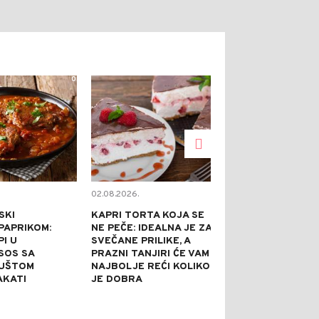
0
0
02.08.2026.
02.08.2026.
SKI
KAPRI TORTA KOJA SE
TOPE NADUTO
PAPRIKOM:
NE PEČE: IDEALNA JE ZA
HLADE U SEKU
I U
SVEČANE PRILIKE, A
GASE ŽEĐ BO
 SOS SA
PRAZNI TANJIRI ĆE VAM
SVEGA: 5 REC
GUŠTOM
NAJBOLJE REĆI KOLIKO
AROMATIZOV
AKATI
JE DOBRA