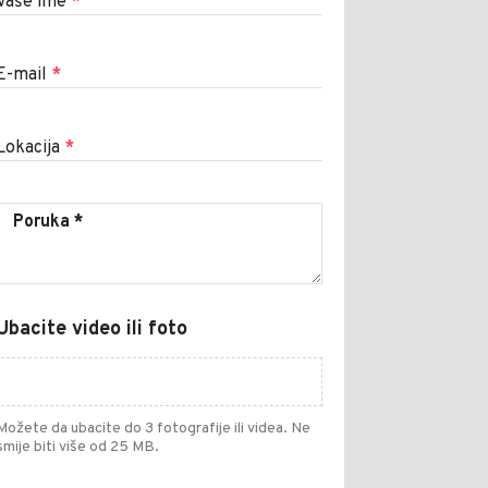
Vaše ime
*
E-mail
*
Lokacija
*
Ubacite video ili foto
Možete da ubacite do 3 fotografije ili videa. Ne
smije biti više od 25 MB.