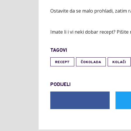
Ostavite da se malo prohladi, zatim r
Imate li i vi neki dobar recept? Piši
TAGOVI
RECEPT
ČOKOLADA
KOLAČI
PODIJELI