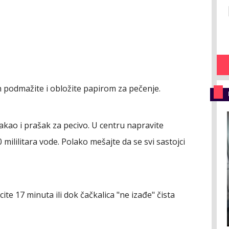
h podmažite i obložite papirom za pečenje.
kao i prašak za pecivo. U centru napravite
0 mililitara vode. Polako mešajte da se svi sastojci
ite 17 minuta ili dok čačkalica "ne izađe" čista