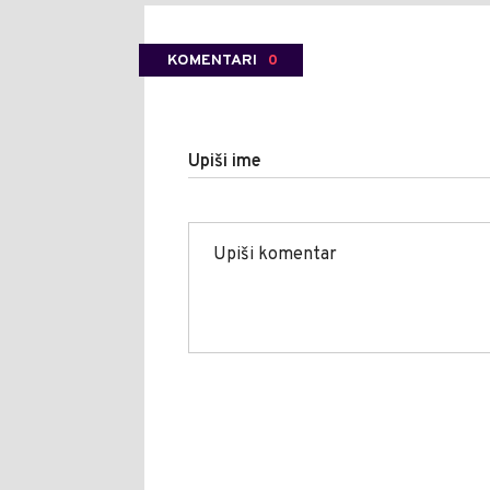
KOMENTARI
0
Upiši ime