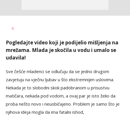
Maja
AUTOR
0
Gašić
Pogledajte video koji je podijelio mišljenja na
mrežama. Mlada je skočila u vodu i umalo se
udavila!
Sve češće mladenci se odlučuju da se jedno drugom
zavjetuju na vječnu ljubav u što ekstremnijim uslovima.
Nekada je to slobodni skok padobranom u prisustvu
matičara, nekada pod vodom, a ovaj par je isto želio da
proba nešto novo i neuobičajeno. Problem je samo što je
njihova ideja mogla da ima fatalni ishod,