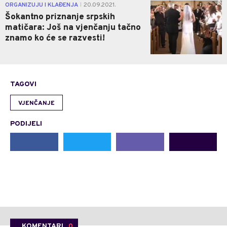
0
ORGANIZUJU I KLAĐENJA
20.09.2021.
|
Šokantno priznanje srpskih
matičara: Još na vjenčanju tačno
znamo ko će se razvesti!
TAGOVI
VJENČANJE
PODIJELI
KOMENTARI
0