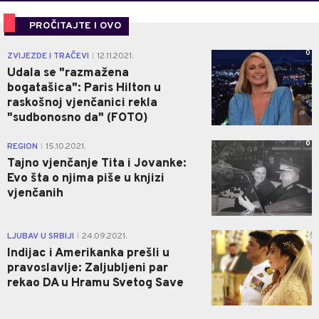
PROČITAJTE I OVO
0
ZVIJEZDE I TRAČEVI
12.11.2021.
|
Udala se "razmažena
bogatašica": Paris Hilton u
raskošnoj vjenčanici rekla
"sudbonosno da" (FOTO)
0
REGION
15.10.2021.
|
Tajno vjenčanje Tita i Jovanke:
Evo šta o njima piše u knjizi
vjenčanih
0
LJUBAV U SRBIJI
24.09.2021.
|
Indijac i Amerikanka prešli u
pravoslavlje: Zaljubljeni par
rekao DA u Hramu Svetog Save