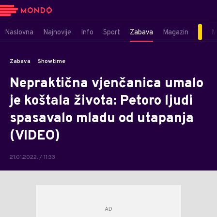
Naslovna
Najnovije
Info
Sport
Zabava
Magazin
M
Zabava
Showtime
Nepraktična vjenčanica umalo
je koštala života: Petoro ljudi
spasavalo mladu od utapanja
(VIDEO)
21.01.2022. / 11:33