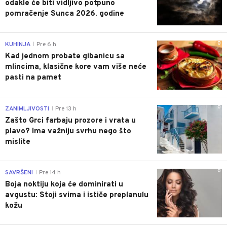
odakle će biti vidljivo potpuno
pomračenje Sunca 2026. godine
0
KUHINJA
Pre 6 h
|
Kad jednom probate gibanicu sa
mlincima, klasične kore vam više neće
pasti na pamet
0
ZANIMLJIVOSTI
Pre 13 h
|
Zašto Grci farbaju prozore i vrata u
plavo? Ima važniju svrhu nego što
mislite
0
SAVRŠENI
Pre 14 h
|
Boja noktiju koja će dominirati u
avgustu: Stoji svima i ističe preplanulu
kožu