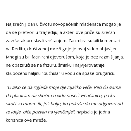
Najsrećniji dan u životu novopečenih mladenaca mogao je
da se pretvori u tragediju, a akteri ove priče su srećan
završetak proslavili vrištanjem. Zanimljivi su bili komentari
na Reditu, društvenoj mreži gdje je ovaj video objavljen.
Mnogi su bili facinirani djeverušom, koja je bez razmišljanja,
ne obazirući se na frizuru, šminku i najvjerovatnije
skupocenu haljinu "bućnula" u vodu da spase drugaricu.
"Ovako će da izgleda moje djevojačko veče. Reći ću svima
da planiram da skočim u vidu noseći vjenčanicu, pa ko
skoči za mnom ili, još bolje, ko pokuša da me odgovori od
te ideje, biće pozvan na vjenčanje",
napisala je jedna
korisnica ove mreže.