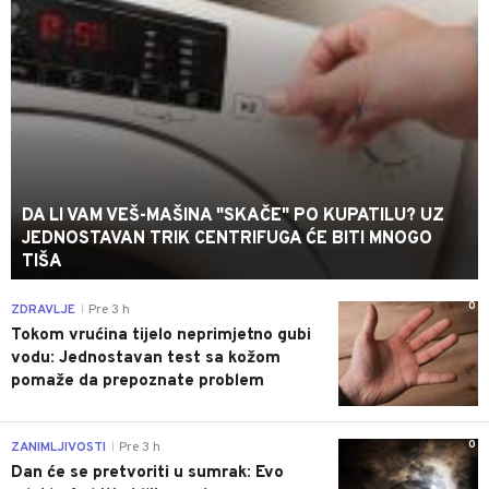
DA LI VAM VEŠ-MAŠINA "SKAČE" PO KUPATILU? UZ
JEDNOSTAVAN TRIK CENTRIFUGA ĆE BITI MNOGO
TIŠA
0
ZDRAVLJE
Pre 3 h
|
Tokom vrućina tijelo neprimjetno gubi
vodu: Jednostavan test sa kožom
pomaže da prepoznate problem
0
ZANIMLJIVOSTI
Pre 3 h
|
Dan će se pretvoriti u sumrak: Evo