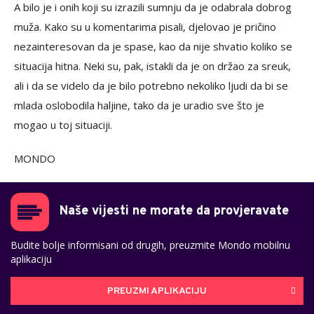
A bilo je i onih koji su izrazili sumnju da je odabrala dobrog
muža. Kako su u komentarima pisali, djelovao je pričino
nezainteresovan da je spase, kao da nije shvatio koliko se
situacija hitna. Neki su, pak, istakli da je on držao za sreuk,
ali i da se videlo da je bilo potrebno nekoliko ljudi da bi se
mlada oslobodila haljine, tako da je uradio sve što je
mogao u toj situaciji.
MONDO
Naše vijesti ne morate da provjeravate
Budite bolje informisani od drugih, preuzmite Mondo mobilnu
aplikaciju
PREUZMI APLIKACIJU