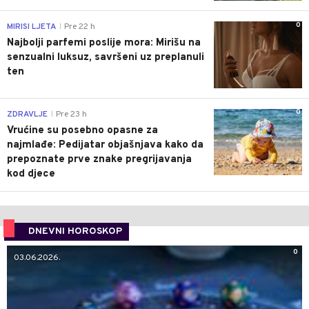
0
MIRISI LJETA
Pre 22 h
|
Najbolji parfemi poslije mora: Mirišu na
senzualni luksuz, savršeni uz preplanuli
ten
0
ZDRAVLJE
Pre 23 h
|
Vrućine su posebno opasne za
najmlađe: Pedijatar objašnjava kako da
prepoznate prve znake pregrijavanja
kod djece
DNEVNI HOROSKOP
0
03.06.2026.