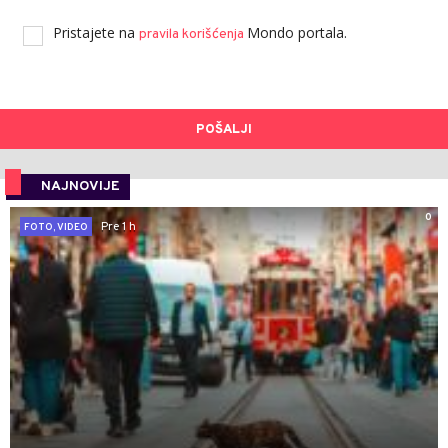
Pristajete na
Mondo portala.
pravila korišćenja
POŠALJI
NAJNOVIJE
0
Pre 1 h
FOTO, VIDEO