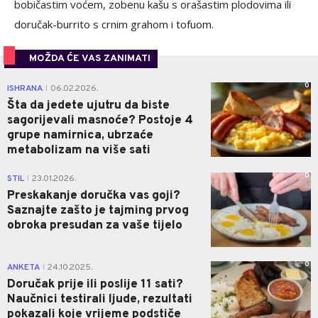
bobičastim voćem, zobenu kašu s orašastim plodovima ili
doručak-burrito s crnim grahom i tofuom.
MOŽDA ĆE VAS ZANIMATI
0
ISHRANA
06.02.2026.
|
Šta da jedete ujutru da biste
sagorijevali masnoće? Postoje 4
grupe namirnica, ubrzaće
metabolizam na više sati
0
STIL
23.01.2026.
|
Preskakanje doručka vas goji?
Saznajte zašto je tajming prvog
obroka presudan za vaše tijelo
0
ANKETA
24.10.2025.
|
Doručak prije ili poslije 11 sati?
Naučnici testirali ljude, rezultati
pokazali koje vrijeme podstiče