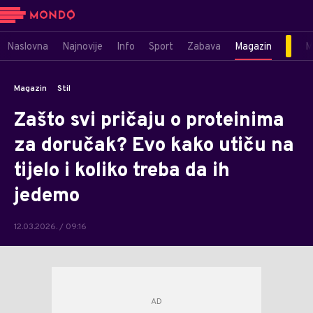
Naslovna
Najnovije
Info
Sport
Zabava
Magazin
M
Magazin
Stil
Zašto svi pričaju o proteinima
za doručak? Evo kako utiču na
tijelo i koliko treba da ih
jedemo
12.03.2026. / 09:16