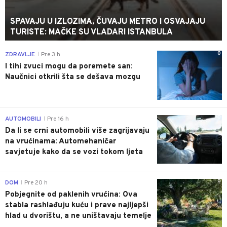
SPAVAJU U IZLOZIMA, ČUVAJU METRO I OSVAJAJU
TURISTE: MAČKE SU VLADARI ISTANBULA
0
ZDRAVLJE
Pre 3 h
|
I tihi zvuci mogu da poremete san:
Naučnici otkrili šta se dešava mozgu
0
AUTOMOBILI
Pre 16 h
|
Da li se crni automobili više zagrijavaju
na vrućinama: Automehaničar
savjetuje kako da se vozi tokom ljeta
0
DOM
Pre 20 h
|
Pobjegnite od paklenih vrućina: Ova
stabla rashlađuju kuću i prave najljepši
hlad u dvorištu, a ne uništavaju temelje