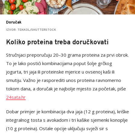
Doručak
IZVOR: TEKKOL/SHUTTERSTOCK
Koliko proteina treba doručkovati
Stručnjaci preporučuju 20–30 grama proteina za prvi obrok.
To je lako postići kombinacijama poput šolje grčkog
jogurta, tri jaja ili proteinske mjerice u ovsenoj kaši ili
smutiju. Važno je rasporediti unos proteina ravnomerno
tokom dana, a doručak je najbolje mjesto za početak, piše
24sata.hr
Dobar primjer je kombinacija dva jaja (12 g proteina), kriške
integralnog tosta s avokadom i tri kašike sjemenki konoplje
(10 g proteina). Ostale opcije uključuju svježi sir s