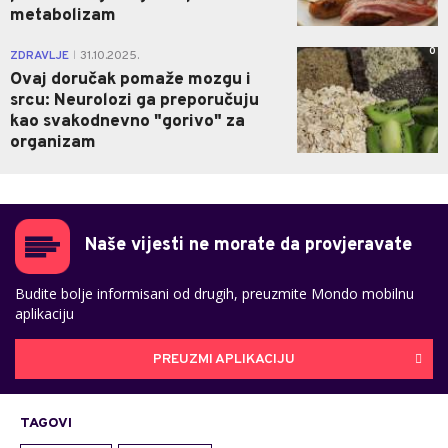
metabolizam
0
ZDRAVLJE
31.10.2025.
|
Ovaj doručak pomaže mozgu i
srcu: Neurolozi ga preporučuju
kao svakodnevno "gorivo" za
organizam
Naše vijesti ne morate da provjeravate
Budite bolje informisani od drugih, preuzmite Mondo mobilnu
aplikaciju
PREUZMI APLIKACIJU
TAGOVI