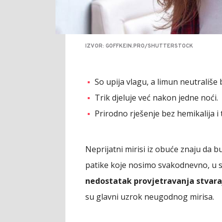
IZVOR: GOFFKEIN.PRO/SHUTTERSTOCK
So upija vlagu, a limun neutrališe b
Trik djeluje već nakon jedne noći.
Prirodno rješenje bez hemikalija i
Neprijatni mirisi iz obuće znaju da 
patike koje nosimo svakodnevno, u 
nedostatak provjetravanja stvaraj
su glavni uzrok neugodnog mirisa.