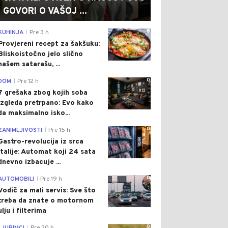
GOVORI O VAŠOJ ...
0
KUHINJA
Pre 3 h
|
Provjereni recept za šakšuku:
Bliskoistočno jelo slično
našem satarašu, ...
0
DOM
Pre 12 h
|
7 grešaka zbog kojih soba
izgleda pretrpano: Evo kako
da maksimalno isko...
0
ZANIMLJIVOSTI
Pre 15 h
|
Gastro-revolucija iz srca
Italije: Automat koji 24 sata
dnevno izbacuje ...
0
AUTOMOBILI
Pre 19 h
|
Vodič za mali servis: Sve što
treba da znate o motornom
ulju i filterima
0
|