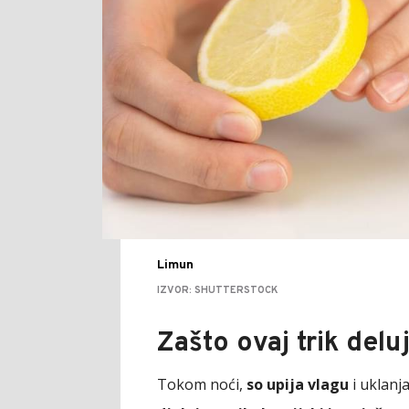
Limun
IZVOR: SHUTTERSTOCK
Zašto ovaj trik delu
Tokom noći,
so upija vlagu
i uklanj