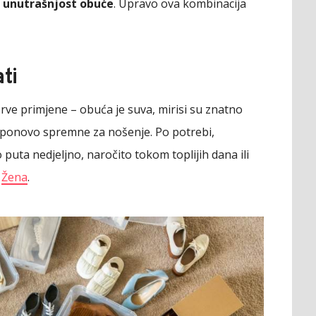
a unutrašnjost obuće
. Upravo ova kombinacija
ti
 prve primjene – obuća je suva, mirisi su znatno
su ponovo spremne za nošenje. Po potrebi,
puta nedjeljno, naročito tokom toplijih dana ili
e
Žena
.