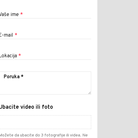
Vaše ime
*
E-mail
*
Lokacija
*
Ubacite video ili foto
Možete da ubacite do 3 fotografije ili videa. Ne