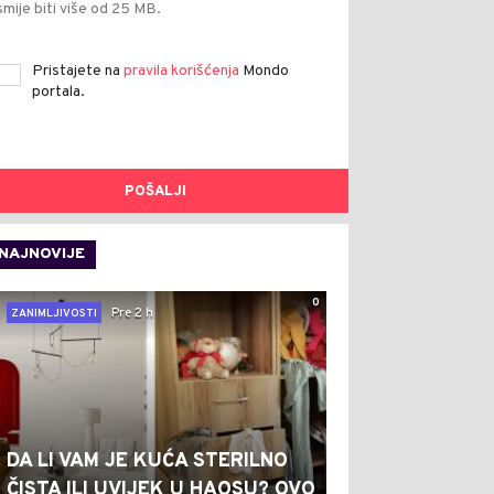
smije biti više od 25 MB.
Pristajete na
pravila korišćenja
Mondo
portala.
POŠALJI
NAJNOVIJE
0
Pre 2 h
ZANIMLJIVOSTI
DA LI VAM JE KUĆA STERILNO
ČISTA ILI UVIJEK U HAOSU? OVO