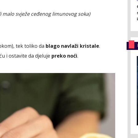
ili malo svježe ceđenog limunovog soka)
okom), tek toliko da
blago navlaži kristale
.
u i ostavite da djeluje
preko noći
.