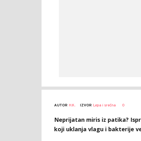
AUTOR
H.K.
0
IZVOR
Lepa i srećna
Neprijatan miris iz patika? Isp
koji uklanja vlagu i bakterije 