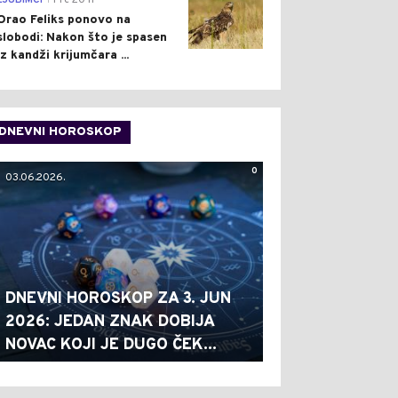
LJUBIMCI
Pre 20 h
Orao Feliks ponovo na
slobodi: Nakon što je spasen
iz kandži krijumčara ...
DNEVNI HOROSKOP
0
03.06.2026.
DNEVNI HOROSKOP ZA 3. JUN
2026: JEDAN ZNAK DOBIJA
NOVAC KOJI JE DUGO ČEK...