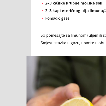
2–3 kašike krupne morske soli
2–3 kapi eteričnog ulja limuna
(
komadić gaze
So pomešajte sa limunom (uljem ili s
Smjesu stavite u gazu, ubacite u obuć