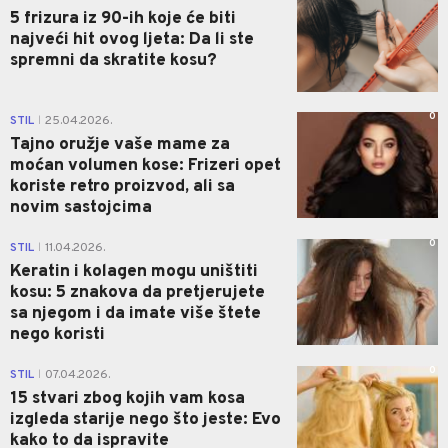
5 frizura iz 90-ih koje će biti
najveći hit ovog ljeta: Da li ste
spremni da skratite kosu?
0
STIL
25.04.2026.
|
Tajno oružje vaše mame za
moćan volumen kose: Frizeri opet
koriste retro proizvod, ali sa
novim sastojcima
0
STIL
11.04.2026.
|
Keratin i kolagen mogu uništiti
kosu: 5 znakova da pretjerujete
sa njegom i da imate više štete
nego koristi
0
STIL
07.04.2026.
|
15 stvari zbog kojih vam kosa
izgleda starije nego što jeste: Evo
kako to da ispravite