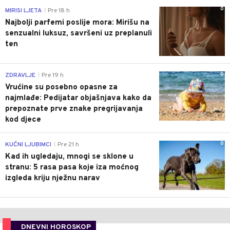
0
MIRISI LJETA
Pre 18 h
|
Najbolji parfemi poslije mora: Mirišu na
senzualni luksuz, savršeni uz preplanuli
ten
0
ZDRAVLJE
Pre 19 h
|
Vrućine su posebno opasne za
najmlađe: Pedijatar objašnjava kako da
prepoznate prve znake pregrijavanja
kod djece
0
KUĆNI LJUBIMCI
Pre 21 h
|
Kad ih ugledaju, mnogi se sklone u
stranu: 5 rasa pasa koje iza moćnog
izgleda kriju nježnu narav
DNEVNI HOROSKOP