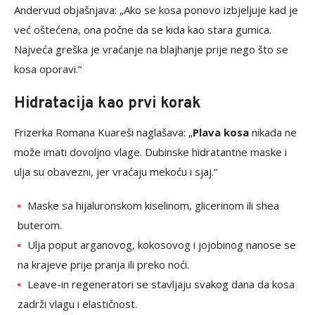
Andervud objašnjava: „Ako se kosa ponovo izbjeljuje kad je
već oštećena, ona počne da se kida kao stara gumica.
Najveća greška je vraćanje na blajhanje prije nego što se
kosa oporavi.“
Hidratacija kao prvi korak
Frizerka Romana Kuareši naglašava: „
Plava kosa
nikada ne
može imati dovoljno vlage. Dubinske hidratantne maske i
ulja su obavezni, jer vraćaju mekoću i sjaj.“
Maske sa hijaluronskom kiselinom, glicerinom ili shea
buterom.
Ulja poput arganovog, kokosovog i jojobinog nanose se
na krajeve prije pranja ili preko noći.
Leave-in regeneratori se stavljaju svakog dana da kosa
zadrži vlagu i elastičnost.