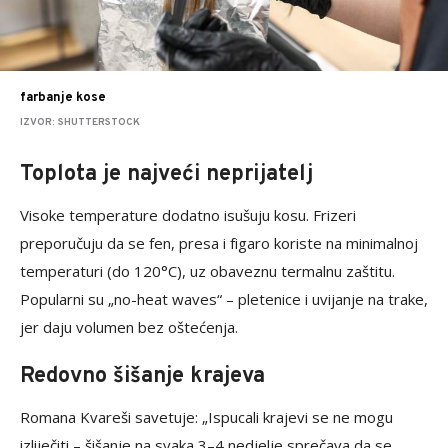
farbanje kose
IZVOR: SHUTTERSTOCK
Toplota je najveći neprijatelj
Visoke temperature dodatno isušuju kosu. Frizeri
preporučuju da se fen, presa i figaro koriste na minimalnoj
temperaturi (do 120°C), uz obaveznu termalnu zaštitu.
Popularni su „no-heat waves“ – pletenice i uvijanje na trake,
jer daju volumen bez oštećenja.
Redovno šišanje krajeva
Romana Kvareši savetuje: „Ispucali krajevi se ne mogu
izliječiti – šišanje na svaka 3–4 nedjelje sprečava da se