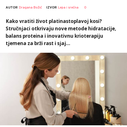
AUTOR
Dragana Božić
0
IZVOR
Lepa i srećna
Kako vratiti život platinastoplavoj kosi?
Stručnjaci otkrivaju nove metode hidratacije,
balans proteina i inovativnu krioterapiju
tjemena za brži rast i sjaj…