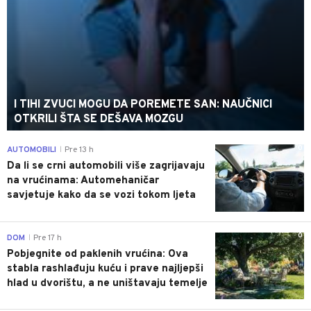
I TIHI ZVUCI MOGU DA POREMETE SAN: NAUČNICI
OTKRILI ŠTA SE DEŠAVA MOZGU
0
AUTOMOBILI
Pre 13 h
|
Da li se crni automobili više zagrijavaju
na vrućinama: Automehaničar
savjetuje kako da se vozi tokom ljeta
0
DOM
Pre 17 h
|
Pobjegnite od paklenih vrućina: Ova
stabla rashlađuju kuću i prave najljepši
hlad u dvorištu, a ne uništavaju temelje