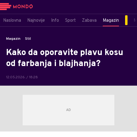
Naslovna
Najnovije
Info
Sport
Zabava
Magazin
M
Magazin
Stil
Kako da oporavite plavu kosu
od farbanja i blajhanja?
12.05.2026. / 18:28