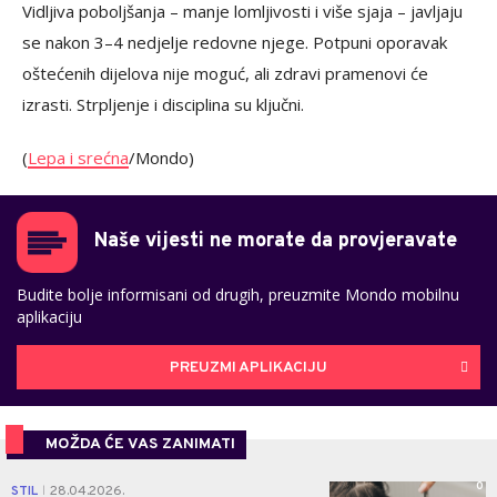
Vidljiva poboljšanja – manje lomljivosti i više sjaja – javljaju
se nakon 3–4 nedjelje redovne njege. Potpuni oporavak
oštećenih dijelova nije moguć, ali zdravi pramenovi će
izrasti. Strpljenje i disciplina su ključni.
(
Lepa i srećna
/Mondo)
Naše vijesti ne morate da provjeravate
Budite bolje informisani od drugih, preuzmite Mondo mobilnu
aplikaciju
PREUZMI APLIKACIJU
MOŽDA ĆE VAS ZANIMATI
0
STIL
28.04.2026.
|