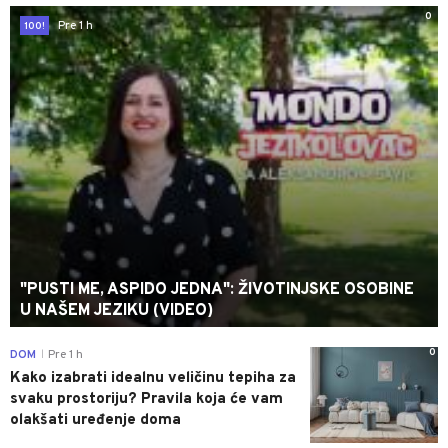
0
Pre 1 h
100!
"PUSTI ME, ASPIDO JEDNA": ŽIVOTINJSKE OSOBINE
U NAŠEM JEZIKU (VIDEO)
0
DOM
Pre 1 h
|
Kako izabrati idealnu veličinu tepiha za
svaku prostoriju? Pravila koja će vam
olakšati uređenje doma