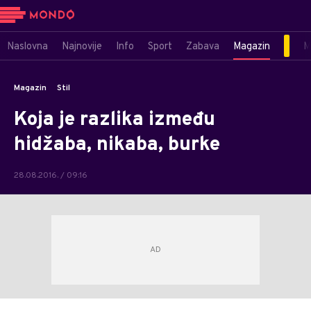
Naslovna
Najnovije
Info
Sport
Zabava
Magazin
M
Magazin
Stil
Koja je razlika između
hidžaba, nikaba, burke
28.08.2016. / 09:16