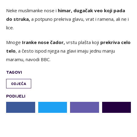
Neke muslimanke nose i
himar, dugačak veo koji pada
do struka,
a potpuno prekriva glavu, vrat i ramena, ali ne i
lice.
Mnoge
Iranke nose čador,
vrstu plašta koji
prekriva celo
telo
, a često ispod njega na glavi imaju jednu manju
maramu, navodi BBC.
TAGOVI
ODJEĆA
PODIJELI