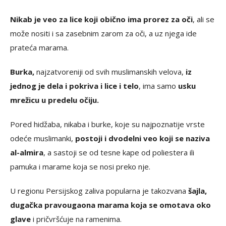
Nikab je veo za lice koji obično ima prorez za oči
, ali se
može nositi i sa zasebnim zarom za oči, a uz njega ide
prateća marama.
Burka,
najzatvoreniji od svih muslimanskih velova,
iz
jednog je dela i pokriva i lice i telo
, ima samo
usku
mrežicu u predelu očiju.
Pored hidžaba, nikaba i burke, koje su najpoznatije vrste
odeće muslimanki,
postoji i dvodelni veo koji se naziva
al-almira
, a sastoji se od tesne kape od poliestera ili
pamuka i marame koja se nosi preko nje.
U regionu Persijskog zaliva popularna je takozvana
šajla,
dugačka pravougaona marama koja se omotava oko
glave
i pričvršćuje na ramenima.