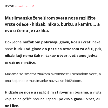
0
IZVOR
mondo.rs
Muslimanske žene širom sveta nose različite
vrste odeće - hidžab, nikab, burku, al-amiru... a
evo u čemu je razlika.
Dok jedne
hidžabom pokrivaju glavu, kosu i vrat
, neke
nose
burku od glave do pete sa otvorom za oč
i ili, pak,
nikab koji nema čak ni takav otvor, već samo jedva
prozirnu mrežicu.
Marama se smatra znakom skromnosti i simbolom vere, a
ona koju nose muslimanke naziva se hidžabom.
Hidžabi se nose u različitim stilovima i bojama
, a vrsta
koja se najčešće nosi na Zapadu
pokriva glavu i vrat, ali
ne i lice.