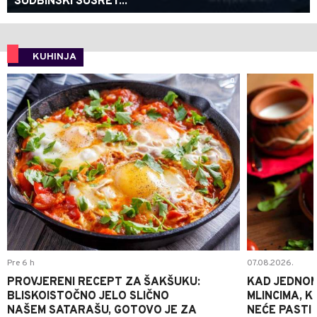
SUDBINSKI SUSRET...
KUHINJA
0
Pre 6 h
07.08.2026.
PROVJERENI RECEPT ZA ŠAKŠUKU:
KAD JEDNOM
BLISKOISTOČNO JELO SLIČNO
MLINCIMA, K
NAŠEM SATARAŠU, GOTOVO JE ZA
NEĆE PASTI