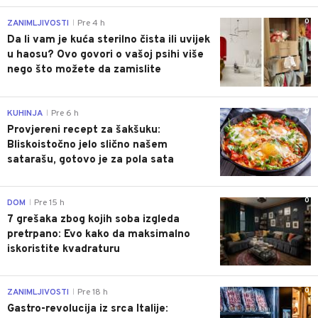
0
ZANIMLJIVOSTI
Pre 4 h
|
Da li vam je kuća sterilno čista ili uvijek
u haosu? Ovo govori o vašoj psihi više
nego što možete da zamislite
0
KUHINJA
Pre 6 h
|
Provjereni recept za šakšuku:
Bliskoistočno jelo slično našem
satarašu, gotovo je za pola sata
0
DOM
Pre 15 h
|
7 grešaka zbog kojih soba izgleda
pretrpano: Evo kako da maksimalno
iskoristite kvadraturu
0
ZANIMLJIVOSTI
Pre 18 h
|
Gastro-revolucija iz srca Italije: