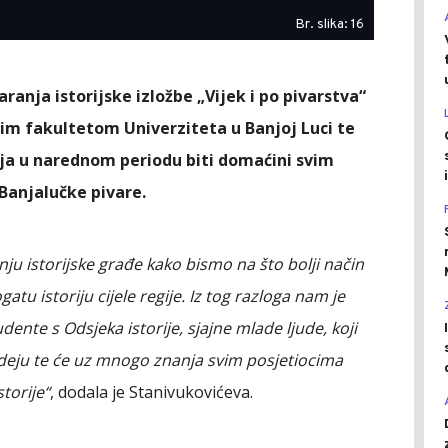
Br. slika: 16
anja istorijske izložbe „Vijek i po pivarstva“
kim fakultetom Univerziteta u Banjoj Luci te
rija u narednom periodu biti domaćini svim
Banjalučke pivare.
nju istorijske građe kako bismo na što bolji način
bogatu istoriju cijele regije. Iz tog razloga nam je
ente s Odsjeka istorije, sjajne mlade ljude, koji
ideju te će uz mnogo znanja svim posjetiocima
torije“
, dodala je Stanivukovićeva.