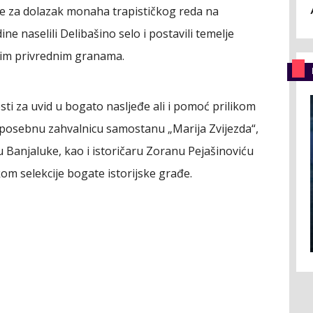
e za dolazak monaha trapističkog reda na
ne naselili Delibašino selo i postavili temelje
rugim privrednim granama.
sti za uvid u bogato nasljeđe ali i pomoć prilikom
a posebnu zahvalnicu samostanu „Marija Zvijezda“,
u Banjaluke, kao i istoričaru Zoranu Pejašinoviću
om selekcije bogate istorijske građe.