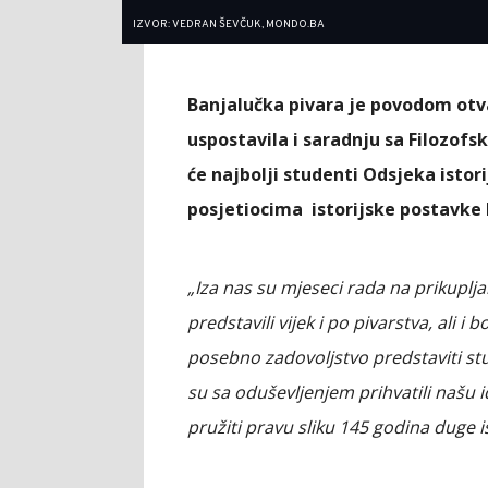
IZVOR: VEDRAN ŠEVČUK, MONDO.BA
Banjalučka pivara je povodom otvar
uspostavila i saradnju sa Filozofs
će najbolji studenti Odsjeka isto
posjetiocima istorijske postavke 
„Iza nas su mjeseci rada na prikuplja
predstavili vijek i po pivarstva, ali i 
posebno zadovoljstvo predstaviti stud
su sa oduševljenjem prihvatili našu 
pružiti pravu sliku 145 godina duge is