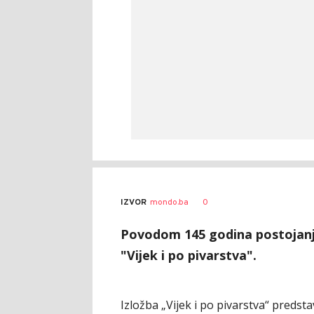
0
IZVOR
mondo.ba
Povodom 145 godina postojanja
"Vijek i po pivarstva".
Izložba „Vijek i po pivarstva“ predst