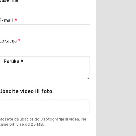
Vaše ime
*
E-mail
*
Lokacija
*
Ubacite video ili foto
Možete da ubacite do 3 fotografije ili videa. Ne
smije biti više od 25 MB.