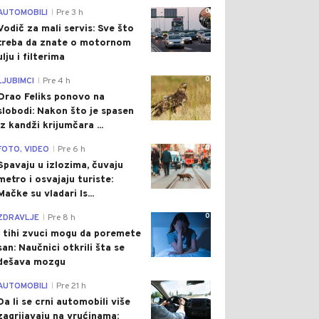
0
AUTOMOBILI
Pre 3 h
|
Vodič za mali servis: Sve što
treba da znate o motornom
ulju i filterima
0
LJUBIMCI
Pre 4 h
|
Orao Feliks ponovo na
slobodi: Nakon što je spasen
iz kandži krijumčara ...
0
FOTO, VIDEO
Pre 6 h
|
Spavaju u izlozima, čuvaju
metro i osvajaju turiste:
Mačke su vladari Is...
0
ZDRAVLJE
Pre 8 h
|
I tihi zvuci mogu da poremete
san: Naučnici otkrili šta se
dešava mozgu
0
AUTOMOBILI
Pre 21 h
|
Da li se crni automobili više
zagrijavaju na vrućinama: