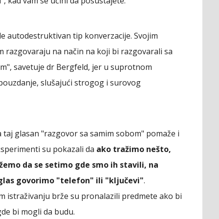
d", kad vam se učini da posustajete.
de autodestruktivan tip konverzacije. Svojim
 razgovaraju na način na koji bi razgovarali sa
em", savetuje dr Bergfeld, jer u suprotnom
opouzdanje, slušajući strogog i surovog
ima taj glasan "razgovor sa samim sobom" pomaže i
ksperimenti su pokazali da
ako tražimo nešto,
ožemo da se setimo gde smo ih stavili, na
as govorimo "telefon" ili "ključevi"
.
m istraživanju brže su pronalazili predmete ako bi
de bi mogli da budu.