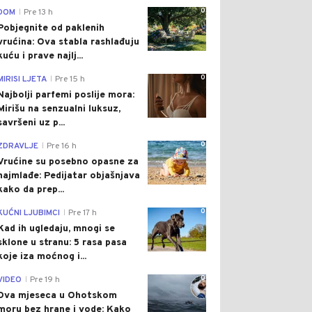
0
DOM
Pre 13 h
|
Pobjegnite od paklenih
vrućina: Ova stabla rashlađuju
kuću i prave najlj...
0
MIRISI LJETA
Pre 15 h
|
Najbolji parfemi poslije mora:
Mirišu na senzualni luksuz,
savršeni uz p...
0
ZDRAVLJE
Pre 16 h
|
Vrućine su posebno opasne za
najmlađe: Pedijatar objašnjava
kako da prep...
0
KUĆNI LJUBIMCI
Pre 17 h
|
Kad ih ugledaju, mnogi se
sklone u stranu: 5 rasa pasa
koje iza moćnog i...
0
VIDEO
Pre 19 h
|
Dva mjeseca u Ohotskom
moru bez hrane i vode: Kako