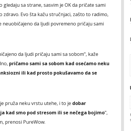
o gledaju sa strane, sasvim je OK da pričate sami
 zdravo. Evo šta kažu stručnjaci, zašto to radimo,
je neuobičajeno da ljudi povremeno pričaju sami
ičajeno da ljudi pričaju sami sa sobom", kaže
lno,
pričamo sami sa sobom kad osećamo neku
anksiozni ili kad prosto pokušavamo da se
e pruža neku vrstu utehe, i to je
dobar
a kad smo pod stresom ili se nečega bojimo
",
son, prenosi PureWow.