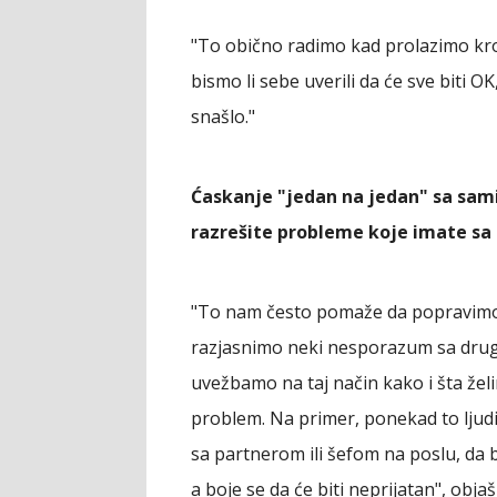
"To obično radimo kad prolazimo kroz
bismo li sebe uverili da će sve biti O
snašlo."
Ćaskanje "jedan na jedan" sa sa
razrešite probleme koje imate sa
"To nam često pomaže da popravimo
razjasnimo neki nesporazum sa drug
uvežbamo na taj način kako i šta že
problem. Na primer, ponekad to ljud
sa partnerom ili šefom na poslu, da b
a boje se da će biti neprijatan", obja