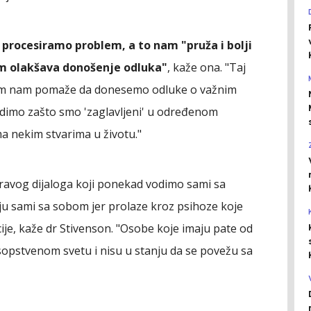
procesiramo problem, a to nam "pruža i bolji
am olakšava donošenje odluka"
, kaže ona. "Taj
om nam pomaže da donesemo odluke o važnim
dimo zašto smo 'zaglavljeni' u određenom
 nekim stvarima u životu."
zdravog dijaloga koji ponekad vodimo sami sa
čaju sami sa sobom jer prolaze kroz psihoze koje
ije, kaže dr Stivenson. "Osobe koje imaju pate od
sopstvenom svetu i nisu u stanju da se povežu sa