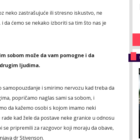
 neko zastrašujuće ili stresno iskustvo, ne
K, i da ćemo se nekako izboriti sa tim što nas je
mim sobom može da vam pomogne i da
 drugim ljudima.
 samopouzdanje i smirimo nervozu kad treba da
ima, popričamo naglas sami sa sobom, i
limo da kažemo osobi s kojom imamo neki
i rade kad žele da postave neke granice u odnosu
i se pripremili za razgovor koji moraju da obave,
šnjava dr Stivenson.