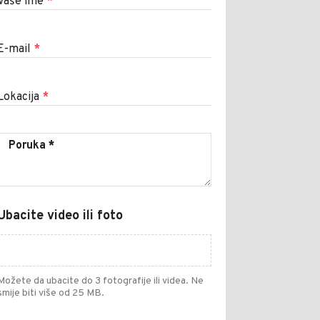
Vaše ime
*
E-mail
*
Lokacija
*
Ubacite video ili foto
Možete da ubacite do 3 fotografije ili videa. Ne
smije biti više od 25 MB.