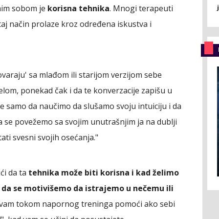
samim sobom je
korisna tehnika
. Mnogi terapeuti
taj način prolaze kroz određena iskustva i
ovaraju' sa mlađom ili starijom verzijom sebe
 telom, ponekad čak i da te konverzacije zapišu u
e samo da naučimo da slušamo svoju intuiciju i da
 da se povežemo sa svojim unutrašnjim ja na dublji
ti svesni svojih osećanja."
ći da ta
tehnika može biti korisna i kad želimo
i da se motivišemo da istrajemo u nečemu ili
 vam tokom napornog treninga pomoći ako sebi