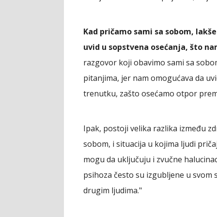
Kad pričamo sami sa sobom, lakše 
uvid u sopstvena osećanja, što n
razgovor koji obavimo sami sa sob
pitanjima, jer nam omogućava da uvi
trenutku, zašto osećamo otpor prema
Ipak, postoji velika razlika između 
sobom, i situacija u kojima ljudi pri
mogu da uključuju i zvučne halucinac
psihoza često su izgubljene u svom 
drugim ljudima."