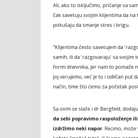
Ali, ako to isključimo, pričanje sa 
čak savetuju svojim klijentima da na 
pokušaju da smanje stres i brigu.
"Klijentima često savetujem da 'razg
samih, ili da 'razgovaraju' sa svojim
formi dnevnika, jer nam to pomaže n
joj verujemo, već je to i odličan put
način, time što ćemo za početak posta
Sa ovim se slaže i dr Bergfeld, dodaju
da sebi popravimo raspoloženje il
izdržimo neki napor
. Recimo, može