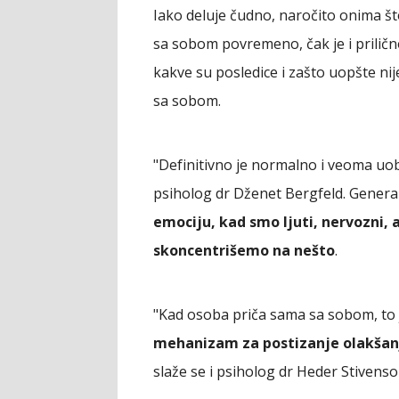
Iako deluje čudno, naročito onima št
sa sobom povremeno, čak je i prilično
kakve su posledice i zašto uopšte ni
sa sobom.
"Definitivno je normalno i veoma uob
psiholog dr Dženet Bergfeld. Genera
emociju, kad smo ljuti, nervozni, 
skoncentrišemo na nešto
.
"Kad osoba priča sama sa sobom, to j
mehanizam za postizanje olakšanj
slaže se i psiholog dr Heder Stiven