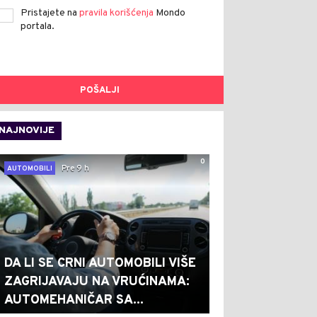
Pristajete na
pravila korišćenja
Mondo
portala.
POŠALJI
NAJNOVIJE
0
Pre 9 h
AUTOMOBILI
DA LI SE CRNI AUTOMOBILI VIŠE
ZAGRIJAVAJU NA VRUĆINAMA:
AUTOMEHANIČAR SA...