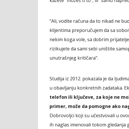
kažete "možeš ti to", ili "samo napre
"Ali, vodite računa da to nikad ne bu
klijentima preporučujem da sa sobom
nekim koga vole, sa dobrim prijatelj
rizikujete da sami sebi uništite sam
unutrašnjeg kritičara".
Studija iz 2012. pokazala je da ljud
u obavljanju konkretnih zadataka. E
telefon ili ključeve, za koje ne m
primer, može da pomogne ako nagl
Dobrovoljci koji su učestvovali u ovo
ih naglas imenovali tokom gledanja g