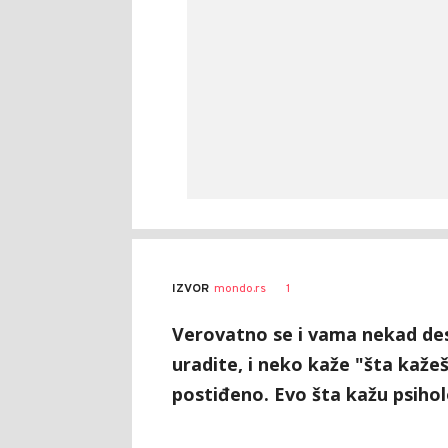
1
IZVOR
mondo.rs
Verovatno se i vama nekad desi
uradite, i neko kaže "šta kažeš
postiđeno. Evo šta kažu psiholo