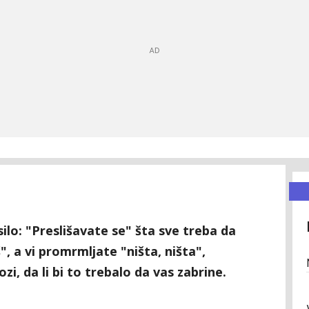
lo: "Preslišavate se" šta sve treba da
", a vi promrmljate "ništa, ništa",
zi, da li bi to trebalo da vas zabrine.