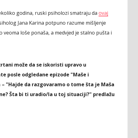
koliko godina, ruski psiholozi smatraju da
ovaj
siholog Jana Karina potpuno razume mišljenje
to veoma loše ponaša, a medvjed je stalno pušta i
 crtani može da se iskoristi upravo u
ate posle odgledane epizode "Maše i
 – "Hajde da razgovaramo o tome šta je Maša
 ne? Šta bi ti uradio/la u toj situaciji?" predlažu