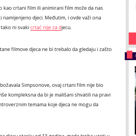
kao crtani film ili animirani film može da nas
 namijenjeno djeci. Međutim, i ovde važi ona
 tako ni svaki
crtać nije za d
jecu.
ane filmove djeca ne bi trebalo da gledaju i zašto
obožavala Simpsonove, ovaj crtani film nije bio
više kompleksna da bi je mališani shvatili na pravi
 kontroverznim temama koje djeca ne mogu da
za djecu stariju od 13 godina, mada treba uzeti u