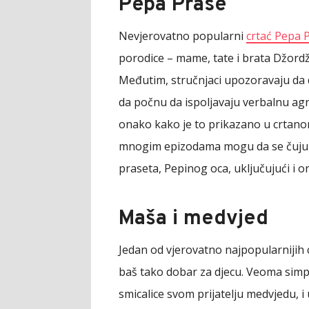
Pepa Prase
Nevjerovatno popularni
crtać Pepa 
porodice – mame, tate i brata Džordža
Međutim, stručnjaci upozoravaju da d
da počnu da ispoljavaju verbalnu agr
onako kako je to prikazano u crtan
mnogim epizodama mogu da se čuju i 
praseta, Pepinog oca, uključujući i o
Maša i medvjed
Jedan od vjerovatno najpopularnijih 
baš tako dobar za djecu. Veoma simp
smicalice svom prijatelju medvjedu, i 