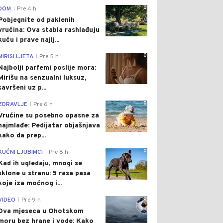
0
DOM
Pre 4 h
|
Pobjegnite od paklenih
vrućina: Ova stabla rashlađuju
kuću i prave najlj...
0
MIRISI LJETA
Pre 5 h
|
Najbolji parfemi poslije mora:
Mirišu na senzualni luksuz,
savršeni uz p...
0
ZDRAVLJE
Pre 6 h
|
Vrućine su posebno opasne za
najmlađe: Pedijatar objašnjava
kako da prep...
0
KUĆNI LJUBIMCI
Pre 8 h
|
Kad ih ugledaju, mnogi se
sklone u stranu: 5 rasa pasa
koje iza moćnog i...
0
VIDEO
Pre 9 h
|
Dva mjeseca u Ohotskom
moru bez hrane i vode: Kako