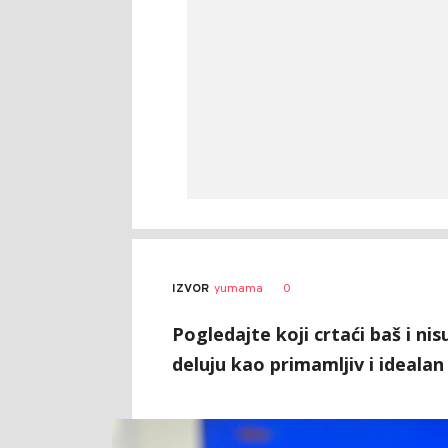
0
IZVOR
yumama
Pogledajte koji crtaći baš i ni
deluju kao primamljiv i idealan 