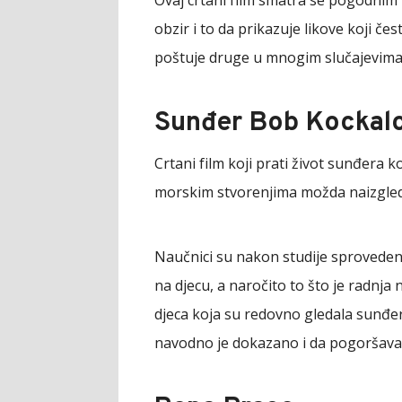
obzir i to da prikazuje likove koji če
poštuje druge u mnogim slučajevima, 
Sunđer Bob Kockal
Crtani film koji prati život sunđera 
morskim stvorenjima možda naizgled iz
Naučnici su nakon studije sprovedene
na djecu, a naročito to što je radnja n
djeca koja su redovno gledala sunđe
navodno je dokazano i da pogoršava