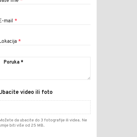
Vaše ime
*
E-mail
*
Lokacija
*
Ubacite video ili foto
Možete da ubacite do 3 fotografije ili videa. Ne
smije biti više od 25 MB.