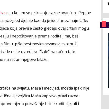
Prase,
u kojem se prikazuju razne avanture Pepine
, naizgled djeluje kao da je idealan za najmlađe.
jeca koja previše često gledaju ovaj crtani mogu
esiju i nepoštovanje prema roditeljima, baš
om filmu, piše bestmoviesnewmovies.com. U
vide neke uvredljive "šale" na račun tate
ne na račun njegove kilaže.
crtaća na svijetu, Maša i medvjed, možda ipak nije
atična djevojčica Maša zapravo pravi razne
upravo njeno ponašanje brine roditelje, ali i