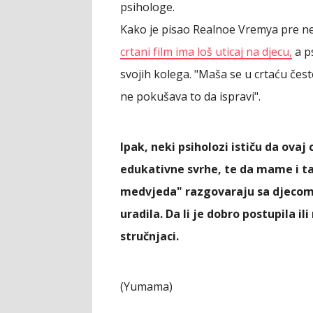
psihologe.
Kako je pisao Realnoe Vremya pre ne
crtani film ima loš uticaj na djecu,
a p
svojih kolega. "Maša se u crtaću čes
ne pokušava to da ispravi".
Ipak, neki psiholozi ističu da ovaj
edukativne svrhe, te da mame i t
medvjeda" razgovaraju sa djecom
uradila. Da li je dobro postupila ili
stručnjaci.
(Yumama)