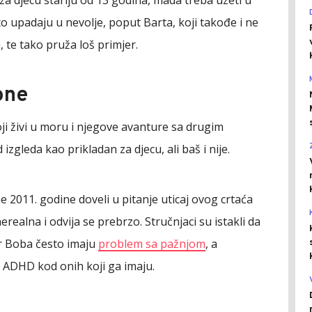
sto upadaju u nevolje, poput Barta, koji takođe i ne
te tako pruža loš primjer.
one
koji živi u moru i njegove avanture sa drugim
gleda kao prikladan za djecu, ali baš i nije.
 2011. godine doveli u pitanje uticaj ovog crtaća
erealna i odvija se prebrzo. Stručnjaci su istakli da
r Boba često imaju
problem sa pažnjom
, a
 ADHD kod onih koji ga imaju.