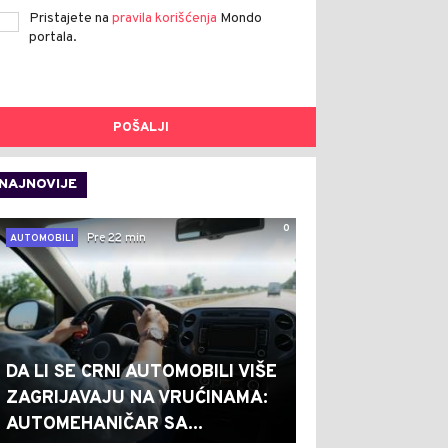
Pristajete na
pravila korišćenja
Mondo
portala.
POŠALJI
NAJNOVIJE
0
Pre 22 min
AUTOMOBILI
DA LI SE CRNI AUTOMOBILI VIŠE
ZAGRIJAVAJU NA VRUĆINAMA:
AUTOMEHANIČAR SA...