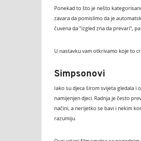
Ponekad to što je nešto kategorisano 
zavara da pomislimo da je automatski
čuvena da "izgled zna da prevari", pa
U nastavku vam otkrivamo koje to crt
Simpsonovi
Iako su djeca širom svijeta gledala i 
namijenjen djeci. Radnja je često pre
načini, a nerijetko se bavi i nekim
razumiju.
Ovaj crtani film smatra se pogodnim 