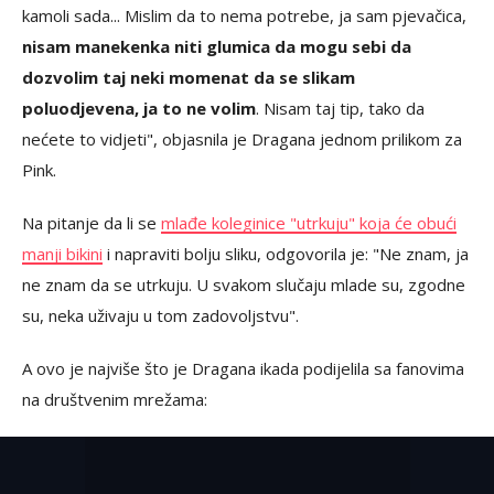
kamoli sada... Mislim da to nema potrebe, ja sam pjevačica,
nisam manekenka niti glumica da mogu sebi da
dozvolim taj neki momenat da se slikam
poluodjevena, ja to ne volim
. Nisam taj tip, tako da
nećete to vidjeti", objasnila je Dragana jednom prilikom za
Pink.
Na pitanje da li se
mlađe koleginice "utrkuju" koja će obući
manji bikini
i napraviti bolju sliku, odgovorila je: "Ne znam, ja
ne znam da se utrkuju. U svakom slučaju mlade su, zgodne
su, neka uživaju u tom zadovoljstvu".
A ovo je najviše što je Dragana ikada podijelila sa fanovima
na društvenim mrežama: