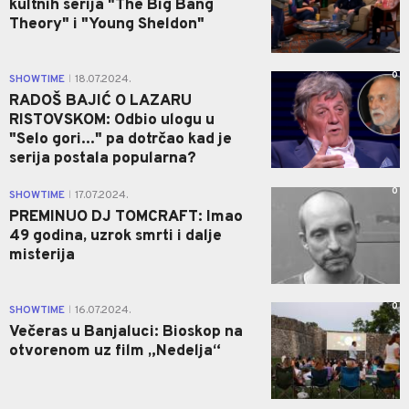
kultnih serija "The Big Bang
Theory" i "Young Sheldon"
0
SHOWTIME
18.07.2024.
|
RADOŠ BAJIĆ O LAZARU
RISTOVSKOM: Odbio ulogu u
"Selo gori..." pa dotrčao kad je
serija postala popularna?
0
SHOWTIME
17.07.2024.
|
PREMINUO DJ TOMCRAFT: Imao
49 godina, uzrok smrti i dalje
misterija
0
SHOWTIME
16.07.2024.
|
Večeras u Banjaluci: Bioskop na
otvorenom uz film „Nedelja“