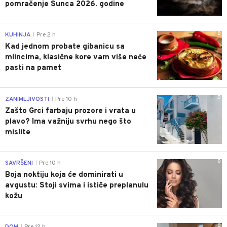
pomračenje Sunca 2026. godine
0
KUHINJA
Pre 2 h
|
Kad jednom probate gibanicu sa
mlincima, klasične kore vam više neće
pasti na pamet
0
ZANIMLJIVOSTI
Pre 10 h
|
Zašto Grci farbaju prozore i vrata u
plavo? Ima važniju svrhu nego što
mislite
0
SAVRŠENI
Pre 10 h
|
Boja noktiju koja će dominirati u
avgustu: Stoji svima i ističe preplanulu
kožu
0
|