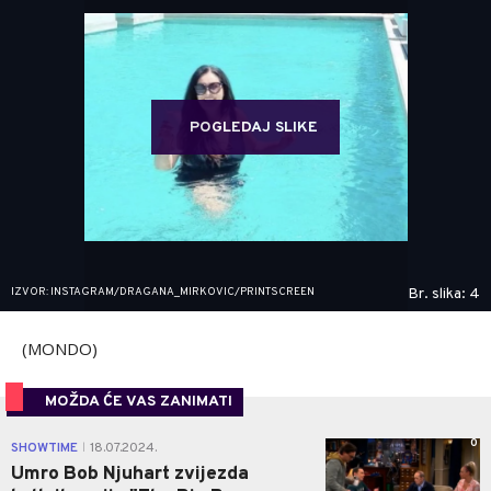
POGLEDAJ SLIKE
IZVOR: INSTAGRAM/DRAGANA_MIRKOVIC/PRINTSCREEN
Br. slika: 4
(MONDO)
MOŽDA ĆE VAS ZANIMATI
0
SHOWTIME
18.07.2024.
|
Umro Bob Njuhart zvijezda