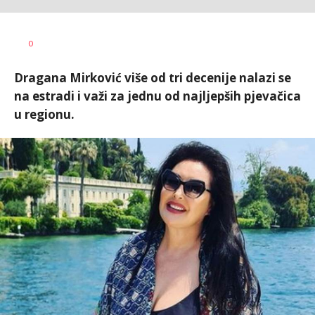
Vesna
AUTOR
0
Kerkez
Dragana Mirković više od tri decenije nalazi se
na estradi i važi za jednu od najljepših pjevačica
u regionu.