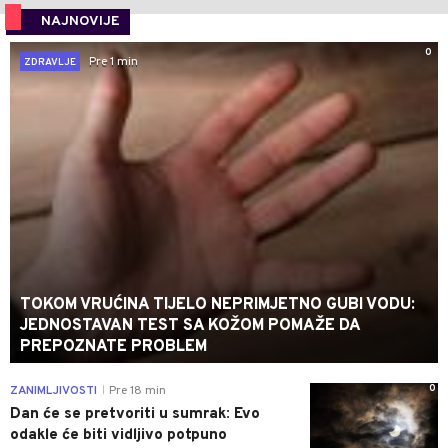
NAJNOVIJE
0
Pre 1 min
ZDRAVLJE
TOKOM VRUĆINA TIJELO NEPRIMJETNO GUBI VODU:
JEDNOSTAVAN TEST SA KOŽOM POMAŽE DA
PREPOZNATE PROBLEM
0
ZANIMLJIVOSTI
Pre 18 min
|
Dan će se pretvoriti u sumrak: Evo
odakle će biti vidljivo potpuno