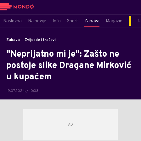
Naslovna
Najnovije
Info
Sport
Zabava
Magazin
M
Zabava
Zvijezde i tračevi
"Neprijatno mi je": Zašto ne
postoje slike Dragane Mirković
u kupaćem
19.07.2024. / 10:03