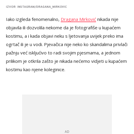
IZVOR: INSTAGRAM/DRAGANA_MIRKOVIC
Iako izgleda fenomenalno,
Dragana Mirković
nikada nije
objavila ili dozvolila nekome da je fotografiše u kupaćem
kostimu, a i kada objavi neku s ljetovanja uvijek preko ima
ogrtač ili je u vodi. Pjevačica nije neko ko skandalima privlači
pažnju već iskljućivo to radi svojim pjesmama, a jednom
prilikom je otkrila zašto je nikada nećemo vidjeti u kupaćem
kostimu kao njene koleginice.