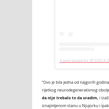
A post shared by JESSICA
"Ovo je bila jedna od najgorih godin
rijetkog neurodegenerativnog obolj
da nije trebalo to da uradim,
i izaš
iznajmljenom stanu u Njujorku i ipa