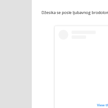
Džesika se posle ljubavnog brodolo
View t