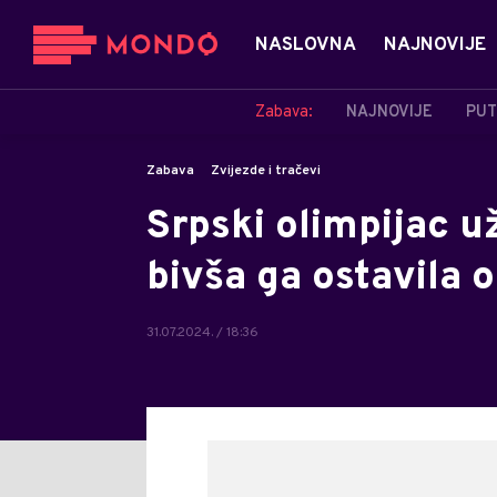
NASLOVNA
NAJNOVIJE
Zabava:
NAJNOVIJE
PUT
Zabava
Zvijezde i tračevi
Srpski olimpijac už
bivša ga ostavila
31.07.2024. / 18:36