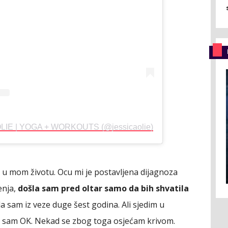
 OLIE | YOGA + WORKOUTS (@jessicaolie)
a u mom životu. Ocu mi je postavljena dijagnoza
enja,
došla sam pred oltar samo da bih shvatila
la sam iz veze duge šest godina. Ali sjedim u
k sam OK. Nekad se zbog toga osjećam krivom.