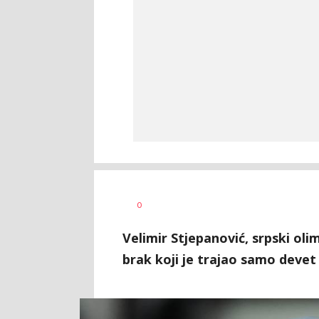
Dragana
AUTOR
0
Tomašević
Velimir Stjepanović, srpski oli
brak koji je trajao samo devet