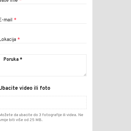
Vaše ime
*
E-mail
*
Lokacija
*
Ubacite video ili foto
Možete da ubacite do 3 fotografije ili videa. Ne
smije biti više od 25 MB.