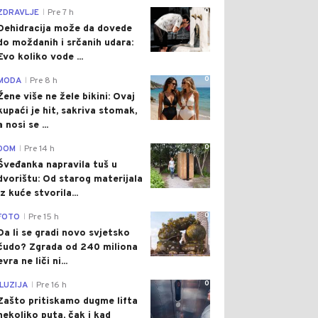
0
ZDRAVLJE
Pre 7 h
|
Dehidracija može da dovede
do moždanih i srčanih udara:
Evo koliko vode ...
0
MODA
Pre 8 h
|
Žene više ne žele bikini: Ovaj
kupaći je hit, sakriva stomak,
a nosi se ...
0
DOM
Pre 14 h
|
Šveđanka napravila tuš u
dvorištu: Od starog materijala
iz kuće stvorila...
0
FOTO
Pre 15 h
|
Da li se gradi novo svjetsko
čudo? Zgrada od 240 miliona
evra ne liči ni...
0
ILUZIJA
Pre 16 h
|
Zašto pritiskamo dugme lifta
nekoliko puta, čak i kad