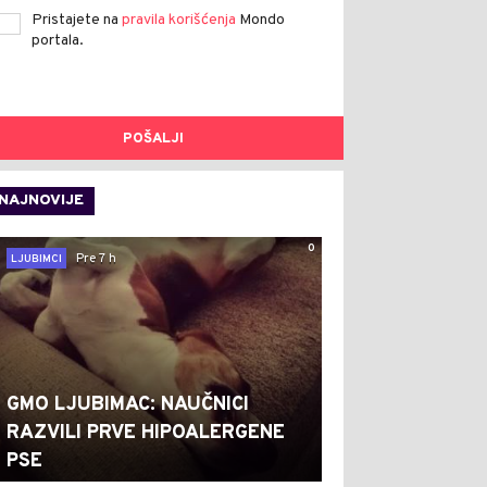
Pristajete na
pravila korišćenja
Mondo
portala.
POŠALJI
NAJNOVIJE
0
Pre 7 h
LJUBIMCI
GMO LJUBIMAC: NAUČNICI
RAZVILI PRVE HIPOALERGENE
PSE