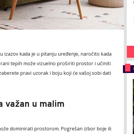
ju izazov kada je u pitanju uređenje, naročito kada
ani tepih može vizuelno proširiti prostor i učiniti
izaberete pravi uzorak i boju koji će vašoj sobi dati
ha važan u malim
 može dominirati prostorom. Pogrešan izbor boje ili