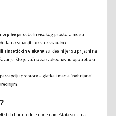
e tepihe
jer debeli i visokog prostora mogu
dodatno smanjiti prostor vizuelno.
li sintetičkih vlakana
su idealni jer su prijatni na
 održavanje, što je važno za svakodnevnu upotrebu u
percepciju prostora – glatke i manje "nabrijane"
urednijim.
h?
liki
da bar prednje noge nameštaja stoje na