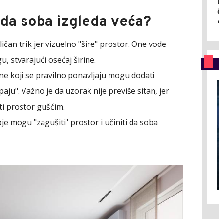
 da soba izgleda veća?
ičan trik jer vizuelno "šire" prostor. One vode
, stvarajući osećaj širine.
ine koji se pravilno ponavljaju mogu dodati
aju". Važno je da uzorak nije previše sitan, jer
iti prostor gušćim.
je mogu "zagušiti" prostor i učiniti da soba