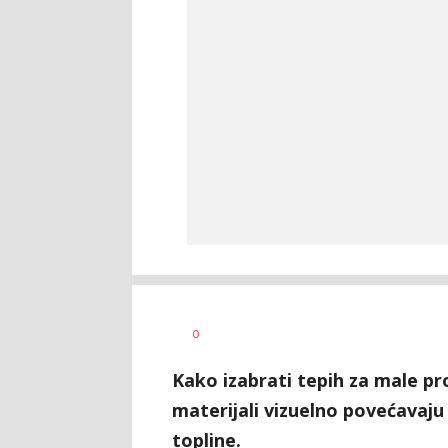
Radmila
AUTOR
0
Ilić
Kako izabrati tepih za male pro
materijali vizuelno povećavaju 
topline.