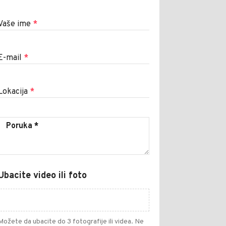
Vaše ime
*
E-mail
*
Lokacija
*
Ubacite video ili foto
Možete da ubacite do 3 fotografije ili videa. Ne