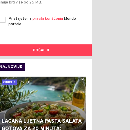
smije biti više od 25 MB.
Pristajete na
pravila korišćenja
Mondo
portala.
POŠALJI
NAJNOVIJE
0
Pre 7 h
KUHINJA
LAGANA LJETNA PASTA SALATA
GOTOVA ZA 20 MINUTA: