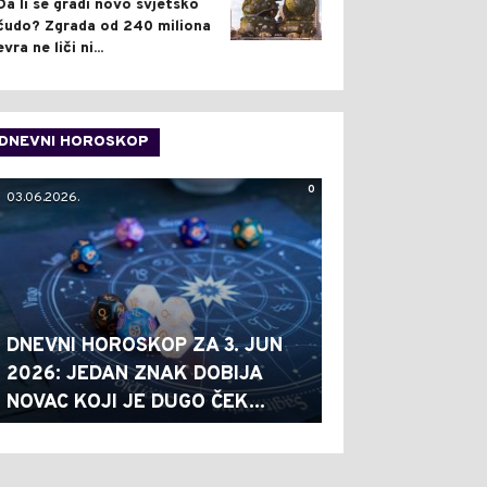
Da li se gradi novo svjetsko
čudo? Zgrada od 240 miliona
evra ne liči ni...
DNEVNI HOROSKOP
0
03.06.2026.
DNEVNI HOROSKOP ZA 3. JUN
2026: JEDAN ZNAK DOBIJA
NOVAC KOJI JE DUGO ČEK...