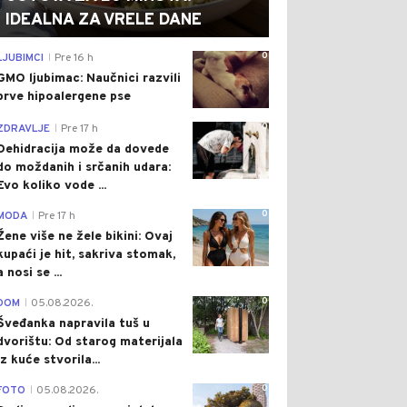
IDEALNA ZA VRELE DANE
0
LJUBIMCI
Pre 16 h
|
GMO ljubimac: Naučnici razvili
prve hipoalergene pse
0
ZDRAVLJE
Pre 17 h
|
Dehidracija može da dovede
do moždanih i srčanih udara:
Evo koliko vode ...
0
MODA
Pre 17 h
|
Žene više ne žele bikini: Ovaj
kupaći je hit, sakriva stomak,
a nosi se ...
0
DOM
05.08.2026.
|
Šveđanka napravila tuš u
dvorištu: Od starog materijala
iz kuće stvorila...
0
FOTO
05.08.2026.
|