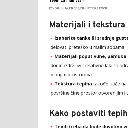
Tepih za mali stan
IZVOR: ILIJA ERCEG/SHUTTERSTOCK
Materijali i tekstura
Izaberite tanke ili srednje gust
delovati preteško u malim sobama i 
Materijali poput vune, pamuka i
dodir, izdržljivi i relativno laki za
manjim prostorima.
Tekstura tepiha
takođe utiče na 
površine čine prostor otvorenijim i 
Kako postaviti tepi
Tepih treba da bude dovoljno ve