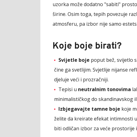
uzorka može dodatno "sabiti" prostor
širine. Osim toga, tepih povezuje razl
atmosferu, pa izbor nije samo estetsk
Koje boje birati?
Svijetle boje
poput bež, svijetlo s
čine ga svetlijim. Svjetlije nijanse r
djeluje veći i prozračniji.
Tepisi u
neutralnim tonovima
la
minimalističkog do skandinavskog ili
Izbjegavajte tamne boje
koje mo
želite da kreirate efekat intimnosti
biti odličan izbor za veće prostorije i