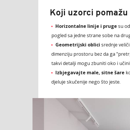
Koji uzorci pomažu
Horizontalne linije i pruge
su odl
pogled sa jedne strane sobe na drugu
Geometrijski oblici
srednje velič
dimenziju prostoru bez da ga "pretrp
takvi detalji mogu zbuniti oko i učin
Izbjegavajte male, sitne šare
ko
djeluje skučenije nego što jeste.