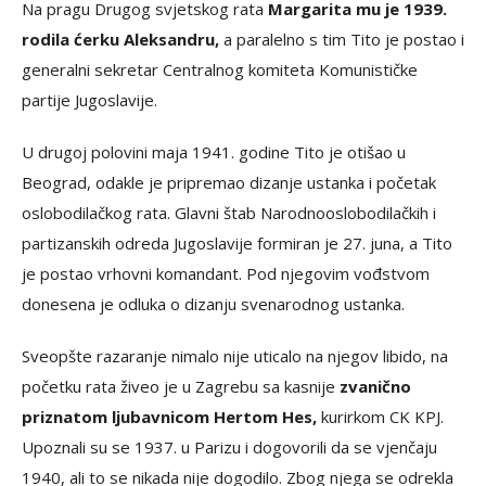
Na pragu Drugog svjetskog rata
Margarita mu je 1939.
rodila ćerku Aleksandru,
a paralelno s tim Tito je postao i
generalni sekretar Centralnog komiteta Komunističke
partije Jugoslavije.
U drugoj polovini maja 1941. godine Tito je otišao u
Beograd, odakle je pripremao dizanje ustanka i početak
oslobodilačkog rata. Glavni štab Narodnooslobodilačkih i
partizanskih odreda Jugoslavije formiran je 27. juna, a Tito
je postao vrhovni komandant. Pod njegovim vođstvom
donesena je odluka o dizanju svenarodnog ustanka.
Sveopšte razaranje nimalo nije uticalo na njegov libido, na
početku rata živeo je u Zagrebu sa kasnije
zvanično
priznatom ljubavnicom Hertom Hes,
kurirkom CK KPJ.
Upoznali su se 1937. u Parizu i dogovorili da se vjenčaju
1940, ali to se nikada nije dogodilo. Zbog njega se odrekla