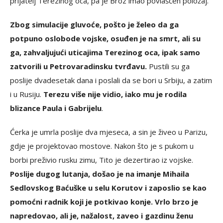
prijatelj Terezinog oca, pa je Broz imao povlašćen položaj.
Zbog simulacije gluvoće, pošto je želeo da ga
potpuno oslobode vojske, osuđen je na smrt, ali su
ga, zahvaljujući uticajima Terezinog oca, ipak samo
zatvorili u Petrovaradinsku tvrđavu.
Pustili su ga
poslije dvadesetak dana i poslali da se bori u Srbiju, a zatim
i u Rusiju.
Terezu više nije vidio, iako mu je rodila
blizance Paula i Gabrijelu
.
Ćerka je umrla poslije dva mjeseca, a sin je živeo u Parizu,
gdje je projektovao mostove. Nakon što je s pukom u
borbi preživio rusku zimu, Tito je dezertirao iz vojske.
Poslije dugog lutanja, došao je na imanje Mihaila
Sedlovskog Baćuške u selu Korutov i zaposlio se kao
pomoćni radnik koji je potkivao konje. Vrlo brzo je
napredovao, ali je, nažalost, zaveo i gazdinu ženu