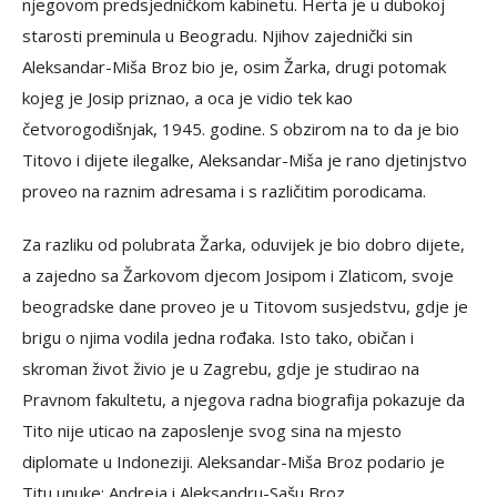
njegovom predsjedničkom kabinetu. Herta je u dubokoj
starosti preminula u Beogradu. Njihov zajednički sin
Aleksandar-Miša Broz bio je, osim Žarka, drugi potomak
kojeg je Josip priznao, a oca je vidio tek kao
četvorogodišnjak, 1945. godine. S obzirom na to da je bio
Titovo i dijete ilegalke, Aleksandar-Miša je rano djetinjstvo
proveo na raznim adresama i s različitim porodicama.
Za razliku od polubrata Žarka, oduvijek je bio dobro dijete,
a zajedno sa Žarkovom djecom Josipom i Zlaticom, svoje
beogradske dane proveo je u Titovom susjedstvu, gdje je
brigu o njima vodila jedna rođaka. Isto tako, običan i
skroman život živio je u Zagrebu, gdje je studirao na
Pravnom fakultetu, a njegova radna biografija pokazuje da
Tito nije uticao na zaposlenje svog sina na mjesto
diplomate u Indoneziji. Aleksandar-Miša Broz podario je
Titu unuke: Andreja i Aleksandru-Sašu Broz.