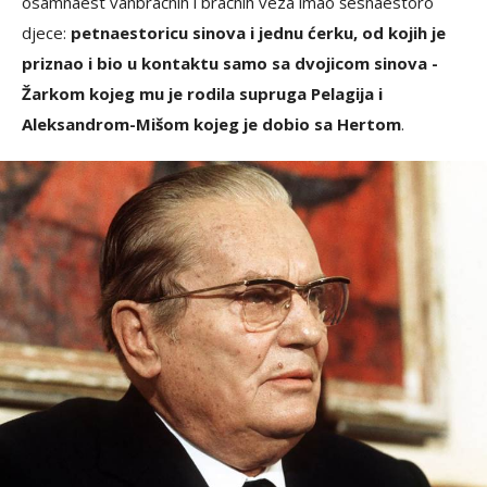
osamnaest vanbračnih i bračnih veza imao šesnaestoro
djece:
petnaestoricu sinova i jednu ćerku, od kojih je
priznao i bio u kontaktu samo sa dvojicom sinova -
Žarkom kojeg mu je rodila supruga Pelagija i
Aleksandrom-Mišom kojeg je dobio sa Hertom
.