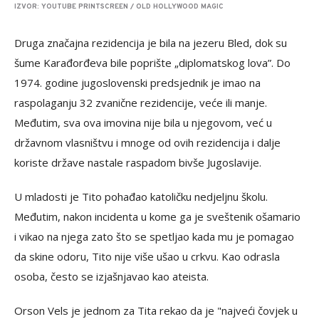
IZVOR: YOUTUBE PRINTSCREEN / OLD HOLLYWOOD MAGIC
Druga značajna rezidencija je bila na jezeru Bled, dok su
šume Karađorđeva bile poprište „diplomatskog lova”. Do
1974. godine jugoslovenski predsjednik je imao na
raspolaganju 32 zvanične rezidencije, veće ili manje.
Međutim, sva ova imovina nije bila u njegovom, već u
državnom vlasništvu i mnoge od ovih rezidencija i dalje
koriste države nastale raspadom bivše Jugoslavije.
U mladosti je Tito pohađao katoličku nedjeljnu školu.
Međutim, nakon incidenta u kome ga je sveštenik ošamario
i vikao na njega zato što se spetljao kada mu je pomagao
da skine odoru, Tito nije više ušao u crkvu. Kao odrasla
osoba, često se izjašnjavao kao ateista.
Orson Vels je jednom za Tita rekao da je "najveći čovjek u