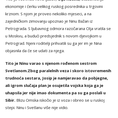
ekonomije i ćerku velikog ruskog posrednika u trgovini
krznom. S njom je proveo nekoliko mjeseci, a na
zajedničkom zimovanju upoznao je Ninu Bažan iz
Petrograda. S ljubavnog odmora razočarana Olja vratila se
u Moskvu, a budući predsjednik s novom djevojkom u
Petrograd. Njeni roditelji prihvatili su ga jer im je Nina
objasnila da će se udati za njega.
Tito je Ninu varao s njenom rođenom sestrom
Svetlanom.
Zbog paralelnih veza i skoro istovremenih
trudnoća sestara, Josip je namjeravao da pobjegne,
ali igrom slučaja plan je osujetila vojska koja ga je
uhapsila jer nije imao dokumenta pa su ga poslali u
Sibir.
Blizu Omska iskočio je iz voza i obreo se u ruskoj
stepi. Ninu i Svetlanu više nije vidio.