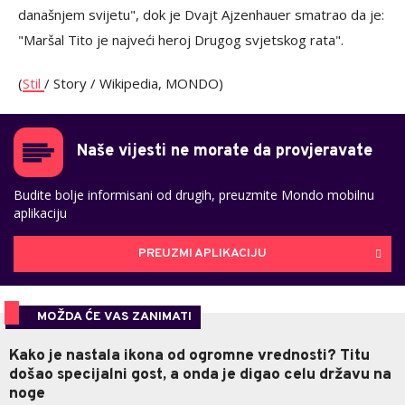
današnjem svijetu", dok je Dvajt Ajzenhauer smatrao da je:
"Maršal Tito je najveći heroj Drugog svjetskog rata".
(
Stil
/ Story / Wikipedia, MONDO)
Naše vijesti ne morate da provjeravate
Budite bolje informisani od drugih, preuzmite Mondo mobilnu
aplikaciju
PREUZMI APLIKACIJU
MOŽDA ĆE VAS ZANIMATI
Kako je nastala ikona od ogromne vrednosti? Titu
došao specijalni gost, a onda je digao celu državu na
noge