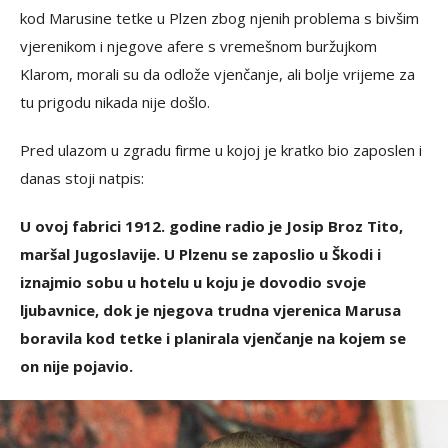
kod Marusine tetke u Plzen zbog njenih problema s bivšim
vjerenikom i njegove afere s vremešnom buržujkom
Klarom, morali su da odlože vjenčanje, ali bolje vrijeme za
tu prigodu nikada nije došlo.
Pred ulazom u zgradu firme u kojoj je kratko bio zaposlen i
danas stoji natpis:
U ovoj fabrici 1912. godine radio je Josip Broz Tito,
maršal Jugoslavije. U Plzenu se zaposlio u Škodi i
iznajmio sobu u hotelu u koju je dovodio svoje
ljubavnice, dok je njegova trudna vjerenica Marusa
boravila kod tetke i planirala vjenčanje na kojem se
on nije pojavio.