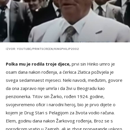
IZVOR: YOUTUBE/PRINTSCREEN/KINGPHILIP2002
Polka mu je rodila troje djece,
prvi sin Hinko umro je
osam dana nakon rođenja, a ćerkica Zlatica poživjela je
svega sedamnaest mjeseci. Neki navodi, međutim, govore
da ona zapravo nije umrla i da živi u Beogradu kao
penzionerka. Titov sin Žarko, rođen 1924. godine,
svojevremeno oficir i narodni heroj, bio je prvo dijete o
kojem je Drug Stari s Pelagijom za života vodio računa.
Elem, godinu dana nakon Žarkovog rođenja, Broz se s
porodicom vratio u Zagreb, ali je zbog propagande uskoro