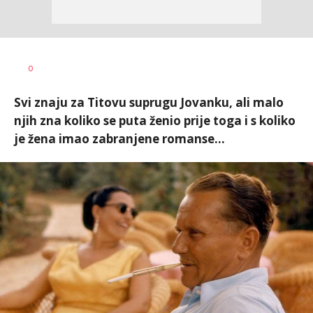
Vesna
AUTOR
0
Kerkez
Svi znaju za Titovu suprugu Jovanku, ali malo
njih zna koliko se puta ženio prije toga i s koliko
je žena imao zabranjene romanse...