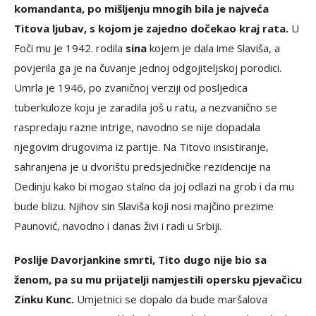
komandanta, po mišljenju mnogih bila je najveća
Titova ljubav, s kojom je zajedno dočekao kraj rata.
U
Foči mu je 1942. rodila
sina
kojem je dala ime Slaviša, a
povjerila ga je na čuvanje jednoj odgojiteljskoj porodici.
Umrla je 1946, po zvaničnoj verziji od posljedica
tuberkuloze koju je zaradila još u ratu, a nezvanično se
raspredaju razne intrige, navodno se nije dopadala
njegovim drugovima iz partije. Na Titovo insistiranje,
sahranjena je u dvorištu predsjedničke rezidencije na
Dedinju kako bi mogao stalno da joj odlazi na grob i da mu
bude blizu. Njihov sin Slaviša koji nosi majčino prezime
Paunović, navodno i danas živi i radi u Srbiji.
Poslije Davorjankine smrti, Tito dugo nije bio sa
ženom, pa su mu prijatelji namjestili opersku pjevačicu
Zinku Kunc.
Umjetnici se dopalo da bude maršalova