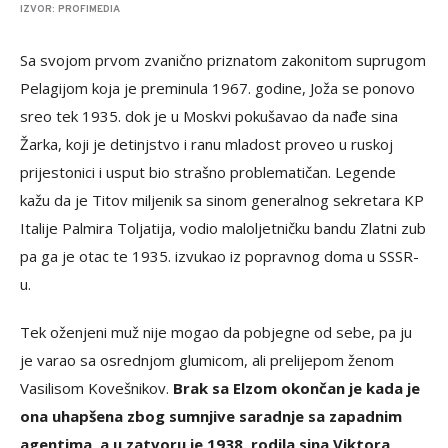
IZVOR: PROFIMEDIA
Sa svojom prvom zvanično priznatom zakonitom suprugom
Pelagijom koja je preminula 1967. godine, Joža se ponovo
sreo tek 1935. dok je u Moskvi pokušavao da nađe sina
Žarka, koji je detinjstvo i ranu mladost proveo u ruskoj
prijestonici i usput bio strašno problematičan. Legende
kažu da je Titov miljenik sa sinom generalnog sekretara KP
Italije Palmira Toljatija, vodio maloljetničku bandu Zlatni zub
pa ga je otac te 1935. izvukao iz popravnog doma u SSSR-
u.
Tek oženjeni muž nije mogao da pobjegne od sebe, pa ju
je varao sa osrednjom glumicom, ali prelijepom ženom
Vasilisom Kovešnikov.
Brak sa Elzom okončan je kada je
ona uhapšena zbog sumnjive saradnje sa zapadnim
agentima, a u zatvoru je 1938. rodila sina Viktora,