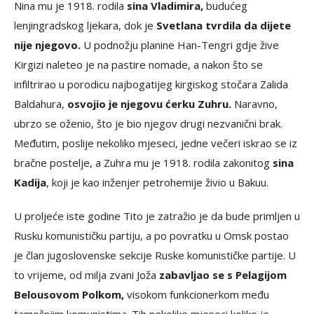
Nina mu je 1918. rodila
sina Vladimira,
budućeg
lenjingradskog ljekara, dok je
Svetlana tvrdila da dijete
nije njegovo.
U podnožju planine Han-Tengri gdje žive
Kirgizi naleteo je na pastire nomade, a nakon što se
infiltrirao u porodicu najbogatijeg kirgiskog stočara Zalida
Baldahura,
osvojio je njegovu ćerku Zuhru.
Naravno,
ubrzo se oženio, što je bio njegov drugi nezvanični brak.
Međutim, poslije nekoliko mjeseci, jedne večeri iskrao se iz
bračne postelje, a Zuhra mu je 1918. rodila zakonitog
sina
Kadija
, koji je kao inženjer petrohemije živio u Bakuu.
U proljeće iste godine Tito je zatražio je da bude primljen u
Rusku komunističku partiju, a po povratku u Omsk postao
je član jugoslovenske sekcije Ruske komunističke partije. U
to vrijeme, od milja zvani Joža
zabavljao se s Pelagijom
Belousovom Polkom,
visokom funkcionerkom među
tamošnjim komunistima. Tih nekoliko mjeseci koliko je