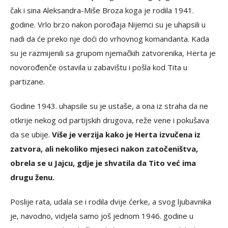
čak i sina Aleksandra-Miše Broza koga je rodila 1941.
godine. Vrlo brzo nakon porođaja Nijemci su je uhapsili u
nadi da će preko nje doći do vrhovnog komandanta. Kada
su je razmijenili sa grupom njemačkih zatvorenika, Herta je
novorođenče ostavila u zabavištu i pošla kod Tita u
partizane.
Godine 1943. uhapsile su je ustaše, a ona iz straha da ne
otkrije nekog od partijskih drugova, reže vene i pokušava
da se ubije.
Više je verzija kako je Herta izvučena iz
zatvora, ali nekoliko mjeseci nakon zatočeništva,
obrela se u Jajcu, gdje je shvatila da Tito već ima
drugu ženu.
Poslije rata, udala se i rodila dvije ćerke, a svog ljubavnika
je, navodno, vidjela samo još jednom 1946. godine u