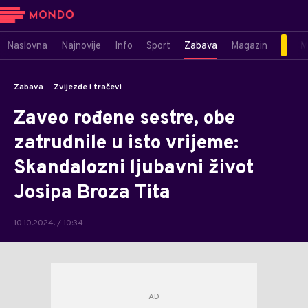
Naslovna
Najnovije
Info
Sport
Zabava
Magazin
M
Zabava
Zvijezde i tračevi
Zaveo rođene sestre, obe
zatrudnile u isto vrijeme:
Skandalozni ljubavni život
Josipa Broza Tita
10.10.2024. / 10:34