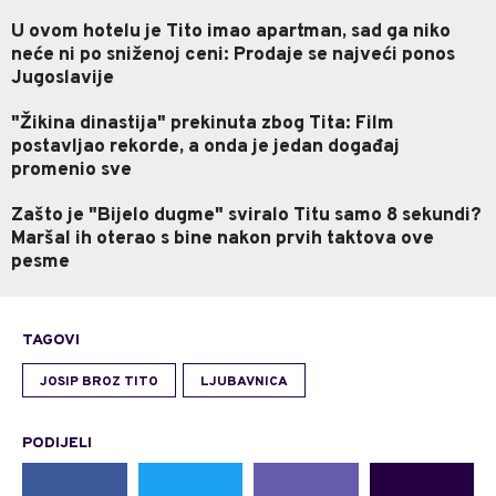
U ovom hotelu je Tito imao apartman, sad ga niko
neće ni po sniženoj ceni: Prodaje se najveći ponos
Jugoslavije
"Žikina dinastija" prekinuta zbog Tita: Film
postavljao rekorde, a onda je jedan događaj
promenio sve
Zašto je "Bijelo dugme" sviralo Titu samo 8 sekundi?
Maršal ih oterao s bine nakon prvih taktova ove
pesme
TAGOVI
JOSIP BROZ TITO
LJUBAVNICA
PODIJELI