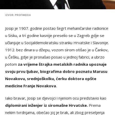
IZVOR: PROFIMEDIA
Josip je 1907. godine postao šegrt mehaničarske radionice
u Sisku, a tri godine kasnije preselio se u Zagreb gdje se
učlanjuje u Socijaldemokratsku stranku Hrvatske i Slavonije.
1912. bez dinara u džepu, vozom sirom otišao je u Čankov,
u Češku, gdje je pronašao posao u jednoj fabrici, a ubrzo
potom
za vrijeme štrajka metalskih radnika upoznaje
svoju prvu ljubav, biografima dobro poznatu Marusu
Novakovu, srednjoškolku, ćerku doktora opšte
medicine Franje Novakova
.
Iako bravar, Josip se djevojci i njenom ocu predstavio kao
diplomirani inženjer iz siromašne Hrvatske.
Prema
nekim tvrdnjama, obećao joj je brak, ali zbog preseljenja