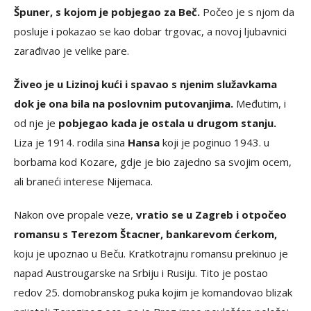
Špuner, s kojom je pobjegao za Beč.
Počeo je s njom da
posluje i pokazao se kao dobar trgovac, a novoj ljubavnici
zarađivao je velike pare.
Živeo je u Lizinoj kući i spavao s njenim služavkama
dok je ona bila na poslovnim putovanjima.
Međutim, i
od nje je
pobjegao kada je ostala u drugom stanju.
Liza je 1914. rodila sina
Hansa
koji je poginuo 1943. u
borbama kod Kozare, gdje je bio zajedno sa svojim ocem,
ali braneći interese Nijemaca.
Nakon ove propale veze,
vratio se u Zagreb i otpočeo
romansu s Terezom Štacner, bankarevom ćerkom,
koju je upoznao u Beču. Kratkotrajnu romansu prekinuo je
napad Austrougarske na Srbiju i Rusiju. Tito je postao
redov 25. domobranskog puka kojim je komandovao blizak