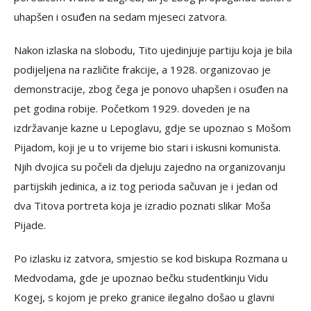
uhapšen i osuđen na sedam mjeseci zatvora.
Nakon izlaska na slobodu, Tito ujedinjuje partiju koja je bila
podijeljena na različite frakcije, a 1928. organizovao je
demonstracije, zbog čega je ponovo uhapšen i osuđen na
pet godina robije. Početkom 1929. doveden je na
izdržavanje kazne u Lepoglavu, gdje se upoznao s Mošom
Pijadom, koji je u to vrijeme bio stari i iskusni komunista.
Njih dvojica su počeli da djeluju zajedno na organizovanju
partijskih jedinica, a iz tog perioda sačuvan je i jedan od
dva Titova portreta koja je izradio poznati slikar Moša
Pijade.
Po izlasku iz zatvora, smjestio se kod biskupa Rozmana u
Medvodama, gde je upoznao bečku studentkinju Vidu
Kogej, s kojom je preko granice ilegalno došao u glavni