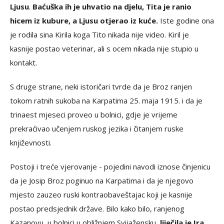
Ljusu
.
Baćuška ih je uhvatio na djelu, Tita je ranio
hicem iz kubure, a Ljusu otjerao iz kuće.
Iste godine ona
je rodila sina Kirila koga Tito nikada nije video. Kiril je
kasnije postao veterinar, ali s ocem nikada nije stupio u
kontakt.
S druge strane, neki istoričari tvrde da je Broz ranjen
tokom ratnih sukoba na Karpatima 25. maja 1915. i da je
trinaest mjeseci proveo u bolnici, gdje je vrijeme
prekraćivao učenjem ruskog jezika i čitanjem ruske
književnosti.
Postoji i treće vjerovanje - pojedini navodi iznose činjenicu
da je Josip Broz poginuo na Karpatima i da je njegovo
mjesto zauzeo ruski kontraobaveštajac koji je kasnije
postao predsjednik države. Bilo kako bilo, ranjenog
Kazanovu, u bolnici u obližnjem Svijažensku,
liječila je Ira