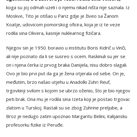
koga su joj odmah uzeli i o njemu nikad ništa nije saznala. Iz
Moskve, Tito je otišao u Pariz gdje je živeo sa Žanom
Koatje, udovicom pomorskog oficira, koja je iz te veze
rodila sina Olivera, kasnije nuklearnog fizičara.
Njegov sin je 1950. boravio u institutu Boris Kidrič u Vinči,
ali nije poznato da li se susreo s ocem. Raskinuli su jer se
on i njena ćerka iz prvog braka Danijela, nisu dobro slagali.
Ovo je bio prvi put da ga je žena otjerala od sebe. On je,
međutim, brzo našao utjehu u Anadolki Zuhri Reuf,
trgovkinji svilom s kojom se ubrzo oženio, što je bio njegov
peti brak. Ona mu je rodila sina Izeta koji je postao trgovac
zlatom u Turskoj. Rastali su se zbog Zuhrine preljube, a
Broz je nedugo zatim upoznao Margaritu Belini, italijansku
profesorku fizike iz Peruđe.