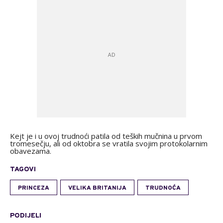
Kejt je i u ovoj trudnoći patila od teških mučnina u prvom
tromesečju, ali od oktobra se vratila svojim protokolarnim
obavezama.
TAGOVI
PRINCEZA
VELIKA BRITANIJA
TRUDNOĆA
PODIJELI