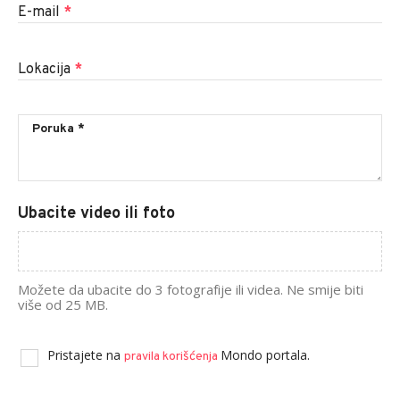
E-mail
*
Lokacija
*
Ubacite video ili foto
Možete da ubacite do 3 fotografije ili videa. Ne smije biti
više od 25 MB.
Pristajete na
Mondo portala.
pravila korišćenja