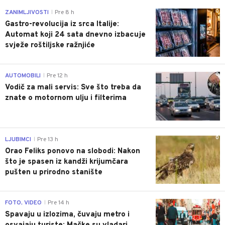
0
ZANIMLJIVOSTI
Pre 8 h
|
Gastro-revolucija iz srca Italije:
Automat koji 24 sata dnevno izbacuje
svježe roštiljske ražnjiće
0
AUTOMOBILI
Pre 12 h
|
Vodič za mali servis: Sve što treba da
znate o motornom ulju i filterima
0
LJUBIMCI
Pre 13 h
|
Orao Feliks ponovo na slobodi: Nakon
što je spasen iz kandži krijumčara
pušten u prirodno stanište
0
FOTO, VIDEO
Pre 14 h
|
Spavaju u izlozima, čuvaju metro i