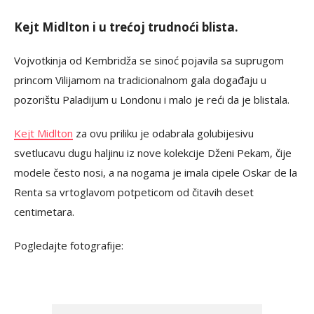
Kejt Midlton i u trećoj trudnoći blista.
Vojvotkinja od Kembridža se sinoć pojavila sa suprugom
princom Vilijamom na tradicionalnom gala događaju u
pozorištu Paladijum u Londonu i malo je reći da je blistala.
Kejt Midlton
za ovu priliku je odabrala golubijesivu
svetlucavu dugu haljinu iz nove kolekcije Dženi Pekam, čije
modele često nosi, a na nogama je imala cipele Oskar de la
Renta sa vrtoglavom potpeticom od čitavih deset
centimetara.
Pogledajte fotografije: