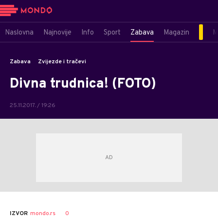
Naslovna
Najnovije
Info
Sport
Zabava
Magazin
M
Zabava
Zvijezde i tračevi
Divna trudnica! (FOTO)
25.11.2017. / 19:26
0
IZVOR
mondo.rs