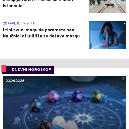
osvajaju turiste: Mačke su vladari
Istanbula
0
ZDRAVLJE
Pre 17 h
|
I tihi zvuci mogu da poremete san:
Naučnici otkrili šta se dešava mozgu
DNEVNI HOROSKOP
0
03.06.2026.