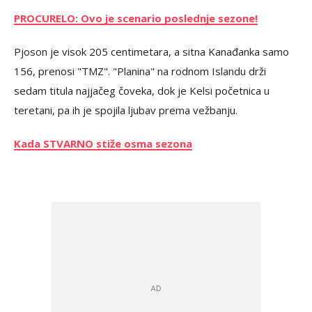
PROCURELO: Ovo je scenario poslednje sezone!
Pjoson je visok 205 centimetara, a sitna Kanađanka samo
156, prenosi "TMZ". "Planina" na rodnom Islandu drži
sedam titula najjačeg čoveka, dok je Kelsi početnica u
teretani, pa ih je spojila ljubav prema vežbanju.
Kada STVARNO stiže osma sezona