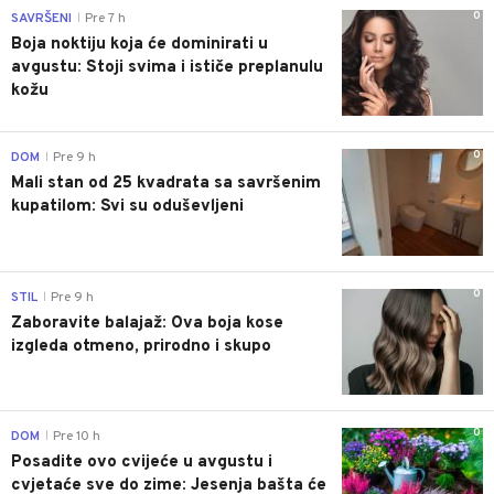
0
SAVRŠENI
Pre 7 h
|
Boja noktiju koja će dominirati u
avgustu: Stoji svima i ističe preplanulu
kožu
0
DOM
Pre 9 h
|
Mali stan od 25 kvadrata sa savršenim
kupatilom: Svi su oduševljeni
0
STIL
Pre 9 h
|
Zaboravite balajaž: Ova boja kose
izgleda otmeno, prirodno i skupo
0
DOM
Pre 10 h
|
Posadite ovo cvijeće u avgustu i
cvjetaće sve do zime: Jesenja bašta će