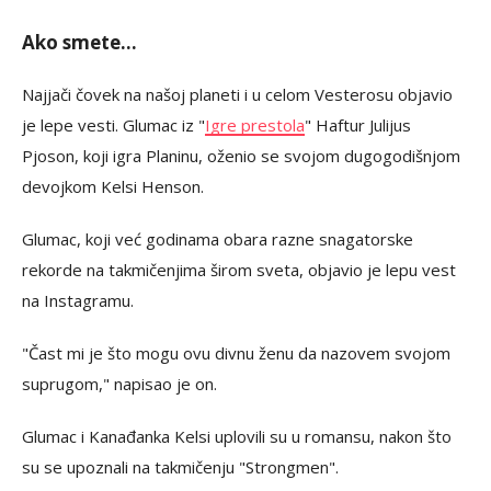
Ako smete...
Najjači čovek na našoj planeti i u celom Vesterosu objavio
je lepe vesti. Glumac iz "
Igre prestola
" Haftur Julijus
Pjoson, koji igra Planinu, oženio se svojom dugogodišnjom
devojkom Kelsi Henson.
Glumac, koji već godinama obara razne snagatorske
rekorde na takmičenjima širom sveta, objavio je lepu vest
na Instagramu.
"Čast mi je što mogu ovu divnu ženu da nazovem svojom
suprugom," napisao je on.
Glumac i Kanađanka Kelsi uplovili su u romansu, nakon što
su se upoznali na takmičenju "Strongmen".