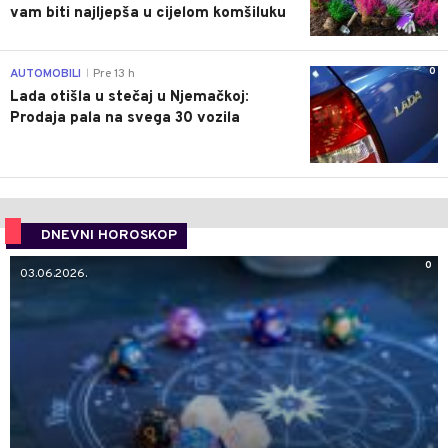
vam biti najljepša u cijelom komšiluku
0
AUTOMOBILI
Pre 13 h
|
Lada otišla u stečaj u Njemačkoj:
Prodaja pala na svega 30 vozila
DNEVNI HOROSKOP
0
03.06.2026.