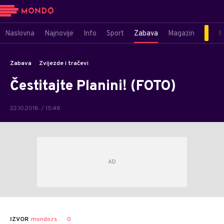
Naslovna
Najnovije
Info
Sport
Zabava
Magazin
M
Zabava
Zvijezde i tračevi
Čestitajte Planini! (FOTO)
22.10.2018. / 15:48
0
IZVOR
mondo.rs