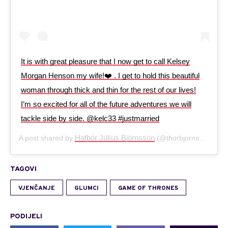
It is with great pleasure that I now get to call Kelsey
Morgan Henson my wife!❤️ . I get to hold this beautiful
woman through thick and thin for the rest of our lives!
I’m so excited for all of the future adventures we will
tackle side by side. @kelc33 #justmarried
Hafþór Júlíus Björnsson
A post shared by
(@thorbjornsson) on
TAGOVI
VJENČANJE
GLUMCI
GAME OF THRONES
PODIJELI