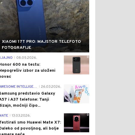
XIAOMI 17T PRO: MAJSTOR TELEFOTO
FOTOGRAFIJE
0
SJAJNO
08.05.2026.
|
Honor 600 na testu:
Nepogrešiv izbor za uloženi
novac
0
AWESOME INTELLIGENCE
26.03.2026.
|
Samsung predstavio Galaxy
A57 i A37 telefone: Tanji
dizajn, moćniji čipo...
0
MATE
13.03.2026.
|
Testirali smo Huawei Mate X7:
Daleko od povoljnog, ali bolje
kamere neće...