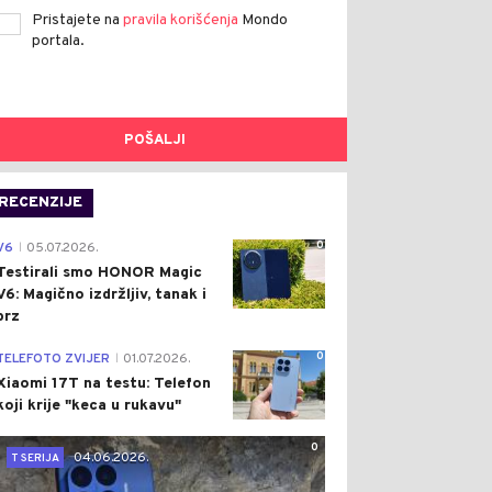
Pristajete na
pravila korišćenja
Mondo
portala.
POŠALJI
RECENZIJE
0
V6
05.07.2026.
|
Testirali smo HONOR Magic
V6: Magično izdržljiv, tanak i
brz
0
TELEFOTO ZVIJER
01.07.2026.
|
Xiaomi 17T na testu: Telefon
koji krije "keca u rukavu"
0
04.06.2026.
T SERIJA