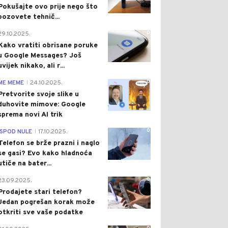
Pokušajte ovo prije nego što
pozovete tehnič...
0
29.10.2025.
Kako vratiti obrisane poruke
u Google Messages? Još
uvijek nikako, ali r...
0
ME MEME
24.10.2025.
|
Pretvorite svoje slike u
duhovite mimove: Google
sprema novi AI trik
0
ISPOD NULE
17.10.2025.
|
Telefon se brže prazni i naglo
se gasi? Evo kako hladnoća
utiče na bater...
0
23.09.2025.
Prodajete stari telefon?
Jedan pogrešan korak može
otkriti sve vaše podatke