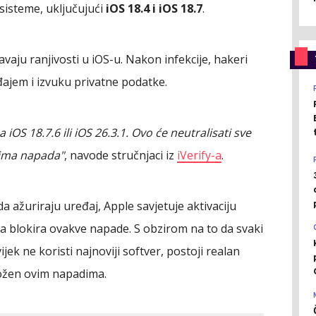
 sisteme, uključujući
iOS 18.4 i iOS 18.7
.
vaju ranjivosti u iOS-u. Nakon infekcije, hakeri
jem i izvuku privatne podatke.
OS 18.7.6 ili iOS 26.3.1. Ovo će neutralisati sve
ncima napada"
, navode stručnjaci iz
iVerify-a
.
da ažuriraju uređaj, Apple savjetuje aktivaciju
a blokira ovakve napade. S obzirom na to da svaki
ijek ne koristi najnoviji softver, postoji realan
zložen ovim napadima.