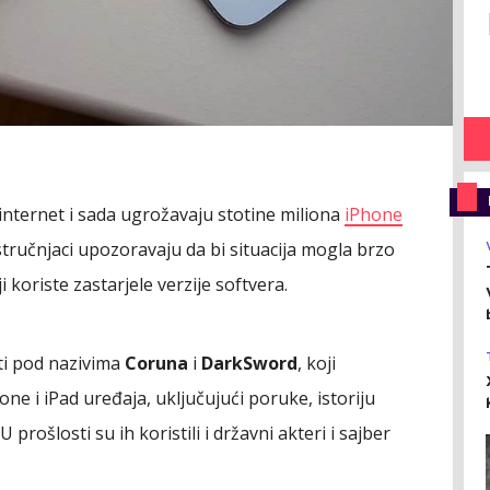
 internet i sada ugrožavaju stotine miliona
iPhone
stručnjaci upozoravaju da bi situacija mogla brzo
 koriste zastarjele verzije softvera.
ti pod nazivima
Coruna
i
DarkSword
, koji
 i iPad uređaja, uključujući poruke, istoriju
U prošlosti su ih koristili i državni akteri i sajber