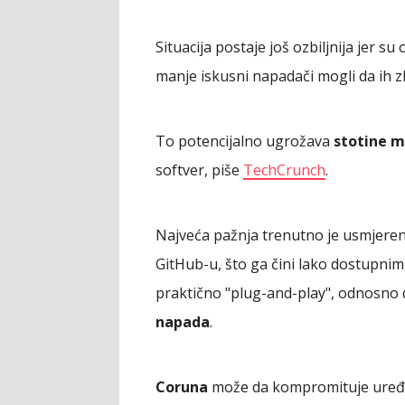
Situacija postaje još ozbiljnija jer su 
manje iskusni napadači mogli da ih 
To potencijalno ugrožava
stotine m
softver, piše
TechCrunch
.
Najveća pažnja trenutno je usmjere
GitHub-u, što ga čini lako dostupnim
praktično "plug-and-play", odnosno 
napada
.
Coruna
može da kompromituje uređaj