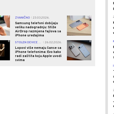
0
0
ZVANIČNO
23.03.2026.
|
Samsung telefoni dobijaju
veliku nadogradnju: Stiže
AirDrop razmjena fajlova sa
iPhone uređajima
0
0
STOLEN DEVICE PROTECTION
26.02.2026.
|
Lopovi više nemaju šanse sa
iPhone telefonima: Evo kako
radi zaštita koju Apple uvodi
svima