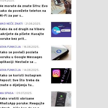
0
01.09.2025.
Ne morate da znate šifru: Evo
kako da povežete telefon na
Wi-Fi za par s...
0
NIKO NEĆE ZNATI
21.08.2025.
|
Kako da od drugih na Viberu
sakrijete da pišete: Kucajte
poruke bez prit...
0
NOVA FUNKCIJA
18.08.2025.
|
Kako se povlači poslata
poruku u Google Messages
aplikaciji: Nestaće sa ...
0
NOVA FUNKCIJA
14.08.2025.
|
Kako se koristi Instagram
Repost: Sve što treba da
znate o dijeljenju tu...
0
IMA SPASA
09.07.2025.
|
Kako vratiti obrisane
WhatsApp poruke: Reagujte