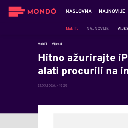
NASLOVNA
NAJNOVIJE
MobIT:
NAJNOVIJE
VIJE
MobIT
Vijesti
Hitno ažurirajte i
alati procurili na 
27.03.2026. / 18:28