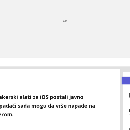
kerski alati za iOS postali javno
napadači sada mogu da vrše napade na
erom.