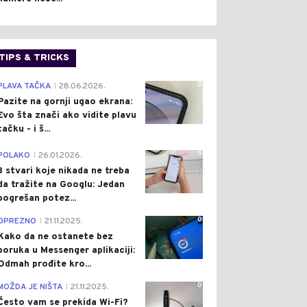
TIPS & TRICKS
0
PLAVA TAČKA
28.06.2026.
|
Pazite na gornji ugao ekrana:
Evo šta znači ako vidite plavu
tačku - i š...
0
POLAKO
26.01.2026.
|
3 stvari koje nikada ne treba
da tražite na Googlu: Jedan
pogrešan potez...
0
OPREZNO
21.11.2025.
|
Kako da ne ostanete bez
poruka u Messenger aplikaciji:
Odmah prođite kro...
0
MOŽDA JE NIŠTA
21.11.2025.
|
Često vam se prekida Wi-Fi?