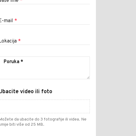
Vaše ime
*
E-mail
*
Lokacija
*
Ubacite video ili foto
Možete da ubacite do 3 fotografije ili videa. Ne
smije biti više od 25 MB.