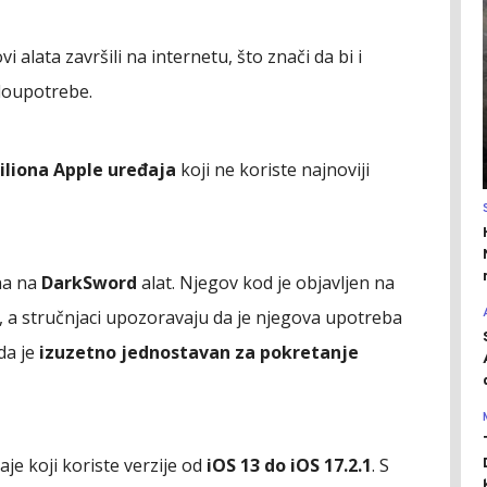
ovi alata završili na internetu, što znači da bi i
zloupotrebe.
iliona Apple uređaja
koji ne koriste najnoviji
na na
DarkSword
alat. Njegov kod je objavljen na
, a stručnjaci upozoravaju da je njegova upotreba
da je
izuzetno jednostavan za pokretanje
e koji koriste verzije od
iOS 13 do iOS 17.2.1
. S