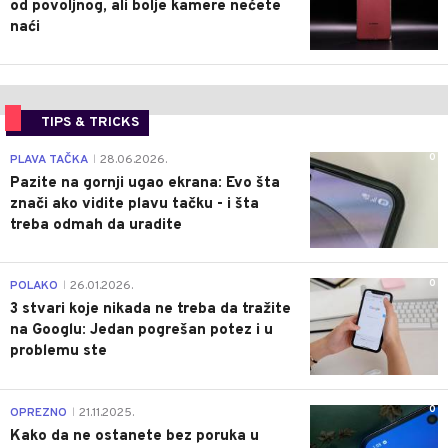
od povoljnog, ali bolje kamere nećete
naći
TIPS & TRICKS
0
PLAVA TAČKA
28.06.2026.
|
Pazite na gornji ugao ekrana: Evo šta
znači ako vidite plavu tačku - i šta
treba odmah da uradite
0
POLAKO
26.01.2026.
|
3 stvari koje nikada ne treba da tražite
na Googlu: Jedan pogrešan potez i u
problemu ste
0
OPREZNO
21.11.2025.
|
Kako da ne ostanete bez poruka u