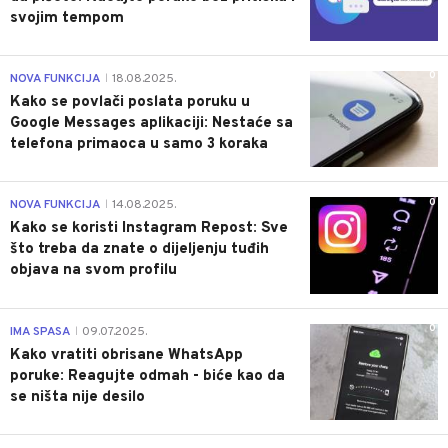
svojim tempom
0
NOVA FUNKCIJA
18.08.2025.
|
Kako se povlači poslata poruku u
Google Messages aplikaciji: Nestaće sa
telefona primaoca u samo 3 koraka
0
NOVA FUNKCIJA
14.08.2025.
|
Kako se koristi Instagram Repost: Sve
što treba da znate o dijeljenju tuđih
objava na svom profilu
0
IMA SPASA
09.07.2025.
|
Kako vratiti obrisane WhatsApp
poruke: Reagujte odmah - biće kao da
se ništa nije desilo