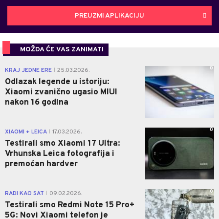
PREUZMI APLIKACIJU
MOŽDA ĆE VAS ZANIMATI
0
KRAJ JEDNE ERE
25.03.2026.
|
Odlazak legende u istoriju:
Xiaomi zvanično ugasio MIUI
nakon 16 godina
0
XIAOMI + LEICA
17.03.2026.
|
Testirali smo Xiaomi 17 Ultra:
Vrhunska Leica fotografija i
premoćan hardver
0
RADI KAO SAT
09.02.2026.
|
Testirali smo Redmi Note 15 Pro+
5G: Novi Xiaomi telefon je