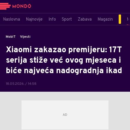
Naslovna
Najnovije
Info
Sport
Zabava
Magazin
M
MobIT
Vijesti
Xiaomi zakazao premijeru: 17T
serija stiže već ovog mjeseca i
biće najveća nadogradnja ikad
18.05.2026. / 14:58