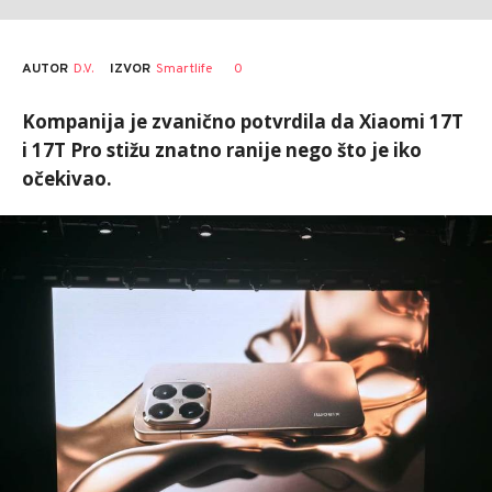
AUTOR
D.V.
0
IZVOR
Smartlife
Kompanija je zvanično potvrdila da Xiaomi 17T
i 17T Pro stižu znatno ranije nego što je iko
očekivao.