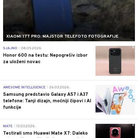
XIAOMI 17T PRO: MAJSTOR TELEFOTO FOTOGRAFIJE
0
SJAJNO
08.05.2026.
|
Honor 600 na testu: Nepogrešiv izbor
za uloženi novac
0
AWESOME INTELLIGENCE
26.03.2026.
|
Samsung predstavio Galaxy A57 i A37
telefone: Tanji dizajn, moćniji čipovi i AI
funkcije
0
MATE
13.03.2026.
|
Testirali smo Huawei Mate X7: Daleko