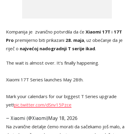
Kompanija je zvanično potvrdila da će
Xiaomi 17T
i
17T
Pro
premijerno biti prikazani
28. maja
, uz obećanje da je
riječ o
najvećoj nadogradnji T serije ikad
.
The wait is almost over. It's finally happening.
Xiaomi 17T Series launches May 28th.
Mark your calendars for our biggest T Series upgrade
yet!
pic.twitter.com/dSnv15Pzce
May 18, 2026
— Xiaomi (@Xiaomi)
Na zvanične detalje ćemo morati da sačekamo još malo, a