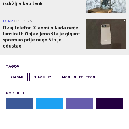
izdržljiv kao tenk
0
17 AIR
17.01.2026.
|
Ovaj telefon Xiaomi nikada neće
lansirati: Objavljeno šta je gigant
spremao prije nego što je
odustao
TAGOVI
XIAOMI
XIAOMI 17
MOBILNI TELEFONI
PODIJELI