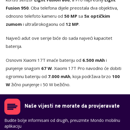
Fusion 950
. Oba telefona dijele preostala dva objektiva,
odnosno telefoto kameru od
50 MP
sa
5x optičkim
zumom
i ultraširokogaonu od
12 MP
.
Najveći adut ove serije biće do sada najveći kapacitet
baterija.
Osnovni Xiaomi 17T imaće bateriju od
6.500 mAh
i
punjenje snagom
67 W
. Xiaomi 17T Pro navodno će dobiti
ogromnu bateriju od
7.000 mAh
, koja podržava brzo
100
W
žično punjenje i 50 W bežično.
Naše vijesti ne morate da provjeravate
Budite bolje informisani od drugih, preuzmite Mondo mobilnu
aplikaciju