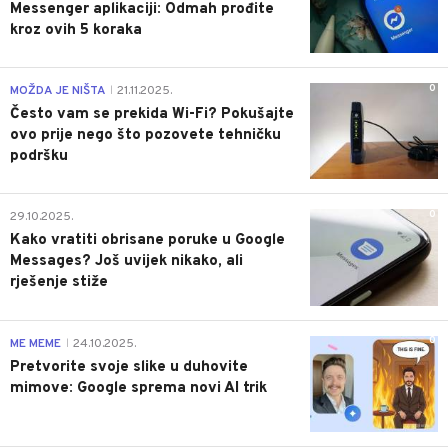
Messenger aplikaciji: Odmah prođite
kroz ovih 5 koraka
0
MOŽDA JE NIŠTA
21.11.2025.
|
Često vam se prekida Wi-Fi? Pokušajte
ovo prije nego što pozovete tehničku
podršku
0
29.10.2025.
Kako vratiti obrisane poruke u Google
Messages? Još uvijek nikako, ali
rješenje stiže
0
ME MEME
24.10.2025.
|
Pretvorite svoje slike u duhovite
mimove: Google sprema novi AI trik