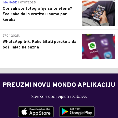
0
IMA NADE
07.07.2025.
|
Obrisali ste fotografije sa telefona?
Evo kako da ih vratite u samo par
koraka
0
27.04.2025.
WhatsApp trik: Kako čitati poruke a da
pošiljalac ne sazna
PREUZMI NOVU MONDO APLIKACIJU
Savršen spoj vijesti i zabave.