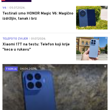
0
V6
05.07.2026.
|
Testirali smo HONOR Magic V6: Magično
izdržljiv, tanak i brz
0
TELEFOTO ZVIJER
01.07.2026.
|
Xiaomi 17T na testu: Telefon koji krije
"keca u rukavu"
0
04.06.2026.
T SERIJA