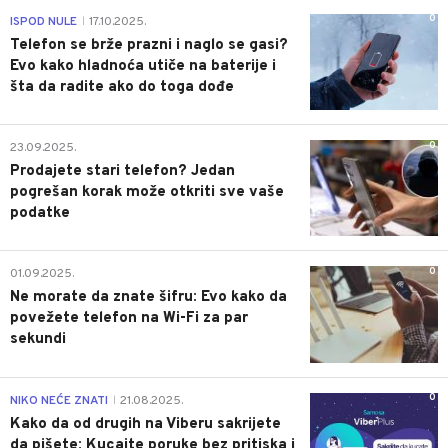
0
ISPOD NULE
17.10.2025.
|
Telefon se brže prazni i naglo se gasi?
Evo kako hladnoća utiče na baterije i
šta da radite ako do toga dođe
0
23.09.2025.
Prodajete stari telefon? Jedan
pogrešan korak može otkriti sve vaše
podatke
0
01.09.2025.
Ne morate da znate šifru: Evo kako da
povežete telefon na Wi-Fi za par
sekundi
0
NIKO NEĆE ZNATI
21.08.2025.
|
Kako da od drugih na Viberu sakrijete
da pišete: Kucajte poruke bez pritiska i