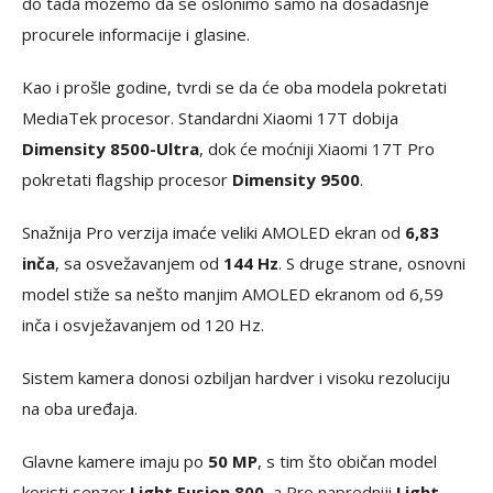
do tada možemo da se oslonimo samo na dosadašnje
procurele informacije i glasine.
Kao i prošle godine, tvrdi se da će oba modela pokretati
MediaTek procesor. Standardni Xiaomi 17T dobija
Dimensity 8500-Ultra
, dok će moćniji Xiaomi 17T Pro
pokretati flagship procesor
Dimensity 9500
.
Snažnija Pro verzija imaće veliki AMOLED ekran od
6,83
inča
, sa osvežavanjem od
144 Hz
. S druge strane, osnovni
model stiže sa nešto manjim AMOLED ekranom od 6,59
inča i osvježavanjem od 120 Hz.
Sistem kamera donosi ozbiljan hardver i visoku rezoluciju
na oba uređaja.
Glavne kamere imaju po
50 MP
, s tim što običan model
koristi senzor
Light Fusion 800
, a Pro napredniji
Light