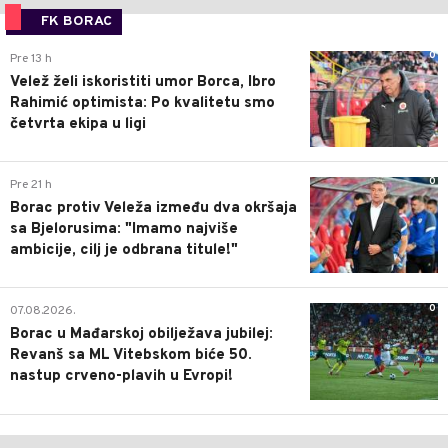
FK BORAC
0
Pre 13 h
Velež želi iskoristiti umor Borca, Ibro
Rahimić optimista: Po kvalitetu smo
četvrta ekipa u ligi
0
Pre 21 h
Borac protiv Veleža između dva okršaja
sa Bjelorusima: "Imamo najviše
ambicije, cilj je odbrana titule!"
0
07.08.2026.
Borac u Mađarskoj obilježava jubilej:
Revanš sa ML Vitebskom biće 50.
nastup crveno-plavih u Evropi!