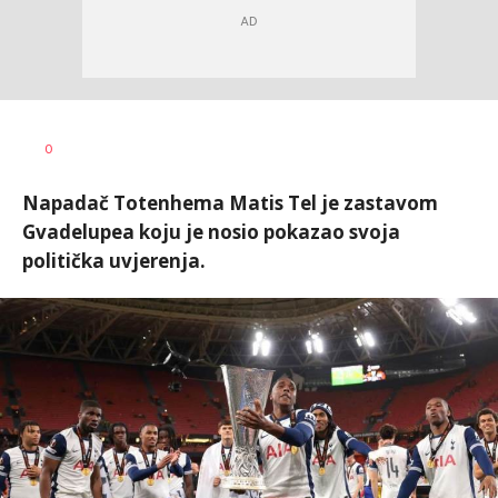
Bojan
AUTOR
0
Jakovljević
Napadač Totenhema Matis Tel je zastavom
Gvadelupea koju je nosio pokazao svoja
politička uvjerenja.