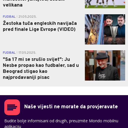
velikana
1
FUDBAL
21.05.2025.
|
Žestoka tuča engleskih navijača
pred finale Lige Evrope (VIDEO)
0
FUDBAL
17.05.2025.
|
"Sa 17 mi se srušio svijet": Ju
Nesbe propao kao fudbaler, sad u
Beograd stigao kao
najprodavaniji pisac
Naše vijesti ne morate da provjeravate
Budite bolje informisani od drugih, preuzmite Mondo mobilnu
aplikaciju