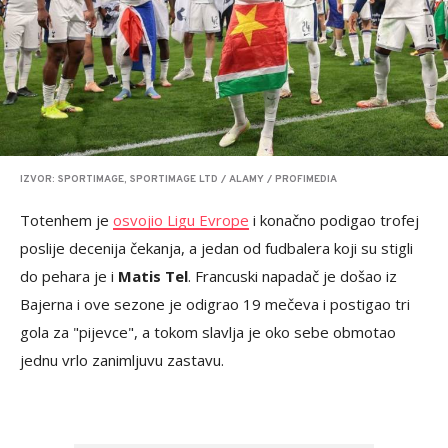
IZVOR: SPORTIMAGE, SPORTIMAGE LTD / ALAMY / PROFIMEDIA
Totenhem je
osvojio Ligu Evrope
i konačno podigao trofej
poslije decenija čekanja, a jedan od fudbalera koji su stigli
do pehara je i
Matis Tel
. Francuski napadač je došao iz
Bajerna i ove sezone je odigrao 19 mečeva i postigao tri
gola za "pijevce", a tokom slavlja je oko sebe obmotao
jednu vrlo zanimljuvu zastavu.