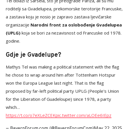
Tel dolazi iz Sarsela, što je predgrađe Pariza, ali su mu
roditelji sa Gvadelupea, prekomorske terotorije Francuske,
a zastava koju je nosio je zapravo zastava ljevičarske
organizacije
Narodni front za oslobođenje Gvadelupea
(UPLG)
koja se bori za nezavisnost od Francuske od 1978.
godine.
Gdje je Gvadelupe?
Mathys Tel was making a political statement with the flag
he chose to wrap around him after Tottenham Hotspur
won the Europa League last night. That is the flag
proposed by far-left political party UPLG (People's Union
for the Liberation of Guadeloupe) since 1978, a party
which…
https://t.co/o7eXLeZCEK
pic.twitter.com/aLOEe6IEpz
May 22, 2025
— BayernForum.com (@BayernForumCom)