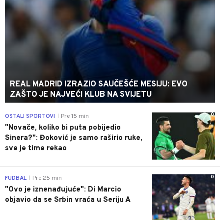
REAL MADRID IZRAZIO SAUČEŠĆE MESIJU: EVO
ZAŠTO JE NAJVEĆI KLUB NA SVIJETU
0
OSTALI SPORTOVI
Pre 15 min
|
"Novače, koliko bi puta pobijedio
Sinera?": Đoković je samo raširio ruke,
sve je time rekao
0
FUDBAL
Pre 25 min
|
"Ovo je iznenađujuće": Di Marcio
objavio da se Srbin vraća u Seriju A