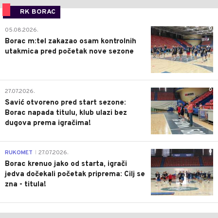
RK BORAC
0
05.08.2026.
Borac m:tel zakazao osam kontrolnih
utakmica pred početak nove sezone
0
27.07.2026.
Savić otvoreno pred start sezone:
Borac napada titulu, klub ulazi bez
dugova prema igračima!
0
RUKOMET
27.07.2026.
|
Borac krenuo jako od starta, igrači
jedva dočekali početak priprema: Cilj se
zna - titula!