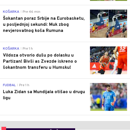
0
KOŠARKA
Pre 46 min
|
Šokantan poraz Srbije na Eurobasketu,
u posljednjoj sekundi: Muk zbog
nevjerovatnog koša Rumuna
0
KOŠARKA
Pre 1 h
|
Vildoza otvorio dušu po dolasku u
Partizan! Bivši as Zvezde iskreno o
šokantnom transferu u Humsku!
0
FUDBAL
Pre 1 h
|
Luka Zidan sa Mundijala otišao u drugu
ligu