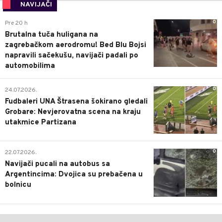
NAVIJAČI
0
Pre 20 h
Brutalna tuča huligana na
zagrebačkom aerodromu! Bed Blu Bojsi
napravili sačekušu, navijači padali po
automobilima
0
24.07.2026.
Fudbaleri UNA Štrasena šokirano gledali
Grobare: Nevjerovatna scena na kraju
utakmice Partizana
0
22.07.2026.
Navijači pucali na autobus sa
Argentincima: Dvojica su prebačena u
bolnicu