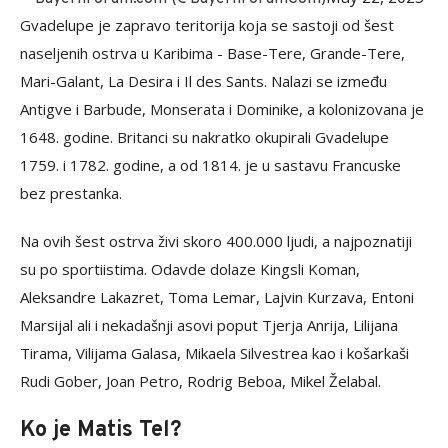
Gvadelupe je zapravo teritorija koja se sastoji od šest
naseljenih ostrva u Karibima - Base-Tere, Grande-Tere,
Mari-Galant, La Desira i Il des Sants. Nalazi se između
Antigve i Barbude, Monserata i Dominike, a kolonizovana je
1648. godine. Britanci su nakratko okupirali Gvadelupe
1759. i 1782. godine, a od 1814. je u sastavu Francuske
bez prestanka.
Na ovih šest ostrva živi skoro 400.000 ljudi, a najpoznatiji
su po sportiistima. Odavde dolaze Kingsli Koman,
Aleksandre Lakazret, Toma Lemar, Lajvin Kurzava, Entoni
Marsijal ali i nekadašnji asovi poput Tjerja Anrija, Lilijana
Tirama, Vilijama Galasa, Mikaela Silvestrea kao i košarkaši
Rudi Gober, Joan Petro, Rodrig Beboa, Mikel Želabal.
Ko je Matis Tel?