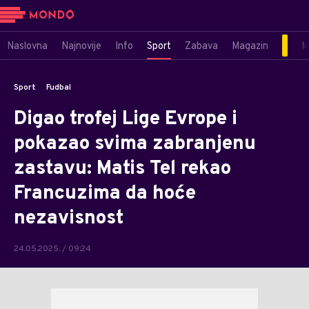
Naslovna
Najnovije
Info
Sport
Zabava
Magazin
M
Sport
Fudbal
Digao trofej Lige Evrope i
pokazao svima zabranjenu
zastavu: Matis Tel rekao
Francuzima da hoće
nezavisnost
24.05.2025. / 09:24