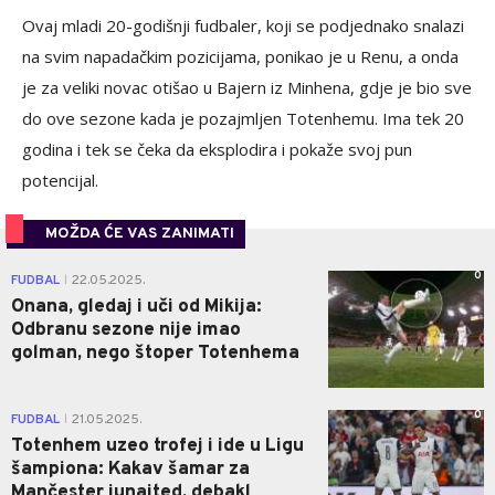
Ovaj mladi 20-godišnji fudbaler, koji se podjednako snalazi
na svim napadačkim pozicijama, ponikao je u Renu, a onda
je za veliki novac otišao u Bajern iz Minhena, gdje je bio sve
do ove sezone kada je pozajmljen Totenhemu. Ima tek 20
godina i tek se čeka da eksplodira i pokaže svoj pun
potencijal.
MOŽDA ĆE VAS ZANIMATI
0
FUDBAL
22.05.2025.
|
Onana, gledaj i uči od Mikija:
Odbranu sezone nije imao
golman, nego štoper Totenhema
0
FUDBAL
21.05.2025.
|
Totenhem uzeo trofej i ide u Ligu
šampiona: Kakav šamar za
Mančester junajted, debakl