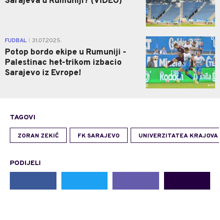
Sarajeva u Rumuniji? (VIDEO)
0
FUDBAL
31.07.2025.
|
Potop bordo ekipe u Rumuniji -
Palestinac het-trikom izbacio
Sarajevo iz Evrope!
TAGOVI
ZORAN ZEKIĆ
FK SARAJEVO
UNIVERZITATEA KRAJOVA
PODIJELI