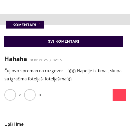
KOMENTARI
1
SVI KOMENTARI
Hahaha
01.08.2025. / 02:35
Čuj ovo spreman na razgovor …:))))) Napolje iz tima , skupa
sa igračima foteljaši foteljašima:)))
2
0
Upiši ime