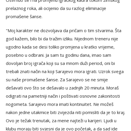
Osvrnuo se i na promjenu igračkog kadra tokom zimskog
prelaznog roka, ali ocijenio da su razlog eliminacije
promašene šanse.
"Moj karakter ne dozvoljava da pričam o tim stvarima. Šta
god kažem, bilo bi da tražim izliku. Nijednom treneru nije
ugodno kada se desi toliko promjena u kratko vrijeme,
posebno u odbrani. Ja sam tu godinu dana, imao sam
dovoljan broj igrača koji su sa mnom duži period, oni bi
trebali znati način na koji Sarajevo mora igrati. Uzrok svega
su naše promašene šanse. Za Sarajevo se ne smije
dešavati ovo što se dešavalo u zadnjih 20 minuta. Moraš
odigrati na pametniji način i poštivati osnovne zakonitosti
nogometa. Sarajevo mora imati kontinuitet. Ne možeš
nakon jedne utakmice biti zvijezda niti pomisliti da je to kraj.
Ovo je težak trenutak, za mene najteži u karijeri. Ljudi u
klubu moraju biti svjesni da je ovo početak, a da sad ide