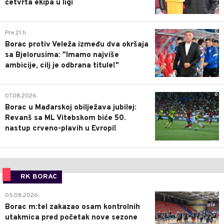
četvrta ekipa u ligi
0
Pre 21 h
Borac protiv Veleža između dva okršaja
sa Bjelorusima: "Imamo najviše
ambicije, cilj je odbrana titule!"
0
07.08.2026.
Borac u Mađarskoj obilježava jubilej:
Revanš sa ML Vitebskom biće 50.
nastup crveno-plavih u Evropi!
RK BORAC
0
05.08.2026.
Borac m:tel zakazao osam kontrolnih
utakmica pred početak nove sezone