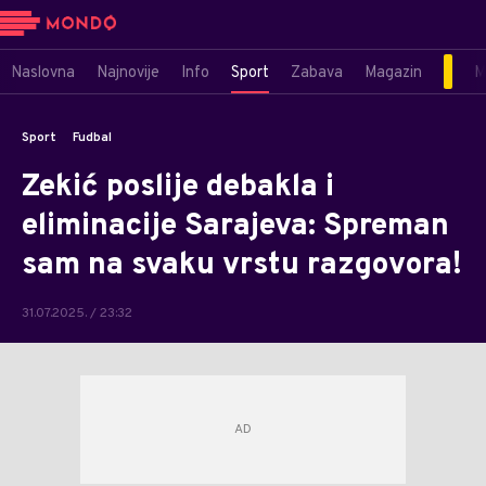
Naslovna
Najnovije
Info
Sport
Zabava
Magazin
M
Sport
Fudbal
Zekić poslije debakla i
eliminacije Sarajeva: Spreman
sam na svaku vrstu razgovora!
31.07.2025. / 23:32