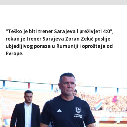
Goran
AUTOR
1
Arbutina
"Teško je biti trener Sarajeva i preživjeti 4:0",
rekao je trener Sarajeva Zoran Zekić poslije
ubjedljivog poraza u Rumuniji i oproštaja od
Evrope.