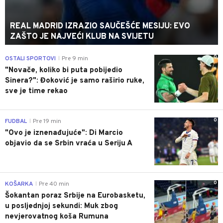
REAL MADRID IZRAZIO SAUČEŠĆE MESIJU: EVO
ZAŠTO JE NAJVEĆI KLUB NA SVIJETU
0
OSTALI SPORTOVI
Pre 9 min
|
"Novače, koliko bi puta pobijedio
Sinera?": Đoković je samo raširio ruke,
sve je time rekao
0
FUDBAL
Pre 19 min
|
"Ovo je iznenađujuće": Di Marcio
objavio da se Srbin vraća u Seriju A
0
KOŠARKA
Pre 40 min
|
Šokantan poraz Srbije na Eurobasketu,
u posljednjoj sekundi: Muk zbog
nevjerovatnog koša Rumuna