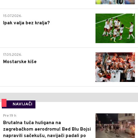
2
15.07.2026.
Ipak valja bez kralja?
0
17.05.2026.
Mostarske kiše
NAVIJAČI
0
Pre 19 h
Brutalna tuča huligana na
zagrebačkom aerodromu! Bed Blu Bojsi
napravili sačekušu, navijači padali po