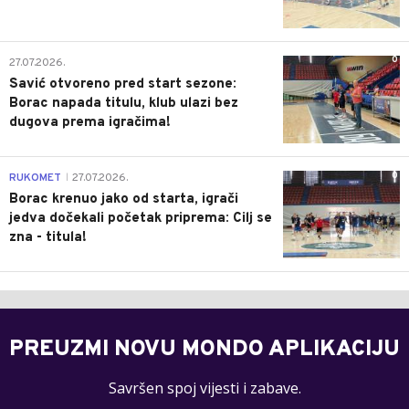
0
27.07.2026.
Savić otvoreno pred start sezone:
Borac napada titulu, klub ulazi bez
dugova prema igračima!
0
RUKOMET
27.07.2026.
|
Borac krenuo jako od starta, igrači
jedva dočekali početak priprema: Cilj se
zna - titula!
PREUZMI NOVU MONDO APLIKACIJU
Savršen spoj vijesti i zabave.