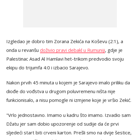
Izgledao je dobro tim Zorana Zekića na Koševu (2:1), a
onda u revanšu
doživio pravi debakl u Rumuniji
, gdje je
Palestinac Asad Al Hamlavi het-trikom predvodio svoju
ekipu do trijumfa 4:0 i izbacio Sarajevo.
Nakon prvih 45 minuta u kojem je Sarajevo imalo priliku da
diođe do vođstva u drugom poluvremenu ništa nije
funkcionisalo, a nisu pomogle ni izmjene koje je vršio Zekić.
"Vrlo jednostavno. Imamo u kadru što imamo. Izvadio sam
Džatu jer sam dobio upozorenje od sudije da će prvi
sljedeći start biti crveni karton. Prešli smo na dvije šestice,