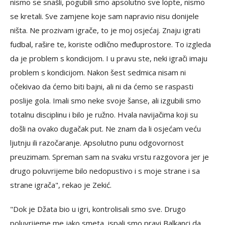
nismo se snašli, pogubili smo apsolutno sve lopte, nismo
se kretali. Sve zamjene koje sam napravio nisu donijele
ništa. Ne prozivam igrače, to je moj osjećaj. Znaju igrati
fudbal, rašire te, koriste odlično međuprostore. To izgleda
da je problem s kondicijom. I u pravu ste, neki igrači imaju
problem s kondicijom. Nakon šest sedmica nisam ni
očekivao da ćemo biti bajni, ali ni da ćemo se raspasti
poslije gola. Imali smo neke svoje šanse, ali izgubili smo
totalnu disciplinu i bilo je ružno. Hvala navijačima koji su
došli na ovako dugačak put. Ne znam da li osjećam veću
ljutnju ili razočaranje. Apsolutno punu odgovornost
preuzimam. Spreman sam na svaku vrstu razgovora jer je
drugo poluvrijeme bilo nedopustivo i s moje strane i sa
strane igrača", rekao je Zekić.
"Dok je Džata bio u igri, kontrolisali smo sve. Drugo
poluvrijeme me jako smeta, ispali smo pravi Balkanci da