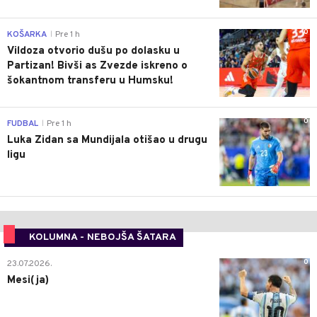
0
KOŠARKA
Pre 1 h
|
Vildoza otvorio dušu po dolasku u
Partizan! Bivši as Zvezde iskreno o
šokantnom transferu u Humsku!
0
FUDBAL
Pre 1 h
|
Luka Zidan sa Mundijala otišao u drugu
ligu
KOLUMNA - NEBOJŠA ŠATARA
0
23.07.2026.
Mesi(ja)