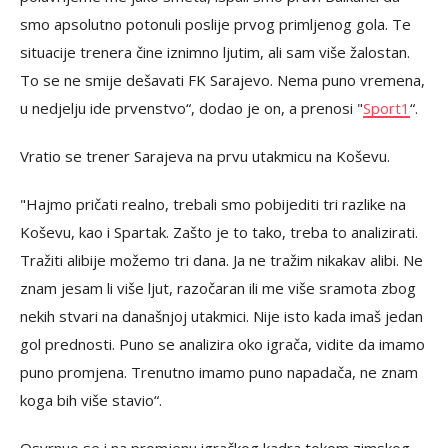
smo apsolutno potonuli poslije prvog primljenog gola. Te
situacije trenera čine iznimno ljutim, ali sam više žalostan.
To se ne smije dešavati FK Sarajevo. Nema puno vremena,
u nedjelju ide prvenstvo“, dodao je on, a prenosi "
Sport1
“.
Vratio se trener Sarajeva na prvu utakmicu na Koševu.
"Hajmo pričati realno, trebali smo pobijediti tri razlike na
Koševu, kao i Spartak. Zašto je to tako, treba to analizirati.
Tražiti alibije možemo tri dana. Ja ne tražim nikakav alibi. Ne
znam jesam li više ljut, razočaran ili me više sramota zbog
nekih stvari na današnjoj utakmici. Nije isto kada imaš jedan
gol prednosti. Puno se analizira oko igrača, vidite da imamo
puno promjena. Trenutno imamo puno napadača, ne znam
koga bih više stavio“.