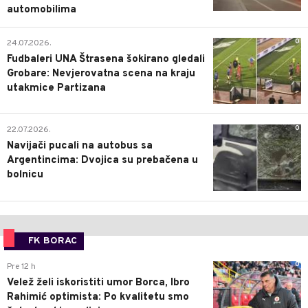
automobilima
0
24.07.2026.
Fudbaleri UNA Štrasena šokirano gledali
Grobare: Nevjerovatna scena na kraju
utakmice Partizana
0
22.07.2026.
Navijači pucali na autobus sa
Argentincima: Dvojica su prebačena u
bolnicu
FK BORAC
0
Pre 12 h
Velež želi iskoristiti umor Borca, Ibro
Rahimić optimista: Po kvalitetu smo