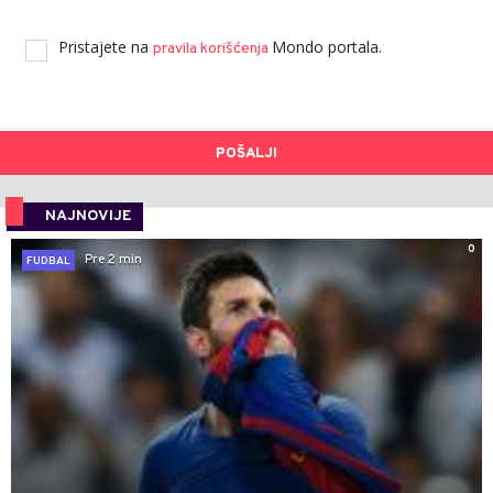
Pristajete na
Mondo portala.
pravila korišćenja
POŠALJI
NAJNOVIJE
0
Pre 2 min
FUDBAL