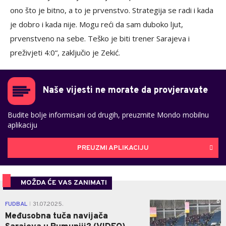
ono što je bitno, a to je prvenstvo. Strategija se radi i kada
je dobro i kada nije. Mogu reći da sam duboko ljut,
prvenstveno na sebe. Teško je biti trener Sarajeva i
preživjeti 4:0“, zaključio je Zekić.
Naše vijesti ne morate da provjeravate
Budite bolje informisani od drugih, preuzmite Mondo mobilnu
aplikaciju
PREUZMI APLIKACIJU
MOŽDA ĆE VAS ZANIMATI
0
FUDBAL
31.07.2025.
|
Međusobna tuča navijača