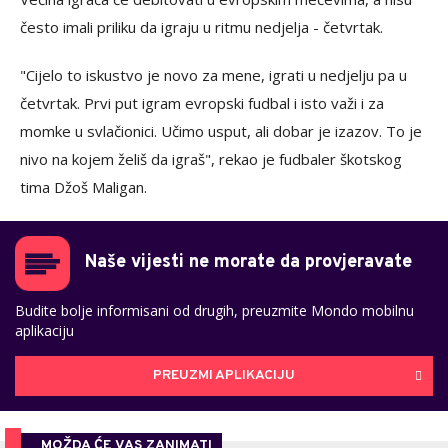
često imali priliku da igraju u ritmu nedjelja - četvrtak.
"Cijelo to iskustvo je novo za mene, igrati u nedjelju pa u
četvrtak. Prvi put igram evropski fudbal i isto važi i za
momke u svlačionici. Učimo usput, ali dobar je izazov. To je
nivo na kojem želiš da igraš", rekao je fudbaler škotskog
tima Džoš Maligan.
Naše vijesti ne morate da provjeravate
Budite bolje informisani od drugih, preuzmite Mondo mobilnu
aplikaciju
PREUZMI APLIKACIJU
MOŽDA ĆE VAS ZANIMATI