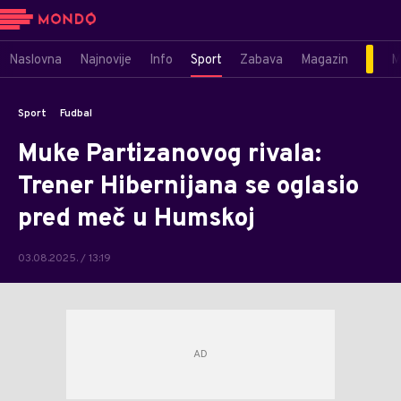
Naslovna
Najnovije
Info
Sport
Zabava
Magazin
M
Sport
Fudbal
Muke Partizanovog rivala:
Trener Hibernijana se oglasio
pred meč u Humskoj
03.08.2025. / 13:19