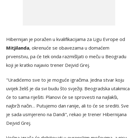
Hibernijan je poražen u kvalifikacijama za Ligu Evrope od
Mitjilanda
, okrenuće se obavezama u domaćem
prvenstvu, pa će tek onda razmišljati o meču u Beogradu
koji je kratko najavio trener Dejvid Grej.
"Uradićemo sve to je moguće igračima. Jedna stvar koju
uvijek želiš je da svi budu što svježiji. Beogradska utakmica
će to sama riješiti. Planovi će se sprovesti na najlakši,
najbrži način… Putujemo dan ranije, ali to će se srediti. Sve
je sada usmjereno na Dandi", rekao je trener Hibernijana
Dejvid Grej.
Većina igrača će debitovati u evropskim mečevima, a nisu