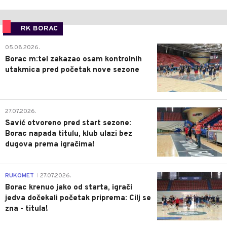
RK BORAC
0
05.08.2026.
Borac m:tel zakazao osam kontrolnih
utakmica pred početak nove sezone
0
27.07.2026.
Savić otvoreno pred start sezone:
Borac napada titulu, klub ulazi bez
dugova prema igračima!
0
RUKOMET
27.07.2026.
|
Borac krenuo jako od starta, igrači
jedva dočekali početak priprema: Cilj se
zna - titula!