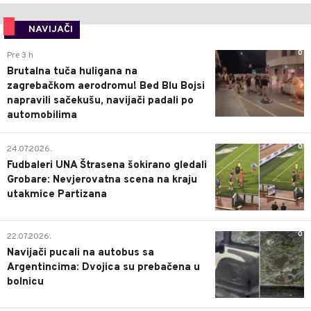
NAVIJAČI
0
Pre 3 h
Brutalna tuča huligana na
zagrebačkom aerodromu! Bed Blu Bojsi
napravili sačekušu, navijači padali po
automobilima
0
24.07.2026.
Fudbaleri UNA Štrasena šokirano gledali
Grobare: Nevjerovatna scena na kraju
utakmice Partizana
0
22.07.2026.
Navijači pucali na autobus sa
Argentincima: Dvojica su prebačena u
bolnicu