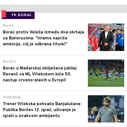
FK BORAC
0
Pre 4 h
Borac protiv Veleža između dva okršaja
sa Bjelorusima: "Imamo najviše
ambicije, cilj je odbrana titule!"
0
Pre 23 h
Borac u Mađarskoj obilježava jubilej:
Revanš sa ML Vitebskom biće 50.
nastup crveno-plavih u Evropi!
0
07.08.2026.
Trener Vitebska pohvalio Banjalučane:
Publika Borčev 12. igrač, uživanje je
igrati u ovakvom ambijentu