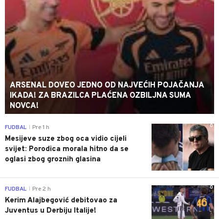
ARSENAL DOVEO JEDNO OD NAJVEĆIH POJAČANJA
IKADA! ZA BRAZILCA PLAĆENA OZBILJNA SUMA
NOVCA!
0
FUDBAL
Pre 1 h
|
Mesijeve suze zbog oca vidio cijeli
svijet: Porodica morala hitno da se
oglasi zbog groznih glasina
0
FUDBAL
Pre 2 h
|
Kerim Alajbegović debitovao za
Juventus u Derbiju Italije!