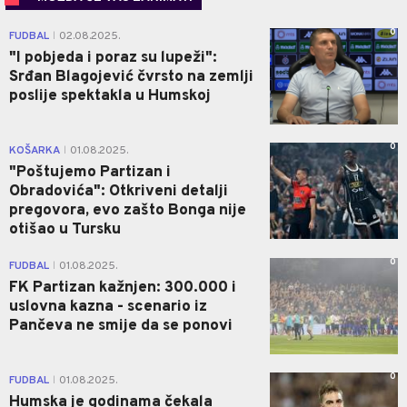
0
FUDBAL
02.08.2025.
|
"I pobjeda i poraz su lupeži":
Srđan Blagojević čvrsto na zemlji
poslije spektakla u Humskoj
0
KOŠARKA
01.08.2025.
|
"Poštujemo Partizan i
Obradovića": Otkriveni detalji
pregovora, evo zašto Bonga nije
otišao u Tursku
0
FUDBAL
01.08.2025.
|
FK Partizan kažnjen: 300.000 i
uslovna kazna - scenario iz
Pančeva ne smije da se ponovi
0
FUDBAL
01.08.2025.
|
Humska je godinama čekala