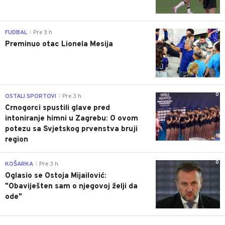
0
FUDBAL
Pre 3 h
|
Preminuo otac Lionela Mesija
0
OSTALI SPORTOVI
Pre 3 h
|
Crnogorci spustili glave pred
intoniranje himni u Zagrebu: O ovom
potezu sa Svjetskog prvenstva bruji
region
0
KOŠARKA
Pre 3 h
|
Oglasio se Ostoja Mijailović:
"Obaviješten sam o njegovoj želji da
ode"