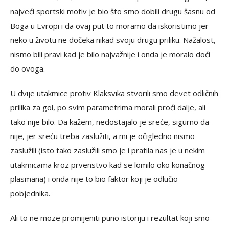
najveći sportski motiv je bio što smo dobili drugu šasnu od
Boga u Evropi i da ovaj put to moramo da iskoristimo jer
neko u životu ne dočeka nikad svoju drugu priliku. Nažalost,
nismo bili pravi kad je bilo najvažnije i onda je moralo doći
do ovoga.
U dvije utakmice protiv Klaksvika stvorili smo devet odličnih
prilika za gol, po svim parametrima morali proći dalje, ali
tako nije bilo. Da kažem, nedostajalo je sreće, sigurno da
nije, jer sreću treba zaslužiti, a mi je očigledno nismo
zaslužili (isto tako zaslužili smo je i pratila nas je u nekim
utakmicama kroz prvenstvo kad se lomilo oko konačnog
plasmana) i onda nije to bio faktor koji je odlučio
pobjednika.
Ali to ne moze promijeniti puno istoriju i rezultat koji smo