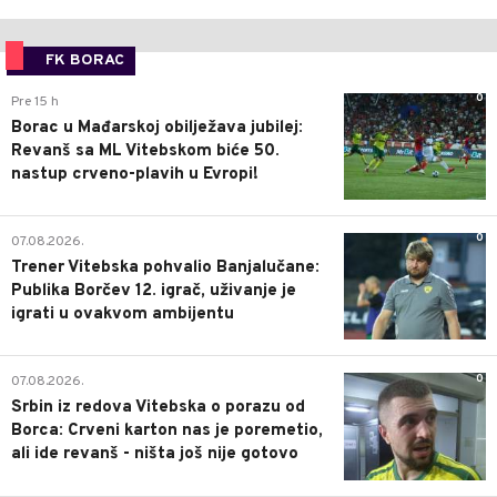
FK BORAC
0
Pre 15 h
Borac u Mađarskoj obilježava jubilej:
Revanš sa ML Vitebskom biće 50.
nastup crveno-plavih u Evropi!
0
07.08.2026.
Trener Vitebska pohvalio Banjalučane:
Publika Borčev 12. igrač, uživanje je
igrati u ovakvom ambijentu
0
07.08.2026.
Srbin iz redova Vitebska o porazu od
Borca: Crveni karton nas je poremetio,
ali ide revanš - ništa još nije gotovo