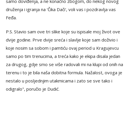
samo doviđenja, a ne konačno zbogom, do nekog novog
druženja i igranja na 'Čika Dači', voli vas i pozdravlja vas
Feđa.
P.S. Stavio sam ove tri slike koje su ispisale moj život ove
dvije godine. Prve dvije sreća i slavlje koje sam doživio i
koje nosim sa sobom i pamtiću ovaj period u Kragujevcu
samo po tim trenucima, a treća kako je ekipa disala jedan
za drugog, gdje smo se više radovali mi na klupi od onih na
terenu i to je bila naša dobitna formula. Nažalost, ovoga je
nestalo u posljednjim utakmicama i zato se sve tako i
odigralo", poručio je Dudić.