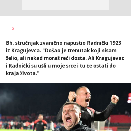
Bojan
AUTOR
0
Jakovljević
Bh. stručnjak zvanično napustio Radnički 1923
iz Kragujevca. "Došao je trenutak koji nisam
želio, ali nekad moraš reći dosta. Ali Kragujevac
i Radnički su ušli u moje srce i tu će ostati do
kraja života."