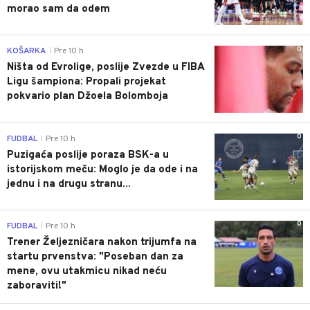
morao sam da odem
0
KOŠARKA
Pre 10 h
|
Ništa od Evrolige, poslije Zvezde u FIBA
Ligu šampiona: Propali projekat
pokvario plan Džoela Bolomboja
0
FUDBAL
Pre 10 h
|
Puzigaća poslije poraza BSK-a u
istorijskom meču: Moglo je da ode i na
jednu i na drugu stranu...
0
FUDBAL
Pre 10 h
|
Trener Željezničara nakon trijumfa na
startu prvenstva: "Poseban dan za
mene, ovu utakmicu nikad neću
zaboraviti!"