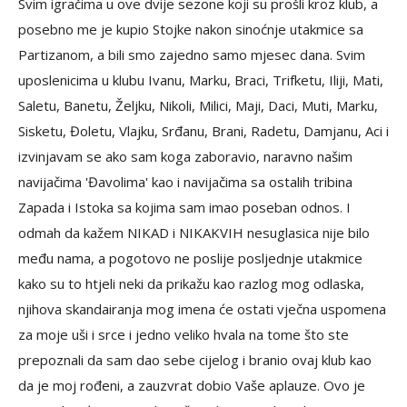
Svim igračima u ove dvije sezone koji su prošli kroz klub, a
posebno me je kupio Stojke nakon sinoćnje utakmice sa
Partizanom, a bili smo zajedno samo mjesec dana. Svim
uposlenicima u klubu Ivanu, Marku, Braci, Trifketu, Iliji, Mati,
Saletu, Banetu, Željku, Nikoli, Milici, Maji, Daci, Muti, Marku,
Sisketu, Đoletu, Vlajku, Srđanu, Brani, Radetu, Damjanu, Aci i
izvinjavam se ako sam koga zaboravio, naravno našim
navijačima 'Đavolima' kao i navijačima sa ostalih tribina
Zapada i Istoka sa kojima sam imao poseban odnos. I
odmah da kažem NIKAD i NIKAKVIH nesuglasica nije bilo
među nama, a pogotovo ne poslije posljednje utakmice
kako su to htjeli neki da prikažu kao razlog mog odlaska,
njihova skandairanja mog imena će ostati vječna uspomena
za moje uši i srce i jedno veliko hvala na tome što ste
prepoznali da sam dao sebe cijelog i branio ovaj klub kao
da je moj rođeni, a zauzvrat dobio Vaše aplauze. Ovo je