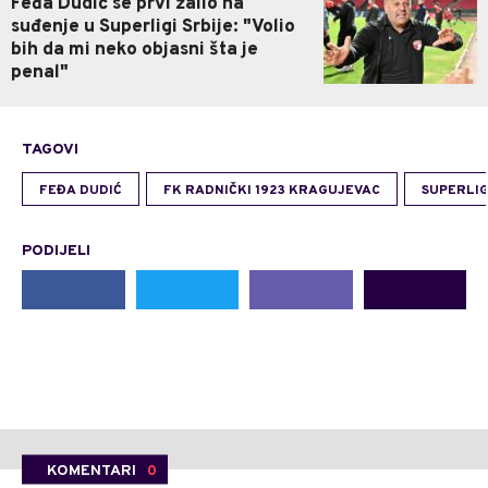
Feđa Dudić se prvi žalio na
suđenje u Superligi Srbije: "Volio
bih da mi neko objasni šta je
penal"
TAGOVI
FEĐA DUDIĆ
FK RADNIČKI 1923 KRAGUJEVAC
SUPERLIG
PODIJELI
KOMENTARI
0