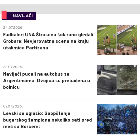
NAVIJAČI
0
24.07.2026.
Fudbaleri UNA Štrasena šokirano gledali
Grobare: Nevjerovatna scena na kraju
utakmice Partizana
0
22.07.2026.
Navijači pucali na autobus sa
Argentincima: Dvojica su prebačena u
bolnicu
1
07.07.2026.
Levski se oglasio: Saopštenje
bugarskog šampiona nekoliko sati pred
meč sa Borcem!