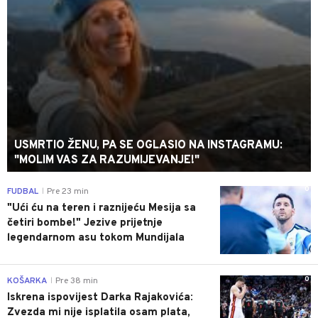
USMRTIO ŽENU, PA SE OGLASIO NA INSTAGRAMU:
"MOLIM VAS ZA RAZUMIJEVANJE!"
0
FUDBAL
Pre 23 min
|
"Ući ću na teren i raznijeću Mesija sa
četiri bombe!" Jezive prijetnje
legendarnom asu tokom Mundijala
0
KOŠARKA
Pre 38 min
|
Iskrena ispovijest Darka Rajakovića:
Zvezda mi nije isplatila osam plata,