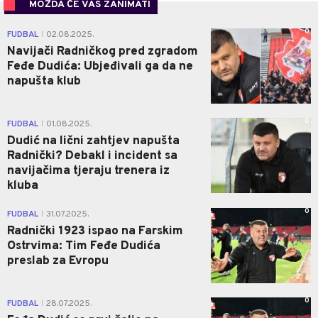
MOŽDA ĆE VAS ZANIMATI
0
FUDBAL
02.08.2025.
|
Navijači Radničkog pred zgradom
Feđe Dudića: Ubjeđivali ga da ne
napušta klub
0
FUDBAL
01.08.2025.
|
Dudić na lični zahtjev napušta
Radnički? Debakl i incident sa
navijačima tjeraju trenera iz
kluba
0
FUDBAL
31.07.2025.
|
Radnički 1923 ispao na Farskim
Ostrvima: Tim Feđe Dudića
preslab za Evropu
0
FUDBAL
28.07.2025.
|