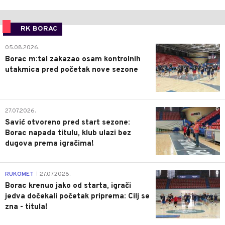
RK BORAC
0
05.08.2026.
Borac m:tel zakazao osam kontrolnih
utakmica pred početak nove sezone
0
27.07.2026.
Savić otvoreno pred start sezone:
Borac napada titulu, klub ulazi bez
dugova prema igračima!
0
RUKOMET
27.07.2026.
|
Borac krenuo jako od starta, igrači
jedva dočekali početak priprema: Cilj se
zna - titula!