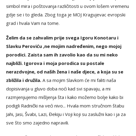
simbol mira i poštovanja različitosti u ovom lošem vremenu
gdje se i to gleda. Zbog toga je MOJ Kragujevac evropski
grad i hvala Vam na tome.
Želim da se zahvalim prije svega Igoru Konotaru i
Slavku Peroviću ,ne mojim nadređenim, nego mojoj
porodici. Zaista sam ih zavolio kao da su mi neko
najbliži. Igorova i moja porodica su postale
nerazdvojne, od naših žena i naše djece, a koja su se
zbližila i družila.
A sa mojim Slavkom će mi faliti naša
dopisivanja u gluvo doba noći kad svi spavaju, a mi
razmjenjujemo mišljenja šta i kako možemo bolje kako bi
podigli Radnički na veći nivo... Hvala mom stručnom štabu
Jahi, Jasi, Švabi, Lazi, Đekiju i Voji koji su zaslužni kao i ja za
sve što smo zajedno napravili.