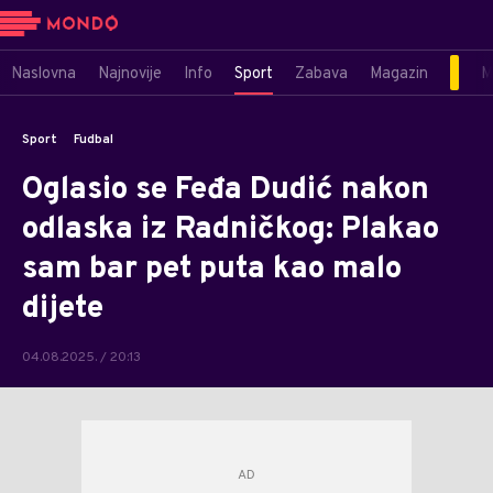
Naslovna
Najnovije
Info
Sport
Zabava
Magazin
M
Sport
Fudbal
Oglasio se Feđa Dudić nakon
odlaska iz Radničkog: Plakao
sam bar pet puta kao malo
dijete
04.08.2025. / 20:13