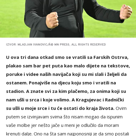
IZVOR: MLADJAN IVANOVIC/Â© MN PRESS, ALL RIGHTS RESERVED
U ova tri dana otkad smo se vratili sa Farskih Ostrva,
plakao sam bar pet puta kao malo dijete na tekstove,
poruke i videe naših navijača koji su mi slali i željeli da
ostanem. Ponajviše na djecu koju smo i vratili na
stadion. A znate svi za kim plačemo, za onima koji su
nam ušli u srca i koje volimo. A Kragujevac i Radnički
su ušli u moje srce i tu će ostati do kraja života.
Ovim
putem se izvinjavam svima što nisam mogao da ispunim
vaše molbe jer nešto jače u meni je odlučilo da moram
krenuti dalje. Ono na šta sam najponosniji je da smo postali