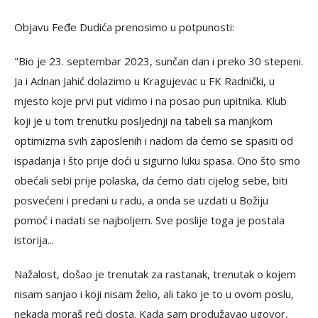
Objavu Feđe Dudića prenosimo u potpunosti:
"Bio je 23. septembar 2023, sunčan dan i preko 30 stepeni.
Ja i Adnan Jahić dolazimo u Kragujevac u FK Radnički, u
mjesto koje prvi put vidimo i na posao pun upitnika. Klub
koji je u tom trenutku posljednji na tabeli sa manjkom
optimizma svih zaposlenih i nadom da ćemo se spasiti od
ispadanja i što prije doći u sigurno luku spasa. Ono što smo
obećali sebi prije polaska, da ćemo dati cijelog sebe, biti
posvećeni i predani u radu, a onda se uzdati u Božiju
pomoć i nadati se najboljem. Sve poslije toga je postala
istorija...
Nažalost, došao je trenutak za rastanak, trenutak o kojem
nisam sanjao i koji nisam želio, ali tako je to u ovom poslu,
nekada moraš reći dosta. Kada sam produžavao ugovor,