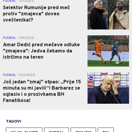
FUDBAL
11.11.2025.
|
Selektor Rumunije pred meč
protiv "zmajeva" doveo
sveštenika!?
0
FUDBAL
11.11.2025.
|
Amar Dedić pred mečeve odluke
"zmajeva": Jedva čekamo da
istrčimo na teren
0
FUDBAL
10.11.2025.
|
Još jedan "zmaj" otpao: „Prije 15
minuta su mi javili“! Barbarez se
oglasio i o prozivkama BH
Fanatikosa!
TAGOVI