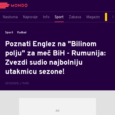
Naslovna
Najnovije
Info
Sport
Zabava
Magazin
M
Sport
Fudbal
Poznati Englez na "Bilinom
polju" za meč BiH - Rumunija:
Zvezdi sudio najbolniju
utakmicu sezone!
13.11.2025. / 11:45