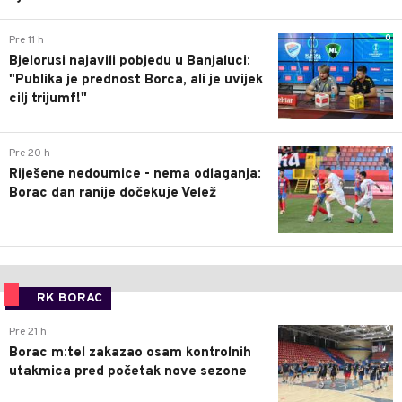
0
Pre 11 h
Bjelorusi najavili pobjedu u Banjaluci:
"Publika je prednost Borca, ali je uvijek
cilj trijumf!"
0
Pre 20 h
Riješene nedoumice - nema odlaganja:
Borac dan ranije dočekuje Velež
RK BORAC
0
Pre 21 h
Borac m:tel zakazao osam kontrolnih
utakmica pred početak nove sezone