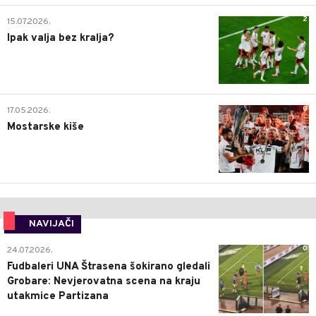
2
15.07.2026.
Ipak valja bez kralja?
0
17.05.2026.
Mostarske kiše
NAVIJAČI
0
24.07.2026.
Fudbaleri UNA Štrasena šokirano gledali
Grobare: Nevjerovatna scena na kraju
utakmice Partizana