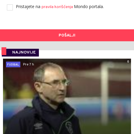
Pristajete na
Mondo portala.
pravila korišćenja
POŠALJI
NAJNOVIJE
0
Pre 7 h
FUDBAL