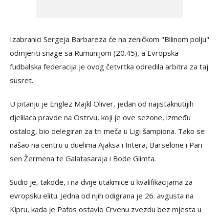
Izabranici Sergeja Barbareza će na zeničkom "Bilinom polju"
odmjeriti snage sa Rumunijom (20.45), a Evropska
fudbalska federacija je ovog četvrtka odredila arbitra za taj
susret.
U pitanju je Englez Majkl Oliver, jedan od najistaknutijih
djelilaca pravde na Ostrvu, koji je ove sezone, između
ostalog, bio delegiran za tri meča u Ligi šampiona. Tako se
našao na centru u duelima Ajaksa i Intera, Barselone i Pari
sen Žermena te Galatasaraja i Bode Glimta.
Sudio je, takođe, i na dvije utakmice u kvalifikacijama za
evropsku elitu. Jedna od njih odigrana je 26. avgusta na
Kipru, kada je Pafos ostavio Crvenu zvezdu bez mjesta u