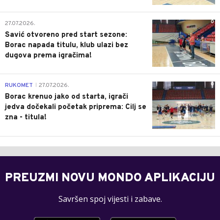
0
27.07.2026.
Savić otvoreno pred start sezone:
Borac napada titulu, klub ulazi bez
dugova prema igračima!
0
RUKOMET
27.07.2026.
|
Borac krenuo jako od starta, igrači
jedva dočekali početak priprema: Cilj se
zna - titula!
PREUZMI NOVU MONDO APLIKACIJU
Savršen spoj vijesti i zabave.