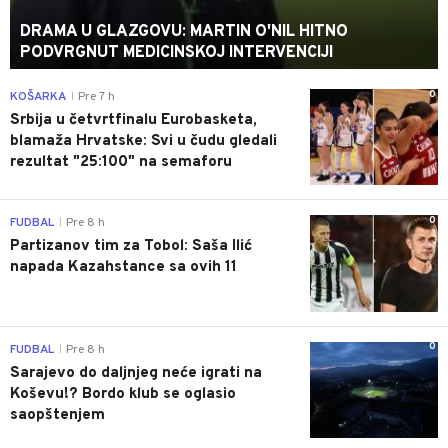
DRAMA U GLAZGOVU: MARTIN O'NIL HITNO
PODVRGNUT MEDICINSKOJ INTERVENCIJI
0
KOŠARKA
Pre 7 h
|
Srbija u četvrtfinalu Eurobasketa,
blamaža Hrvatske: Svi u čudu gledali
rezultat "25:100" na semaforu
0
FUDBAL
Pre 8 h
|
Partizanov tim za Tobol: Saša Ilić
napada Kazahstance sa ovih 11
0
FUDBAL
Pre 8 h
|
Sarajevo do daljnjeg neće igrati na
Koševu!? Bordo klub se oglasio
saopštenjem