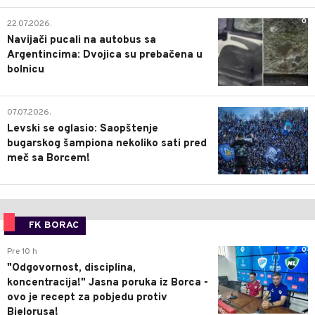
0
22.07.2026.
Navijači pucali na autobus sa
Argentincima: Dvojica su prebačena u
bolnicu
1
07.07.2026.
Levski se oglasio: Saopštenje
bugarskog šampiona nekoliko sati pred
meč sa Borcem!
FK BORAC
0
Pre 10 h
"Odgovornost, disciplina,
koncentracija!" Jasna poruka iz Borca -
ovo je recept za pobjedu protiv
Bjelorusa!