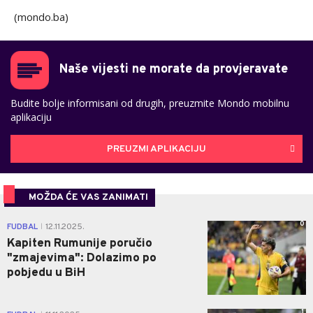
(mondo.ba)
Naše vijesti ne morate da provjeravate
Budite bolje informisani od drugih, preuzmite Mondo mobilnu
aplikaciju
PREUZMI APLIKACIJU
MOŽDA ĆE VAS ZANIMATI
0
FUDBAL
12.11.2025.
|
Kapiten Rumunije poručio
"zmajevima": Dolazimo po
pobjedu u BiH
1