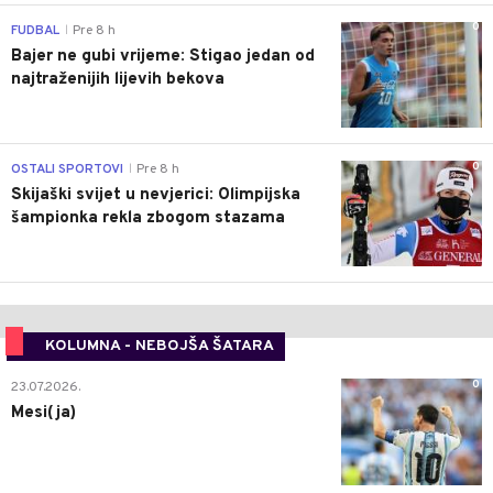
0
FUDBAL
Pre 8 h
|
Bajer ne gubi vrijeme: Stigao jedan od
najtraženijih lijevih bekova
0
OSTALI SPORTOVI
Pre 8 h
|
Skijaški svijet u nevjerici: Olimpijska
šampionka rekla zbogom stazama
KOLUMNA - NEBOJŠA ŠATARA
0
23.07.2026.
Mesi(ja)