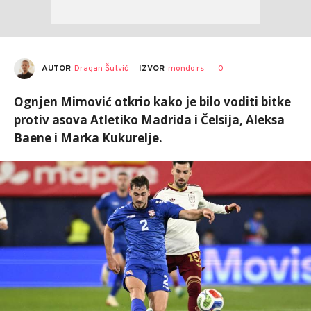
AUTOR
Dragan Šutvić
0
IZVOR
mondo.rs
Ognjen Mimović otkrio kako je bilo voditi bitke
protiv asova Atletiko Madrida i Čelsija, Aleksa
Baene i Marka Kukurelje.