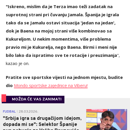
"Iskreno, mislim da je Terza imao teži zadatak na
suprotnoj strani pri čuvanju Jamala. Španija je igrala
tako da se Jamalu ostavi situacija 'jedan na jedan',
dok je Baena na mojoj strani više kombinovao sa
Kukureljom. U nekim momentima, više problema
pravio mi je Kukurelja, nego Baena. Birmi i meni nije
bilo lako da ispratimo sve te rotacije i preuzimanja
",
kazao je on.
Pratite sve sportske vijesti na jednom mjestu, budite
dio
Mondo sportske zajednice na Viberu!
MOŽDA ĆE VAS ZANIMATI
0
FUDBAL
28.03.2026.
|
"Srbija igra sa drugačijom idejom,
dopada mi se": Selektor Španije