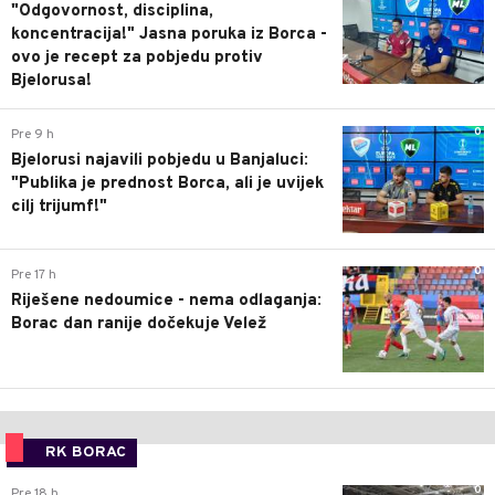
"Odgovornost, disciplina,
koncentracija!" Jasna poruka iz Borca -
ovo je recept za pobjedu protiv
Bjelorusa!
0
Pre 9 h
Bjelorusi najavili pobjedu u Banjaluci:
"Publika je prednost Borca, ali je uvijek
cilj trijumf!"
0
Pre 17 h
Riješene nedoumice - nema odlaganja:
Borac dan ranije dočekuje Velež
RK BORAC
0
Pre 18 h