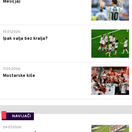
Mesi(ja)
2
15.07.2026.
Ipak valja bez kralja?
0
17.05.2026.
Mostarske kiše
NAVIJAČI
0
24.07.2026.