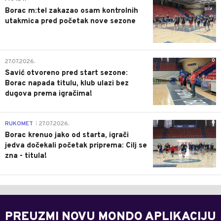
Borac m:tel zakazao osam kontrolnih
utakmica pred početak nove sezone
0
27.07.2026.
Savić otvoreno pred start sezone:
Borac napada titulu, klub ulazi bez
dugova prema igračima!
0
RUKOMET
27.07.2026.
|
Borac krenuo jako od starta, igrači
jedva dočekali početak priprema: Cilj se
zna - titula!
PREUZMI NOVU MONDO APLIKACIJU