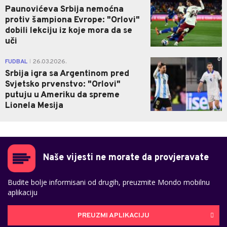
Paunovićeva Srbija nemoćna
protiv šampiona Evrope: "Orlovi"
dobili lekciju iz koje mora da se
uči
0
FUDBAL
26.03.2026.
|
Srbija igra sa Argentinom pred
Svjetsko prvenstvo: "Orlovi"
putuju u Ameriku da spreme
Lionela Mesija
Naše vijesti ne morate da provjeravate
Budite bolje informisani od drugih, preuzmite Mondo mobilnu
aplikaciju
PREUZMI APLIKACIJU