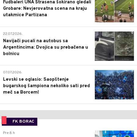
Fudbaleri UNA Štrasena šokirano gledali
Grobare: Nevjerovatna scena na kraju
utakmice Partizana
0
22.07.2026.
Navijači pucali na autobus sa
Argentincima: Dvojica su prebačena u
bolnicu
1
07.07.2026.
Levski se oglasio: Saopštenje
bugarskog šampiona nekoliko sati pred
meč sa Borcem!
FK BORAC
0
Pre 8 h