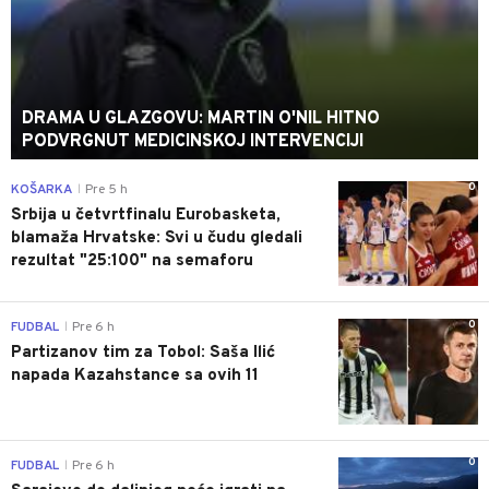
DRAMA U GLAZGOVU: MARTIN O'NIL HITNO
PODVRGNUT MEDICINSKOJ INTERVENCIJI
0
KOŠARKA
Pre 5 h
|
Srbija u četvrtfinalu Eurobasketa,
blamaža Hrvatske: Svi u čudu gledali
rezultat "25:100" na semaforu
0
FUDBAL
Pre 6 h
|
Partizanov tim za Tobol: Saša Ilić
napada Kazahstance sa ovih 11
0
FUDBAL
Pre 6 h
|