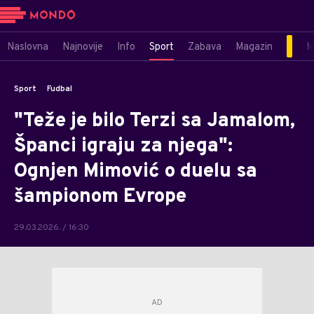
Naslovna
Najnovije
Info
Sport
Zabava
Magazin
M
Sport
Fudbal
"Teže je bilo Terzi sa Jamalom,
Španci igraju za njega":
Ognjen Mimović o duelu sa
šampionom Evrope
29.03.2026. / 16:30