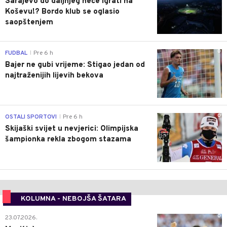
Sarajevo do daljnjeg neće igrati na
Koševu!? Bordo klub se oglasio
saopštenjem
0
FUDBAL
Pre 6 h
|
Bajer ne gubi vrijeme: Stigao jedan od
najtraženijih lijevih bekova
0
OSTALI SPORTOVI
Pre 6 h
|
Skijaški svijet u nevjerici: Olimpijska
šampionka rekla zbogom stazama
KOLUMNA - NEBOJŠA ŠATARA
0
23.07.2026.