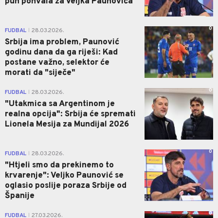
pun pohvala za Veljka Paunovića
0
FUDBAL
28.03.2026.
|
Srbija ima problem, Paunović
godinu dana da ga riješi: Kad
postane važno, selektor će
morati da "siječe"
0
FUDBAL
28.03.2026.
|
"Utakmica sa Argentinom je
realna opcija": Srbija će spremati
Lionela Mesija za Mundijal 2026
0
FUDBAL
28.03.2026.
|
"Htjeli smo da prekinemo to
krvarenje": Veljko Paunović se
oglasio poslije poraza Srbije od
Španije
0
FUDBAL
27.03.2026.
|