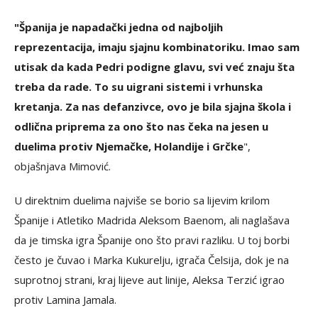
"Španija je napadački jedna od najboljih
reprezentacija, imaju sjajnu kombinatoriku. Imao sam
utisak da kada Pedri podigne glavu, svi već znaju šta
treba da rade. To su uigrani sistemi i vrhunska
kretanja. Za nas defanzivce, ovo je bila sjajna škola i
odlična priprema za ono što nas čeka na jesen u
duelima protiv Njemačke, Holandije i Grčke
",
objašnjava Mimović.
U direktnim duelima najviše se borio sa lijevim krilom
Španije i Atletiko Madrida Aleksom Baenom, ali naglašava
da je timska igra Španije ono što pravi razliku. U toj borbi
često je čuvao i Marka Kukurelju, igrača Čelsija, dok je na
suprotnoj strani, kraj lijeve aut linije, Aleksa Terzić igrao
protiv Lamina Jamala.