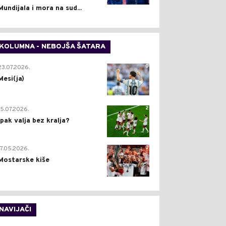
Mundijala i mora na sud...
KOLUMNA - NEBOJŠA ŠATARA
0
23.07.2026.
Mesi(ja)
2
15.07.2026.
Ipak valja bez kralja?
0
17.05.2026.
Mostarske kiše
NAVIJAČI