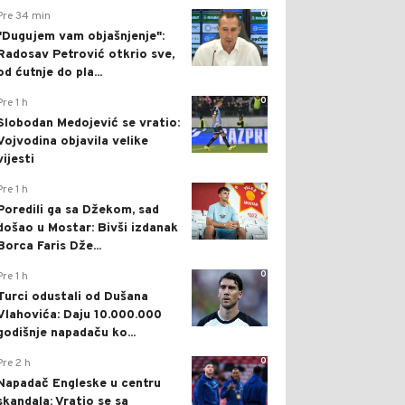
0
Pre 34 min
"Dugujem vam objašnjenje":
Radosav Petrović otkrio sve,
od ćutnje do pla...
0
Pre 1 h
Slobodan Medojević se vratio:
Vojvodina objavila velike
vijesti
0
Pre 1 h
Poredili ga sa Džekom, sad
došao u Mostar: Bivši izdanak
Borca Faris Dže...
0
Pre 1 h
Turci odustali od Dušana
Vlahovića: Daju 10.000.000
godišnje napadaču ko...
0
Pre 2 h
Napadač Engleske u centru
skandala: Vratio se sa