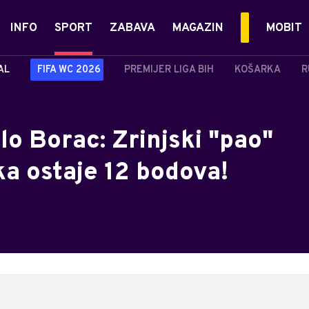
INFO
SPORT
ZABAVA
MAGAZIN
MOBIT
AL
FIFA WC 2026
PREMIJER LIGA BIH
KOŠARKA
R
o Borac: Zrinjski "pao"
ka ostaje 12 bodova!