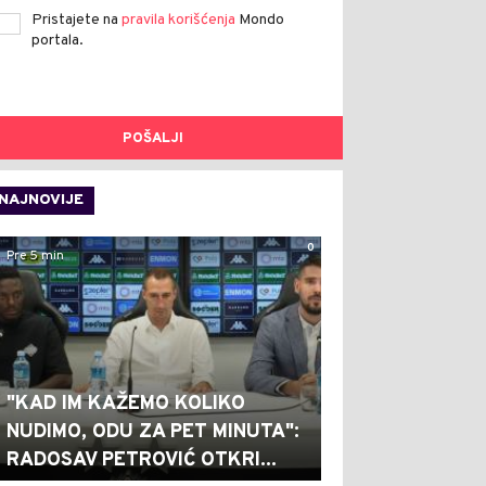
Pristajete na
pravila korišćenja
Mondo
portala.
POŠALJI
NAJNOVIJE
0
Pre 5 min
"KAD IM KAŽEMO KOLIKO
NUDIMO, ODU ZA PET MINUTA":
RADOSAV PETROVIĆ OTKRI...