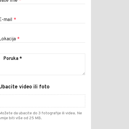
Vaše ime
*
E-mail
*
Lokacija
*
Ubacite video ili foto
Možete da ubacite do 3 fotografije ili videa. Ne
smije biti više od 25 MB.