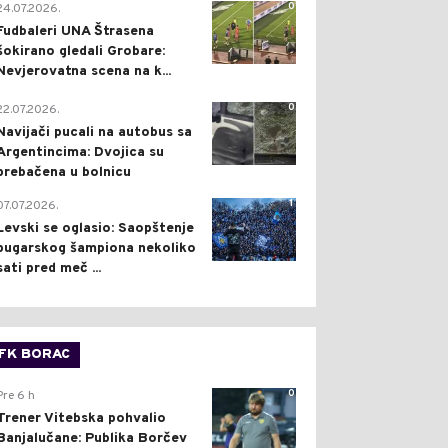
0
24.07.2026.
Fudbaleri UNA Štrasena
šokirano gledali Grobare:
Nevjerovatna scena na k...
0
22.07.2026.
Navijači pucali na autobus sa
Argentincima: Dvojica su
prebačena u bolnicu
1
07.07.2026.
Levski se oglasio: Saopštenje
bugarskog šampiona nekoliko
sati pred meč ...
FK BORAC
0
Pre 6 h
Trener Vitebska pohvalio
Banjalučane: Publika Borčev