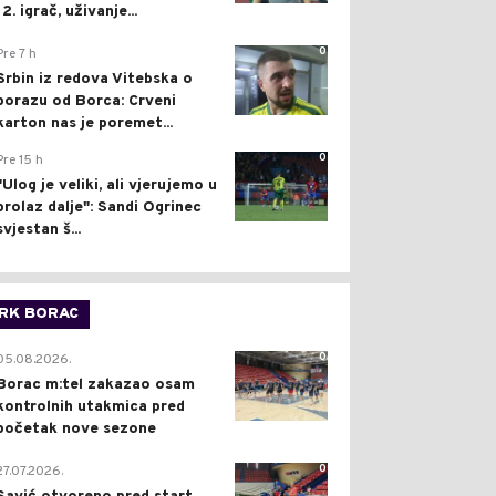
12. igrač, uživanje...
0
Pre 7 h
Srbin iz redova Vitebska o
porazu od Borca: Crveni
karton nas je poremet...
0
Pre 15 h
"Ulog je veliki, ali vjerujemo u
prolaz dalje": Sandi Ogrinec
svjestan š...
RK BORAC
0
05.08.2026.
Borac m:tel zakazao osam
kontrolnih utakmica pred
početak nove sezone
0
27.07.2026.