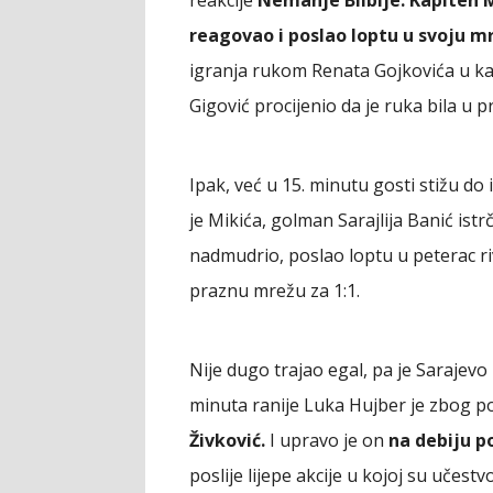
reakcije
Nemanje Bilbije. Kapiten 
reagovao i poslao loptu u svoju m
igranja rukom Renata Gojkovića u kaz
Gigović procijenio da je ruka bila u 
Ipak, već u 15. minutu gosti stižu do 
je Mikića, golman Sarajlija Banić ist
nadmudrio, poslao loptu u peterac ri
praznu mrežu za 1:1.
Nije dugo trajao egal, pa je Sarajev
minuta ranije Luka Hujber je zbog p
Živković.
I upravo je on
na debiju po
poslije lijepe akcije u kojoj su učestv