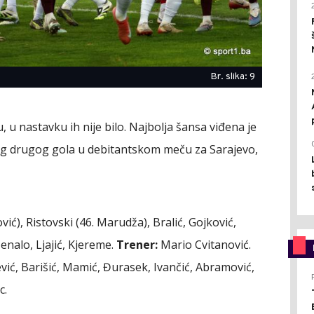
Br. slika: 9
u nastavku ih nije bilo. Najbolja šansa viđena je
svog drugog gola u debitantskom meču za Sarajevo,
vić), Ristovski (46. Marudža), Bralić, Gojković,
Menalo, Ljajić, Kjereme.
Trener:
Mario Cvitanović.
vić, Barišić, Mamić, Đurasek, Ivančić, Abramović,
c.