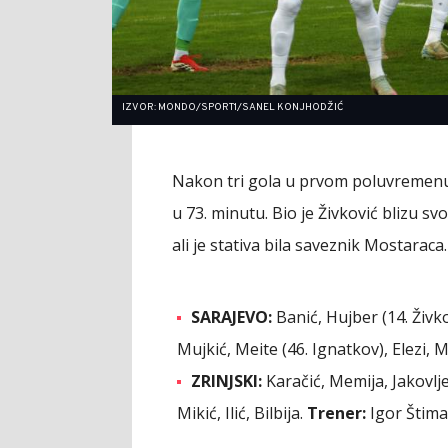
IZVOR: MONDO/SPORT1/SANEL KONJHODŽIĆ
Nakon tri gola u prvom poluvremenu, 
u 73. minutu. Bio je Živković blizu 
ali je stativa bila saveznik Mostaraca.
SARAJEVO:
Banić, Hujber (14. Živko
Mujkić, Meite (46. Ignatkov), Elezi, 
ZRINJSKI:
Karačić, Memija, Jakovlje
Mikić, Ilić, Bilbija.
Trener:
Igor Štima