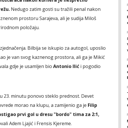
Mostaraca nakon kornera je nespretno
režu.
Nedugo zatim gosti su tražili penal nakon
nenom prostoru Sarajeva, ali je sudija Miloš
prirodnom položaju.
izjednačenja. Bilbija se iskupio za autogol, uposlio
rčao je van svog kaznenog prostora, ali ga je Mikić
vala gdje je usamljen bio
Antonio Ilić
i pogodio
o u 23. minutu ponovo steklo prednost. Devet
ovrede morao na klupu, a zamijenio ga je
Filip
stigao prvi gol u dresu "bordo" tima za 2:1,
ovali Adem Ljajić i Frensis Kjereme.