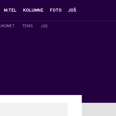
M:TEL
KOLUMNE
FOTO
JOŠ
UKOMET
TENIS
JOŠ