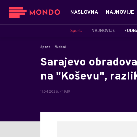
NASLOVNA
NAJNOVIJE
Sport:
NAJNOVIJE
FUDB
Sport
Fudbal
Sarajevo obradoval
na "Koševu", razli
11.04.2026. / 19:19