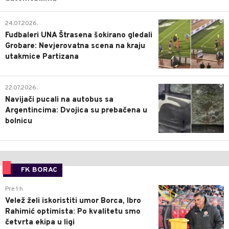
0
24.07.2026.
Fudbaleri UNA Štrasena šokirano gledali
Grobare: Nevjerovatna scena na kraju
utakmice Partizana
0
22.07.2026.
Navijači pucali na autobus sa
Argentincima: Dvojica su prebačena u
bolnicu
FK BORAC
0
Pre 1 h
Velež želi iskoristiti umor Borca, Ibro
Rahimić optimista: Po kvalitetu smo
četvrta ekipa u ligi