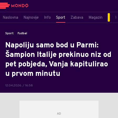
Naslovna
Najnovije
Info
Sport
Zabava
Magazin
M
Sport
Fudbal
Napoliju samo bod u Parmi:
Šampion Italije prekinuo niz od
pet pobjeda, Vanja kapitulirao
u prvom minutu
12.04.2026. / 16:58