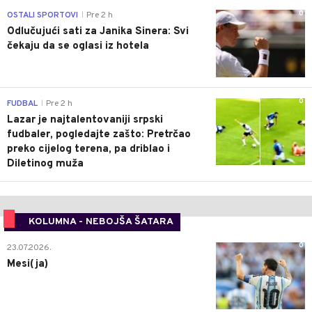
0
OSTALI SPORTOVI
Pre 2 h
|
Odlučujući sati za Janika Sinera: Svi
čekaju da se oglasi iz hotela
0
FUDBAL
Pre 2 h
|
Lazar je najtalentovaniji srpski
fudbaler, pogledajte zašto: Pretrčao
preko cijelog terena, pa driblao i
Diletinog muža
KOLUMNA - NEBOJŠA ŠATARA
0
23.07.2026.
Mesi(ja)