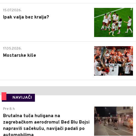
2
15.07.2026.
Ipak valja bez kralja?
0
17.05.2026.
Mostarske kiše
NAVIJAČI
0
Pre 8 h
Brutalna tuča huligana na
zagrebačkom aerodromu! Bed Blu Bojsi
napravili sačekušu, navijači padali po
automobilima