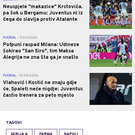
Neuspjele "makazice" Krstovića,
pa šok u Bergamu: Juventus ni iz
čega do slavlja protiv Atalante
0
FUDBAL
11.04.2026.
|
Potpuni raspad Milana: Udineze
šokirao "San Siro", tim Maksa
Alegrija ne zna šta ga je snašlo
0
FUDBAL
10.04.2026.
|
Vlahović i Kostić ne znaju gdje
će, Spaleti neće nigdje: Juventus
častio trenera za peto mjesto
TAGOVI
SERIJA A
PARMA
NAPOLI