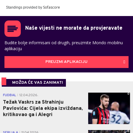
Sofascore
Standings provided by
Naše vijesti ne morate da provjeravate
Budite bolje informisani od drugih, preuzmite Mondo mobilnu
aplikaciju
PREUZMI APLIKACIJU
MOŽDA ĆE VAS ZANIMATI
0
FUDBAL
12.04.2026.
|
Težak Vaskrs za Strahinju
Pavlovića: Cijela ekipa izviždana,
kritikovao ga i Alegri
0
SERIJA A
11.04.2026.
|