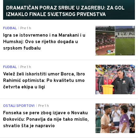
DRAMATIČAN PORAZ SRBIJE U ZAGREBU: ZA GOL
IZMAKLO FINALE SVJETSKOG PRVENSTVA
0
FUDBAL
Pre 1 h
|
Igra se istovremeno i na Marakani i u
Humskoj: Ovo se rijetko događa u
srpskom fudbalu
0
FUDBAL
Pre 1 h
|
Velež želi iskoristiti umor Borca, Ibro
Rahimić optimista: Po kvalitetu smo
četvrta ekipa u ligi
0
OSTALI SPORTOVI
Pre 1 h
|
Fonseka se pere zbog izjave o Novaku
Đokoviću: Ponavlja da nije tako mislio,
shvatio šta je napravio