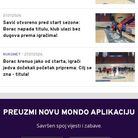
0
27.07.2026.
Savić otvoreno pred start sezone:
Borac napada titulu, klub ulazi bez
dugova prema igračima!
0
RUKOMET
27.07.2026.
|
Borac krenuo jako od starta, igrači
jedva dočekali početak priprema: Cilj se
zna - titula!
PREUZMI NOVU MONDO APLIKACIJU
Savršen spoj vijesti i zabave.