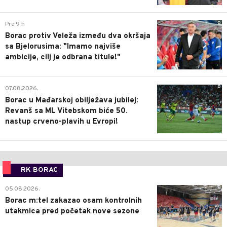
0
Pre 9 h
Borac protiv Veleža između dva okršaja
sa Bjelorusima: "Imamo najviše
ambicije, cilj je odbrana titule!"
0
07.08.2026.
Borac u Mađarskoj obilježava jubilej:
Revanš sa ML Vitebskom biće 50.
nastup crveno-plavih u Evropi!
RK BORAC
0
05.08.2026.
Borac m:tel zakazao osam kontrolnih
utakmica pred početak nove sezone