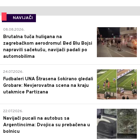
NAVIJAČI
0
08.08.2026.
Brutalna tuča huligana na
zagrebačkom aerodromu! Bed Blu Bojsi
napravili sačekušu, navijači padali po
automobilima
0
24.07.2026.
Fudbaleri UNA Štrasena šokirano gledali
Grobare: Nevjerovatna scena na kraju
utakmice Partizana
0
22.07.2026.
Navijači pucali na autobus sa
Argentincima: Dvojica su prebačena u
bolnicu