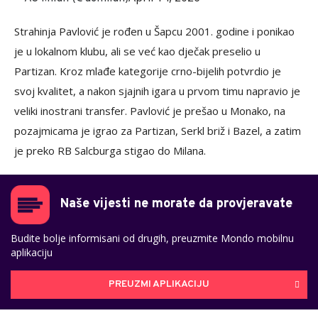
Strahinja Pavlović je rođen u Šapcu 2001. godine i ponikao
je u lokalnom klubu, ali se već kao dječak preselio u
Partizan. Kroz mlađe kategorije crno-bijelih potvrdio je
svoj kvalitet, a nakon sjajnih igara u prvom timu napravio je
veliki inostrani transfer. Pavlović je prešao u Monako, na
pozajmicama je igrao za Partizan, Serkl briž i Bazel, a zatim
je preko RB Salcburga stigao do Milana.
Naše vijesti ne morate da provjeravate
Budite bolje informisani od drugih, preuzmite Mondo mobilnu
aplikaciju
PREUZMI APLIKACIJU