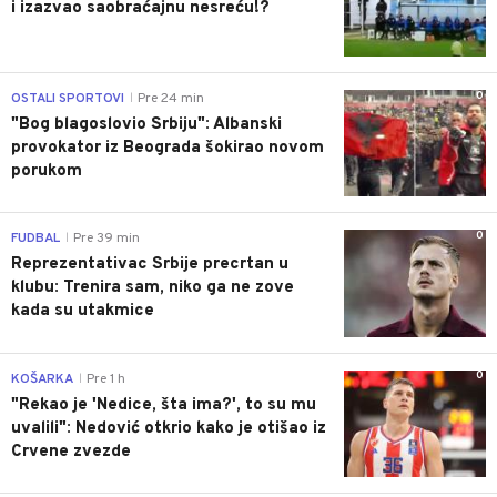
i izazvao saobraćajnu nesreću!?
0
OSTALI SPORTOVI
Pre 24 min
|
"Bog blagoslovio Srbiju": Albanski
provokator iz Beograda šokirao novom
porukom
0
FUDBAL
Pre 39 min
|
Reprezentativac Srbije precrtan u
klubu: Trenira sam, niko ga ne zove
kada su utakmice
0
KOŠARKA
Pre 1 h
|
"Rekao je 'Nedice, šta ima?', to su mu
uvalili": Nedović otkrio kako je otišao iz
Crvene zvezde