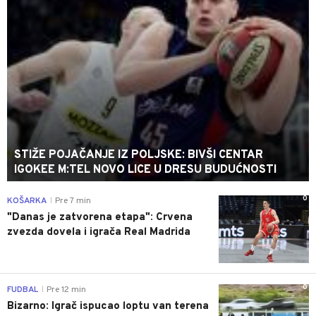
STIŽE POJAČANJE IZ POLJSKE: BIVŠI CENTAR
IGOKEE M:TEL NOVO LICE U DRESU BUDUĆNOSTI
0
KOŠARKA
Pre 7 min
|
"Danas je zatvorena etapa": Crvena
zvezda dovela i igrača Real Madrida
0
FUDBAL
Pre 12 min
|
Bizarno: Igrač ispucao loptu van terena