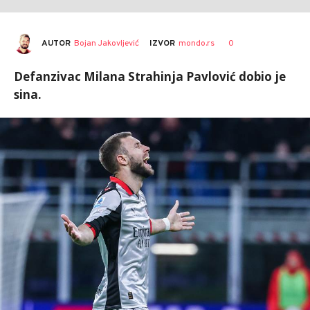
AUTOR
Bojan Jakovljević
0
IZVOR
mondo.rs
Defanzivac Milana Strahinja Pavlović dobio je
sina.