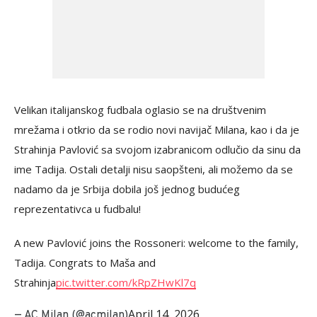
Velikan italijanskog fudbala oglasio se na društvenim
mrežama i otkrio da se rodio novi navijač Milana, kao i da je
Strahinja Pavlović sa svojom izabranicom odlučio da sinu da
ime Tadija. Ostali detalji nisu saopšteni, ali možemo da se
nadamo da je Srbija dobila još jednog budućeg
reprezentativca u fudbalu!
A new Pavlović joins the Rossoneri: welcome to the family,
Tadija. Congrats to Maša and
Strahinja
pic.twitter.com/kRpZHwKl7q
April 14, 2026
— AC Milan (@acmilan)