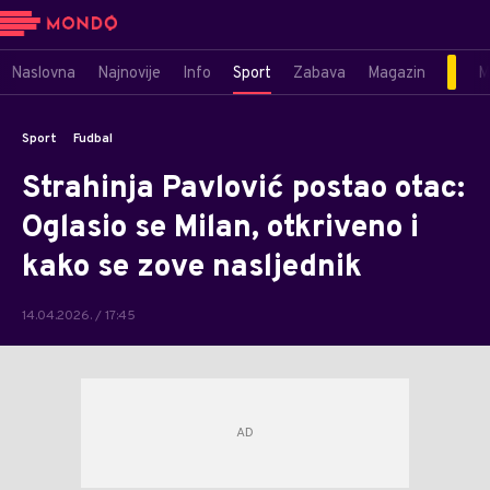
Naslovna
Najnovije
Info
Sport
Zabava
Magazin
M
Sport
Fudbal
Strahinja Pavlović postao otac:
Oglasio se Milan, otkriveno i
kako se zove nasljednik
14.04.2026. / 17:45