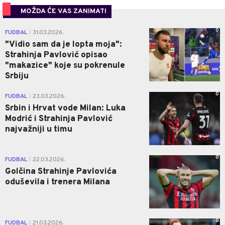
MOŽDA ĆE VAS ZANIMATI
0
FUDBAL
31.03.2026.
|
"Vidio sam da je lopta moja":
Strahinja Pavlović opisao
"makazice" koje su pokrenule
Srbiju
0
FUDBAL
23.03.2026.
|
Srbin i Hrvat vode Milan: Luka
Modrić i Strahinja Pavlović
najvažniji u timu
0
FUDBAL
22.03.2026.
|
Golčina Strahinje Pavlovića
oduševila i trenera Milana
0
FUDBAL
21.03.2026.
|