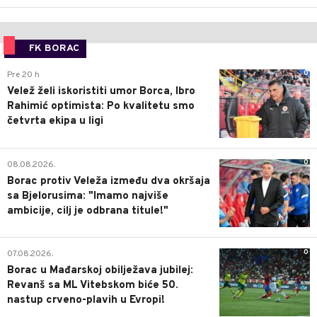
FK BORAC
0
Pre 20 h
Velež želi iskoristiti umor Borca, Ibro
Rahimić optimista: Po kvalitetu smo
četvrta ekipa u ligi
0
08.08.2026.
Borac protiv Veleža između dva okršaja
sa Bjelorusima: "Imamo najviše
ambicije, cilj je odbrana titule!"
0
07.08.2026.
Borac u Mađarskoj obilježava jubilej:
Revanš sa ML Vitebskom biće 50.
nastup crveno-plavih u Evropi!