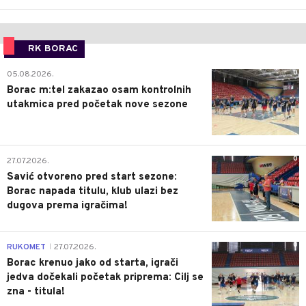
RK BORAC
0
05.08.2026.
Borac m:tel zakazao osam kontrolnih
utakmica pred početak nove sezone
0
27.07.2026.
Savić otvoreno pred start sezone:
Borac napada titulu, klub ulazi bez
dugova prema igračima!
0
RUKOMET
27.07.2026.
|
Borac krenuo jako od starta, igrači
jedva dočekali početak priprema: Cilj se
zna - titula!